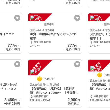
+送料
745円
+送料
745円
注
文
受
付
停
止
注
文
受
付
停
止
中
中
佐野浩司
佐野
注文から2~7日で発送
注文から2~7日で
中身は？？？
糖質・血糖値が気になる方へ(^-^)/
見た目はしょ
菊芋
菊芋？？
神奈川県秦野市
神奈川県秦野
777
777
1キロ
〜
1キロ
〜
円
〜
円
〜
+送料
690円
+送料
690円
注
文
受
付
停
止
注
文
受
付
停
止
中
中
下地
下地彩子
注文から当日~7
う 洗いらっき
【石垣島産】
注文から当日~10日で発送
【石垣島産】【送料込】【皮剥き
ょう らっきょ
済】島らっきょ
済】島らっきょ200g〜 【常備野菜
間入】
沖縄県石垣市
沖縄県石垣市
の仲間入】
3,480
2,980
200g(50gx4袋入)
500g(100g×5袋入
円
〜
円
+送料
920円
送料込み