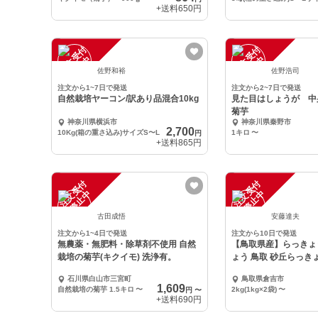
+送料
650円
注
文
受
付
停
止
注
文
受
付
停
止
中
中
佐野和裕
佐野浩司
注文から1~7日で発送
注文から2~7日で発送
自然栽培ヤーコン/訳あり品混合10kg
見た目はしょうが 
菊芋
神奈川県横浜市
神奈川県秦野市
2,700
10Kg(箱の重さ込み)サイズS〜L
1キロ
〜
円
+送料
865円
注
文
受
付
停
止
注
文
受
付
停
止
中
中
古田成悟
安藤達夫
注文から1~4日で発送
注文から10日で発送
無農薬・無肥料・除草剤不使用 自然
【鳥取県産】らっきょ
栽培の菊芋(キクイモ) 洗浄有。
ょう 鳥取 砂丘らっき
石川県白山市三宮町
鳥取県倉吉市
1,609
自然栽培の菊芋 1.5キロ
〜
2kg(1kg×2袋)
〜
円
〜
+送料
690円