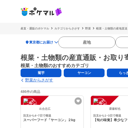
産直・通販のポケマル
カテゴリからさがす
野菜
根菜・土物類の産地直送
location_on
産地
東京都にお届け
根菜・土物類の産直通販・お取り
根菜・土物類のおすすめカテゴリ
菊芋
ヤーコン
らっ
野菜からさがす
486件の商品
注
文
受
付
停
止
注
文
受
付
停
止
中
中
出合忠広
齋藤郁也
注文から4~7日で発送
注文から1~3日で発送
スーパーフード「ヤーコン」２kg
【旬の味覚】希少なフ