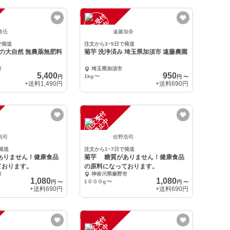
注
文
受
付
停
止
中
将伍
遠藤加奈
で発送
注文から3~5日で発送
桜島の大自然 無農薬無肥料
菊芋 洗浄済み 埼玉県加須市 遠藤農園
市
埼玉県加須市
5,400
950
1kg
〜
円
円
〜
+送料
1,490円
+送料
690円
注
文
受
付
停
止
中
浩司
佐野浩司
発送
注文から1~7日で発送
ありません！健康食品
菊芋 糖質がありません！健康食品
ております。
の原料になっております。
市
神奈川県秦野市
1,080
1,080
1０００g
〜
円
〜
円
〜
+送料
690円
+送料
690円
注
文
受
付
停
止