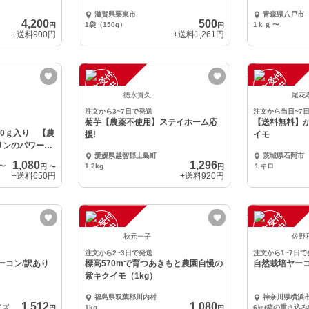
滋賀県栗東市
青森県八戸市
4,200
500
1袋（150g）
1ｋｇ
〜
円
円
+送料
900円
+送料
1,261円
注
文
受
付
停
止
注
文
受
付
停
止
中
中
徳永貴久
尾花
注文から3~7日で発送
注文から当日~7
菊芋【農薬不使用】ステイホーム応
【送料無料】
00ｇ入り 【農
援!
イモ
リンのパワー
愛媛県越智郡上島町
茨城県石岡市
1,080
1,296
〜
1,2kg
１キロ
円
〜
円
+送料
650円
+送料
920円
注
文
受
付
停
止
注
文
受
付
停
止
中
中
秋元一子
佐野
注文から2~3日で発送
注文から1~7日で
ーコン/訳あり
標高570mで育つあきもと農園自慢の
自然栽培ヤーコ
紫キクイモ（1kg）
福島県双葉郡川内村
神奈川県横浜
1,512
1,080
イズ
1kg
6㎏(箱の重さ込み
円
円