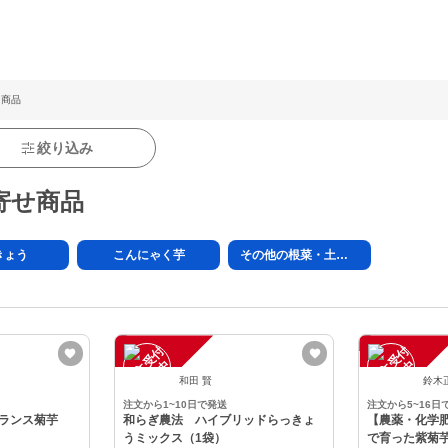
 商品
絞り込み
寄せ商品
きょう
こんにゃく芋
その他の根菜・土物類
注
文
受
付
停
止
注
文
受
付
停
止
中
中
和田 賢
鈴木
注文から1~10日で発送
注文から5~16日
ランス菊芋
和らぎ農法 ハイブリッドらっきょ
【農薬・化学
うミックス（1袋）
で育った紫菊