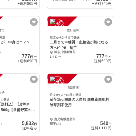
+送料
865円
+送料
745円
注
文
受
付
停
止
中
浩司
佐野浩司
発送
注文から2~7日で発送
うが 中身は？？？
二月まで⇒糖質・血糖値が気になる
方へ(^-^)/ 菊芋
市
神奈川県秦野市
777
777
1キロ
〜
円
〜
円
〜
+送料
690円
+送料
690円
注
文
受
付
停
止
中
増田将伍
彩子
注文から1~16日で発送
菊芋1kg 桜島の大自然 無農薬無肥料
日で発送
【送料込】【皮剥き
除草剤不使用
500g【常備野菜の仲
鹿児島県鹿屋市
5,832
540
)
菊芋1kg
円
円
送料込み
+送料
1,111円