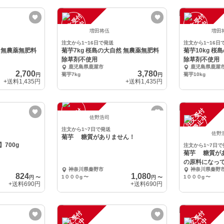
注
文
受
付
停
止
注
文
受
付
停
止
中
中
増田将伍
増田
注文から1~16日で発送
注文から1~16日
然 無農薬無肥料
菊芋7kg 桜島の大自然 無農薬無肥料
菊芋10kg 
除草剤不使用
除草剤不使用
鹿児島県鹿屋市
鹿児島県鹿屋
2,700
3,780
菊芋7kg
菊芋10kg
円
円
+送料
1,435円
+送料
1,435円
注
文
受
付
停
止
注
文
受
付
停
止
中
中
佐野浩司
注文から1~7日で発送
佐野
菊芋 糖質がありません！
700g
注文から1~7日で
菊芋 糖質が
の原料になっ
神奈川県秦野市
神奈川県秦野
824
1,080
1０００g
〜
1０００g
〜
円
〜
円
〜
+送料
690円
+送料
690円
注
文
受
付
停
止
注
文
受
付
停
止