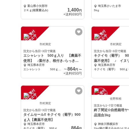
富山県小矢部市
埼玉県さいたま市
1,400
２Ｋｇ(箱重量込み)
5kg
円
+送料
690円
注
文
受
付
停
止
注
文
受
付
停
止
中
中
市村満宏
市村満宏
注文から当日~3日で発送
注文から当日~3日で発送
エシャレット 500ｇ入り 【農薬不
キクイモ（菊芋） 9
使用】 ♪葉付き、根付き♪らっきょ
薬不使用】 ♪ イヌ
埼玉県本庄市
埼玉県本庄市
う若採り
♪ 糖分の気
864
エシャレット 500ｇ 前後（およそ20本）
〜
キクイモ（菊芋） 900ｇ
円
〜
+送料
650円
注
文
受
付
停
止
注
文
受
付
停
止
中
中
佐野和裕
市村満宏
注文から1~7日で発送
終了間近✩自然栽培ヤ
注文から当日~3日で発送
タイムセール‼️ キクイモ（菊芋）900
品混合3kg
ｇ入【農薬不使用】
埼玉県本庄市
神奈川県横浜市
864
キクイモ（菊芋） 900ｇ
3㎏(箱の重さ込み)S〜Lサ
円