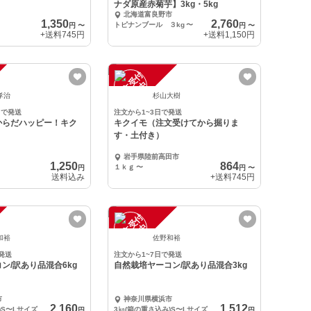
ナダ原産赤菊芋】3kg・5kg
北海道富良野市
1,350
2,760
トピナンブール ３kg
〜
円
〜
円
〜
+送料
745円
+送料
1,150円
注
文
受
付
停
止
中
孝治
杉山大樹
日で発送
注文から1~3日で発送
からだハッピー！キク
キクイモ（注文受けてから掘りま
す・土付き）
岩手県陸前高田市
1,250
864
１ｋｇ
〜
円
円
〜
送料込み
+送料
745円
注
文
受
付
停
止
中
和裕
佐野和裕
発送
注文から1~7日で発送
ン/訳あり品混合6kg
自然栽培ヤーコン/訳あり品混合3kg
市
神奈川県横浜市
2,160
1,512
)S〜Lサイズ
3㎏(箱の重さ込み)S〜Lサイズ
円
円