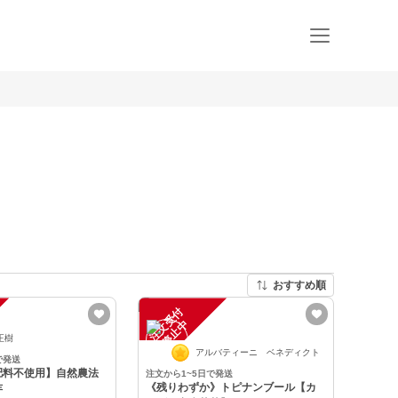
おすすめ順
注
文
受
付
停
止
中
正樹
アルバティーニ ベネディクト
で発送
肥料不使用】自然農法
注文から1~5日で発送
《残りわずか》トピナンブール【カ
芋