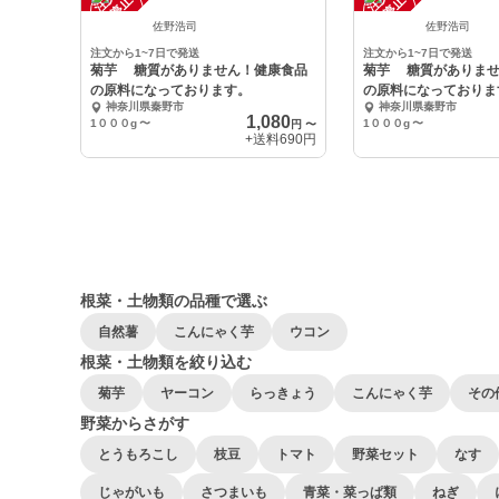
中
中
佐野浩司
佐野浩司
注文から1~7日で発送
注文から1~7日で発送
菊芋 糖質がありません！健康食品
菊芋 糖質がありませ
の原料になっております。
の原料になっておりま
神奈川県秦野市
神奈川県秦野市
1,080
1０００g
〜
1０００g
〜
円
〜
+送料
690円
根菜・土物類の品種で選ぶ
自然薯
こんにゃく芋
ウコン
根菜・土物類を絞り込む
菊芋
ヤーコン
らっきょう
こんにゃく芋
その
野菜からさがす
とうもろこし
枝豆
トマト
野菜セット
なす
じゃがいも
さつまいも
青菜・菜っぱ類
ねぎ