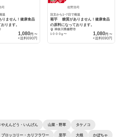
中
浩司
佐野浩司
発送
注文から1~7日で発送
ありません！健康食品
菊芋 糖質がありません！健康食品
ております。
の原料になっております。
市
神奈川県秦野市
1,080
1,080
1０００g
〜
円
〜
円
〜
+送料
690円
+送料
690円
さやえんどう・いんげん
山菜・野草
タケノコ
ブロッコリー・カリフラワー
里芋
大根
かぼちゃ