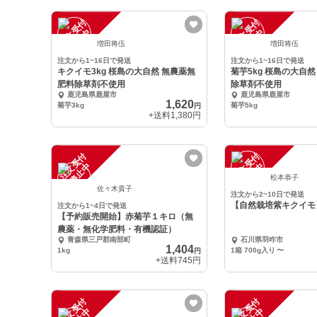
注
文
受
付
停
止
注
文
受
付
停
止
中
中
増田将伍
増田将伍
注文から1~16日で発送
注文から1~16日で発送
キクイモ3kg 桜島の大自然 無農薬無
菊芋5kg 桜島の大自
肥料除草剤不使用
除草剤不使用
鹿児島県鹿屋市
鹿児島県鹿屋市
1,620
菊芋3kg
菊芋5kg
円
+送料
1,380円
注
文
受
付
停
止
注
文
受
付
停
止
中
中
松本恭子
佐々木貴子
注文から2~10日で発送
【自然栽培紫キクイモ】
注文から1~4日で発送
【予約販売開始】赤菊芋１キロ（無
農薬・無化学肥料・有機認証）
青森県三戸郡南部町
石川県羽咋市
1,404
1kg
1箱 700g入り
〜
円
+送料
745円
注
文
受
付
停
止
注
文
受
付
停
止