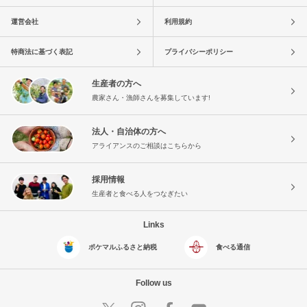
運営会社
利用規約
特商法に基づく表記
プライバシーポリシー
生産者の方へ
農家さん・漁師さんを募集しています!
法人・自治体の方へ
アライアンスのご相談はこちらから
採用情報
生産者と食べる人をつなぎたい
Links
ポケマルふるさと納税
食べる通信
Follow us