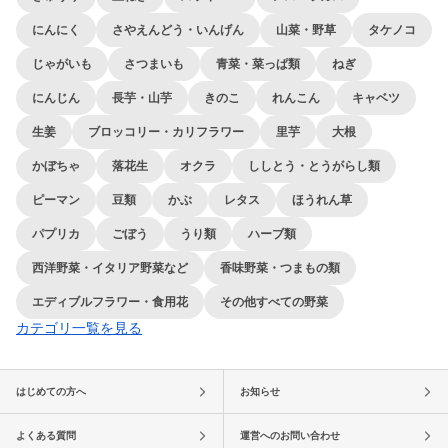
にんにく
さやえんどう・いんげん
山菜・野草
タケノコ
じゃがいも
さつまいも
青菜・菜っぱ類
ねぎ
にんじん
長芋・山芋
きのこ
れんこん
キャベツ
生姜
ブロッコリー・カリフラワー
里芋
大根
かぼちゃ
落花生
オクラ
ししとう・とうがらし類
ピーマン
豆類
かぶ
レタス
ほうれん草
パプリカ
ごぼう
うり類
ハーブ類
西洋野菜・イタリア野菜など
香味野菜・つまもの類
エディブルフラワー・食用花
その他すべての野菜
カテゴリ一覧を見る
はじめての方へ
お知らせ
よくある質問
運営へのお問い合わせ