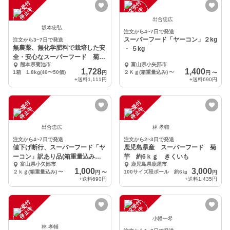
注
文
受
付
停
止
注
文
受
付
停
止
中
中
出合忠広
坂本忠弘
注文から4~7日で発送
スーパーフード「ヤーコン」２kg
注文から3~7日で発送
無農薬、無化学肥料で栽培した安
・ ５kg
全・安心なスーパーフード 菊
熊本県菊池市
富山県小矢部市
芋
1,728
1,400
1箱 1.8kg(40〜50個)
２Ｋｇ(箱重量込み)
〜
円
円
〜
+送料
1,111円
+送料
690円
注
文
受
付
停
止
注
文
受
付
停
止
中
中
出合忠広
林 孝輔
注文から4~7日で発送
注文から2~3日で発送
値下げ断行、スーパーフード「ヤ
鹿児島県産 スーパーフード 菊
ーコン」訳あり品(箱重量込み
芋 約6ｋｇ きくいも
富山県小矢部市
鹿児島県鹿屋市
で）
1,000
3,000
２ｋｇ(箱重量込み)
〜
100サイズ段ボール 約6㎏
円
〜
円
+送料
690円
+送料
1,435円
注
文
受
付
停
止
注
文
受
付
停
止
中
中
小幡一希
林 孝輔