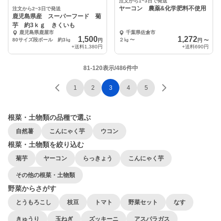
注文から1~3日で発送
ヤーコン 農薬&化学肥料不使用
注文から2~3日で発送
鹿児島県産 スーパーフード 菊
芋 約3ｋｇ きくいも
鹿児島県鹿屋市
千葉県佐倉市
1,500
1,272
80サイズ段ボール 約3㎏
２㎏
〜
円
円
〜
+送料
1,380円
+送料
690円
81-120表示/486件中
1
2
3
4
5
根菜・土物類の品種で選ぶ
自然薯
こんにゃく芋
ウコン
根菜・土物類を絞り込む
菊芋
ヤーコン
らっきょう
こんにゃく芋
その他の根菜・土物類
野菜からさがす
とうもろこし
枝豆
トマト
野菜セット
なす
きゅうり
玉ねぎ
ズッキーニ
アスパラガス