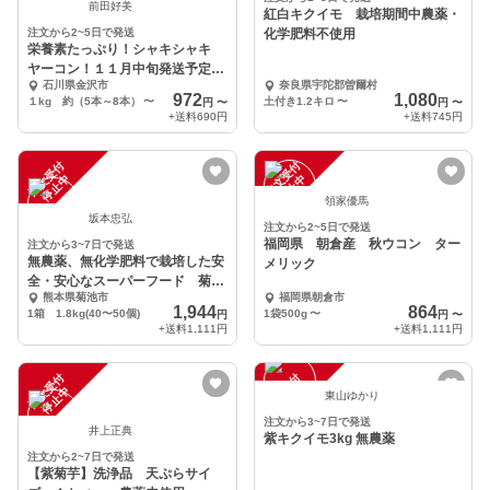
前田好美
紅白キクイモ 栽培期間中農薬・
注文から2~5日で発送
化学肥料不使用
栄養素たっぷり！シャキシャキ
ヤーコン！１１月中旬発送予定
石川県金沢市
奈良県宇陀郡曽爾村
石川県金沢市
972
1,080
１kg 約（5本～8本）
〜
土付き1.2キロ
〜
円
〜
円
〜
+送料
690円
+送料
745円
注
文
受
付
停
止
注
文
受
付
停
止
中
中
領家優馬
坂本忠弘
注文から2~5日で発送
福岡県 朝倉産 秋ウコン ター
注文から3~7日で発送
無農薬、無化学肥料で栽培した安
メリック
全・安心なスーパーフード 菊
熊本県菊池市
福岡県朝倉市
芋
1,944
864
1箱 1.8kg(40〜50個)
1袋500g
〜
円
円
〜
+送料
1,111円
+送料
1,111円
注
文
受
付
停
止
注
文
受
付
停
止
中
中
東山ゆかり
注文から3~7日で発送
井上正典
紫キクイモ3kg 無農薬
注文から2~7日で発送
【紫菊芋】洗浄品 天ぷらサイ