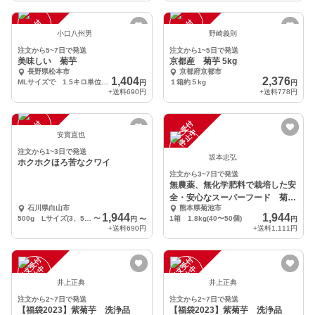
注
文
受
付
停
止
注
文
受
付
停
止
中
中
小口八州男
野崎義則
注文から5~7日で発送
注文から1~5日で発送
美味しい 菊芋
京都産 菊芋 5kg
長野県松本市
京都府京都市
1,404
2,376
MLサイズで 1.5キロ単位です
１箱約５kg
円
円
+送料
690円
+送料
778円
注
文
受
付
停
止
注
文
受
付
停
止
中
中
安實直也
注文から1~3日で発送
坂本忠弘
ホクホクほろ苦なクワイ
注文から3~7日で発送
無農薬、無化学肥料で栽培した安
全・安心なスーパーフード 菊
石川県白山市
熊本県菊池市
芋
1,944
1,944
500g Lサイズ(3、5～4cm)15個ぐらい
〜
1箱 1.8kg(40〜50個)
円
〜
円
+送料
690円
+送料
1,111円
注
文
受
付
停
止
注
文
受
付
停
止
中
中
井上正典
井上正典
注文から2~7日で発送
注文から2~7日で発送
【福袋2023】紫菊芋 洗浄品
【福袋2023】紫菊芋 洗浄品