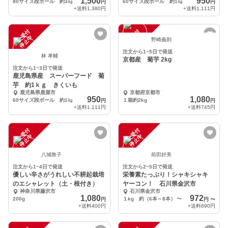
1,500
950
80サイズ段ボール 約3㎏
60サイズ段ボール 約1㎏
円
円
+送料
1,380円
+送料
1,111円
注
文
受
付
停
止
注
文
受
付
停
止
中
中
野崎義則
注文から1~5日で発送
林 孝輔
京都産 菊芋 2kg
注文から1~3日で発送
鹿児島県産 スーパーフード 菊
芋 約1ｋｇ きくいも
鹿児島県鹿屋市
京都府京都市
950
1,080
60サイズ段ボール 約1㎏
１箱約2kg
円
円
+送料
1,111円
+送料
745円
注
文
受
付
停
止
注
文
受
付
停
止
中
中
八城敦子
前田好美
注文から1~4日で発送
注文から2~5日で発送
優しい辛さがうれしい不耕起栽培
栄養素たっぷり！シャキシャキ
のエシャレット（土・根付き）
ヤーコン！ 石川県金沢市
神奈川県藤沢市
石川県金沢市
1,080
972
200g
１kg 約（6本～8本）
〜
円
円
〜
+送料
400円
+送料
690円