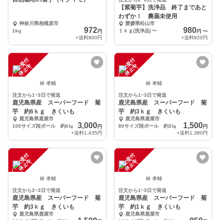
【紫菊芋】洗浄品 終了まであと
わずか！ 農薬未使用
神奈川県相模原市
愛媛県松山市
972
980
1kg
１ｋｇ(洗浄品)
〜
円
円
〜
+送料
800円
+送料
920円
注
文
受
付
停
止
注
文
受
付
停
止
中
中
林 孝輔
林 孝輔
注文から1~3日で発送
注文から1~3日で発送
鹿児島県産 スーパーフード 菊
鹿児島県産 スーパーフード 菊
芋 約6ｋｇ きくいも
芋 約3ｋｇ きくいも
鹿児島県鹿屋市
鹿児島県鹿屋市
3,000
1,500
100サイズ段ボール 約6㎏
80サイズ段ボール 約3㎏
円
円
+送料
1,435円
+送料
1,380円
注
文
受
付
停
止
注
文
受
付
停
止
中
中
林 孝輔
林 孝輔
注文から2~3日で発送
注文から1~3日で発送
鹿児島県産 スーパーフード 菊
鹿児島県産 スーパーフード 菊
芋 約3ｋｇ きくいも
芋 約1ｋｇ きくいも
鹿児島県鹿屋市
鹿児島県鹿屋市