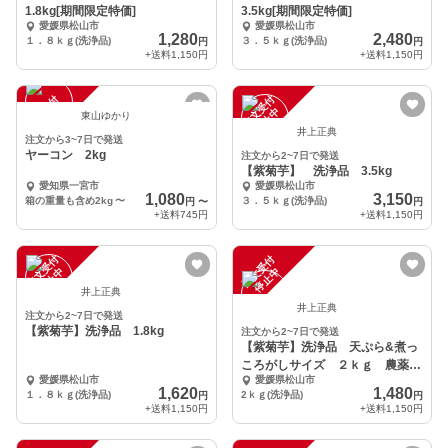
1.8kg[期間限定特価]
3.5kg[期間限定特価]
愛媛県松山市
愛媛県松山市
1,280
2,480
１．８ｋｇ(洗浄品)
３．５ｋｇ(洗浄品)
円
円
+送料
1,150円
+送料
1,150円
注
文
受
付
停
止
注
文
受
付
停
止
中
中
東山ゆかり
井上正典
注文から3~7日で発送
ヤーコン 2kg
注文から2~7日で発送
【紫菊芋】 洗浄品 3.5kg
愛知県一宮市
愛媛県松山市
1,080
3,150
箱の重量も含め2kg
〜
３．５ｋｇ(洗浄品)
円
〜
円
+送料
745円
+送料
1,150円
注
文
受
付
停
止
注
文
受
付
停
止
中
中
井上正典
井上正典
注文から2~7日で発送
【紫菊芋】洗浄品 1.8kg
注文から2~7日で発送
【紫菊芋】洗浄品 天ぷら&煮っ
ころがしサイズ ２ｋｇ 農薬未
愛媛県松山市
愛媛県松山市
使用
1,620
1,480
１．８ｋｇ(洗浄品)
2ｋｇ(洗浄品)
円
円
+送料
1,150円
+送料
1,150円