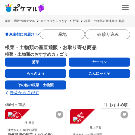
産直・通販のポケマル
カテゴリからさがす
野菜
根菜・土物類の産地直送 商品
location_on
産地
絞り込み
東京都にお届け
根菜・土物類の産直通販・お取り寄せ商品
根菜・土物類のおすすめカテゴリ
菊芋
ヤーコン
らっきょう
こんにゃく芋
その他の根菜・土物類
野菜からさがす
486件の商品
おすすめ順
注
文
受
付
停
止
注
文
受
付
停
止
中
中
伴 昌彦
井上正典
注文から3~6日で発送
自然栽培の菊芋（キクイモ）
注文から2~6日で発送