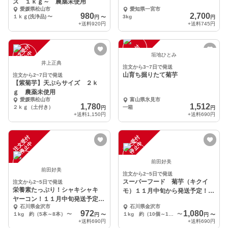
ズ １ｋｇ～ 農薬未使用
愛媛県松山市
愛知県一宮市
980
2,700
１ｋｇ(洗浄品)
〜
3kg
円
〜
円
+送料
920円
+送料
745円
注
文
受
付
停
止
注
文
受
付
停
止
中
中
垣地ひとみ
井上正典
注文から3~7日で発送
山育ち掘りたて菊芋
注文から2~7日で発送
【紫菊芋】天ぷらサイズ ２ｋ
ｇ 農薬未使用
愛媛県松山市
富山県氷見市
1,780
1,512
２ｋｇ（土付き）
一箱
円
円
+送料
1,150円
+送料
690円
注
文
受
付
停
止
注
文
受
付
停
止
中
中
前田好美
前田好美
注文から2~5日で発送
スーパーフード 菊芋（キクイ
注文から2~5日で発送
栄養素たっぷり！シャキシャキ
モ）１１月中旬から発送予定！石
ヤーコン！１１月中旬発送予定
川県金沢市
石川県金沢市
石川県金沢市
石川県金沢市
972
1,080
１kg 約（5本～8本）
〜
１kg 約（10個～15個）
〜
円
〜
円
〜
+送料
690円
+送料
690円