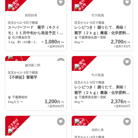
注
文
受
付
停
止
注
文
受
付
停
止
中
中
前田好美
竹川英識
注文から2~5日で発送
注文から1~5日で発送
スーパーフード 菊芋（キクイ
レシピつき！ 掘りたて、美味！
モ）１１月中旬から発送予定！石
菊芋（２ｋｇ）農薬・化学肥料不
石川県金沢市
千葉県長生郡一宮町
川県金沢市
使用
1,080
2,700
１kg 約（10個～15個）
〜
2kg
〜
円
〜
円
〜
+送料
690円
+送料
745円
注
文
受
付
停
止
注
文
受
付
停
止
中
中
越渕新二郎
注文から1~3日で発送
竹川英識
【不耕起】紫菊芋
注文から1~5日で発送
レシピつき！ 掘りたて、美味！
菊芋（２ｋｇ）農薬・化学肥料不
千葉県柏市
千葉県長生郡一宮町
使用
1,200
2,376
1kg入り
〜
2kg
〜
円
〜
円
〜
+送料
690円
+送料
690円
注
文
受
付
停
止
注
文
受
付
停
止
中
中
浅田仁美
注文から1~3日で発送