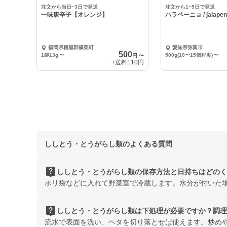
中
中
注文から当日~3日で発送
注文から1~5日で発送
一味唐辛子【オレンジ】
ハラペーニョ / jalapen
福岡県糟屋郡篠栗町
愛知県弥富市
500
1袋13g
〜
500g(10〜15個程度)
〜
円
〜
+送料
110円
ししとう・とうがらし類のよくある質問
live_help
ししとう・とうがらし類の保存方法と日持ちはどのく
ポリ袋などに入れて野菜室で冷蔵します。水分が付いた
live_help
ししとう・とうがらし類は下処理が必要ですか？調理
流水で表面を洗い、ヘタを切り落とせば使えます。炒め