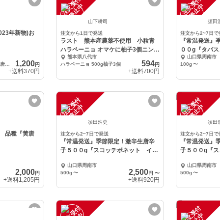
注
文
受
付
停
止
注
文
受
付
停
止
中
中
山下耕司
須田
23年新物)お
注文から1日で発送
注文から2~7日で
ラスト 熊本産農薬不使用 小粒青
『常温発送』
ハラペーニョ オマケに柚子3個ニンニ
００g『タバ
熊本県八代市
山口県周南市
ク
1,200
594
乾燥唐辛子激辛25ｇ 乾燥唐辛子中辛25ｇ
ハラペーニョ 500g柚子3個
100g
〜
円
円
+送料
370円
+送料
700円
注
文
受
付
停
止
注
文
受
付
停
止
中
中
須田浩史
須田
 品種『黄唐
注文から2~7日で発送
注文から2~7日で
『常温発送』季節限定！激辛生唐辛
『常温発送』
子５００g『スコッチボネット イエ
子５００g『
ロー』
山口県周南市
山口県周南市
2,000
2,500
500g
〜
500g
〜
円
円
〜
+送料
1,205円
+送料
920円
注
文
受
付
停
止
注
文
受
付
停
止