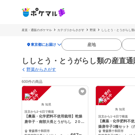
産直・通販のポケマル
カテゴリからさがす
野菜
ししとう・とうがらし類
location_on
産地
東京都にお届け
ししとう・とうがらし類の産直通
野菜からさがす
600件の商品
注
文
受
付
停
止
注
文
受
付
停
止
中
中
角 知晃
角 知晃
注文から2~6日で発送
【農薬・化学肥料不使用栽培】乾燥
注文から1~6日で発送
【農薬・化学肥料不使
唐辛子・南部大長とうがらし 2０本
燥唐辛子3種セット（
～
青森県十和田市
青森県十和田市
部大長・ひも）