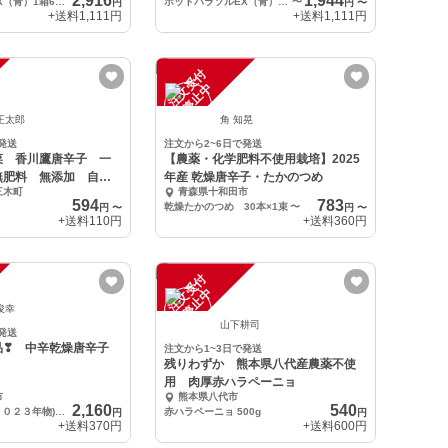
2,916
1,944
ホットパラソルEX（青）1箱600g
ホットパラソルEX（青）1箱600g
〜
円
円
〜
+送料
1,111円
+送料
1,111円
注
文
受
付
停
止
中
正太郎
角 知晃
発送
注文から2~6日で発送
菜 香川鷹唐辛子 一
【農薬・化学肥料不使用栽培】2025
無肥料 無添加 自家
年産 乾燥唐辛子・たかのつめ
三木町
青森県十和田市
594
783
乾燥たかのつめ 30本×1束
〜
円
〜
円
〜
+送料
110円
+送料
360円
注
文
受
付
停
止
中
俊幸
山下耕司
発送
品❣ 中辛乾燥唐辛子
注文から1~3日で発送
残りわずか 熊本県八代産農薬不使
用 肉厚赤ハラペーニョ
市
熊本県八代市
2,160
540
中辛乾燥唐辛子(２０２３年物) 100ｇ
赤ハラペーニョ 500g
円
円
+送料
370円
+送料
600円