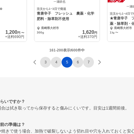
中
中
一瀬鉄也
一瀬
o
注文から1~3日で発送
青唐辛子 フレッシュ 農薬・化学
注文から1~4日で
★青唐辛子 
肥料・除草剤不使用
薬・除草剤・
長崎県大村市
長崎県大村市
1,200
1,620
300g
1㎏
〜
円
〜
円
+送料
690円
+送料
370円
161-200表示/600件中
3
4
5
6
7
らいですか？
場合は拭き取ってから保存すると傷みにくいです。目安は1週間前後。
前の準備は？
や焼きで使う場合、加熱で破裂しないよう切れ目や穴を入れておくと安