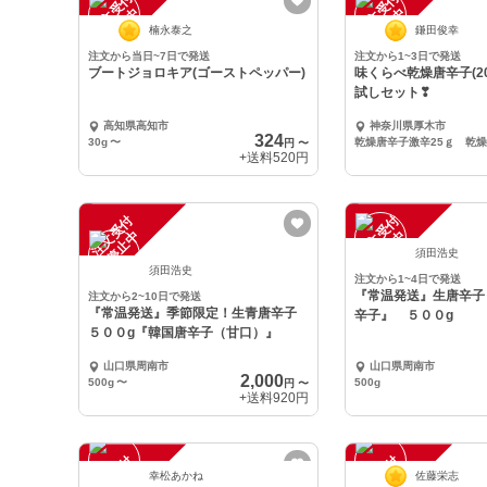
注
文
受
付
停
止
注
文
受
付
停
止
中
中
楠永泰之
鎌田俊幸
注文から当日~7日で発送
注文から1~3日で発送
ブートジョロキア(ゴーストペッパー)
味くらべ乾燥唐辛子(20
試しセット❣
高知県高知市
神奈川県厚木市
324
30g
〜
円
〜
+送料
520円
注
文
受
付
停
止
注
文
受
付
停
止
中
中
須田浩史
須田浩史
注文から1~4日で発送
『常温発送』生唐辛子
注文から2~10日で発送
『常温発送』季節限定！生青唐辛子
辛子』 ５００g
５００g『韓国唐辛子（甘口）』
山口県周南市
山口県周南市
2,000
500g
〜
500g
円
〜
+送料
920円
注
文
受
付
停
止
注
文
受
付
停
止
幸松あかね
佐藤栄志