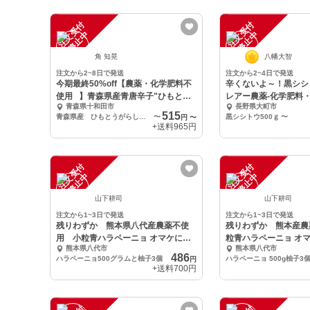
注
文
受
付
停
止
注
文
受
付
停
止
中
中
角 知晃
八幡大智
注文から2~8日で発送
注文から2~4日で発送
今期最終50%off【農薬・化学肥料不
辛くないよ～！黒シシト
使用⠀】青森県産青唐辛子"ひもとう
レアー農薬‐化学肥料
青森県十和田市
長野県大町市
がらし
515
青森県産 ひもとうがらし 200ｇ
〜
黒シシトウ500ｇ
〜
円
〜
+送料
965円
注
文
受
付
停
止
注
文
受
付
停
止
中
中
山下耕司
山下耕司
注文から1~3日で発送
注文から1~3日で発送
残りわずか 熊本県八代産農薬不使
残りわずか 熊本産農
用 小粒青ハラペーニョ オマケに柚
粒青ハラペーニョ オマケに柚子3個ニ
熊本県八代市
熊本県八代市
子3個
ンニク
486
ハラペーニョ500グラムと柚子3個
ハラペーニョ 500g柚子3
円
+送料
700円