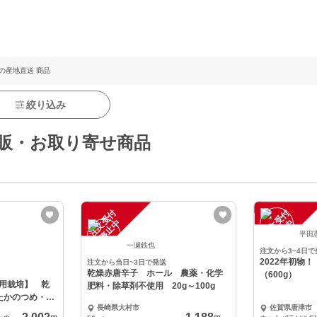
の産地直送 商品
絞り込み
販・お取り寄せ商品
注
文
受
付
停
止
注
文
受
付
停
止
中
中
平田
一瀬鉄也
注文から3~4日で
2022年初物
注文から当日~3日で発送
乾燥赤唐辛子 ホール 農薬・化学
（600g）
用栽培】 乾
肥料・除草剤不使用 20g～100g
たかのつめ・南
長崎県大村市
佐賀県唐津市