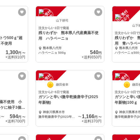
注
文
受
付
停
止
注
文
受
付
停
止
中
中
山下耕司
山下
注文から1~3日で発送
残りわずか 熊本県八代産農薬不使
注文から1~3日で
ウ500ｇ*超
残りわずか 
用 ハラペーニョ
・不使用
用 青ハラペーニョ オマケ
熊本県八代市
熊本県八代市
つけます
1,300
540
ハラペーニョ 500g
ハラペーニョ50
円
〜
円
+送料
910円
+送料
650円
注
文
受
付
停
止
注
文
受
付
停
止
中
中
鎌田俊幸
鎌田
注文から2~5日で発送
注文から1~3日で
ガツンと辛い❕激辛乾燥唐辛子(2025
ガツンと辛い❕激
薬不使用 小
年新物)
年新物)100
神奈川県厚木市
神奈川県厚木
594
1,166
個
〜
激辛乾燥唐辛子(2023年新物) 50ｇ
〜
円
〜
円
〜
+送料
700円
+送料
370円