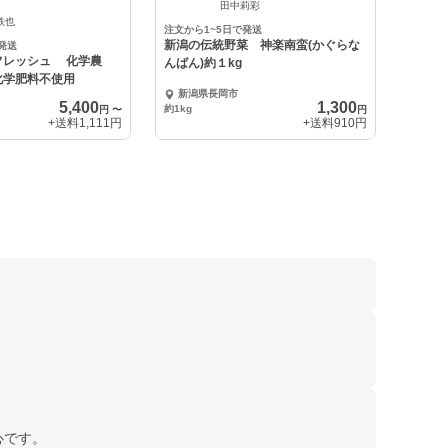
中
田中莉彩
鉄也
注文から1~5日で発送
新潟の伝統野菜 神楽南蛮(かぐらな
発送
フレッシュ 化学農
んばん)約１kg
化学肥料不使用
新潟県長岡市
5,400
1,300
約1kg
円
〜
円
+送料
1,111円
+送料
910円
心です。