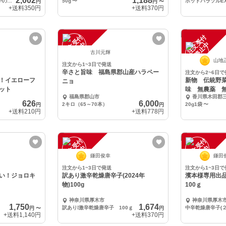
2,002
1,188
乾燥唐辛子3種セット（たかのつめ・南部大長・ひも）
50g
〜
円
円
〜
+送料
350円
+送料
370円
注
文
受
付
停
止
注
文
受
付
停
止
中
中
古川元輝
山地
注文から1~3日で発送
辛さと旨味 福島県郡山産ハラペー
注文から2~6日で
！イエローフ
新物 伝統野
ニョ
ット
味 無農薬 
福島県郡山市
香川県木田郡
採取
626
6,000
2キロ（65～70本）
20g1袋
〜
円
円
+送料
210円
+送料
778円
注
文
受
付
停
止
注
文
受
付
停
止
中
中
鎌田俊幸
鎌田
注文から1~3日で発送
注文から1~3日で
い！ジョロキ
訳あり激辛乾燥唐辛子(2024年
濱本様専用出
物)100g
100ｇ
神奈川県厚木市
神奈川県厚木
1,750
1,674
訳あり❕激辛乾燥唐辛子 100ｇ
円
〜
円
+送料
1,140円
+送料
370円