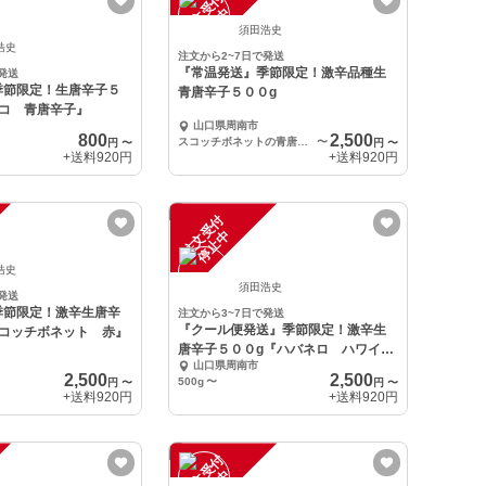
注
文
受
付
停
止
中
須田浩史
浩史
注文から2~7日で発送
『常温発送』季節限定！激辛品種生
発送
季節限定！生唐辛子５
青唐辛子５００g
スコ 青唐辛子』
山口県周南市
800
2,500
スコッチボネットの青唐辛子500g
〜
円
〜
円
〜
+送料
920円
+送料
920円
注
文
受
付
停
止
中
浩史
須田浩史
発送
季節限定！激辛生唐辛
注文から3~7日で発送
『クール便発送』季節限定！激辛生
スコッチボネット 赤』
唐辛子５００g『ハバネロ ハワイア
山口県周南市
ンビーチ 赤』
2,500
2,500
500g
〜
円
〜
円
〜
+送料
920円
+送料
920円
注
文
受
付
停
止