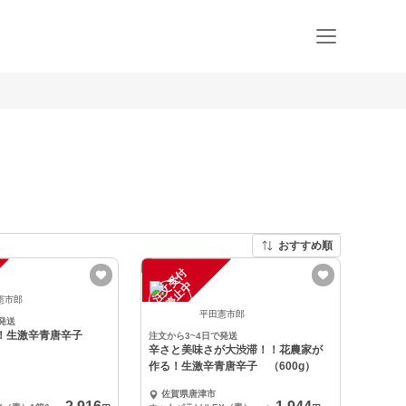
おすすめ順
注
文
受
付
停
止
中
憲市郎
平田憲市郎
発送
！！生激辛青唐辛子
注文から3~4日で発送
辛さと美味さが大渋滞！！花農家が
作る！生激辛青唐辛子 （600g）
佐賀県唐津市