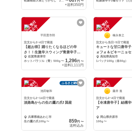
667
乾燥南部大長とうがらし 20本×1束
〜
円
〜
+送料
350円
注
文
受
付
停
止
注
文
受
付
停
止
中
中
平田憲市郎
楠永泰之
注文から3~4日で発送
注文から当日~5日で発送
【超お得】踊りたくなるほどの辛
キュートな甘口唐辛子
さ！！生激辛スウィング青唐辛子
ォフォ＆ビキーニョセ
佐賀県唐津市
高知県高知市
（500g）
1,296
ホットパラソル（青）500g
〜
1パック100g（各50g）
円
〜
+送料
1,111円
注
文
受
付
停
止
注
文
受
付
停
止
ふるさと納税可
中
中
池田敏和
藤井 進
注文から2~14日で発送
注文から2~4日で発送
淡路島からの生の鷹の爪❗️ 国産
【冷凍唐辛子】結構辛
ア
兵庫県南あわじ市
岡山県井原市
859
生の鷹の爪100g
〜
100g
〜
円
〜
送料込み