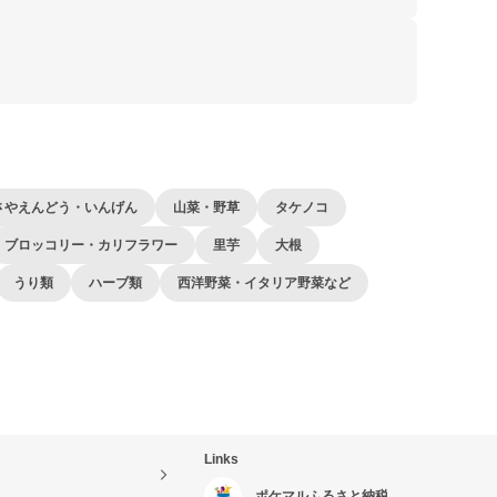
さやえんどう・いんげん
山菜・野草
タケノコ
ブロッコリー・カリフラワー
里芋
大根
うり類
ハーブ類
西洋野菜・イタリア野菜など
Links
ポケマルふるさと納税