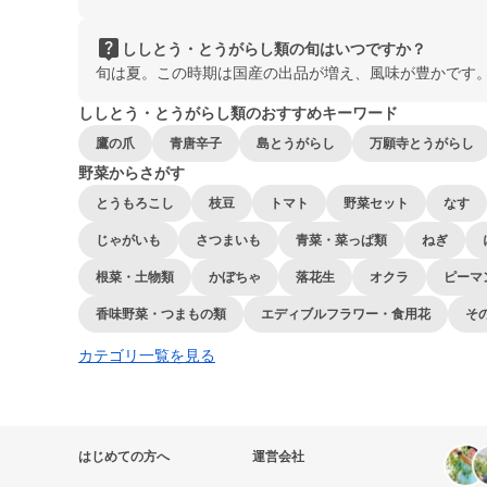
live_help
ししとう・とうがらし類の旬はいつですか？
旬は夏。この時期は国産の出品が増え、風味が豊かです
ししとう・とうがらし類のおすすめキーワード
鷹の爪
青唐辛子
島とうがらし
万願寺とうがらし
野菜からさがす
とうもろこし
枝豆
トマト
野菜セット
なす
じゃがいも
さつまいも
青菜・菜っぱ類
ねぎ
根菜・土物類
かぼちゃ
落花生
オクラ
ピーマ
香味野菜・つまもの類
エディブルフラワー・食用花
そ
カテゴリ一覧を見る
はじめての方へ
運営会社