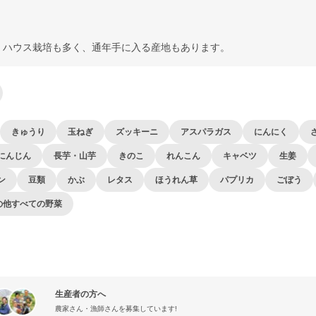
。ハウス栽培も多く、通年手に入る産地もあります。
きゅうり
玉ねぎ
ズッキーニ
アスパラガス
にんにく
にんじん
長芋・山芋
きのこ
れんこん
キャベツ
生姜
ン
豆類
かぶ
レタス
ほうれん草
パプリカ
ごぼう
の他すべての野菜
生産者の方へ
農家さん・漁師さんを募集しています!