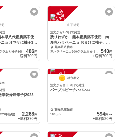
注
文
受
付
停
止
中
耕司
山下耕司
発送
注文から1~3日で発送
熊本県八代産農薬不使
残りわずか 熊本産農薬不使用 肉
に柚子3個
厚赤ハラペーニョ おまけに柚子、ニ
熊本県八代市
ンニク付き
486
540
0グラムと柚子3個
赤ハラペーニョ500グラムおまけに柚子、ニンニク
円
円
+送料
700円
+送料
700円
注
文
受
付
停
止
中
楠永泰之
俊幸
注文から当日~6日で発送
パープルピーチハバネロ
発送
辛乾燥唐辛子(2023
ｇ
市
高知県高知市
2,268
594
激辛乾燥唐辛子(2023年新物) 100ｇ
100g
〜
円
円
〜
+送料
370円
+送料
520円