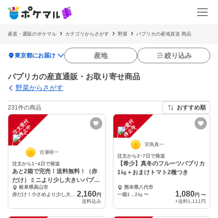
産直・通販のポケマル
カテゴリからさがす
野菜
パプリカの産地直送 商品
location_on
産地
絞り込み
東京都にお届け
パプリカの産直通販・お取り寄せ商品
野菜からさがす
231件の商品
おすすめ順
注
文
受
付
停
止
注
文
受
付
停
止
中
中
宮島真一
古瀬研一
注文から3~7日で発送
【希少】真冬のフルーツパプリカ
注文から1~4日で発送
あと2箱で完売！送料無料！（赤
1㎏＋おまけトマト2種つき
だけ）ミニより少し大きいパプリ
岐阜県高山市
熊本県八代市
カ15玉セット
2,160
1,080
赤だけ！小さめより少し大きめパプリカ15玉
一箱1，2㎏
〜
円
円
〜
送料込み
+送料
1,111円