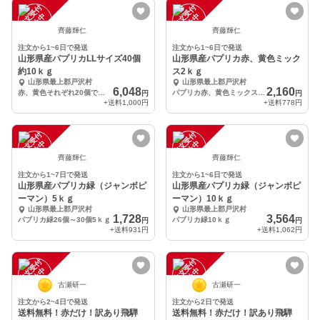
注
文
受
付
停
止
注
文
受
付
停
止
中
中
齊藤輝仁
齊藤輝仁
注文から1~6日で発送
注文から1~6日で発送
山形県産パプリカLLサイズ40個
山形県産パプリカ赤、黄色ミック
約10ｋｇ
ス2ｋｇ
山形県最上郡戸沢村
山形県最上郡戸沢村
6,048
2,160
赤、黄色それぞれ20個で合計40個
パプリカ赤、黄色ミックス12個～14個2ｋｇ
円
円
+送料
1,000円
+送料
778円
注
文
受
付
停
止
注
文
受
付
停
止
中
中
齊藤輝仁
齊藤輝仁
注文から1~7日で発送
注文から1~6日で発送
山形県産パプリカ緑（ジャンボピ
山形県産パプリカ緑（ジャンボピ
ーマン）5ｋｇ
ーマン）10ｋｇ
山形県最上郡戸沢村
山形県最上郡戸沢村
1,728
3,564
パプリカ緑26個～30個5ｋｇ
パプリカ緑10ｋｇ
円
円
+送料
931円
+送料
1,062円
注
文
受
付
停
止
注
文
受
付
停
止
中
中
古瀬研一
古瀬研一
注文から2~4日で発送
注文から2日で発送
送料無料！赤だけ！訳あり飛騨
送料無料！赤だけ！訳あり飛騨