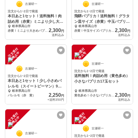
古瀬研一
古瀬研一
注文から1~2日で発送
注文から1~2日で発送
本日あと1セット！送料無料！肉
飛騨パプリカ！送料無料！グラタ
詰め用（赤黄）ミニより少し大き
ン皿サイズ（赤黄）中玉パプリカ
岐阜県高山市
岐阜県高山市
めパプリカ14玉
10玉セット
2,300
2,300
赤黄！ミニより大きめパプリカ14玉 黄色多め
赤黄！中玉サイズパプリカ 10玉
円
円
送料込み
送料込み
注
文
受
付
停
止
注
文
受
付
停
止
中
中
古瀬研一
古瀬研一
注文から1~2日で発送
送料無料！肉詰め用（黄色多め）
注文から1~2日で発送
本日あと1セット！少し小さめパ
小さなパプリカ17玉セット
レルモ（スイートピーマン）9
岐阜県高山市
岐阜県高山市
本 送料350円！
2,250
2,300
パレルモ（赤 黄）
黄色多め！小さなパプリカ17玉
円
円
+送料
350円
送料込み
注
文
受
付
停
止
注
文
受
付
停
止
中
中
古瀬研一
古瀬研一
注文から1~2日で発送