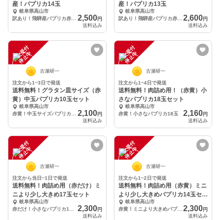
産！パプリカ14玉
産！パプリカ13玉
岐阜県高山市
岐阜県高山市
2,500
2,600
訳あり！飛騨産パプリカ赤だけ！14玉
訳あり！飛騨産パプリカ赤だけ！14玉
円
円
送料込み
送料込み
注
文
受
付
停
止
注
文
受
付
停
止
中
中
古瀬研一
古瀬研一
注文から1~3日で発送
注文から1~4日で発送
送料無料！グラタン皿サイズ（赤
送料無料！肉詰め用！（赤黄）小
黄）中玉パプリカ10玉セット
さなパプリカ18玉セット
岐阜県高山市
岐阜県高山市
2,100
2,160
赤黄！中玉サイズパプリカ 10玉
赤黄！小さなパプリカ18玉
円
円
送料込み
送料込み
注
文
受
付
停
止
注
文
受
付
停
止
中
中
古瀬研一
古瀬研一
注文から当日~1日で発送
注文から1~2日で発送
送料無料！肉詰め用（赤だけ）ミ
送料無料！肉詰め用（赤黄）ミニ
ニより少し大きめ17玉セット
より少し大きめパプリカ14玉セッ
岐阜県高山市
岐阜県高山市
ト
2,300
2,300
赤だけ！小さなパプリカ17玉
赤黄！ミニより大きめパプリカ14玉 赤多め
円
円
送料込み
送料込み