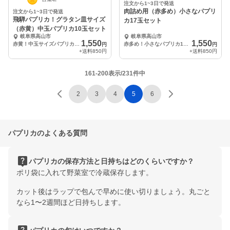
注文から1~3日で発送
肉詰め用（赤多め）小さなパプリ
注文から1~3日で発送
飛騨パプリカ！グラタン皿サイズ
カ17玉セット
（赤黄）中玉パプリカ10玉セット
岐阜県高山市
岐阜県高山市
1,550
1,550
赤黄！中玉サイズパプリカ 10玉
赤多め！小さなパプリカ17玉
円
円
+送料
850円
+送料
850円
161-200表示/231件中
2
3
4
5
6
パプリカのよくある質問
live_help
パプリカの保存方法と日持ちはどのくらいですか？
ポリ袋に入れて野菜室で冷蔵保存します。
カット後はラップで包んで早めに使い切りましょう。丸ごと
なら1〜2週間ほど日持ちします。