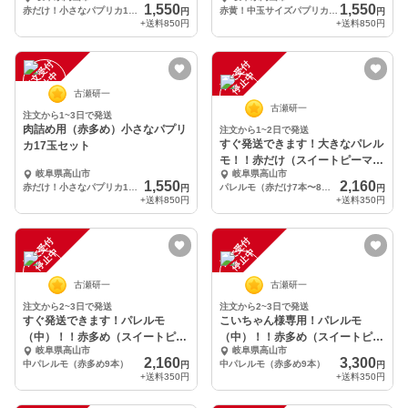
1,550
1,550
赤だけ！小さなパプリカ17玉
赤黄！中玉サイズパプリカ 10玉
円
円
+送料
850円
+送料
850円
注
文
受
付
停
止
注
文
受
付
停
止
中
中
古瀬研一
古瀬研一
注文から1~3日で発送
肉詰め用（赤多め）小さなパプリ
注文から1~2日で発送
すぐ発送できます！大きなパレル
カ17玉セット
モ！！赤だけ（スイートピーマ
岐阜県高山市
岐阜県高山市
ン）7本〜8本
1,550
2,160
赤だけ！小さなパプリカ17玉
パレルモ（赤だけ7本〜8本）
円
円
+送料
850円
+送料
350円
注
文
受
付
停
止
注
文
受
付
停
止
中
中
古瀬研一
古瀬研一
注文から2~3日で発送
注文から2~3日で発送
すぐ発送できます！パレルモ
こいちゃん様専用！パレルモ
（中）！！赤多め（スイートピー
（中）！！赤多め（スイートピー
岐阜県高山市
岐阜県高山市
マン）7本〜8本
マン）7本〜8本
2,160
3,300
中パレルモ（赤多め9本）
中パレルモ（赤多め9本）
円
円
+送料
350円
+送料
350円