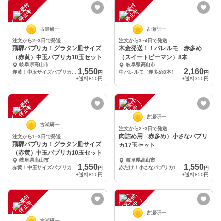
注
文
受
付
停
止
注
文
受
付
停
止
中
中
古瀬研一
古瀬研一
注文から2~3日で発送
注文から3~4日で発送
飛騨パプリカ！グラタン皿サイズ
木金発送！！パレルモ 赤多め
（赤黄）中玉パプリカ10玉セット
（スイートピーマン）8本
岐阜県高山市
岐阜県高山市
1,550
2,160
赤黄！中玉サイズパプリカ 10玉
中パレルモ（赤多め8本）
円
円
+送料
850円
+送料
350円
注
文
受
付
停
止
注
文
受
付
停
止
中
中
古瀬研一
古瀬研一
注文から2~3日で発送
肉詰め用（赤多め）小さなパプリ
注文から1~3日で発送
飛騨パプリカ！グラタン皿サイズ
カ17玉セット
（赤黄）中玉パプリカ10玉セット
岐阜県高山市
岐阜県高山市
1,550
1,550
赤黄！中玉サイズパプリカ 10玉
赤だけ！小さなパプリカ17玉
円
円
+送料
850円
+送料
850円
注
文
受
付
停
止
注
文
受
付
停
止
中
中
古瀬研一
古瀬研一