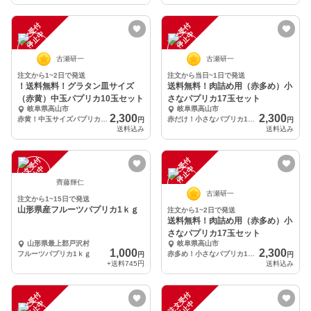
注
文
受
付
停
止
注
文
受
付
停
止
中
中
古瀬研一
古瀬研一
注文から1~2日で発送
注文から当日~1日で発送
！送料無料！グラタン皿サイズ
送料無料！肉詰め用（赤多め）小
（赤黄）中玉パプリカ10玉セット
さなパプリカ17玉セット
岐阜県高山市
岐阜県高山市
2,300
2,300
赤黄！中玉サイズパプリカ 10玉
赤だけ！小さなパプリカ17玉
円
円
送料込み
送料込み
注
文
受
付
停
止
注
文
受
付
停
止
中
中
齊藤輝仁
古瀬研一
注文から1~15日で発送
山形県産フルーツパプリカ1ｋｇ
注文から1~2日で発送
送料無料！肉詰め用（赤多め）小
さなパプリカ17玉セット
山形県最上郡戸沢村
岐阜県高山市
1,000
2,300
フルーツパプリカ1ｋｇ
赤多め！小さなパプリカ17玉
円
円
+送料
745円
送料込み
注
文
受
付
停
止
注
文
受
付
停
止
中
中