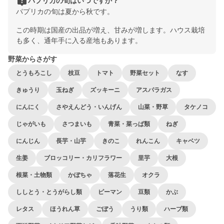
live_help
パプリカの旬はいつですか？
パプリカの旬は夏から秋です。
この時期は国産の出品が増え、甘みが増します。ハウス栽培
も多く、通年手に入る産地もあります。
野菜からさがす
とうもろこし
枝豆
トマト
野菜セット
なす
きゅうり
玉ねぎ
ズッキーニ
アスパラガス
にんにく
さやえんどう・いんげん
山菜・野草
タケノコ
じゃがいも
さつまいも
青菜・菜っぱ類
ねぎ
にんじん
長芋・山芋
きのこ
れんこん
キャベツ
生姜
ブロッコリー・カリフラワー
里芋
大根
根菜・土物類
かぼちゃ
落花生
オクラ
ししとう・とうがらし類
ピーマン
豆類
かぶ
レタス
ほうれん草
ごぼう
うり類
ハーブ類