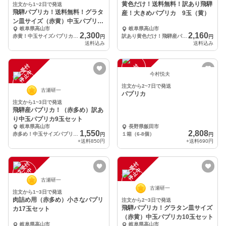
黄色だけ！送料無料！訳あり飛騨
注文から1~2日で発送
飛騨パプリカ！送料無料！グラタ
産！大きめパプリカ 9玉（黄）
ン皿サイズ（赤黄）中玉パプリカ
岐阜県高山市
岐阜県高山市
10玉セット
2,300
2,160
赤黄！中玉サイズパプリカ 10玉
訳あり黄色だけ！飛騨産パプリカ 9玉
円
円
送料込み
送料込み
注
文
受
付
停
止
注
文
受
付
停
止
中
中
今村悦夫
注文から2~7日で発送
古瀬研一
パプリカ
注文から1~3日で発送
飛騨産パプリカ！（赤多め）訳あ
り中玉パプリカ9玉セット
岐阜県高山市
長野県飯田市
1,550
2,808
赤多め！中玉サイズパプリカ 9玉
１箱（6-8個）
円
円
+送料
850円
+送料
690円
注
文
受
付
停
止
注
文
受
付
停
止
中
中
古瀬研一
古瀬研一
注文から1~3日で発送
肉詰め用（赤多め）小さなパプリ
注文から2~3日で発送
飛騨パプリカ！グラタン皿サイズ
カ17玉セット
（赤黄）中玉パプリカ10玉セット
岐阜県高山市
岐阜県高山市