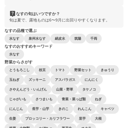
live_help
なすの旬はいつですか？
旬は夏で、露地ものは6〜9月に出回りやすくなります。
なすの品種で選ぶ
水なす
泉州水なす
絹皮水
筑陽
千両
なすのおすすめキーワード
水なす
野菜からさがす
とうもろこし
枝豆
トマト
野菜セット
きゅうり
玉ねぎ
ズッキーニ
アスパラガス
にんにく
さやえんどう・いんげん
山菜・野草
タケノコ
じゃがいも
さつまいも
青菜・菜っぱ類
ねぎ
にんじん
長芋・山芋
きのこ
れんこん
キャベツ
生姜
ブロッコリー・カリフラワー
里芋
大根