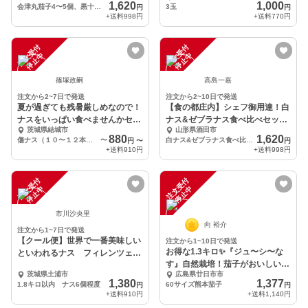
1,620
1,000
会津丸茄子4〜5個、黒十全茄子4〜5個（共に約1キロ）
3玉
円
円
+送料
998円
+送料
770円
注
文
受
付
停
止
注
文
受
付
停
止
中
中
篠塚政嗣
高島一嘉
注文から2~7日で発送
注文から2~10日で発送
夏が過ぎても残暑厳しめなので！
【食の都庄内】シェフ御用達！白
ナスをいっぱい食べませんかセッ
ナス&ゼブラナス食べ比べセット
茨城県結城市
山形県酒田市
ト！
2kg
880
1,620
傷ナス（１０〜１２本）、紫とうがらし、ししとう、甘長、ニンニク、香辛子、大葉（すべて少々）
〜
白ナス&ゼブラナス食べ比べ2kgセット
円
〜
円
+送料
910円
+送料
998円
注
文
受
付
停
止
注
文
受
付
停
止
中
中
市川沙央里
向 裕介
注文から1~7日で発送
【クール便】世界で一番美味しい
注文から1~10日で発送
お得な1.3キロ✨『ジュ〜シ〜な
といわれるナス フィレンツェナ
す』自然栽培！茄子がおいしい！
ス
茨城県土浦市
広島県廿日市市
固定種の自然栽培
1,380
1,377
1.8キロ以内 ナス6個程度
60サイズ熊本茄子
円
円
+送料
910円
+送料
1,140円