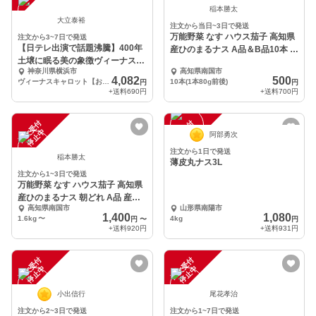
稲本勝太
大立泰裕
注文から当日~3日で発送
万能野菜 なす ハウス茄子 高知県
注文から3~7日で発送
【日テレ出演で話題沸騰】400年
産ひのまるナス A品＆B品10本 産
土壌に眠る美の象徴ヴィーナスキ
地直送！
神奈川県横浜市
高知県南国市
ャロット約１キロ
4,082
500
ヴィーナスキャロット【お試し約1キロ】
10本(1本80g前後)
円
円
+送料
690円
+送料
700円
注
文
受
付
停
止
注
文
受
付
停
止
中
中
阿部勇次
注文から1日で発送
稲本勝太
薄皮丸ナス3L
注文から1~3日で発送
万能野菜 なす ハウス茄子 高知県
産ひのまるナス 朝どれ A品 産地
高知県南国市
山形県南陽市
直送！
1,400
1,080
1.6kg
〜
4kg
円
〜
円
+送料
920円
+送料
931円
注
文
受
付
停
止
注
文
受
付
停
止
中
中
小出信行
尾花孝治
注文から2~3日で発送
注文から1~7日で発送