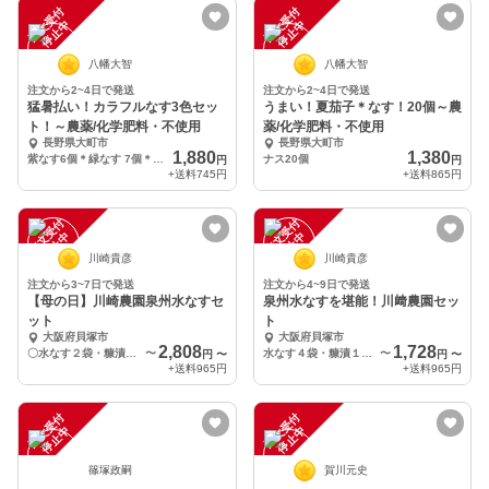
注
文
受
付
停
止
注
文
受
付
停
止
中
中
八幡大智
八幡大智
注文から2~4日で発送
注文から2~4日で発送
猛暑払い！カラフルなす3色セッ
うまい！夏茄子＊なす！20個～農
ト！～農薬/化学肥料・不使用
薬/化学肥料・不使用
長野県大町市
長野県大町市
1,880
1,380
紫なす6個＊緑なす 7個＊白なす7個
ナス20個
円
円
+送料
745円
+送料
865円
注
文
受
付
停
止
注
文
受
付
停
止
中
中
川崎貴彦
川崎貴彦
注文から3~7日で発送
注文から4~9日で発送
【母の日】川崎農園泉州水なすセ
泉州水なすを堪能！川﨑農園セッ
ット
ト
大阪府貝塚市
大阪府貝塚市
2,808
1,728
〇水なす２袋・糠漬け【母の日】３袋
〜
水なす４袋・糠漬１袋・つん辛１袋
〜
円
〜
円
〜
+送料
965円
+送料
965円
注
文
受
付
停
止
注
文
受
付
停
止
中
中
篠塚政嗣
賀川元史