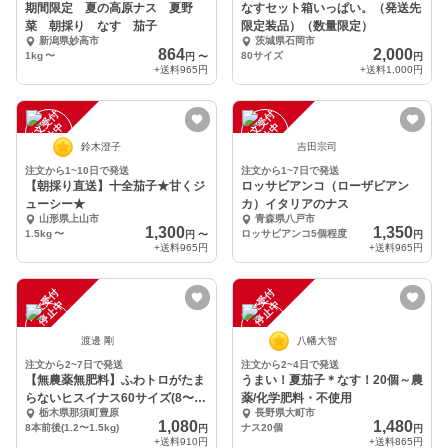
期間限定 夏の高原ナス 夏野
なすセット箱いっぱい。（発送先
菜 朝採り なす 茄子
限定装品）（数量限定）
新潟県妙高市
茨城県石岡市
864
2,000
1kg
〜
80サイズ
円
〜
円
+送料
965円
+送料
1,000円
注
文
受
付
停
止
注
文
受
付
停
止
中
中
鈴木澄子
吉田宗司
注文から1~10日で発送
注文から1~7日で発送
【朝採り直送】十全茄子★甘くジ
ロッサビアンコ（ローザビアン
ューシー★
カ）イタリアのナス
山形県上山市
青森県八戸市
1,300
1,350
1.5kg
〜
ロッサビアンコ5個程度
円
〜
円
+送料
965円
+送料
965円
注
文
受
付
停
止
注
文
受
付
停
止
中
中
渡邊 剛
八幡大智
注文から2~7日で発送
注文から2~4日で発送
【無農薬無肥料】ふわトロがたま
うまい！夏茄子＊なす！20個～農
らないヒスイナス60サイズ(8〜
薬/化学肥料・不使用
栃木県那須町豊原
長野県大町市
10本)
1,080
1,480
8本前後(1.2〜1.5kg)
ナス20個
円
円
+送料
910円
+送料
865円