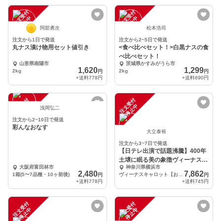
注
文
受
付
停
止
注
文
受
付
停
止
中
中
阿部勇次
松本浩司
注文から1日で発送
注文から2~5日で発送
丸ナス漬け物用セット値引き
<食べ比べセット！>白黒ナスの食
べ比べセット！
山形県南陽市
茨城県かすみがうら市
1,620
1,299
2kg
2kg
円
円
+送料
778円
+送料
690円
注
文
受
付
停
止
注
文
受
付
停
止
中
中
浅岡弘二
注文から2~10日で発送
彩んなおなす
大立泰裕
注文から3~7日で発送
【日テレ出演で話題沸騰】400年
土壌に眠る美の象徴ヴィーナスキ
大阪府富田林市
神奈川県横浜市
ャロット約2キロ
2,480
7,862
1箱(5〜7品種・10ヶ前後)
ヴィーナスキャロット【お得な大容量約2キロ】
円
円
+送料
778円
+送料
745円
注
文
受
付
停
止
注
文
受
付
停
止
中
中