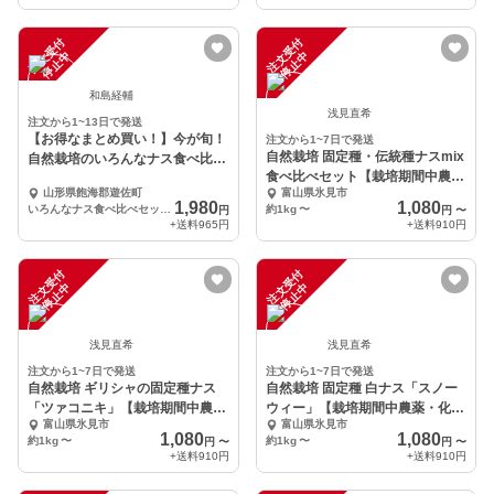
注
文
受
付
停
止
注
文
受
付
停
止
中
中
和島経輔
浅見直希
注文から1~13日で発送
【お得なまとめ買い！】今が旬！
注文から1~7日で発送
自然栽培 固定種・伝統種ナスmix
自然栽培のいろんなナス食べ比べ
食べ比べセット【栽培期間中農薬
セット！
山形県飽海郡遊佐町
富山県氷見市
化学肥料不使用】
1,980
1,080
いろんなナス食べ比べセット（60サイズ段ボールに入るだけ）
約1kg
〜
円
円
〜
+送料
965円
+送料
910円
注
文
受
付
停
止
注
文
受
付
停
止
中
中
浅見直希
浅見直希
注文から1~7日で発送
注文から1~7日で発送
自然栽培 ギリシャの固定種ナス
自然栽培 固定種 白ナス「スノー
「ツァコニキ」【栽培期間中農
ウィー」【栽培期間中農薬・化学
富山県氷見市
富山県氷見市
薬・化学肥料不使用】
肥料不使用】
1,080
1,080
約1kg
〜
約1kg
〜
円
〜
円
〜
+送料
910円
+送料
910円