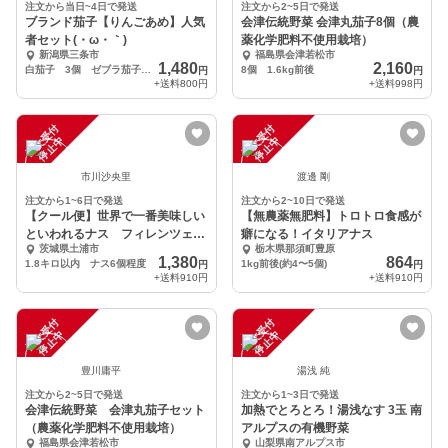
注文から当日~4日で発送
注文から2~5日で発送
ブランド茄子【りんごあめ】人気
会津伝統野菜 会津丸茄子8個（農
者セット(・ω・｀)
薬化学肥料不使用栽培）
新潟県三条市
福島県会津若松市
1,480
2,160
白茄子 3個 ゼブラ茄子 3個
8個 1.6kg前後
円
円
+送料
800円
+送料
998円
注
文
受
付
停
止
注
文
受
付
停
止
中
中
市川沙央里
渡邊 剛
注文から1~6日で発送
注文から2~10日で発送
【クール便】世界で一番美味しい
【無農薬無肥料】トロトロ食感が
といわれるナス フィレンツェナ
癖になる！イタリアナス
茨城県土浦市
栃木県那須町豊原
ス
1,380
864
1.8キロ以内 ナス6個程度
1kg前後(約4〜5個)
円
円
+送料
910円
+送料
910円
注
文
受
付
停
止
注
文
受
付
停
止
中
中
豊川庸平
湯浅 純
注文から2~5日で発送
注文から1~3日で発送
会津伝統野菜 会津丸茄子セット
加熱でとろとろ！湯浅なす 3玉 南
（農薬化学肥料不使用栽培）
アルプスの有機野菜
福島県会津若松市
山梨県南アルプス市