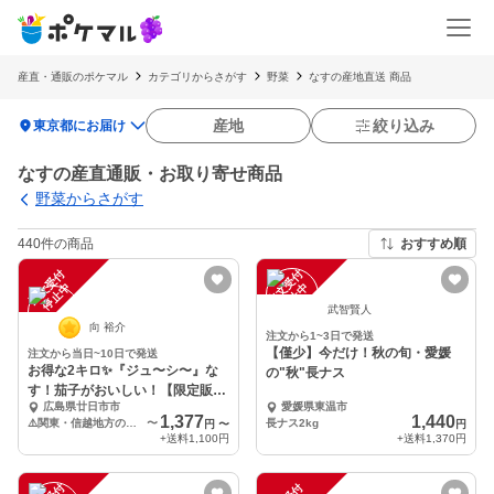
産直・通販のポケマル
カテゴリからさがす
野菜
なすの産地直送 商品
location_on
産地
絞り込み
東京都にお届け
なすの産直通販・お取り寄せ商品
野菜からさがす
440件の商品
おすすめ順
注
文
受
付
停
止
注
文
受
付
停
止
中
中
武智賢人
向 裕介
注文から1~3日で発送
【僅少】今だけ！秋の旬・愛媛
注文から当日~10日で発送
お得な2キロ✨『ジュ〜シ〜』な
の"秋"長ナス
す！茄子がおいしい！【限定販
広島県廿日市市
愛媛県東温市
売】固定種！
1,377
1,440
⚠️関東・信越地方の専用送料！
〜
長ナス2kg
円
〜
円
+送料
1,100円
+送料
1,370円