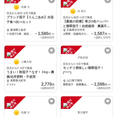
注
文
受
付
停
止
注
文
受
付
停
止
中
中
佐藤 大
向 裕介
注文から当日~4日で発送
ブランド茄子【りんごあめ】水茄
注文から当日~1日で発送
【最後の収穫】希少3色ペッパー
子食べ比べセット
と翡翠茄子！自然栽培 農薬不使
新潟県三条市
広島県廿日市市
用
1,580
1,587
十全茄子5個 絹皮水茄子5個 漬物の粉 ２袋
〜
⚠️関東・信越地方の専用送料！
〜
円
〜
円
〜
+送料
600円
+送料
1,325円
注
文
受
付
停
止
注
文
受
付
停
止
中
中
戸島宏裕
八幡大智
注文から1~3日で発送
モッチリ美味しい翡翠茄子！
注文から2~4日で発送
うまい！秋茄子＊なす！３kg～農
(*^^*)
薬/化学肥料・不使用
長野県大町市
山口県下関市
2,770
1,598
ナス3ｋ
翡翠茄子 箱重量込み2㎏以内
〜
円
円
〜
+送料
865円
+送料
920円
注
文
受
付
停
止
注
文
受
付
停
止
中
中
佐藤 大
豊川庸平