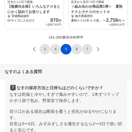
注文から1日で発送
注文から当日~3日で発送
【無責任企画】いろんなナスをと
＜組み合わせ商品第1弾＞ 夏秋
にかく詰めてお送りします
ナスと小ナスのセット☆
茨城県結城市
栃木県真岡市
870
2,758
80サイズに入るだけ
夏秋ナス10本 & 小茄子 500g 2袋
〜
円
円
〜
+送料
745円
+送料
814円
161-200表示/440件中
3
4
5
6
7
なすのよくある質問
live_help
なすの保存方法と日持ちはどのくらいですか？
なすは乾燥と冷やしすぎで傷みやすいので、1本ずつラップ
かポリ袋で包み、野菜室で保存します。
切り口がある場合は断面を覆うと劣化がゆるやかになりま
す。
目安は3〜5日、みずみずしさを優先するなら2〜3日で使い切
ると安心です。