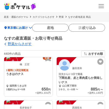
産直・通販のポケマル
カテゴリからさがす
野菜
なすの産地直送 商品
location_on
産地
絞り込み
東京都にお届け
なすの産直通販・お取り寄せ商品
野菜からさがす
440件の商品
おすすめ順
定期
注
文
受
付
停
止
注
文
受
付
停
止
中
中
楠 正宏
藤田晃和
1週間に1回定期配送
うきはのナス
注文から1~3日で発送
下関名産、皮と果肉柔らか美味し
いナス
福岡県うきは市
山口県下関市
650
885
1箱約1kg 8〜9本
1キロ、6～8本
〜
円
円
〜
+送料
1,331円
+送料
1,140円
注
文
受
付
停
止
注
文
受
付
停
止
中
中
長井智佐子
西堀哲夫