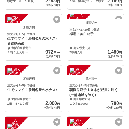
2,000
2,160
水なす（８～１０個）
１箱、糠漬け２玉・生水ナス４－６玉
円
円
+送料
778円
+送料
998円
注
文
受
付
停
止
注
文
受
付
停
止
中
中
仙頭明伸
加藤秀樹
注文から1~10日で発送
感動・美白茄子
注文から1~5日で発送
生でウマイ！泉州名産の水ナス♪
６個詰め箱
大阪府泉佐野市
高知県安芸市
972
1,480
１箱６玉入り
〜
5本袋入り
円
〜
円
+送料
965円
+送料
920円
注
文
受
付
停
止
注
文
受
付
停
止
中
中
加藤秀樹
菅原龍一
注文から1~5日で発送
注文から1~5日で発送
生でウマイ！泉州名産の水ナス♪
朝採り茄子１０本が翌日に届く
(一部地域を除く)
大阪府泉佐野市
岡山県総社市
2,000
700
1箱（８~１０個）
１０本(1000g)
円
円
+送料
778円
+送料
920円
注
文
受
付
停
止
注
文
受
付
停
止
中
中