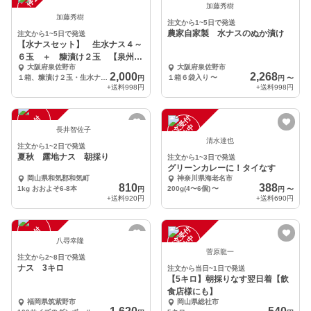
加藤秀樹
加藤秀樹
注文から1~5日で発送
農家自家製 水ナスのぬか漬け
注文から1~5日で発送
【水ナスセット】 生水ナス４～
６玉 ＋ 糠漬け２玉 【泉州名
大阪府泉佐野市
大阪府泉佐野市
産】
2,000
2,268
１箱、糠漬け２玉・生水ナス４－６玉
１箱６袋入り
〜
円
円
〜
+送料
998円
+送料
998円
注
文
受
付
停
止
注
文
受
付
停
止
中
中
長井智佐子
清水達也
注文から1~2日で発送
夏秋 露地ナス 朝採り
注文から1~3日で発送
グリーンカレーに！タイなす
岡山県和気郡和気町
神奈川県海老名市
810
388
1kg おおよそ6-8本
200g(4〜6個)
〜
円
円
〜
+送料
920円
+送料
690円
注
文
受
付
停
止
注
文
受
付
停
止
中
中
八尋幸隆
菅原龍一
注文から2~8日で発送
ナス 3キロ
注文から当日~1日で発送
【5キロ】朝採りなす翌日着【飲
食店様にも】
福岡県筑紫野市
岡山県総社市