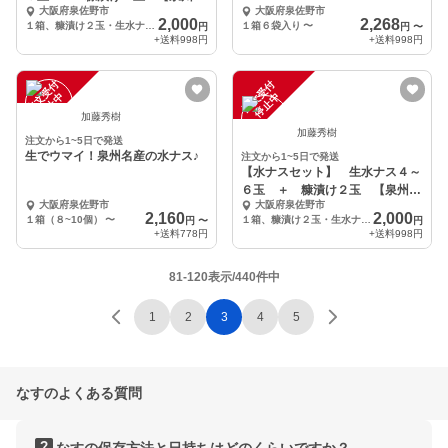
大阪府泉佐野市
大阪府泉佐野市
産】
2,000
2,268
１箱、糠漬け２玉・生水ナス４－６玉
１箱６袋入り
〜
円
円
〜
+送料
998円
+送料
998円
注
文
受
付
停
止
注
文
受
付
停
止
中
中
加藤秀樹
加藤秀樹
注文から1~5日で発送
生でウマイ！泉州名産の水ナス♪
注文から1~5日で発送
【水ナスセット】 生水ナス４～
６玉 ＋ 糠漬け２玉 【泉州名
大阪府泉佐野市
大阪府泉佐野市
産】
2,160
2,000
１箱（８~10個）
〜
１箱、糠漬け２玉・生水ナス４－６玉
円
〜
円
+送料
778円
+送料
998円
81-120表示/440件中
1
2
3
4
5
なすのよくある質問
なすの保存方法と日持ちはどのくらいですか？