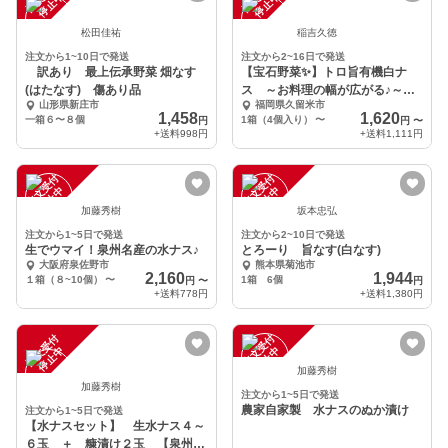
中
中
松田佳祐
稲吉久徳
注文から1~10日で発送
注文から2~16日で発送
訳あり 最上伝承野菜 畑なす
【宝石野菜✨】トロ旨有機白ナ
(はたなす) 傷あり品
ス ～お料理の幅が広がる♪～※
山形県新庄市
福岡県久留米市
農カード付
1,458
1,620
一箱６〜８個
1箱（4個入り）
〜
円
円
〜
+送料
998円
+送料
1,111円
注
文
受
付
停
止
注
文
受
付
停
止
中
中
加藤秀樹
坂本忠弘
注文から1~5日で発送
注文から2~10日で発送
生でウマイ！泉州名産の水ナス♪
とろーり 旨なす(白なす)
大阪府泉佐野市
熊本県菊池市
2,160
1,944
１箱（８~10個）
〜
1箱 6個
円
〜
円
+送料
778円
+送料
1,380円
注
文
受
付
停
止
注
文
受
付
停
止
中
中
加藤秀樹
加藤秀樹
注文から1~5日で発送
農家自家製 水ナスのぬか漬け
注文から1~5日で発送
【水ナスセット】 生水ナス４～
６玉 ＋ 糠漬け２玉 【泉州名