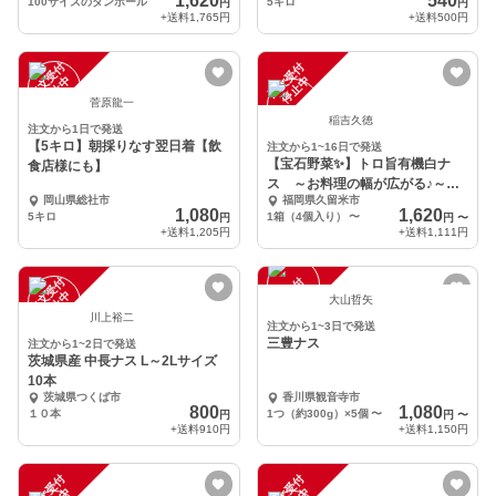
1,620
540
100サイズのダンボール
5キロ
円
円
+送料
1,765円
+送料
500円
注
文
受
付
停
止
注
文
受
付
停
止
中
中
菅原龍一
稲吉久徳
注文から1日で発送
【5キロ】朝採りなす翌日着【飲
注文から1~16日で発送
【宝石野菜✨】トロ旨有機白ナ
食店様にも】
ス ～お料理の幅が広がる♪～※
岡山県総社市
福岡県久留米市
農カード付
1,080
1,620
5キロ
1箱（4個入り）
〜
円
円
〜
+送料
1,205円
+送料
1,111円
注
文
受
付
停
止
注
文
受
付
停
止
中
中
大山哲矢
川上裕二
注文から1~3日で発送
三豊ナス
注文から1~2日で発送
茨城県産 中長ナス L～2Lサイズ
10本
茨城県つくば市
香川県観音寺市
800
1,080
１０本
1つ（約300g）×5個
〜
円
円
〜
+送料
910円
+送料
1,150円
注
文
受
付
停
止
注
文
受
付
停
止