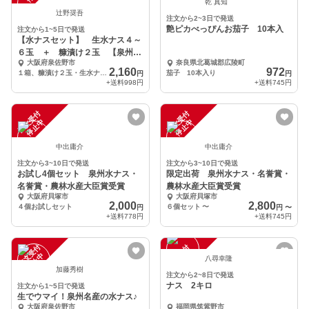
乾 真知
辻野奨吾
注文から2~3日で発送
艶ピカべっぴんお茄子 10本入
注文から1~5日で発送
【水ナスセット】 生水ナス４～
６玉 ＋ 糠漬け２玉 【泉州名
大阪府泉佐野市
奈良県北葛城郡広陵町
産】
2,160
972
１箱、糠漬け２玉・生水ナス４－６玉
茄子 10本入り
円
円
+送料
998円
+送料
745円
注
文
受
付
停
止
注
文
受
付
停
止
中
中
中出庸介
中出庸介
注文から3~10日で発送
注文から3~10日で発送
お試し4個セット 泉州水ナス・
限定出荷 泉州水ナス・名誉賞・
名誉賞・農林水産大臣賞受賞
農林水産大臣賞受賞
大阪府貝塚市
大阪府貝塚市
2,000
2,800
４個お試しセット
６個セット
〜
円
円
〜
+送料
778円
+送料
745円
注
文
受
付
停
止
注
文
受
付
停
止
中
中
八尋幸隆
加藤秀樹
注文から2~8日で発送
ナス 2キロ
注文から1~5日で発送
生でウマイ！泉州名産の水ナス♪
大阪府泉佐野市
福岡県筑紫野市