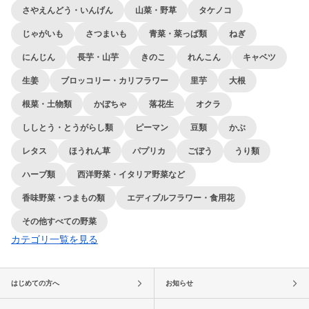
さやえんどう・いんげん
山菜・野草
タケノコ
じゃがいも
さつまいも
青菜・菜っぱ類
ねぎ
にんじん
長芋・山芋
きのこ
れんこん
キャベツ
生姜
ブロッコリー・カリフラワー
里芋
大根
根菜・土物類
かぼちゃ
落花生
オクラ
ししとう・とうがらし類
ピーマン
豆類
かぶ
レタス
ほうれん草
パプリカ
ごぼう
うり類
ハーブ類
西洋野菜・イタリア野菜など
香味野菜・つまもの類
エディブルフラワー・食用花
その他すべての野菜
カテゴリ一覧を見る
はじめての方へ
お知らせ