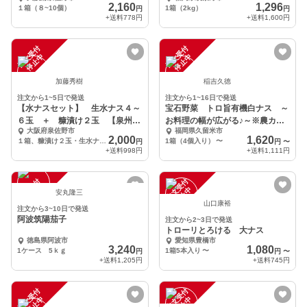
2,160
1,296
１箱（８~10個）
1箱（2kg）
円
円
+送料
778円
+送料
1,600円
注
文
受
付
停
止
注
文
受
付
停
止
中
中
加藤秀樹
稲吉久徳
注文から1~5日で発送
注文から1~16日で発送
【水ナスセット】 生水ナス４～
宝石野菜 トロ旨有機白ナス ～
６玉 ＋ 糠漬け２玉 【泉州名
お料理の幅が広がる♪～※農カー
大阪府泉佐野市
福岡県久留米市
産】
ド付
2,000
1,620
１箱、糠漬け２玉・生水ナス４－６玉
1箱（4個入り）
〜
円
円
〜
+送料
998円
+送料
1,111円
注
文
受
付
停
止
注
文
受
付
停
止
中
中
安丸隆三
山口康裕
注文から3~10日で発送
阿波筑陽茄子
注文から2~3日で発送
トローリとろける 大ナス
徳島県阿波市
愛知県豊橋市
3,240
1,080
1ケース 5ｋｇ
1箱5本入り
〜
円
円
〜
+送料
1,205円
+送料
745円
注
文
受
付
停
止
注
文
受
付
停
止
中
中