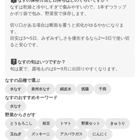
live_help
なすは乾燥と冷やしすぎで傷みやすいので、1本ずつラップ
かポリ袋で包み、野菜室で保存します。
切り口がある場合は断面を覆うと劣化がゆるやかになりま
す。
目安は3〜5日、みずみずしさを優先するなら2〜3日で使い切
ると安心です。
live_help
なすの旬はいつですか？
旬は夏で、露地ものは6〜9月に出回りやすくなります。
なすの品種で選ぶ
水なす
泉州水なす
絹皮水
筑陽
千両
なすのおすすめキーワード
水なす
野菜からさがす
とうもろこし
枝豆
トマト
野菜セット
きゅうり
玉ねぎ
ズッキーニ
アスパラガス
にんにく