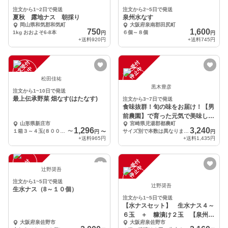
注文から1~2日で発送
注文から2~5日で発送
夏秋 露地ナス 朝採り
泉州水なす
岡山県和気郡和気町
大阪府泉南郡田尻町
750
1,600
1kg おおよそ6-8本
６個～８個
円
円
+送料
920円
+送料
745円
注
文
受
付
停
止
注
文
受
付
停
止
中
中
松田佳祐
黒木豊彦
注文から1~10日で発送
最上伝承野菜 畑なす(はたなす)
注文から3~7日で発送
食味抜群！旬の味をお届け！【男
前農園】で育った元気で美味しい
山形県新庄市
宮崎県児湯郡都農町
ナス！
1,296
3,240
１箱３～４玉(８００g前後)
〜
サイズ別で本数は異なりますが、一箱5㎏程度
円
〜
円
+送料
965円
+送料
1,435円
注
文
受
付
停
止
注
文
受
付
停
止
中
中
辻野奨吾
注文から1~5日で発送
辻野奨吾
生水ナス（8～１０個）
注文から1~5日で発送
【水ナスセット】 生水ナス４～
６玉 ＋ 糠漬け２玉 【泉州名
大阪府泉佐野市
大阪府泉佐野市
産】