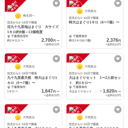
注
文
受
付
停
止
注
文
受
付
停
止
中
中
片岡真治
椎名潤一
注文から1~16日で発送
特大はまぐり1キロ（6〜7個）〜
注文から2~16日で発送
活九十九里地はまぐり 大サイズ
1キロ約9個～13個程度
千葉県匝瑳市
千葉県旭市
2,700
2,376
約1キロ入
〜
特大1キロ(6-7個)
円
〜
円
+送料
910円
+送料
910円
注
文
受
付
停
止
注
文
受
付
停
止
中
中
片岡真治
片岡真治
注文から1~16日で発送
注文から1~16日で発送
九十九里産天然 特大はまぐり1
大はまぐりセット 1〜2人前セッ
キロ（6〜7個）〜
ト 約1キロ〜
千葉県旭市
千葉県旭市
1,647
1,620
1キロ
〜
大はまぐりセット 1キロ（1〜2人前）
〜
円
〜
円
〜
+送料
910円
+送料
910円
注
文
受
付
停
止
注
文
受
付
停
止
中
中
片岡真治
片岡真治
注文から1~16日で発送
注文から1~16日で発送