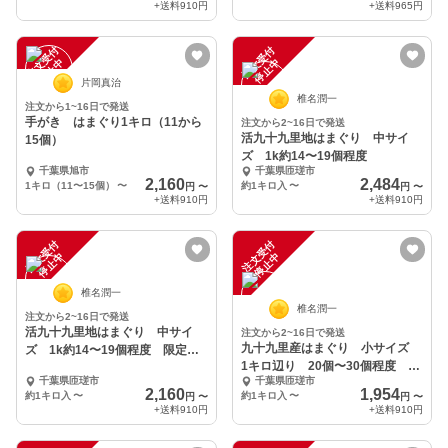
+送料
910円
+送料
965円
注
文
受
付
停
止
注
文
受
付
停
止
中
中
片岡真治
椎名潤一
注文から1~16日で発送
手がき はまぐり1キロ（11から
注文から2~16日で発送
活九十九里地はまぐり 中サイ
15個）
ズ 1k約14〜19個程度
千葉県旭市
千葉県匝瑳市
2,160
2,484
1キロ（11〜15個）
〜
約1キロ入
〜
円
〜
円
〜
+送料
910円
+送料
910円
注
文
受
付
停
止
注
文
受
付
停
止
中
中
椎名潤一
椎名潤一
注文から2~16日で発送
活九十九里地はまぐり 中サイ
注文から2~16日で発送
九十九里産はまぐり 小サイズ
ズ 1k約14〜19個程度 限定セ
1キロ辺り 20個〜30個程度 限
ール品
千葉県匝瑳市
千葉県匝瑳市
定セール品
2,160
1,954
約1キロ入
〜
約1キロ入
〜
円
〜
円
〜
+送料
910円
+送料
910円