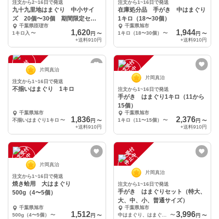
注文から2~16日で発送
注文から1~16日で発送
九十九里地はまぐり 中小サイ
在庫処分品 手がき 中はまぐり
ズ 20個〜30個 期間限定セー
1キロ（18〜30個）
千葉県匝瑳市
千葉県旭市
ル品
1,620
1,944
1キロ入
〜
1キロ（18〜30個）
〜
円
〜
円
〜
+送料
910円
+送料
910円
注
文
受
付
停
止
注
文
受
付
停
止
中
中
片岡真治
片岡真治
注文から1~16日で発送
不揃いはまぐり 1キロ
注文から1~16日で発送
手がき はまぐり1キロ（11から
15個）
千葉県旭市
千葉県旭市
1,836
2,376
不揃いはまぐり1キロ
〜
1キロ（11〜15個）
〜
円
〜
円
〜
+送料
910円
+送料
910円
注
文
受
付
停
止
注
文
受
付
停
止
中
中
片岡真治
片岡真治
注文から1~16日で発送
焼き蛤用 大はまぐり
注文から1~16日で発送
手がき はまぐりセット（特大、
500g（4〜5個）
大、中、小、普通サイズ）
千葉県旭市
千葉県旭市
1,512
3,996
500g（4〜5個）
〜
中はまぐり、はまぐり各1キロ
〜
円
〜
円
〜