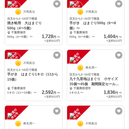
注
文
受
付
停
止
注
文
受
付
停
止
中
中
片岡真治
片岡真治
注文から1~16日で発送
注文から1~16日で発送
焼き蛤用 大はまぐり
手がき はまぐり500g（6〜8
500g（4〜5個）
個）〜
千葉県旭市
千葉県旭市
1,728
1,404
500g（4〜5個）
〜
500g（6〜8個）
〜
円
〜
円
〜
+送料
910円
+送料
910円
注
文
受
付
停
止
注
文
受
付
停
止
中
中
片岡真治
椎名潤一
注文から1~16日で発送
手がき はまぐり1キロ（11から
注文から2~16日で発送
九十九里地はまぐり 小サイズ
15個）
35個〜45個 期間限定セール
千葉県旭市
千葉県匝瑳市
品
2,592
1,836
1キロ（11〜15個）
〜
1キロ入
〜
円
〜
円
〜
+送料
910円
+送料
910円
注
文
受
付
停
止
注
文
受
付
停
止
中
中
椎名潤一
片岡真治