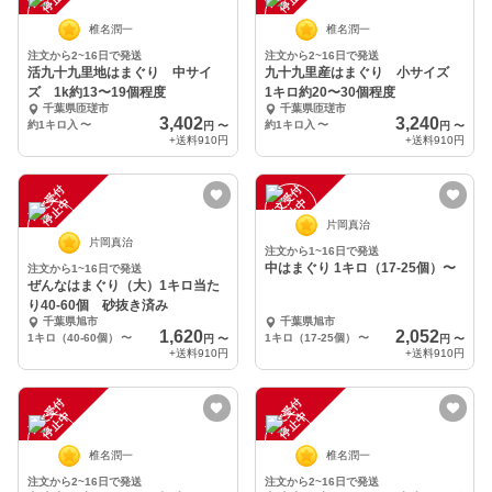
椎名潤一
椎名潤一
注文から2~16日で発送
注文から2~16日で発送
活九十九里地はまぐり 中サイ
九十九里産はまぐり 小サイズ
ズ 1k約13〜19個程度
1キロ約20〜30個程度
千葉県匝瑳市
千葉県匝瑳市
3,402
3,240
約1キロ入
〜
約1キロ入
〜
円
〜
円
〜
+送料
910円
+送料
910円
注
文
受
付
停
止
注
文
受
付
停
止
中
中
片岡真治
片岡真治
注文から1~16日で発送
中はまぐり 1キロ（17-25個）〜
注文から1~16日で発送
ぜんなはまぐり（大）1キロ当た
り40-60個 砂抜き済み
千葉県旭市
千葉県旭市
1,620
2,052
1キロ（40-60個）
〜
1キロ（17-25個）
〜
円
〜
円
〜
+送料
910円
+送料
910円
注
文
受
付
停
止
注
文
受
付
停
止
中
中
椎名潤一
椎名潤一
注文から2~16日で発送
注文から2~16日で発送