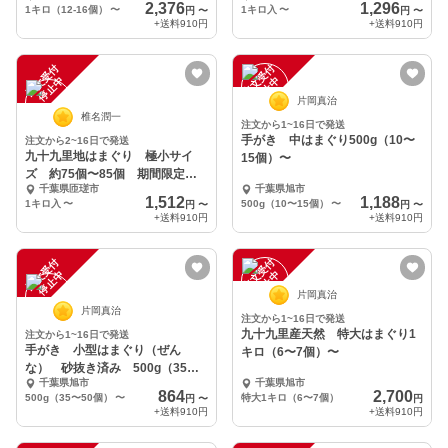
2,376
1,296
1キロ（12-16個）
〜
1キロ入
〜
円
〜
円
〜
+送料
910円
+送料
910円
注
文
受
付
停
止
注
文
受
付
停
止
中
中
片岡真治
椎名潤一
注文から1~16日で発送
手がき 中はまぐり500g（10〜
注文から2~16日で発送
九十九里地はまぐり 極小サイ
15個）〜
ズ 約75個〜85個 期間限定セ
千葉県匝瑳市
千葉県旭市
ール品
1,512
1,188
1キロ入
〜
500g（10〜15個）
〜
円
〜
円
〜
+送料
910円
+送料
910円
注
文
受
付
停
止
注
文
受
付
停
止
中
中
片岡真治
片岡真治
注文から1~16日で発送
九十九里産天然 特大はまぐり1
注文から1~16日で発送
手がき 小型はまぐり（ぜん
キロ（6〜7個）〜
な） 砂抜き済み 500g（35〜
千葉県旭市
千葉県旭市
50個）〜
864
2,700
500g（35〜50個）
〜
特大1キロ（6〜7個）
円
〜
円
+送料
910円
+送料
910円