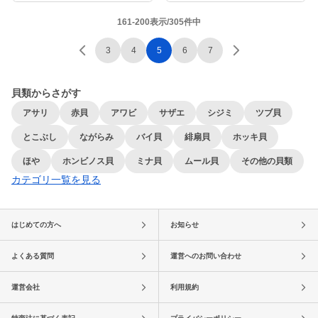
161-200表示/305件中
3
4
5
6
7
貝類からさがす
アサリ
赤貝
アワビ
サザエ
シジミ
ツブ貝
とこぶし
ながらみ
バイ貝
緋扇貝
ホッキ貝
ほや
ホンビノス貝
ミナ貝
ムール貝
その他の貝類
カテゴリ一覧を見る
はじめての方へ
お知らせ
よくある質問
運営へのお問い合わせ
運営会社
利用規約