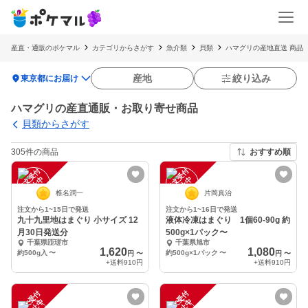
産直・通販のポケマル
カテゴリからさがす
魚介類
貝類
ハマグリの産地直送 商品
location_on
産地
絞り込み
東京都にお届け
ハマグリの産直通販・お取り寄せ商品
貝類からさがす
305件の商品
おすすめ順
注
文
受
付
停
止
注
文
受
付
停
止
中
中
椎名潤一
片岡真治
注文から1~15日で発送
注文から1~16日で発送
九十九里地はまぐり 小サイズ 12
液体冷凍はまぐり 1個60-90g 約
月30日発送分
500g×1パック〜
千葉県匝瑳市
千葉県旭市
1,620
1,080
約500g入
〜
約500g×1パック
〜
円
〜
円
〜
+送料
910円
+送料
910円
注
文
受
付
停
止
注
文
受
付
停
止
中
中