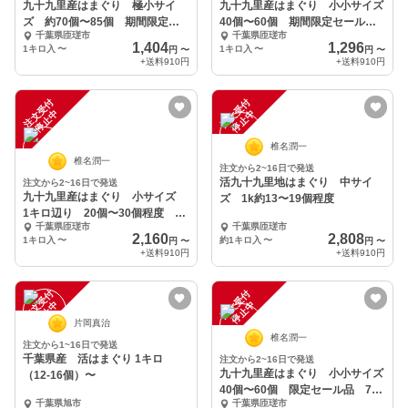
九十九里産はまぐり 極小サイ
九十九里産はまぐり 小小サイズ
ズ 約70個〜85個 期間限定セ
40個〜60個 期間限定セール
千葉県匝瑳市
千葉県匝瑳市
ール品
品
1,404
1,296
1キロ入
〜
1キロ入
〜
円
〜
円
〜
+送料
910円
+送料
910円
注
文
受
付
停
止
注
文
受
付
停
止
中
中
椎名潤一
椎名潤一
注文から2~16日で発送
活九十九里地はまぐり 中サイ
注文から2~16日で発送
九十九里産はまぐり 小サイズ
ズ 1k約13〜19個程度
1キロ辺り 20個〜30個程度 期
千葉県匝瑳市
千葉県匝瑳市
間限定セール品
2,160
2,808
1キロ入
〜
約1キロ入
〜
円
〜
円
〜
+送料
910円
+送料
910円
注
文
受
付
停
止
注
文
受
付
停
止
中
中
片岡真治
椎名潤一
注文から1~16日で発送
千葉県産 活はまぐり 1キロ
注文から2~16日で発送
九十九里産はまぐり 小小サイズ
（12-16個）〜
40個〜60個 限定セール品 7月
千葉県旭市
千葉県匝瑳市
27日まで