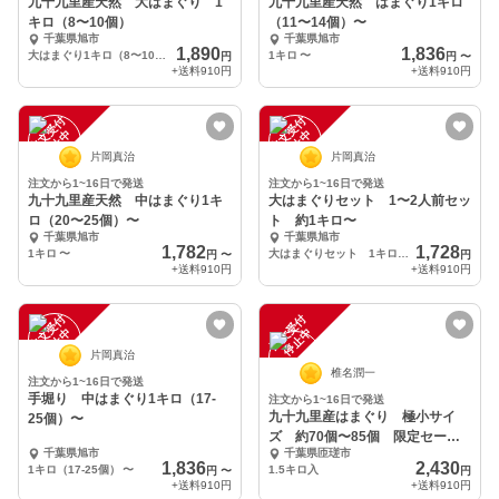
九十九里産天然 大はまぐり 1
九十九里産天然 はまぐり1キロ
キロ（8〜10個）
（11〜14個）〜
千葉県旭市
千葉県旭市
1,890
1,836
大はまぐり1キロ（8〜10個）
1キロ
〜
円
円
〜
+送料
910円
+送料
910円
注
文
受
付
停
止
注
文
受
付
停
止
中
中
片岡真治
片岡真治
注文から1~16日で発送
注文から1~16日で発送
九十九里産天然 中はまぐり1キ
大はまぐりセット 1〜2人前セッ
ロ（20〜25個）〜
ト 約1キロ〜
千葉県旭市
千葉県旭市
1,782
1,728
1キロ
〜
大はまぐりセット 1キロ（1〜2人前）
円
〜
円
+送料
910円
+送料
910円
注
文
受
付
停
止
注
文
受
付
停
止
中
中
片岡真治
椎名潤一
注文から1~16日で発送
手堀り 中はまぐり1キロ（17-
注文から1~16日で発送
九十九里産はまぐり 極小サイ
25個）〜
ズ 約70個〜85個 限定セール
千葉県旭市
千葉県匝瑳市
品
1,836
2,430
1キロ（17-25個）
〜
1.5キロ入
円
〜
円
+送料
910円
+送料
910円