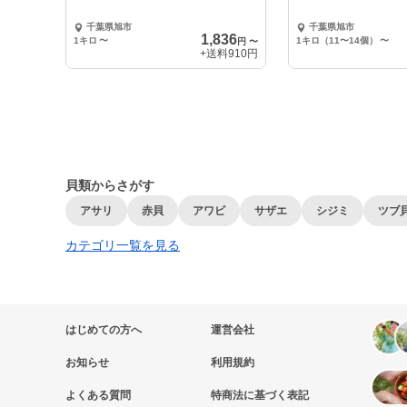
千葉県旭市
千葉県旭市
1,836
1キロ
〜
1キロ（11〜14個）
〜
円
〜
+送料
910円
貝類からさがす
アサリ
赤貝
アワビ
サザエ
シジミ
ツブ
カテゴリ一覧を見る
はじめての方へ
運営会社
お知らせ
利用規約
よくある質問
特商法に基づく表記