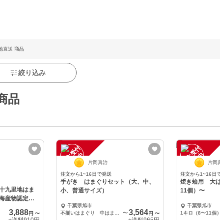
地直送 商品
絞り込み
商品
注
文
受
付
停
止
注
文
受
付
停
止
中
中
片岡真治
片岡
注文から1~16日で発送
注文から1~16日
手がき はまぐりセット（大、中、
焼き蛤用 大は
十九里地はま
小、普通サイズ）
11個）〜
海産物認定品
千葉県旭市
千葉県旭市
3,888
3,564
不揃いはまぐり 中はまぐり 各1キロ
〜
1キロ（8〜11個
円
〜
円
〜