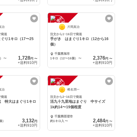
+送料
910円
+送料
910円
注
文
受
付
停
止
中
真治
片岡真治
で発送
注文から1~16日で発送
ぐり1キロ（17〜25
手がき はまぐり1キロ（12から16
個）
千葉県旭市
1,728
2,376
個）
〜
1キロ（12〜16個）
〜
円
〜
円
〜
+送料
910円
+送料
910円
注
文
受
付
停
止
中
真治
椎名潤一
で発送
注文から2~16日で発送
然 特大はまぐり1キロ
活九十九里地はまぐり 中サイズ
1k約14〜19個程度
千葉県匝瑳市
3,132
2,484
個）
約1キロ入
〜
円
円
〜
+送料
910円
+送料
910円