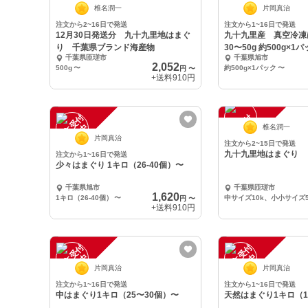
椎名潤一
片岡真治
注文から2~16日で発送
注文から1~16日で発送
12月30日発送分 九十九里地はまぐ
九十九里産 真空冷凍
り 千葉県ブランド海産物
30〜50g 約500g
千葉県匝瑳市
千葉県旭市
2,052
500g
〜
約500g×1パック
〜
円
〜
+送料
910円
注
文
受
付
停
止
注
文
受
付
停
止
中
中
椎名潤一
片岡真治
注文から2~15日で発送
九十九里地はまぐり
注文から1~16日で発送
少々はまぐり 1キロ（26-40個）〜
千葉県旭市
千葉県匝瑳市
1,620
1キロ（26-40個）
〜
中サイズ10k、小小サイズ5
円
〜
+送料
910円
注
文
受
付
停
止
注
文
受
付
停
止
中
中
片岡真治
片岡真治
注文から1~16日で発送
注文から1~16日で発送
中はまぐり1キロ（25〜30個）〜
天然はまぐり1キロ（1