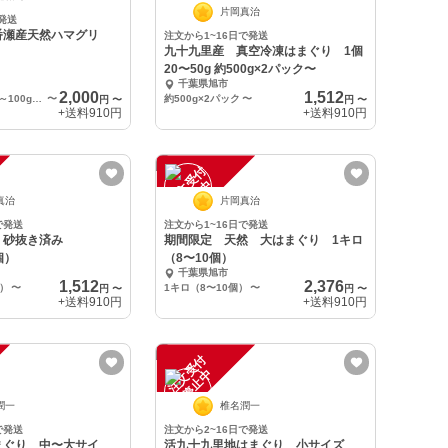
片岡真治
発送
番瀬産天然ハマグリ
注文から1~16日で発送
九十九里産 真空冷凍はまぐり 1個
20〜50g 約500g×2パック〜
千葉県旭市
2,000
1,512
10個入り(1個50g～100g程度)
〜
約500g×2パック
〜
円
〜
円
〜
+送料
910円
+送料
910円
注
文
受
付
停
止
中
真治
片岡真治
で発送
注文から1~16日で発送
 砂抜き済み
期間限定 天然 大はまぐり 1キロ
個）
（8〜10個）
千葉県旭市
1,512
2,376
個）
〜
1キロ（8〜10個）
〜
円
〜
円
〜
+送料
910円
+送料
910円
注
文
受
付
停
止
中
潤一
椎名潤一
で発送
注文から2~16日で発送
まぐり 中〜大サイ
活九十九里地はまぐり 小サイズ