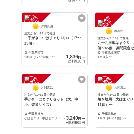
+送料
910円
注
文
受
付
停
止
注
文
受
付
停
止
中
中
片岡真治
椎名潤一
注文から1~16日で発送
手がき 中はまぐり1キロ（17〜
注文から2~16日で発送
九十九里地はまぐり 
25個）
個〜45個 期間限定
千葉県旭市
千葉県匝瑳市
1,836
1キロ（17〜25個）
〜
1キロ入
〜
円
〜
+送料
910円
注
文
受
付
停
止
注
文
受
付
停
止
中
中
片岡真治
片岡真治
注文から1~16日で発送
注文から1~16日で発送
手がき はまぐりセット（大、中、
焼き蛤用 大はまぐり
小、普通サイズ）
11個）〜
千葉県旭市
千葉県旭市
3,240
小はまぐり、中はまぐり各1キロ
〜
1キロ（8〜11個）
〜
円
〜
+送料
965円