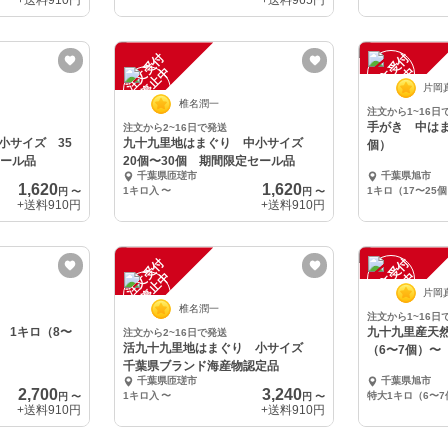
+送料
910円
+送料
965円
注
文
受
付
停
止
注
文
受
付
停
止
中
中
片岡
椎名潤一
注文から1~16日
手がき 中はま
注文から2~16日で発送
小サイズ 35
九十九里地はまぐり 中小サイズ
個）
セール品
20個〜30個 期間限定セール品
千葉県匝瑳市
千葉県旭市
1,620
1,620
1キロ入
〜
1キロ（17〜25
円
〜
円
〜
+送料
910円
+送料
910円
注
文
受
付
停
止
注
文
受
付
停
止
中
中
片岡
椎名潤一
注文から1~16日
 1キロ（8〜
九十九里産天
注文から2~16日で発送
活九十九里地はまぐり 小サイズ
（6〜7個）〜
千葉県ブランド海産物認定品
千葉県匝瑳市
千葉県旭市
2,700
3,240
1キロ入
〜
特大1キロ（6〜7
円
〜
円
〜
+送料
910円
+送料
910円