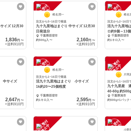
注
文
受
付
停
止
注
文
受
付
停
止
中
中
椎名潤一
椎名
注文から5~16日で発送
注文から2~16日
イズ 12月30
九十九里地はまぐり 中サイズ 12月30
活九十九里地は
日発送分
ロ約9個～13
千葉県匝瑳市
千葉県匝瑳市
1,836
2,160
約500g入
〜
約1キロ入
〜
円
〜
円
〜
+送料
910円
+送料
910円
注
文
受
付
停
止
注
文
受
付
停
止
中
中
椎名潤一
片岡
注文から1~16日で発送
り 中サイズ
活九十九里地はまぐり 小サイズ
注文から1~16日
九十九里産 
1k約20〜25個程度
40-60g
千葉県匝瑳市
千葉県旭市
2,647
2,595
約1キロ入
〜
約500g×1パック
円
〜
円
〜
+送料
910円
+送料
910円
注
文
受
付
停
止
注
文
受
付
停
止
中
中
小野