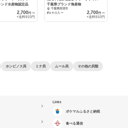
ランド水産物認定品
千葉県ブランド海産物
千葉県匝瑳市
2,700
2,700
約1キロ入
〜
円
〜
円
〜
+送料
910円
+送料
910円
ホンビノス貝
ミナ貝
ムール貝
その他の貝類
Links
ポケマルふるさと納税
食べる通信