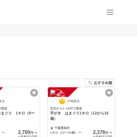
おすすめ順
注
文
受
付
停
止
中
真治
片岡真治
で発送
注文から1~16日で発送
まぐり 1キロ（8〜
手がき はまぐり1キロ（12から16
個）
千葉県旭市
2,700
2,376
）
〜
1キロ（12〜16個）
〜
円
〜
円
〜