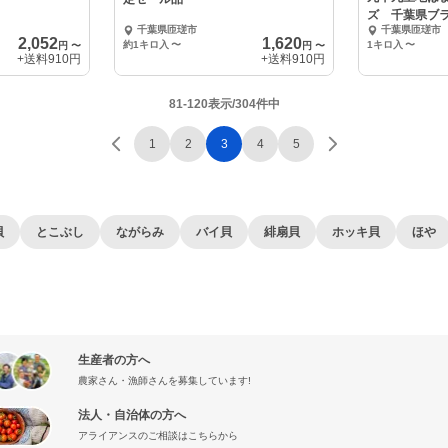
ズ 千葉県ブ
千葉県匝瑳市
千葉県匝瑳市
2,052
1,620
約1キロ入
〜
1キロ入
〜
円
〜
円
〜
+送料
910円
+送料
910円
81-120表示/304件中
1
2
3
4
5
貝
とこぶし
ながらみ
バイ貝
緋扇貝
ホッキ貝
ほや
生産者の方へ
農家さん・漁師さんを募集しています!
法人・自治体の方へ
アライアンスのご相談はこちらから