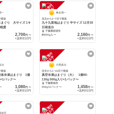
注
文
受
付
停
止
中
潤一
椎名潤一
で発送
注文から2~7日で発送
まぐり 大サイズ 1キ
九十九里地はまぐり 中サイズ 12月30
個程度
日発送分
千葉県匝瑳市
2,700
2,160
約500g入
〜
円
〜
円
〜
+送料
910円
+送料
910円
注
文
受
付
停
止
中
真治
片岡真治
で発送
注文から1~16日で発送
液体冷凍はまぐり 1個
真空冷凍はまぐり（大） 1個90-
 約500g×1パック〜
130g 500g入り×1パック〜
千葉県旭市
1,080
1,458
〜
500g×2パック
〜
円
〜
円
〜
+送料
910円
+送料
910円
注
文
受
付
停
止
中
尾祐司