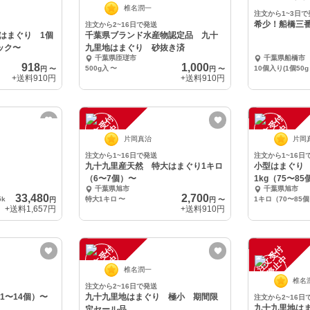
椎名潤一
注文から1~3日で
希少！船橋三
注文から2~16日で発送
はまぐり 1個
千葉県ブランド水産物認定品 九十
×1パック〜
九里地はまぐり 砂抜き済
千葉県匝瑳市
千葉県船橋市
918
1,000
500g入
〜
円
〜
円
〜
+送料
910円
+送料
910円
注
文
受
付
停
止
注
文
受
付
停
止
中
中
片岡真治
片岡
注文から1~16日で発送
注文から1~16日
九十九里産天然 特大はまぐり1キロ
小型はまぐり
（6〜7個）〜
1kg（75〜85
千葉県旭市
千葉県旭市
33,480
2,700
k
特大1キロ
〜
1キロ（70〜85
円
円
〜
+送料
1,657円
+送料
910円
注
文
受
付
停
止
注
文
受
付
停
止
中
中
椎名潤一
椎名
注文から2~16日で発送
1〜14個）〜
九十九里地はまぐり 極小 期間限
注文から2~16日
九十九里地は
定セール品