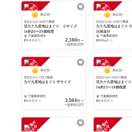
注
文
受
付
停
止
注
文
受
付
停
止
中
中
椎名潤一
椎名潤一
注文から2~16日で発送
注文から10~16日で発送
活九十九里地はまぐり 小サイズ
九十九里地はまぐり 小サ
1k約20〜25個程度
日発送分
千葉県匝瑳市
千葉県匝瑳市
2,160
約1キロ入
〜
約500g入
〜
円
〜
+送料
910円
注
文
受
付
停
止
注
文
受
付
停
止
中
中
椎名潤一
椎名潤一
注文から1~7日で発送
注文から2~16日で発送
九十九里地はまぐり 中サイズ
活九十九里地はまぐ
1k約13〜19個程度
千葉県匝瑳市
千葉県匝瑳市
3,564
約1キロ入
〜
約1キロ入
〜
円
〜
+送料
910円
注
文
受
付
停
止
注
文
受
付
停
止
中
中