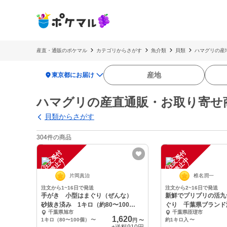
産直・通販のポケマル
カテゴリからさがす
魚介類
貝類
ハマグリの産
location_on
産地
東京都にお届け
ハマグリの産直通販・お取り寄せ
貝類からさがす
304件の商品
注
文
受
付
停
止
注
文
受
付
停
止
中
中
片岡真治
椎名潤一
注文から1~16日で発送
注文から2~16日で発送
手がき 小型はまぐり（ぜんな）
新鮮でプリプリの活九
砂抜き済み 1キロ（約80〜100
ぐり 千葉県ブランド
千葉県旭市
千葉県匝瑳市
個）〜
約8個〜14個
1,620
1キロ（80〜100個）
〜
約1キロ入
〜
円
〜