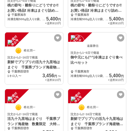
注文から1~5日で発送
注文から1~5日で発送
桃の節句・雛祭りにどうですか‼️
桃の節句・雛祭りにどうですか‼️
お買い得品❗️ 冷凍はまぐり詰め合
お買い得品❗️ 冷凍はまぐり詰め合
千葉県旭市
千葉県旭市
わせセット
わせセット
5,400
5,400
冷凍生蛤500g位入り2袋、酒蒸し蛤2袋、酒蒸し蛤(開き)1袋、合計5袋入りとなります。
冷凍生蛤500g位入り2袋、酒蒸し蛤2袋、酒蒸し蛤(開き)1袋、合計5袋入りとなります。
円
円
+送料
910円
+送料
910円
注
文
受
付
停
止
注
文
受
付
停
止
中
中
遠藤勝信
椎名潤一
注文から1~5日で発送
御中元にも(^^)冷凍はまぐり食べ
注文から2~16日で発送
新鮮でプリプリの活九十九里地は
比べセット
まぐり 千葉県ブランド海産物認
千葉県匝瑳市
千葉県旭市
定品
3,456
5,400
1キロ入
〜
冷凍生蛤500g位入り2袋、酒蒸し蛤2袋、酒蒸し蛤(開き)1袋、合計5袋入りとなります。
円
〜
円
+送料
910円
+送料
910円
注
文
受
付
停
止
注
文
受
付
停
止
中
中
椎名潤一
椎名潤一
注文から2~16日で発送
注文から2~16日で発送
活九十九里地はまぐり 千葉県ブ
新鮮でプリプリの活九十九里地は
ランド海産物 数量限定 大特価
まぐり 千葉県ブランド海産物認
千葉県匝瑳市
千葉県匝瑳市
品
定品