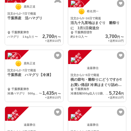
注
文
受
付
停
止
注
文
受
付
停
止
中
中
鹿島正道
椎名潤一
注文から2~7日で発送
千葉県産 活ハマグリ
注文から5~16日で発送
活九十九里地はまぐり 雛祭り
に 3月1日発送分
千葉県富津市
千葉県匝瑳市
2,700
3,700
ハマグリ １kg入り
〜
約1キロ入
〜
円
〜
円
〜
+送料
910円
+送料
910円
注
文
受
付
停
止
注
文
受
付
停
止
中
中
鹿島正道
遠藤勝信
注文から2~7日で発送
千葉県産 ハマグリ【冷凍】
注文から1~5日で発送
桃の節句・雛祭りにどうですか‼️
お買い得品❗️ 冷凍はまぐり詰め合
千葉県富津市
千葉県旭市
わせセット
1,435
5,724
冷凍ハマグリ 500g×１袋
〜
冷凍生蛤500g位入り2袋、酒蒸し蛤2袋、酒蒸し蛤(開き)1袋、合計5袋入りとなります。
円
〜
円
+送料
910円
+送料
910円
注
文
受
付
停
止
注
文
受
付
停
止
中
中
遠藤勝信
遠藤勝信