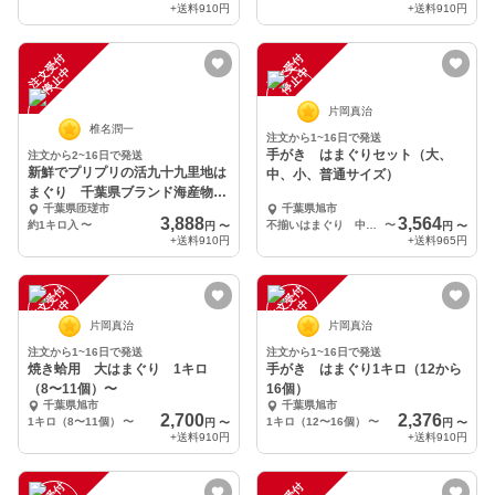
+送料
910円
+送料
910円
注
文
受
付
停
止
注
文
受
付
停
止
中
中
片岡真治
椎名潤一
注文から1~16日で発送
手がき はまぐりセット（大、
注文から2~16日で発送
新鮮でプリプリの活九十九里地は
中、小、普通サイズ）
まぐり 千葉県ブランド海産物認
千葉県匝瑳市
千葉県旭市
定品 約8個〜14個
3,888
3,564
約1キロ入
〜
不揃いはまぐり 中はまぐり 各1キロ
〜
円
〜
円
〜
+送料
910円
+送料
965円
注
文
受
付
停
止
注
文
受
付
停
止
中
中
片岡真治
片岡真治
注文から1~16日で発送
注文から1~16日で発送
焼き蛤用 大はまぐり 1キロ
手がき はまぐり1キロ（12から
（8〜11個）〜
16個）
千葉県旭市
千葉県旭市
2,700
2,376
1キロ（8〜11個）
〜
1キロ（12〜16個）
〜
円
〜
円
〜
+送料
910円
+送料
910円