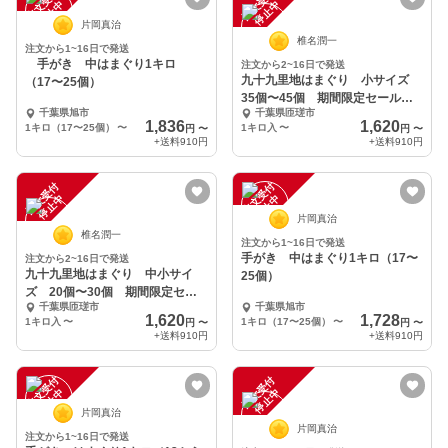
注
文
受
付
停
止
注
文
受
付
停
止
中
中
片岡真治
椎名潤一
注文から1~16日で発送
手がき 中はまぐり1キロ
注文から2~16日で発送
九十九里地はまぐり 小サイズ
（17〜25個）
35個〜45個 期間限定セール
千葉県旭市
千葉県匝瑳市
品
1,836
1,620
1キロ（17〜25個）
〜
1キロ入
〜
円
〜
円
〜
+送料
910円
+送料
910円
注
文
受
付
停
止
注
文
受
付
停
止
中
中
片岡真治
椎名潤一
注文から1~16日で発送
手がき 中はまぐり1キロ（17〜
注文から2~16日で発送
九十九里地はまぐり 中小サイ
25個）
ズ 20個〜30個 期間限定セー
千葉県匝瑳市
千葉県旭市
ル品
1,620
1,728
1キロ入
〜
1キロ（17〜25個）
〜
円
〜
円
〜
+送料
910円
+送料
910円
注
文
受
付
停
止
注
文
受
付
停
止
中
中
片岡真治
片岡真治
注文から1~16日で発送