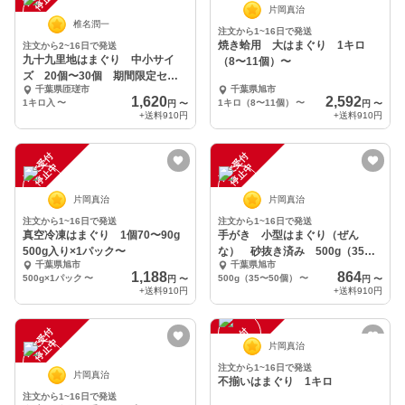
片岡真治
椎名潤一
注文から1~16日で発送
焼き蛤用 大はまぐり 1キロ
注文から2~16日で発送
九十九里地はまぐり 中小サイ
（8〜11個）〜
ズ 20個〜30個 期間限定セー
千葉県匝瑳市
千葉県旭市
ル品
1,620
2,592
1キロ入
〜
1キロ（8〜11個）
〜
円
〜
円
〜
+送料
910円
+送料
910円
注
文
受
付
停
止
注
文
受
付
停
止
中
中
片岡真治
片岡真治
注文から1~16日で発送
注文から1~16日で発送
真空冷凍はまぐり 1個70〜90g
手がき 小型はまぐり（ぜん
500g入り×1パック〜
な） 砂抜き済み 500g（35〜
千葉県旭市
千葉県旭市
50個）〜
1,188
864
500g×1パック
〜
500g（35〜50個）
〜
円
〜
円
〜
+送料
910円
+送料
910円
注
文
受
付
停
止
注
文
受
付
停
止
中
中
片岡真治
注文から1~16日で発送
片岡真治
不揃いはまぐり 1キロ
注文から1~16日で発送