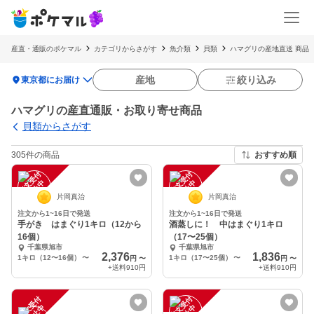
産直・通販のポケマル
カテゴリからさがす
魚介類
貝類
ハマグリの産地直送 商品
location_on
産地
絞り込み
東京都にお届け
ハマグリの産直通販・お取り寄せ商品
貝類からさがす
305件の商品
おすすめ順
注
文
受
付
停
止
注
文
受
付
停
止
中
中
片岡真治
片岡真治
注文から1~16日で発送
注文から1~16日で発送
手がき はまぐり1キロ（12から
酒蒸しに！ 中はまぐり1キロ
16個）
（17〜25個）
千葉県旭市
千葉県旭市
2,376
1,836
1キロ（12〜16個）
〜
1キロ（17〜25個）
〜
円
〜
円
〜
+送料
910円
+送料
910円
注
文
受
付
停
止
注
文
受
付
停
止
中
中