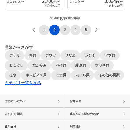
2,700
3,024
約1キロ入
〜
1キロ入
〜
円
〜
円
〜
+送料
910円
+送料
910円
41-80表示/305件中
1
2
3
4
5
貝類からさがす
アサリ
赤貝
アワビ
サザエ
シジミ
ツブ貝
とこぶし
ながらみ
バイ貝
緋扇貝
ホッキ貝
ほや
ホンビノス貝
ミナ貝
ムール貝
その他の貝類
カテゴリ一覧を見る
はじめての方へ
お知らせ
よくある質問
運営へのお問い合わせ
運営会社
利用規約