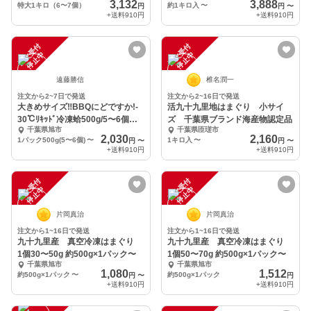
3,132
3,888
特大1キロ（6〜7個）
約1キロ入
〜
円
円
〜
+送料
910円
+送料
910円
注
文
受
付
停
止
注
文
受
付
停
止
中
中
遠藤勝信
椎名潤一
注文から2~7日で発送
注文から2~16日で発送
大きめサイズ‼️BBQにどですか!‐
活九十九里地はまぐり 小サイ
30℃ﾘｷｯﾄﾞ冷凍蛤500g/5〜6個入
ズ 千葉県ブランド海産物認定品
千葉県旭市
千葉県匝瑳市
り
2,030
2,160
1パック500g(5〜6個)
〜
1キロ入
〜
円
〜
円
〜
+送料
910円
+送料
910円
注
文
受
付
停
止
注
文
受
付
停
止
中
中
片岡真治
片岡真治
注文から1~16日で発送
注文から1~16日で発送
九十九里産 真空冷凍はまぐり
九十九里産 真空冷凍はまぐり
1個30〜50g 約500g×1パック〜
1個50〜70g 約500g×1パック〜
千葉県旭市
千葉県旭市
1,080
1,512
約500g×1パック
〜
約500g×1パック
円
〜
円
+送料
910円
+送料
910円