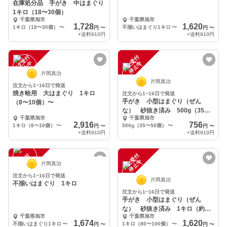
在庫処分品 手がき 中はまぐり
1キロ（18〜30個）
千葉県旭市
千葉県旭市
1,728
1,620
1キロ（18〜30個）
〜
不揃いはまぐり1キロ
〜
円
〜
円
〜
+送料
910円
+送料
910円
注
文
受
付
停
止
注
文
受
付
停
止
中
中
片岡真治
片岡真治
注文から1~16日で発送
焼き蛤用 大はまぐり 1キロ
注文から1~16日で発送
手がき 小型はまぐり（ぜん
（8〜10個）〜
な） 砂抜き済み 500g（35〜
千葉県旭市
千葉県旭市
50個）〜
2,916
756
1キロ（8〜10個）
〜
500g（35〜50個）
〜
円
〜
円
〜
+送料
910円
+送料
910円
注
文
受
付
停
止
注
文
受
付
停
止
中
中
片岡真治
注文から1~16日で発送
片岡真治
不揃いはまぐり 1キロ
注文から1~16日で発送
手がき 小型はまぐり（ぜん
な） 砂抜き済み 1キロ（約
千葉県旭市
千葉県旭市
80〜100個）〜
1,674
1,620
不揃いはまぐり1キロ
〜
1キロ（80〜100個）
〜
円
〜
円
〜