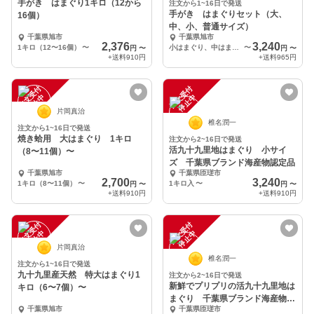
手がき はまぐり1キロ（12から
注文から1~16日で発送
手がき はまぐりセット（大、
16個）
中、小、普通サイズ）
千葉県旭市
千葉県旭市
2,376
3,240
1キロ（12〜16個）
〜
小はまぐり、中はまぐり各1キロ
〜
円
〜
円
〜
+送料
910円
+送料
965円
注
文
受
付
停
止
注
文
受
付
停
止
中
中
片岡真治
椎名潤一
注文から1~16日で発送
焼き蛤用 大はまぐり 1キロ
注文から2~16日で発送
活九十九里地はまぐり 小サイ
（8〜11個）〜
ズ 千葉県ブランド海産物認定品
千葉県旭市
千葉県匝瑳市
2,700
3,240
1キロ（8〜11個）
〜
1キロ入
〜
円
〜
円
〜
+送料
910円
+送料
910円
注
文
受
付
停
止
注
文
受
付
停
止
中
中
片岡真治
椎名潤一
注文から1~16日で発送
九十九里産天然 特大はまぐり1
注文から2~16日で発送
新鮮でプリプリの活九十九里地は
キロ（6〜7個）〜
まぐり 千葉県ブランド海産物認
千葉県旭市
千葉県匝瑳市
定品