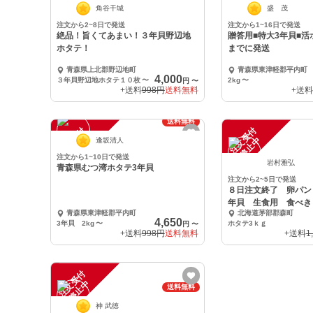
中
中
角谷干城
盛 茂
注文から2~8日で発送
注文から1~16日で発送
絶品！旨くてあまい！３年貝野辺地
贈答用■特大3年貝■活
ホタテ！
までに発送
青森県上北郡野辺地町
青森県東津軽郡平内町
4,000
３年貝野辺地ホタテ１０枚
〜
2kg
〜
円
〜
+送料
998円
送料無料
+送料
送料無料
注
文
受
付
停
止
注
文
受
付
停
止
中
中
逢坂清人
注文から1~10日で発送
岩村雅弘
青森県むつ湾ホタテ3年貝
注文から2~5日で発送
８日注文終了 卵パン
年貝 生食用 食べき
青森県東津軽郡平内町
北海道茅部郡森町
4,650
3年貝 2kg
〜
ホタテ3ｋｇ
円
〜
+送料
998円
送料無料
+送料
1
注
文
受
付
停
止
中
送料無料
神 武徳