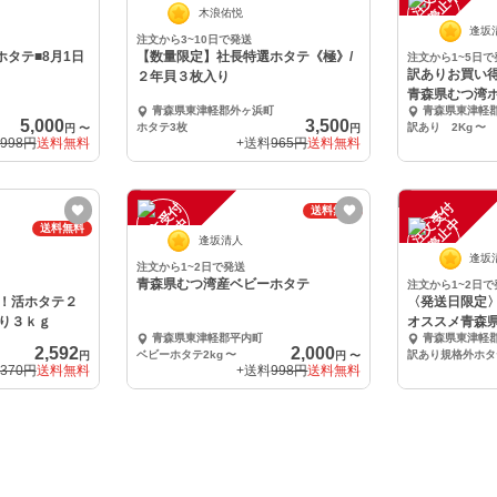
中
中
木浪佑悦
逢坂
注文から3~10日で発送
ホタテ■8月1日
【数量限定】社長特選ホタテ《極》/
注文から1~5日で
訳ありお買い得
２年貝３枚入り
青森県むつ湾ホ
青森県東津軽郡外ヶ浜町
青森県東津軽
5,000
3,500
ホタテ3枚
訳あり 2Kg
〜
円
〜
円
998円
送料無料
+送料
965円
送料無料
注
文
受
付
停
止
注
文
受
付
停
止
送料無料
中
中
送料無料
逢坂清人
逢坂
注文から1~2日で発送
青森県むつ湾産ベビーホタテ
注文から1~2日で
！活ホタテ２
〈発送日限定〉
り３ｋｇ
オススメ青森県
青森県東津軽郡平内町
青森県東津軽
年貝
2,592
2,000
ベビーホタテ2kg
〜
訳あり規格外ホタ
円
円
〜
,370円
送料無料
+送料
998円
送料無料