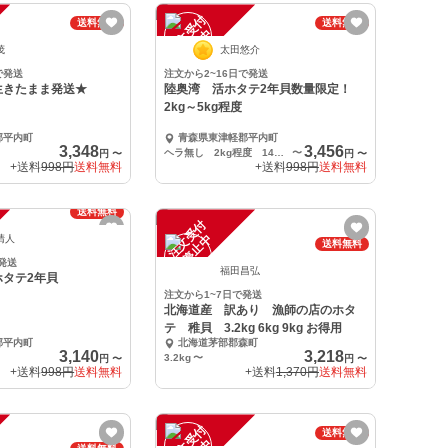
注
文
受
付
停
止
送料無料
送料無料
中
茂
太田悠介
で発送
注文から2~16日で発送
生きたまま発送★
陸奥湾 活ホタテ2年貝数量限定！
2kg～5kg程度
郡平内町
青森県東津軽郡平内町
3,348
3,456
ヘラ無し 2kg程度 14枚～
〜
円
〜
円
〜
+送料
998円
送料無料
+送料
998円
送料無料
送料無料
注
文
受
付
停
止
中
清人
送料無料
発送
福田昌弘
ホタテ2年貝
注文から1~7日で発送
北海道産 訳あり 漁師の店のホタ
テ 稚貝 3.2kg 6kg 9kg お得用
郡平内町
北海道茅部郡森町
3,140
3,218
3.2kg
〜
円
〜
円
〜
+送料
998円
送料無料
+送料
1,370円
送料無料
注
文
受
付
停
止
送料無料