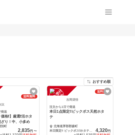
おすすめ順
注
文
受
付
停
止
送料無料
中
送料無料
吉岡奨悟
創太
注文から1日で発送
本日1点限定‼️ビックボス天然ホタ
で発送
格❗️】厳選❗️活ホタ
テ
混ざり！中、小多め
湧別町
北海道茅部郡森町
2,835
4,320
本日限定‼️ ビックボス❗️ホタテ 2.2k 7枚
円
〜
円