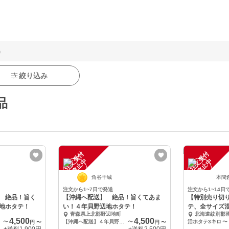
品
絞り込み
品
注
文
受
付
停
止
注
文
受
付
停
止
中
中
角谷干城
本間
注文から1~7日で発送
注文から1~14日
 絶品！旨く
【沖縄へ配送】 絶品！旨くてあま
【特別売り切り価
地ホタテ！
い！４年貝野辺地ホタテ！
テ、全サイズ
青森県上北郡野辺地町
北海道紋別郡
4,500
4,500
〜
【沖縄へ配送】４年貝野辺地ホタテ１０枚 ヤマト運輸クール宅急便
〜
活ホタテ3キロ
〜
円
〜
円
〜