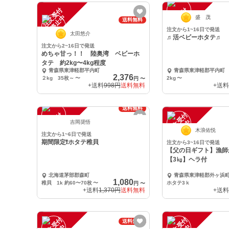
注
文
受
付
停
止
注
文
受
付
停
止
中
中
盛 茂
送料無料
注文から1~16日で発送
太田悠介
♬活ベビーホタテ♬
注文から2~16日で発送
めちゃ甘っ！！ 陸奥湾 ベビーホ
タテ 約2kg〜4kg程度
青森県東津軽郡平内町
青森県東津軽郡平内町
2,376
２kg 35枚～
〜
2kg
〜
円
〜
+送料
998円
送料無料
+送料
送料無料
注
文
受
付
停
止
注
文
受
付
停
止
中
中
吉岡奨悟
木浪佑悦
注文から1~6日で発送
期間限定❗️ホタテ稚貝
注文から3~16日で発送
【父の日ギフト】漁師
【3㎏】ヘラ付
北海道茅部郡森町
青森県東津軽郡外ヶ浜
1,080
稚貝 1k 約60〜70枚
〜
ホタテ3ｋ
円
〜
+送料
1,370円
送料無料
+送料
注
文
受
付
停
止
注
文
受
付
停
止
送料無料