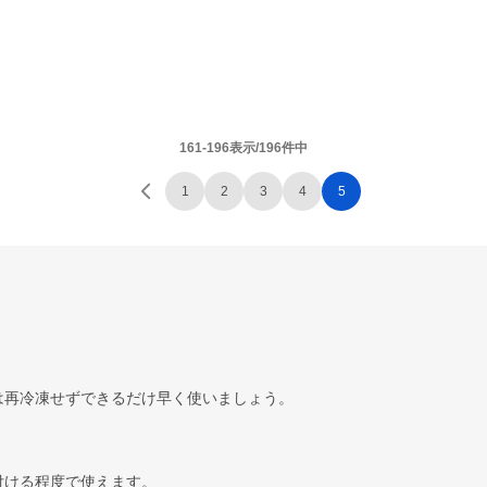
161-196表示/196件中
1
2
3
4
5
。
は再冷凍せずできるだけ早く使いましょう。
付ける程度で使えます。