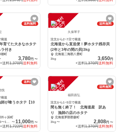
+送料
1,370円
送料無料
+送料
1,535円
送料無料
注
文
受
付
停
止
中
送料無料
送料無料
紀
久保琴子
で発送
注文から2~7日で発送
3年育てた大きなホタテ
北海道から直送便！夢ホタテ残存貝
ヘラ付き
(2年と3年の間の貝)3kg
寿都町
北海道二海郡八雲町
3,780
3,650
〜
3kg
円
〜
円
+送料
1,370円
送料無料
+送料
1,370円
送料無料
注
文
受
付
停
止
送料無料
中
送料無料
佑悦
福田昌弘
で発送
師が喰うホタテ【10
注文から1~5日で発送
間も無く終了！ 北海道産 訳あ
り 漁師の店のホタテ
郡外ヶ浜町
北海道茅部郡森町
11,000
2,808
１箱（10ｋg）170〜180枚【ヘラ１本入り】
〜
3kg
〜
円
〜
円
〜
+送料
1,722円
送料無料
+送料
1,370円
送料無料