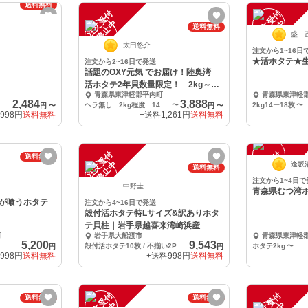
送料無料
注
文
受
付
停
止
注
文
受
付
停
止
中
中
送料無料
盛 
太田悠介
注文から1~16日
★活ホタテ★
注文から2~16日で発送
話題のOXY元気 でお届け！陸奥湾
活ホタテ2年貝数量限定！ 2kg～
青森県東津軽郡平内町
青森県東津軽
5kg程度
2,484
3,888
ヘラ無し 2kg程度 14枚～
〜
2kg14ー18枚
〜
円
〜
円
〜
998円
送料無料
+送料
1,261円
送料無料
注
文
受
付
停
止
注
文
受
付
停
止
送料無料
中
中
逢坂
送料無料
注文から1~4日で
中野圭
青森県むつ湾
が喰うホタテ
注文から4~16日で発送
殻付活ホタテ特Lサイズ&訳ありホタ
テ貝柱｜岩手県越喜来湾崎浜産
町
岩手県大船渡市
青森県東津軽
5,200
9,543
殻付活ホタテ10枚 / 不揃い2P
ホタテ2kg
〜
円
円
998円
送料無料
+送料
998円
送料無料
注
文
受
付
停
止
注
文
受
付
停
止
送料無料
送料無料