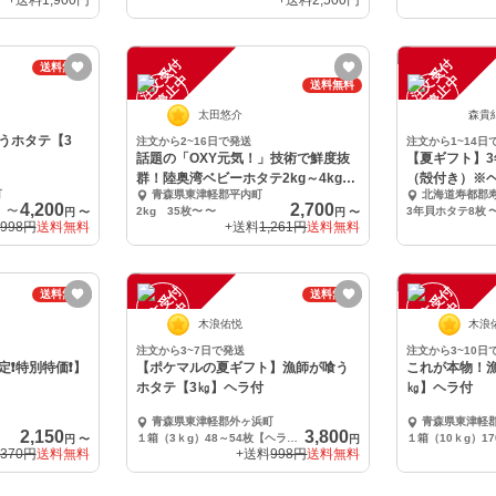
+送料
1,900円
+送料
2,500円
注
文
受
付
停
止
注
文
受
付
停
止
送料無料
中
中
送料無料
太田悠介
森貴
うホタテ【3
注文から2~16日で発送
注文から1~14日
話題の「OXY元気！」技術で鮮度抜
【夏ギフト】
群！陸奥湾ベビーホタテ2kg～4kg程
（殻付き）※
町
青森県東津軽郡平内町
北海道寿都郡
度
4,200
2,700
〜
2kg 35枚〜
〜
3年貝ホタテ8枚
円
〜
円
〜
998円
送料無料
+送料
1,261円
送料無料
注
文
受
付
停
止
注
文
受
付
停
止
送料無料
送料無料
中
中
木浪佑悦
木浪
注文から3~7日で発送
注文から3~10日
️特別特価❗️】
【ポケマルの夏ギフト】漁師が喰う
これが本物！漁
ホタテ【3㎏】ヘラ付
㎏】ヘラ付
青森県東津軽郡外ヶ浜町
青森県東津軽
2,150
3,800
１箱（3ｋg）48～54枚【ヘラ１本入り】
円
〜
円
,370円
送料無料
+送料
998円
送料無料