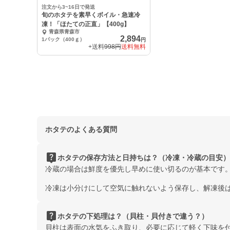
注文から3~16日で発送
旬のホタテを素早くボイル・急速冷
凍！「ほたての正直」【400g】
青森県青森市
2,894
1パック（400ｇ）
円
+送料
998円
送料無料
ホタテのよくある質問
live_help
ホタテの保存方法と日持ちは？（冷凍・冷蔵の目安）
冷蔵の場合は鮮度を優先し早めに使い切るのが基本です
冷凍は小分けにして空気に触れないよう保存し、解凍後
live_help
ホタテの下処理は？（貝柱・貝付きで違う？）
貝柱は表面の水気をふき取り、必要に応じて軽く下味を