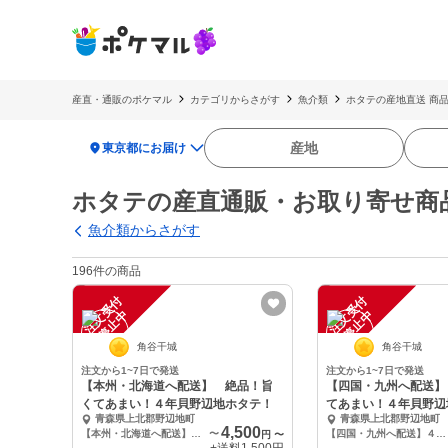
産直・通販のポケマル
カテゴリからさがす
魚介類
ホタテの産地直送 商
location_on
産地
東京都にお届け
ホタテの産直通販・お取り寄せ商
魚介類からさがす
196件の商品
注
文
受
付
停
止
注
文
受
付
停
止
中
中
角谷干城
角谷干城
注文から1~7日で発送
注文から1~7日で発送
【本州・北海道へ配送】 絶品！旨
【四国・九州へ配送】
くてあまい！４年貝野辺地ホタテ！
てあまい！４年貝野辺
青森県上北郡野辺地町
青森県上北郡野辺地町
4,500
【本州・北海道へ配送】４年貝野辺地ホタテ１０枚 ヤマト運輸クール宅急便
〜
【四国・九州へ配送】４年貝野辺地ホタテ１０枚 ヤマト運輸クール宅急便
円
〜