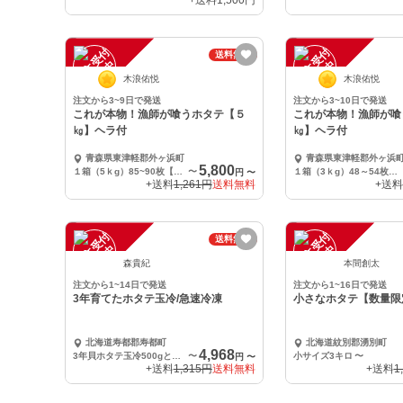
+送料
1,500円
注
文
受
付
停
止
注
文
受
付
停
止
送料無料
中
中
木浪佑悦
木浪佑悦
注文から3~9日で発送
注文から3~10日で発送
これが本物！漁師が喰うホタテ【５
これが本物！漁師が喰
㎏】ヘラ付
㎏】ヘラ付
青森県東津軽郡外ヶ浜町
青森県東津軽郡外ヶ浜
5,800
１箱（5ｋg）85~90枚【ヘラ１本入り】
〜
１箱（3ｋg）48～54枚【ヘラ１本入り】
円
〜
+送料
1,261円
送料無料
+送料
注
文
受
付
停
止
注
文
受
付
停
止
送料無料
中
中
森貴紀
本間創太
注文から1~14日で発送
注文から1~16日で発送
3年育てたホタテ玉冷/急速冷凍
小さなホタテ【数量限定❗
北海道寿都郡寿都町
北海道紋別郡湧別町
4,968
3年貝ホタテ玉冷500gと貝ヒモ
〜
小サイズ3キロ
〜
円
〜
+送料
1,315円
送料無料
+送料
1