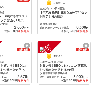
中
送料無料
古御堂浩二
清人
注文から3~15日で発送
【年末用 福袋】感謝を込めて10セッ
発送
！BBQにもオススメ
ト限定！貝の福袋
タテ 訳あり2年貝
郡平内町
北海道根室市
2,650
8,000
感謝を込めて10セット限定！ 貝の福袋
円
〜
円
+送料
998円
送料無料
+送料
1,370円
送料無料
注
文
受
付
停
止
中
送料無料
送料無料
清人
逢坂清人
発送
注文から1~5日で発送
お買い得！BBQにも
お買い得！BBQにもオススメ青森県
むつ湾ホタテ 訳あり3
むつ湾ホタテ 訳あり2年貝
郡平内町
青森県東津軽郡平内町
2,570
2,900
テ2kg
訳あり規格外ホタテ2kg
〜
円
円
〜
+送料
998円
送料無料
+送料
998円
送料無料