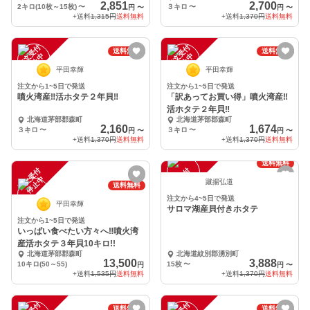
2,851
2,700
2キロ(10枚～15枚)
〜
３キロ
〜
円
〜
円
〜
+送料
1,315円
送料無料
+送料
1,370円
送料無料
注
文
受
付
停
止
注
文
受
付
停
止
送料無料
送料無料
中
中
平田幸輝
平田幸輝
注文から1~5日で発送
注文から1~5日で発送
噴火湾産‼️活ホタテ２年貝‼️
「訳あってお買い得」噴火湾産‼️
活ホタテ２年貝‼️
北海道茅部郡森町
北海道茅部郡森町
2,160
1,674
３キロ
〜
３キロ
〜
円
〜
円
〜
+送料
1,370円
送料無料
+送料
1,370円
送料無料
送料無料
注
文
受
付
停
止
注
文
受
付
停
止
中
中
蹴揚弘道
送料無料
注文から4~5日で発送
平田幸輝
サロマ湖産貝付きホタテ
注文から1~5日で発送
いっぱい食べたい方々へ‼️噴火湾
産活ホタテ３年貝10キロ!!
北海道茅部郡森町
北海道紋別郡湧別町
13,500
3,888
10キロ(50～55)
15枚
〜
円
円
〜
+送料
1,535円
送料無料
+送料
1,370円
送料無料
送料無料
送料無料