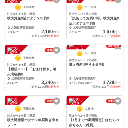
注
文
受
付
停
止
注
文
受
付
停
止
中
中
平田幸輝
平田幸輝
注文から1~5日で発送
注文から1~5日で発送
噴火湾産‼️活ホタテ２年貝‼️
「訳あってお買い得」噴火湾産‼️
活ホタテ２年貝‼️
北海道茅部郡森町
北海道茅部郡森町
2,160
1,674
３キロ
〜
３キロ
〜
円
〜
円
〜
+送料
1,370円
送料無料
+送料
1,370円
送料無料
送料無料
注
文
受
付
停
止
注
文
受
付
停
止
送料無料
中
中
平田幸輝
平田幸輝
注文から1~5日で発送
噴火湾産!!剥きホタテ!!
注文から1~5日で発送
【福袋2022】「おまけ付き」噴
火湾福袋‼️
北海道茅部郡森町
北海道茅部郡森町
3,240
1,728
3キロ
〜
１パック(500g)
〜
円
〜
円
〜
+送料
1,370円
送料無料
+送料
1,315円
送料無料
注
文
受
付
停
止
注
文
受
付
停
止
送料無料
送料無料
中
中
平田幸輝
塩越 剛
注文から1~5日で発送
注文から2~6日で発送
噴火湾産活ホタテ２年貝剥き身セ
【3月までの期間限定】ほたての
ット‼️
赤ちゃん（稚貝）