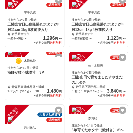
注
文
受
付
停
止
注
文
受
付
停
止
中
中
送料無料
送料無料
平子昌彦
平子昌彦
注文から1~3日で発送
注文から1~3日で発送
三陸宮古日出島隆勝丸ホタテ2年
三陸宮古日出島隆勝丸ホタテ2年
貝11cm 1kg 5枚前後入り
貝12cm 1kg 4枚前後入り
岩手県宮古市
岩手県宮古市
1,296
1,123
一箱4〜5枚
〜
一箱4枚前後
〜
円
〜
円
〜
+送料
998円
送料無料
+送料
998円
送料無料
送料無料
注
文
受
付
停
止
注
文
受
付
停
止
送料無料
中
中
木浪佑悦
佐々木勝美
注文から3~10日で発送
漁師が喰う味噌汁 3P
注文から2~7日で発送
三陸·山田で育ちました☆やまだ
のホタテ
青森県東津軽郡外ヶ浜町
岩手県下閉伊郡山田町
1,480
3,640
1パック（300ｇ） 3P
１箱に１０枚(2.3kg)
〜
円
円
〜
+送料
998円
送料無料
+送料
998円
送料無料
注
文
受
付
停
止
注
文
受
付
停
止
送料無料
中
中
ふるさと納税可
森貴紀
送料無料
注文から1~14日で発送
岩村雅弘
3年育てたホタテ（殻付き）※ヘ