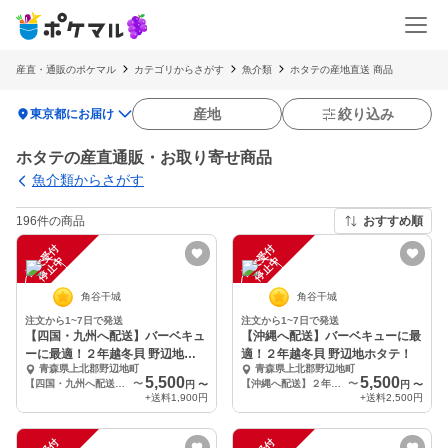
産直・通販のポケマル
カテゴリからさがす
魚介類
ホタテの産地直送 商品
location_on
産地
絞り込み
東京都にお届け
ホタテの産直通販・お取り寄せ商品
魚介類からさがす
196件の商品
おすすめ順
注
文
受
付
停
止
注
文
受
付
停
止
中
中
角谷干城
角谷干城
注文から1~7日で発送
注文から1~7日で発送
【四国・九州へ配送】バーベキュ
【沖縄へ配送】バーベキューに最
ーに最適！２年越冬貝 野辺地ホ
適！２年越冬貝 野辺地ホタテ！
青森県上北郡野辺地町
青森県上北郡野辺地町
タテ！
5,500
5,500
【四国・九州へ配送】２年越冬貝 野辺地ホタテ25枚
〜
【沖縄へ配送】２年越冬貝 野辺地ホタテ25枚
〜
円
〜
円
〜
+送料
1,900円
+送料
2,500円