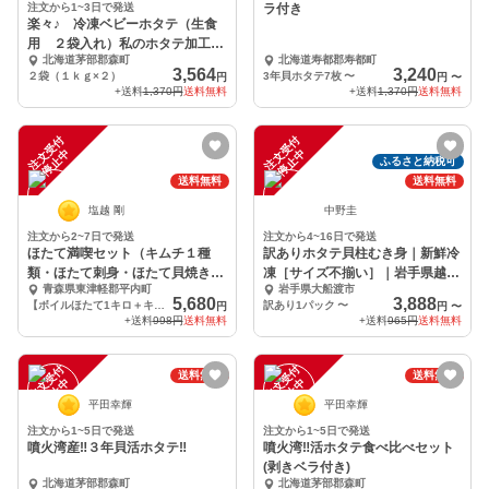
注文から1~3日で発送
ラ付き
楽々♪ 冷凍ベビーホタテ（生食
用 ２袋入れ）私のホタテ加工し
北海道茅部郡森町
北海道寿都郡寿都町
てもらいました。
3,564
3,240
２袋（１ｋｇ×２）
3年貝ホタテ7枚
〜
円
円
〜
+送料
1,370円
送料無料
+送料
1,370円
送料無料
注
文
受
付
停
止
注
文
受
付
停
止
中
中
ふるさと納税可
送料無料
送料無料
塩越 剛
中野圭
注文から2~7日で発送
注文から4~16日で発送
ほたて満喫セット（キムチ１種
訳ありホタテ貝柱むき身｜新鮮冷
類・ほたて刺身・ほたて貝焼き味
凍［サイズ不揃い］｜岩手県越喜
青森県東津軽郡平内町
岩手県大船渡市
噌・ボイルほたて）
来湾崎浜産
5,680
3,888
【ボイルほたて1キロ＋キムチ＋貝焼き味噌2枚＋刺身2枚】
訳あり1パック
〜
円
円
〜
+送料
998円
送料無料
+送料
965円
送料無料
注
文
受
付
停
止
注
文
受
付
停
止
送料無料
送料無料
中
中
平田幸輝
平田幸輝
注文から1~5日で発送
注文から1~5日で発送
噴火湾産‼️３年貝活ホタテ‼️
噴火湾‼️活ホタテ食べ比べセット
(剥きベラ付き)
北海道茅部郡森町
北海道茅部郡森町