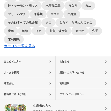
鮭・サーモン・海マス
水産加工品
うなぎ
カニ
ブリ・ハマチ
海藻類
マグロ
白身魚
その他すべての魚介類
タコ
しらす・ちりめんじゃこ
青魚
魚卵
イカ
川魚・淡水魚
カツオ
穴子
未利用魚
カテゴリ一覧を見る
はじめての方へ
お知らせ
よくある質問
運営へのお問い合わせ
運営会社
利用規約
特商法に基づく表記
プライバシーポリシー
生産者の方へ
農家さん・漁師さんを募集しています!