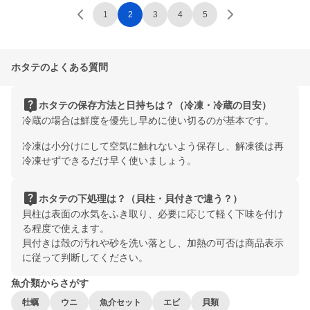
1
2
3
4
5
ホタテのよくある質問
live_help
ホタテの保存方法と日持ちは？（冷凍・冷蔵の目安）
冷蔵の場合は鮮度を優先し早めに使い切るのが基本です。
冷凍は小分けにして空気に触れないよう保存し、解凍後は再
冷凍せずできるだけ早く使いましょう。
live_help
ホタテの下処理は？（貝柱・貝付きで違う？）
貝柱は表面の水気をふき取り、必要に応じて軽く下味を付け
る程度で使えます。
貝付きは殻の汚れや砂を洗い落とし、加熱の可否は商品表示
に従って判断してください。
魚介類からさがす
牡蠣
ウニ
魚介セット
エビ
貝類