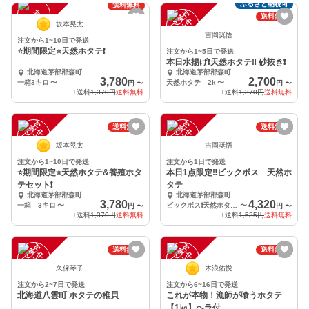
ふるさと納税可
送料無料
注
文
受
付
停
止
注
文
受
付
停
止
送料無料
中
中
坂本晃太
吉岡奨悟
注文から1~10日で発送
⭐️期間限定⭐️天然ホタテ❗️
注文から1~5日で発送
本日水揚げ❗️天然ホタテ‼️ 砂抜き❗️
北海道茅部郡森町
北海道茅部郡森町
3,780
2,700
一箱3キロ
〜
天然ホタテ 2k
〜
円
〜
円
〜
+送料
1,370円
送料無料
+送料
1,370円
送料無料
注
文
受
付
停
止
注
文
受
付
停
止
送料無料
送料無料
中
中
坂本晃太
吉岡奨悟
注文から1~10日で発送
注文から1日で発送
⭐️期間限定⭐️天然ホタテ&養殖ホタ
本日1点限定‼️ビックボス 天然ホ
テセット❗️
タテ
北海道茅部郡森町
北海道茅部郡森町
3,780
4,320
一箱 3キロ
〜
ビックボス❗️天然ホタテ6枚 2.4k
〜
円
〜
円
〜
+送料
1,370円
送料無料
+送料
1,535円
送料無料
注
文
受
付
停
止
注
文
受
付
停
止
送料無料
送料無料
中
中
久保琴子
木浪佑悦
注文から2~7日で発送
注文から6~16日で発送
北海道八雲町 ホタテの稚貝
これが本物！漁師が喰うホタテ
【1㎏】ヘラ付