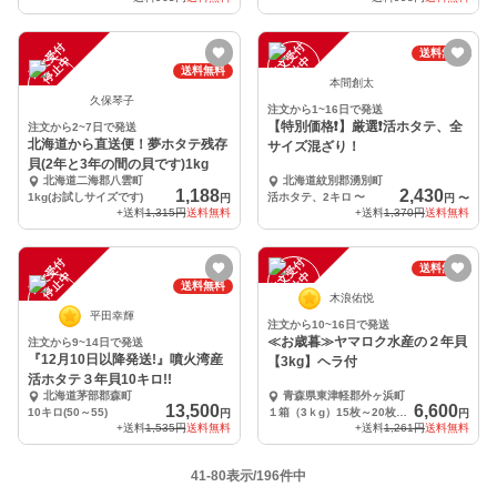
注
文
受
付
停
止
注
文
受
付
停
止
送料無料
中
中
送料無料
本間創太
久保琴子
注文から1~16日で発送
【特別価格❗️】厳選❗️活ホタテ、全
注文から2~7日で発送
北海道から直送便！夢ホタテ残存
サイズ混ざり！
貝(2年と3年の間の貝です)1kg
北海道二海郡八雲町
北海道紋別郡湧別町
1,188
2,430
1kg(お試しサイズです)
活ホタテ、2キロ
〜
円
円
〜
+送料
1,315円
送料無料
+送料
1,370円
送料無料
注
文
受
付
停
止
注
文
受
付
停
止
送料無料
中
中
送料無料
木浪佑悦
平田幸輝
注文から10~16日で発送
≪お歳暮≫ヤマロク水産の２年貝
注文から9~14日で発送
『12月10日以降発送!』噴火湾産
【3kg】ヘラ付
活ホタテ３年貝10キロ!!
北海道茅部郡森町
青森県東津軽郡外ヶ浜町
13,500
6,600
10キロ(50～55)
１箱（3ｋg）15枚～20枚程度
円
円
+送料
1,535円
送料無料
+送料
1,261円
送料無料
41-80表示/196件中