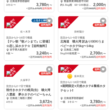
北海道茅部郡森町
青森県東津軽郡平内町
3,780
2,000
3キロ
〜
約1.5kg程 60~100枚ほど入ってます
円
〜
円
+送料
1,370円
送料無料
+送料
965円
送料無料
注
文
受
付
停
止
注
文
受
付
停
止
ふるさと納税可
中
中
送料無料
送料無料
佐々木淳
掛村陽介
注文から3~10日で発送
注文から1~5日で発送
【テレ朝『朝メシまで』に登場】
北海道 噴火湾 訳ありGEKIうま
☆恋し浜ホタテ☆【送料無料】
ベビーホタテ5kg〜14kg
岩手県大船渡市
北海道二海郡
3,240
2,700
6枚
〜
5kg200枚程度
〜
円
〜
円
〜
+送料
998円
送料無料
+送料
1,535円
送料無料
注
文
受
付
停
止
注
文
受
付
停
止
送料無料
中
中
送料無料
坂本晃太
久保琴子
注文から1~10日で発送
⭐️期間限定⭐️天然ホタテ&養殖ホタ
注文から2~7日で発送
殻付きホタテの稚貝(生) 噴火湾
テセット❗️
八雲産 夢ホタテのベビーちゃん
北海道二海郡八雲町
北海道茅部郡森町
3,672
3,780
4キロ
一箱 3キロ
〜
円
円
〜
+送料
1,205円
送料無料
+送料
1,370円
送料無料