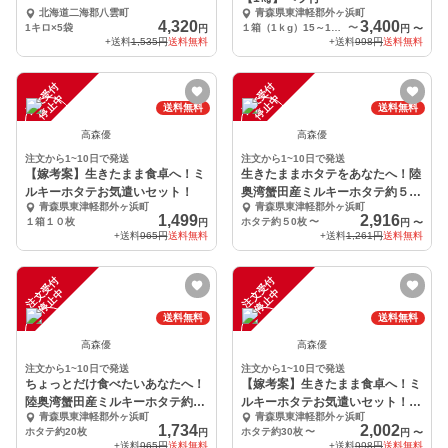
北海道二海郡八雲町
青森県東津軽郡外ヶ浜町
4,320
3,400
1キロ×5袋
１箱（1ｋg）15～18枚【ヘラ１本入り】
〜
円
円
〜
+送料
1,535円
送料無料
+送料
998円
送料無料
注
文
受
付
停
止
注
文
受
付
停
止
中
中
送料無料
送料無料
高森優
高森優
注文から1~10日で発送
注文から1~10日で発送
【嫁考案】生きたまま食卓へ！ミ
生きたままホタテをあなたへ！陸
ルキーホタテお気遣いセット！
奥湾蟹田産ミルキーホタテ約５０
青森県東津軽郡外ヶ浜町
青森県東津軽郡外ヶ浜町
枚セット！
1,499
2,916
１箱１０枚
ホタテ約５0枚
〜
円
円
〜
+送料
965円
送料無料
+送料
1,261円
送料無料
注
文
受
付
停
止
注
文
受
付
停
止
中
中
送料無料
送料無料
高森優
高森優
注文から1~10日で発送
注文から1~10日で発送
ちょっとだけ食べたいあなたへ！
【嫁考案】生きたまま食卓へ！ミ
陸奥湾蟹田産ミルキーホタテ約２
ルキーホタテお気遣いセット！50
青森県東津軽郡外ヶ浜町
青森県東津軽郡外ヶ浜町
０枚セット！
枚バージョン
1,734
2,002
ホタテ約20枚
ホタテ約30枚
〜
円
円
〜
+送料
965円
送料無料
+送料
998円
送料無料