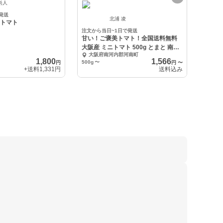
尚人
発送
北浦 凌
んトマト
注文から当日~1日で発送
甘い！ご褒美トマト！全国送料無料
大阪産 ミニトマト 500g とまと 南河
大阪府南河内郡河南町
内
1,800
1,566
500g
〜
円
円
〜
+送料
1,331円
送料込み