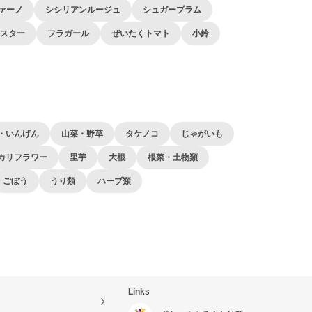
ァーノ
シシリアンルージュ
シュガープラム
スター
フラガール
ぜいたくトマト
小鈴
・いんげん
山菜・野草
タケノコ
じゃがいも
カリフラワー
里芋
大根
根菜・土物類
ごぼう
うり類
ハーブ類
Links