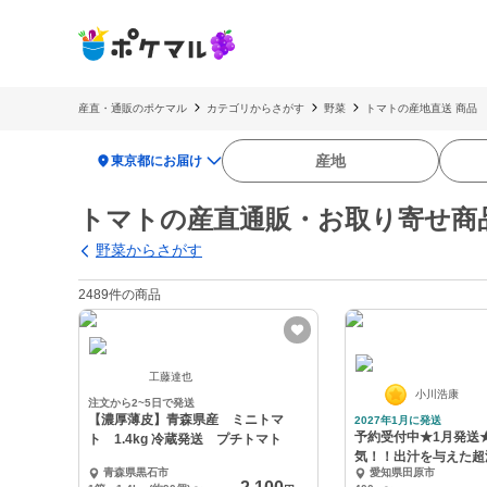
産直・通販のポケマル
カテゴリからさがす
野菜
トマトの産地直送 商品
location_on
産地
東京都にお届け
トマトの産直通販・お取り寄せ商
野菜からさがす
2489件の商品
工藤達也
小川浩康
注文から2~5日で発送
【濃厚薄皮】青森県産 ミニトマ
2027年1月に発送
予約受付中★1月発送
ト 1.4kg 冷蔵発送 プチトマト
気！！出汁を与えた超
青森県黒石市
愛知県田原市
ト 出汁推し実