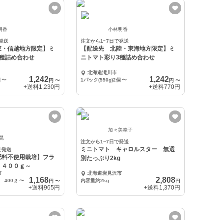
明香
小林明香
発送
注文から1~7日で発送
東・信越地方限定】ミ
【配送先 北陸・東海地方限定】ミ
3種詰め合わせ
ニトマト彩り3種詰め合わせ
北海道滝川市
1,242
1,242
個
〜
1パック(550g)2個
〜
円
〜
円
〜
+送料
1,230円
+送料
770円
加々美幸子
知晃
注文から1~7日で発送
ミニトマト キャロルスター 無選
で発送
肥料不使用栽培】フラ
別たっぷり2kg
 ４００ｇ～
市
北海道岩見沢市
1,168
2,808
 400ｇ
〜
内容量約2kg
円
〜
円
+送料
965円
+送料
1,370円