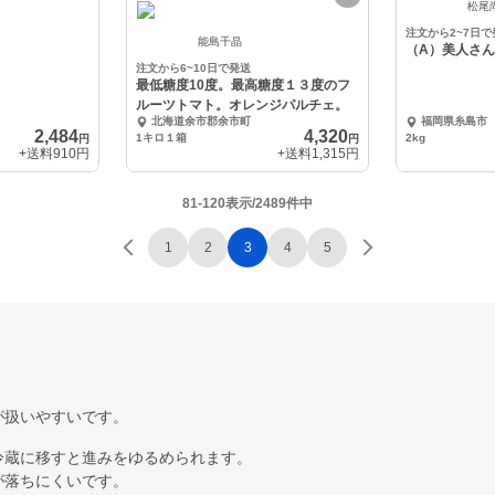
松尾
注文から2~7日で
能島千晶
（A）美人さ
注文から6~10日で発送
最低糖度10度。最高糖度１３度のフ
ルーツトマト。オレンジパルチェ。
北海道余市郡余市町
福岡県糸島市
2,484
4,320
1キロ１箱
2kg
円
円
+送料
910円
+送料
1,315円
81-120表示/2489件中
1
2
3
4
5
が扱いやすいです。
冷蔵に移すと進みをゆるめられます。
が落ちにくいです。