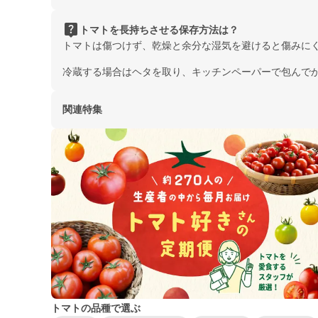
live_help
トマトを長持ちさせる保存方法は？
トマトは傷つけず、乾燥と余分な湿気を避けると傷みに
冷蔵する場合はヘタを取り、キッチンペーパーで包んで
関連特集
トマトの品種で選ぶ