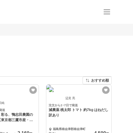
おすすめ順
辺見 亮
田純
注文から1~7日で発送
減農薬 桃太郎 トマト 約7kg はねだし
発送
く彩る、鴨志田農園の
訳あり
【東京都三鷹市産・冷
福島県南会津郡南会津町