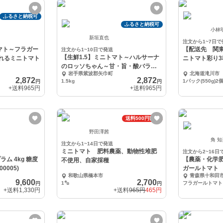
ふるさと納税可
ふるさと納税可
小林
新垣直也
注文から1~7日で
トマト～フラガー
【配送先 関
注文から1~10日で発送
【生鮮1.5】ミニトマト～ハルサーナ
られるミニトマト
ニトマト彩り
のロッソちゃん～甘・旨・酸バラン
岩手県紫波郡矢巾町
北海道滝川市
スがヤミツキ
2,872
2,872
1.5kg
1パック(550g)2
円
円
+送料
965円
+送料
965円
送料500円割引
野田澤茜
角 
注文から1~14日で発送
ミニトマト 肥料農薬、動物性堆肥
注文から2~16日
ム 4kg 糖度
【農薬・化学
不使用、自家採種
0005)
ガールトマト
和歌山県橋本市
青森県十和田
9,600
2,700
1㌔
フラガールトマト
円
円
+送料
1,330円
+送料
965円
465円