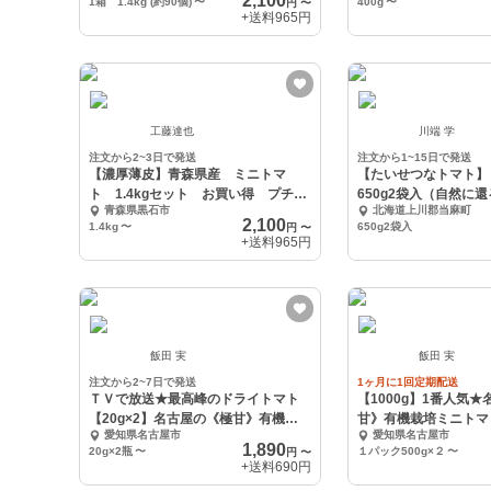
2,100
1箱 1.4kg (約90個)
〜
400g
〜
円
〜
+送料
965円
工藤達也
川端 学
注文から2~3日で発送
注文から1~15日で発送
【濃厚薄皮】青森県産 ミニトマ
【たいせつなトマト】
ト 1.4kgセット お買い得 プチト
650g2袋入（自然に
青森県黒石市
北海道上川郡当麻町
マト
2,100
1.4kg
〜
650g2袋入
円
〜
+送料
965円
飯田 実
飯田 実
注文から2~7日で発送
1ヶ月に1回定期配送
ＴＶで放送★最高峰のドライトマト
【1000g】1番人気
【20g×2】名古屋の《極甘》有機栽
甘》有機栽培ミニトマ
愛知県名古屋市
愛知県名古屋市
培ミニトマト
マト
1,890
20g×2瓶
〜
１パック500g×２
〜
円
〜
+送料
690円