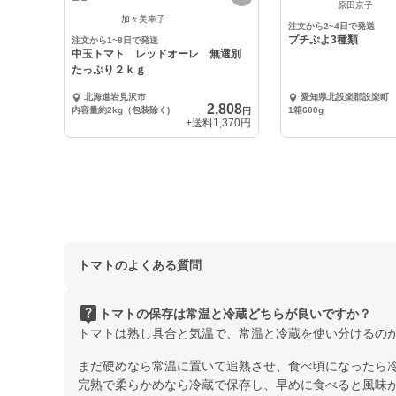
原田京子
加々美幸子
注文から2~4日で発送
プチぷよ3種類
注文から1~8日で発送
中玉トマト レッドオーレ 無選別
たっぷり２ｋｇ
北海道岩見沢市
愛知県北設楽郡設楽町
2,808
内容量約2kg（包装除く)
1箱600g
円
+送料
1,370円
トマトのよくある質問
live_help
トマトの保存は常温と冷蔵どちらが良いですか？
トマトは熟し具合と気温で、常温と冷蔵を使い分けるの
まだ硬めなら常温に置いて追熟させ、食べ頃になったら
完熟で柔らかめなら冷蔵で保存し、早めに食べると風味