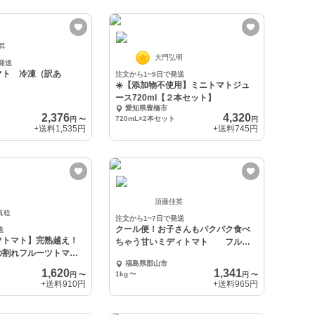
 昇
大門弘明
発送
マト 冷凍（訳あ
注文から1~9日で発送
☀️【添加物不使用】ミニトマトジュ
ース720ml【２本セット】
愛知県豊橋市
2,376
4,320
720mL×2本セット
円
〜
円
+送料
1,535円
+送料
745円
須藤佳英
真稔
注文から1~7日で発送
クール便！お子さんもパクパク食べ
送
ツトマト】完熟越え！
ちゃう甘いミディトマト フルテ
の割れフルーツトマト
ィカ
福島県郡山市
サ」
1,620
1,341
1kg
〜
円
〜
円
〜
+送料
910円
+送料
965円