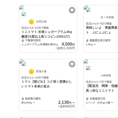
佐々木香織
永田記雄
注文から3~7日で発送
美味しいよ 青森県産
注文から3~10日で発送
ミニトマト 冷凍シュガープラム4kg
ト ぷにょぷにょ
糖度10度以上高リコピン(300127)
千葉県印西市
青森県五所川原市
4,500
シュガープラム冷凍割れ実4kg
1.8kg
〜
円
+送料
1,330円
渡邉久義
小林明香
注文から1~10日で発送
トマト【朝どれ】コク深く昔懐かし
注文から1~7日で発送
【配送先 関東・信越
いトマト本来の旨み
真っ赤なミニトマト
秋田県大館市
北海道滝川市
2,138
約1400g
〜
1パック（550g) 2個
〜
円
〜
+送料
965円