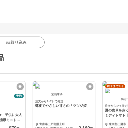
絞り込み
品
終了まで7日
宮崎季子
予約
鴨志
注文から2~7日で発送
薄皮でやさしい甘さの「ツツジ姫」
注文から1~5日で
夏の食卓を赤
★ 子供に大人
ミディトマト
濃厚ミニトマ
蔵便】
青森県三戸郡階上町
東京都三鷹市