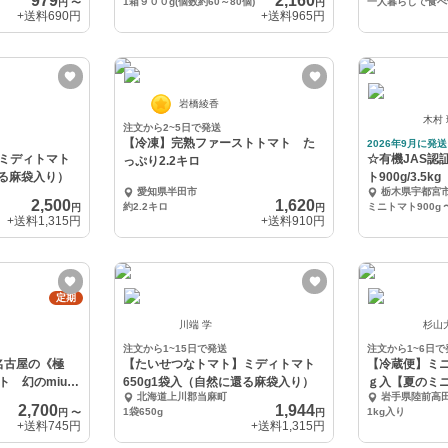
979
2,160
1箱９００g(個数約60～80個)
円
〜
円
+送料
690円
+送料
965円
岩橋綾香
木村
注文から2~5日で発送
【冷凍】完熟ファーストトマト た
2026年9月に発送
ミディトマト
☆有機JAS認
っぷり2.2キロ
還る麻袋入り）
ト900g/3.5
愛知県半田市
栃木県宇都宮
2,500
1,620
約2.2キロ
ミニトマト900g
円
円
+送料
1,315円
+送料
910円
定期
川端 学
杉山
注文から1~15日で発送
注文から1~6日で
★名古屋の《極
【たいせつなトマト】ミディトマト
【冷蔵便】ミニ
ト 幻のmiuト
650g1袋入（自然に還る麻袋入り）
ｇ入【夏のミ
北海道上川郡当麻町
岩手県陸前高
2,700
1,944
1袋650g
1kg入り
円
〜
円
+送料
745円
+送料
1,315円