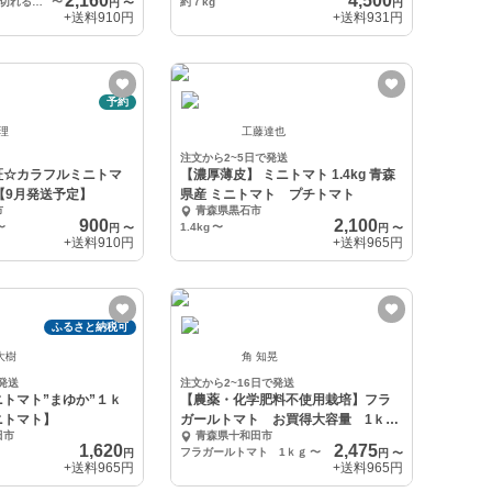
2,160
4,500
一人暮らしで食べ切れる量→1kg
〜
約７kg
円
〜
円
+送料
910円
+送料
931円
予約
 理
工藤達也
注文から2~5日で発送
証☆カラフルミニトマ
【濃厚薄皮】 ミニトマト 1.4kg 青森
kg【9月発送予定】
県産 ミニトマト プチトマト
市
青森県黒石市
900
2,100
〜
1.4kg
〜
円
〜
円
〜
+送料
910円
+送料
965円
ふるさと納税可
大樹
角 知晃
発送
注文から2~16日で発送
トマト”まゆか”１ｋ
【農薬・化学肥料不使用栽培】フラ
ニトマト】
ガールトマト お買得大容量 1ｋｇ
田市
青森県十和田市
～
1,620
2,475
フラガールトマト 1ｋｇ
〜
円
円
〜
+送料
965円
+送料
965円