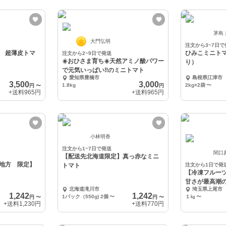
茅島
大門弘明
注文から3~7日で
 超薄皮トマ
ひみこミニト
注文から2~9日で発送
☀️おひさま育ち☀️天然アミノ酸パワー
り）
で元気いっぱい‼️のミニトマト
愛知県豊橋市
島根県江津市
3,500
3,000
1.8kg
2kg×2袋
〜
円
〜
円
+送料
965円
+送料
965円
小林明香
注文から1~7日で発送
関口
【配送先北海道限定】真っ赤なミニ
地方 限定】
トマト
注文から1日で発
【冷凍フルー
甘さが最高潮
北海道滝川市
埼玉県上尾市
「ポモ・ロッ
1,242
1,242
1パック（550g) 2個
〜
１㎏
〜
円
〜
円
〜
+送料
1,230円
+送料
770円