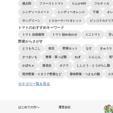
桃太郎
ファーストトマト
りんか409
フルティカ
シンディースイート
シンディーオレンジ
千果
オレ
サングリーン
トスカーナバイオレット
ピッコラカナリ
トマトのおすすめキーワード
トマト 自然栽培
トマト 詰め合わせ
ミニトマト
甘
野菜からさがす
とうもろこし
枝豆
野菜セット
なす
きゅうり
さつまいも
青菜・菜っぱ類
ねぎ
にんじん
長
かぼちゃ
落花生
オクラ
ししとう・とうがらし類
西洋野菜・イタリア野菜など
香味野菜・つまもの類
エ
カテゴリ一覧を見る
はじめての方へ
運営会社