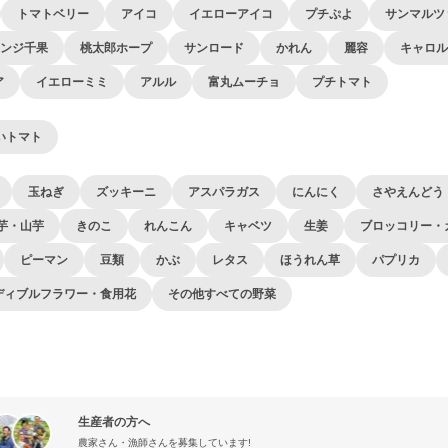
トマトベリー
アイコ
イエローアイコ
プチぷよ
サンマルツ
ンジ千果
桃太郎ホープ
サンロード
かれん
麗容
キャロル
ア
イエローミミ
アルル
富丸ムーチョ
プチトマト
いトマト
玉ねぎ
ズッキーニ
アスパラガス
にんにく
さやえんどう
芋・山芋
きのこ
れんこん
キャベツ
生姜
ブロッコリー・
ピーマン
豆類
かぶ
レタス
ほうれん草
パプリカ
ディブルフラワー・食用花
その他すべての野菜
生産者の方へ
農家さん・漁師さんを募集しています!