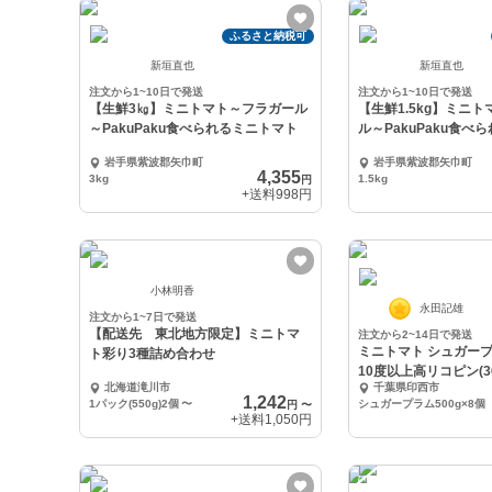
ふるさと納税可
新垣直也
新垣直也
注文から1~10日で発送
注文から1~10日で発送
【生鮮3㎏】ミニトマト～フラガール
【生鮮1.5kg】ミニ
～PakuPaku食べられるミニトマト
ル～PakuPaku食べ
岩手県紫波郡矢巾町
岩手県紫波郡矢巾町
4,355
3kg
1.5kg
円
+送料
998円
小林明香
永田記雄
注文から1~7日で発送
【配送先 東北地方限定】ミニトマ
注文から2~14日で発送
ミニトマト シュガープラ
ト彩り3種詰め合わせ
10度以上高リコピン(30
北海道滝川市
千葉県印西市
1,242
1パック(550g)2個
〜
シュガープラム500g×8個
円
〜
+送料
1,050円