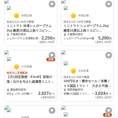
永田記雄
永田記雄
注文から3~10日で発送
注文から2~14日で発送
ミニトマト 冷凍シュガープラム
ミニトマト シュガープラム 2kg
2kg 糖度10度以上高リコピン
糖度10度以上高リコピン
千葉県印西市
千葉県印西市
(300012)
(300004)
2,250
5,200
シュガープラム冷凍割れ実2kg
シュガープラム500g×4個
円
円
+送料
1,330円
+送料
1,330円
定期
小川浩康
大日向章
特定月に定期配送
【月1回定期便・8％off】旨味の
注文から1~8日で発送
100円引き！豊作セール！有機Ｊ
塊！出汁を与えた超濃厚ミニトマ
ＡＳ認証トマト！ 大きさ不揃い
ト
愛知県田原市
長野県飯田市
たっぷり約4㎏
2,027
3,024
900ｇ（75~100個)
〜
有機JAS認証トマト！大きさ不揃い4キロを1箱に詰めたもの×1箱
〜
円
〜
円
〜
+送料
690円
+送料
1,195円
定期
坂井晋