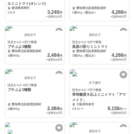
ルミニトマト(オレンジ)
新潟県長岡市
愛知県北設楽郡設楽町
3,240
4,266
1キロ
1箱3kg（箱込み）
円
円
+送料
910円
+送料
965円
原田京子
原田京子
注文から2~4日で発送
注文から2~5日で発送
プチぷよ3種類
高原の彩りミニトマト
愛知県北設楽郡設楽町
愛知県北設楽郡設楽町
2,484
4,266
1箱600g
1箱3kg（箱込み）
円
円
+送料
910円
+送料
965円
原田京子
木下健司
注文から2~4日で発送
プチぷよ3種類
注文から2~7日で発送
常時糖度８以上ミニトマト「アマ
メイド」
愛知県北設楽郡設楽町
大阪府和泉市
2,484
6,156
1箱600g
3キロ
〜
円
円
〜
+送料
910円
+送料
850円
原田京子