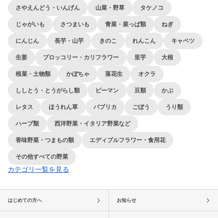
さやえんどう・いんげん
山菜・野草
タケノコ
じゃがいも
さつまいも
青菜・菜っぱ類
ねぎ
にんじん
長芋・山芋
きのこ
れんこん
キャベツ
生姜
ブロッコリー・カリフラワー
里芋
大根
根菜・土物類
かぼちゃ
落花生
オクラ
ししとう・とうがらし類
ピーマン
豆類
かぶ
レタス
ほうれん草
パプリカ
ごぼう
うり類
ハーブ類
西洋野菜・イタリア野菜など
香味野菜・つまもの類
エディブルフラワー・食用花
その他すべての野菜
カテゴリ一覧を見る
はじめての方へ
お知らせ