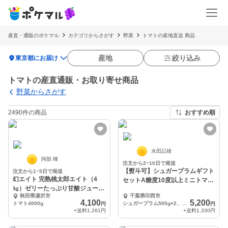
産直・通販のポケマル
カテゴリからさがす
野菜
トマトの産地直送 商品
location_on
産地
絞り込み
東京都にお届け
トマトの産直通販・お取り寄せ商品
野菜からさがす
2490件の商品
おすすめ順
永田記雄
阿部 暉
注文から2~10日で発送
【熨斗可】シュガープラムギフト
注文から1~5日で発送
幻エイト 完熟桃太郎エイト（4
セットA糖度10度以上ミニトマト
㎏）ゼリーたっぷり甘酸ジューシ
(300106)
秋田県湯沢市
千葉県印西市
ーな希少栽培トマト
4,100
5,200
トマト4000g
シュガープラム500g×2、ジュース×4
円
円
+送料
1,261円
+送料
1,330円