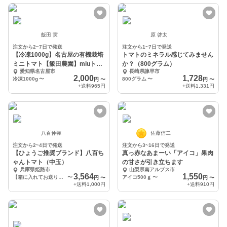
飯田 実
原 啓太
注文から2~7日で発送
注文から1~7日で発送
【冷凍1000g】名古屋の有機栽培
トマトのミネラル感じてみません
ミニトマト【飯田農園】miuトマ
か？（800グラム）
愛知県名古屋市
長崎県諫早市
ト冷凍1000
2,000
1,728
冷凍1000g
〜
800グラム
〜
円
〜
円
〜
+送料
965円
+送料
1,331円
八百伸弥
佐藤信二
注文から2~4日で発送
注文から3~16日で発送
【ひょうご推奨ブランド】八百ち
真っ赤なあまーい「アイコ」果肉
ゃんトマト（中玉）
の甘さが引き立ちます
兵庫県姫路市
山梨県南アルプス市
3,564
1,550
【箱に入れてお送りします】中玉トマト 3kg
〜
アイコ500ｇ
〜
円
〜
円
〜
+送料
1,000円
+送料
910円