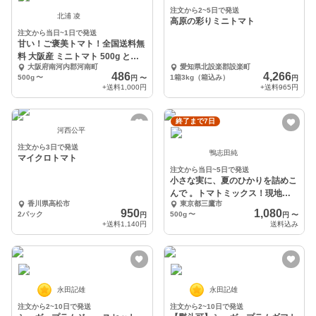
注文から2~5日で発送
北浦 凌
高原の彩りミニトマト
注文から当日~1日で発送
甘い！ご褒美トマト！全国送料無
料 大阪産 ミニトマト 500g とま
大阪府南河内郡河南町
愛知県北設楽郡設楽町
と 南河内
486
4,266
500g
〜
1箱3kg（箱込み）
円
〜
円
+送料
1,000円
+送料
965円
終了まで7日
河西公平
注文から3日で発送
鴨志田純
マイクロトマト
注文から当日~5日で発送
小さな実に、夏のひかりを詰めこ
んで 。トマトミックス！現地引
香川県高松市
東京都三鷹市
き取り専用
950
1,080
2パック
500g
〜
円
円
〜
+送料
1,140円
送料込み
永田記雄
永田記雄
注文から2~10日で発送
注文から2~10日で発送