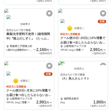
+送料
1,050円
+送料
1,380円
定期
宮崎季子
佐藤信二
注文から2~7日で発送
農薬/化学肥料不使用！(栽培期間
特定月に定期配送
クール便10日~20日に10%増量で
中)『階上のしずく』（たっぷり
お届け食べ出したら止らないおい
９００g）
青森県三戸郡階上町
山梨県南アルプス市
しいフルティカ
2,160
2,991
1箱900g(個数約60～80個)
〜
ﾌﾙﾃｨｶ1.1kgに増量
〜
円
〜
円
〜
+送料
965円
+送料
910円
松尾尚人
定期
注文から2~7日で発送
（A）美人さんトマト
佐藤信二
特定月に定期配送
クール便20日~月末に10%増量で
お届け食べ出したら止らないおい
山梨県南アルプス市
福岡県糸島市
しいフルティカ
2,991
1,800
ﾌﾙﾃｨｶ1.1kgに増量
〜
2kg
円
〜
円
+送料
910円
+送料
1,331円