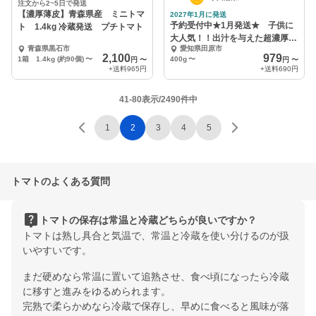
注文から2~5日で発送
【濃厚薄皮】青森県産 ミニトマ
2027年1月に発送
予約受付中★1月発送★ 子供に
ト 1.4kg 冷蔵発送 プチトマト
大人気！！出汁を与えた超濃厚ミ
青森県黒石市
愛知県田原市
ニトマト 出汁推し実
2,100
979
1箱 1.4kg (約90個)
〜
400g
〜
円
〜
円
〜
+送料
965円
+送料
690円
41-80表示/2490件中
1
2
3
4
5
トマトのよくある質問
live_help
トマトの保存は常温と冷蔵どちらが良いですか？
トマトは熟し具合と気温で、常温と冷蔵を使い分けるのが扱
いやすいです。
まだ硬めなら常温に置いて追熟させ、食べ頃になったら冷蔵
に移すと進みをゆるめられます。
完熟で柔らかめなら冷蔵で保存し、早めに食べると風味が落