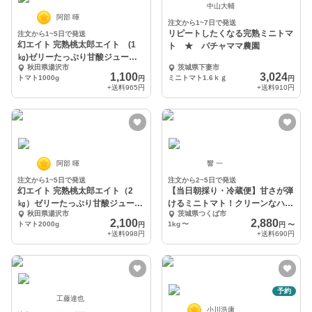
中山大輔
阿部 暉
注文から1~7日で発送
リピートしたくなる完熟ミニトマ
注文から1~5日で発送
幻エイト 完熟桃太郎エイト (1
ト ★ パチャママ農園
㎏)ゼリーたっぷり甘酸ジューシ
秋田県湯沢市
茨城県下妻市
ーな希少栽培トマト
1,100
3,024
トマト1000g
ミニトマト1.6ｋｇ
円
円
+送料
965円
+送料
910円
阿部 暉
響 一
注文から1~5日で発送
注文から2~5日で発送
幻エイト 完熟桃太郎エイト（2
【当日朝採り・冷蔵便】甘さが弾
㎏）ゼリーたっぷり甘酸ジューシ
けるミニトマト！クリーンなハウ
秋田県湯沢市
茨城県つくば市
ーな希少栽培トマト
ス水耕栽培で育て
2,100
2,880
トマト2000g
1kg
〜
円
円
〜
+送料
998円
+送料
690円
予約
工藤達也
小川浩康