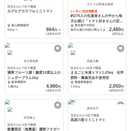
ポケマル野菜定期便
注文から1~7日で発送
ログログカラフルミニトマト
1ヶ月に1回定期配送
約270人の生産者さんの中から毎
月お届け「トマト好きさんの定期
富山県南砺市
東京都千代田区
便」
864
2,480
500g
〜
毎月お届け内容が異なります（送料込）
円
〜
円
+送料
910円
送料込み
名古路嘉春
高森公嗣
注文から1~7日で発送
注文から1~10日で発送
濃厚フルーツ感！糖度10度以上の
まるごと冷凍トマト1.25kg 化学
シュガープラム2kg
肥料・農薬完全不使用安
岐阜県関市
青森県青森市
4,980
2,050
１箱2kg
1.25kg
円
円
+送料
910円
+送料
965円
原田京子
注文から2~5日で発送
伊澤泰之
高原の彩りミニトマト
注文から2~5日で発送
数量限定〈無農薬〉濃密フラガー