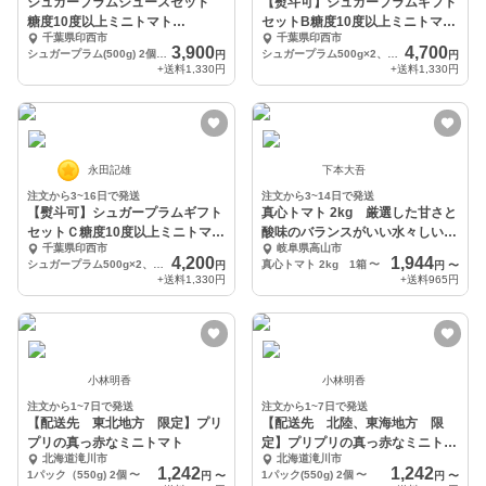
シュガープラムジュースセット
【熨斗可】シュガープラムギフト
糖度10度以上ミニトマト
セットB糖度10度以上ミニトマト
千葉県印西市
千葉県印西市
(300015)
(300107)
3,900
4,700
シュガープラム(500g) 2個 トマトジュース180ml 3本
シュガープラム500g×2、シュガープラム130g×1、ジュース×2
円
円
+送料
1,330円
+送料
1,330円
永田記雄
下本大吾
注文から3~16日で発送
注文から3~14日で発送
【熨斗可】シュガープラムギフト
真心トマト 2kg 厳選した甘さと
セットＣ糖度10度以上ミニトマト
酸味のバランスがいい水々しいト
千葉県印西市
岐阜県高山市
(300108)
マト
4,200
1,944
シュガープラム500g×2、シュガープラム130g×2
真心トマト 2kg 1箱
〜
円
円
〜
+送料
1,330円
+送料
965円
小林明香
小林明香
注文から1~7日で発送
注文から1~7日で発送
【配送先 東北地方 限定】プリ
【配送先 北陸、東海地方 限
プリの真っ赤なミニトマト
定】プリプリの真っ赤なミニトマ
北海道滝川市
北海道滝川市
ト
1,242
1,242
1パック（550g) 2個
〜
1パック(550g) 2個
〜
円
〜
円
〜