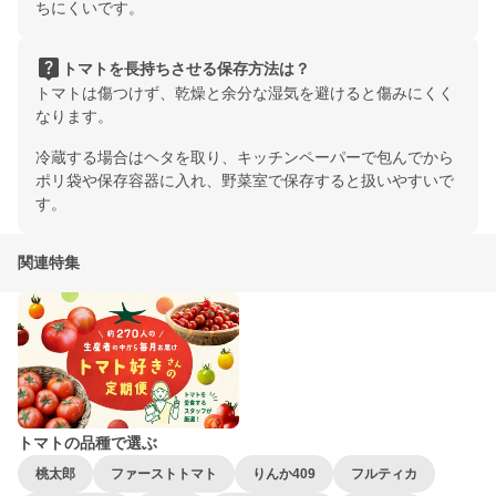
ちにくいです。
live_help
トマトを長持ちさせる保存方法は？
トマトは傷つけず、乾燥と余分な湿気を避けると傷みにくく
なります。
冷蔵する場合はヘタを取り、キッチンペーパーで包んでから
ポリ袋や保存容器に入れ、野菜室で保存すると扱いやすいで
す。
関連特集
トマトの品種で選ぶ
桃太郎
ファーストトマト
りんか409
フルティカ