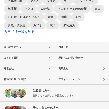
水産加工品
ホタテ
うなぎ
カニ
ブリ・ハマチ
海藻類
マグロ
白身魚
その他すべての魚介類
タコ
しらす・ちりめんじゃこ
青魚
魚卵
イカ
川魚・淡水魚
カツオ
穴子
未利用魚
カテゴリ一覧を見る
はじめての方へ
お知らせ
よくある質問
運営へのお問い合わせ
運営会社
利用規約
特商法に基づく表記
プライバシーポリシー
生産者の方へ
農家さん・漁師さんを募集しています!
法人・自治体の方へ