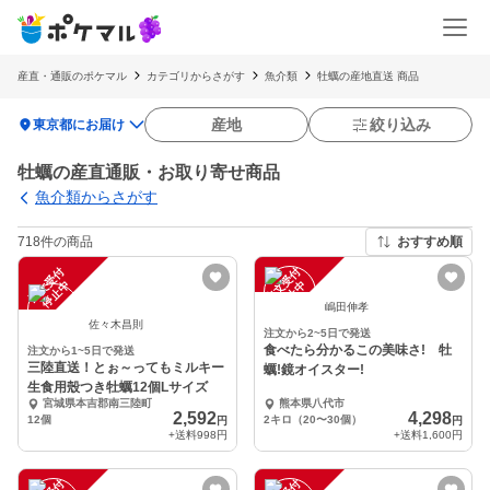
産直・通販のポケマル
カテゴリからさがす
魚介類
牡蠣の産地直送 商品
location_on
産地
絞り込み
東京都にお届け
牡蠣の産直通販・お取り寄せ商品
魚介類からさがす
718件の商品
おすすめ順
注
文
受
付
停
止
注
文
受
付
停
止
中
中
嶋田伸孝
佐々木昌則
注文から2~5日で発送
食べたら分かるこの美味さ! 牡
注文から1~5日で発送
三陸直送！とぉ～ってもミルキー
蠣!鏡オイスター!
生食用殼つき牡蠣12個Lサイズ
宮城県本吉郡南三陸町
熊本県八代市
2,592
4,298
12個
2キロ（20〜30個）
円
円
+送料
998円
+送料
1,600円