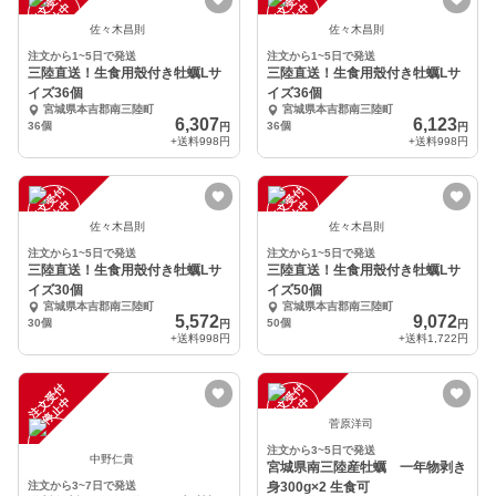
注
文
受
付
停
止
注
文
受
付
停
止
中
中
佐々木昌則
佐々木昌則
注文から1~5日で発送
注文から1~5日で発送
三陸直送！生食用殼付き牡蠣Lサ
三陸直送！生食用殼付き牡蠣Lサ
イズ36個
イズ36個
宮城県本吉郡南三陸町
宮城県本吉郡南三陸町
6,307
6,123
36個
36個
円
円
+送料
998円
+送料
998円
注
文
受
付
停
止
注
文
受
付
停
止
中
中
佐々木昌則
佐々木昌則
注文から1~5日で発送
注文から1~5日で発送
三陸直送！生食用殼付き牡蠣Lサ
三陸直送！生食用殼付き牡蠣Lサ
イズ30個
イズ50個
宮城県本吉郡南三陸町
宮城県本吉郡南三陸町
5,572
9,072
30個
50個
円
円
+送料
998円
+送料
1,722円
注
文
受
付
停
止
注
文
受
付
停
止
中
中
菅原洋司
注文から3~5日で発送
中野仁貴
宮城県南三陸産牡蠣 一年物剥き
注文から3~7日で発送
身300g×2 生食可