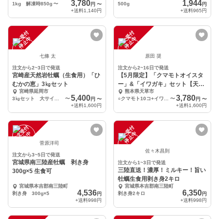
3,780
1,944
1kg 解凍時850g
〜
500g
円
〜
円
+送料
1,140円
+送料
965円
注
文
受
付
停
止
注
文
受
付
停
止
中
中
七條 太
原田 奨
注文から2~3日で発送
注文から2~16日で発送
宮崎産天然岩牡蠣（生食用）「ひ
【5月限定】「クマモトオイスタ
むかの恵」3㎏セット
ー」&「イワガキ」セット【天恵
宮崎県延岡市
熊本県天草市
牡蠣】
5,400
3,780
3㎏セット 大サイズ 7個以上
〜
○クマモト10コ+イワガキ1kg
〜
円
〜
円
〜
+送料
1,600円
+送料
1,600円
注
文
受
付
停
止
注
文
受
付
停
止
中
中
菅原洋司
佐々木昌則
注文から3~5日で発送
宮城県南三陸産牡蠣 剥き身
注文から1~3日で発送
三陸直送！濃厚！ミルキー！旨い
300g×5 生食可
牡蠣生食用剥き身2キロ
宮城県本吉郡南三陸町
宮城県本吉郡南三陸町
4,536
6,350
剥き身 300g×5
剥き身2キロ
円
円
+送料
998円
+送料
998円