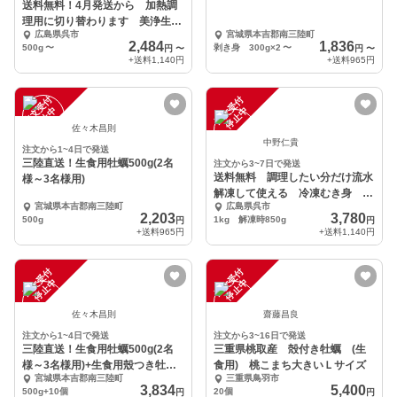
送料無料！4月発送から 加熱調
理用に切り替わります 美浄生牡
広島県呉市
宮城県本吉郡南三陸町
蠣 むき身
2,484
1,836
500g
〜
剥き身 300g×2
〜
円
〜
円
〜
+送料
1,140円
+送料
965円
注
文
受
付
停
止
注
文
受
付
停
止
中
中
佐々木昌則
中野仁貴
注文から1~4日で発送
三陸直送！生食用牡蠣500g(2名
注文から3~7日で発送
送料無料 調理したい分だけ流水
様～3名様用)
解凍して使える 冷凍むき身 加
宮城県本吉郡南三陸町
広島県呉市
熱調理用
2,203
3,780
500g
1kg 解凍時850g
円
円
+送料
965円
+送料
1,140円
注
文
受
付
停
止
注
文
受
付
停
止
中
中
佐々木昌則
齋藤昌良
注文から1~4日で発送
注文から3~16日で発送
三陸直送！生食用牡蠣500g(2名
三重県桃取産 殻付き牡蠣 (生
様～3名様用)+生食用殼つき牡蠣
食用) 桃こまち大きいＬサイズ
宮城県本吉郡南三陸町
三重県鳥羽市
L10個
3,834
5,400
500g+10個
20個
円
円