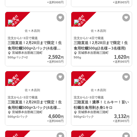
+送料
998円
+送料
965円
注
文
受
付
停
止
注
文
受
付
停
止
中
中
佐々木昌則
佐々木昌則
注文から1~3日で発送
注文から1~4日で発送
三陸直送！2月28日まで限定！生
三陸直送！2月28日まで限定！生
食用牡蠣500g×2パック(4名様～5
食用牡蠣500g(2名様～3名様用)
宮城県本吉郡南三陸町
宮城県本吉郡南三陸町
名様用)
2,592
1,620
500gパック×2
500g
円
円
+送料
965円
+送料
965円
注
文
受
付
停
止
注
文
受
付
停
止
中
中
佐々木昌則
佐々木昌則
注文から1~3日で発送
注文から1~3日で発送
三陸直送！2月28日まで限定！生
三陸直送！濃厚！ミルキー！旨い
食用牡蠣500g×3パック(4名様～5
牡蠣生食用剥き身1キロ
宮城県本吉郡南三陸町
宮城県本吉郡南三陸町
名様用)
4,600
3,132
500g×3パック
500g×2パック
円
円
+送料
998円
+送料
965円