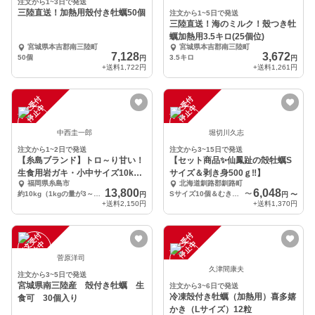
注文から1~3日で発送
三陸直送！加熱用殼付き牡蠣50個
注文から1~5日で発送
三陸直送！海のミルク！殼つき牡
蠣加熱用3.5キロ(25個位)
宮城県本吉郡南三陸町
宮城県本吉郡南三陸町
7,128
3,672
50個
3.5キロ
円
円
+送料
1,722円
+送料
1,261円
注
文
受
付
停
止
注
文
受
付
停
止
中
中
中西圭一郎
堀切川久志
注文から1~2日で発送
注文から3~15日で発送
【糸島ブランド】トロ～り甘い！
【セット商品✨仙鳳趾の殻牡蠣S
生食用岩ガキ・小中サイズ10kg
サイズ＆剥き身500ｇ‼️】
福岡県糸島市
北海道釧路郡釧路町
セット
13,800
6,048
約10kg（1kgの量が3～6個入っている小中サイズになります） ※専用牡蠣ナイフ付き
Sサイズ10個＆むき身500ｇ
〜
円
円
〜
+送料
2,150円
+送料
1,370円
注
文
受
付
停
止
注
文
受
付
停
止
中
中
菅原洋司
久津間康夫
注文から3~5日で発送
宮城県南三陸産 殻付き牡蠣 生
注文から3~6日で発送
冷凍殻付き牡蠣（加熱用）喜多嬉
食可 30個入り
かき（Lサイズ）12粒