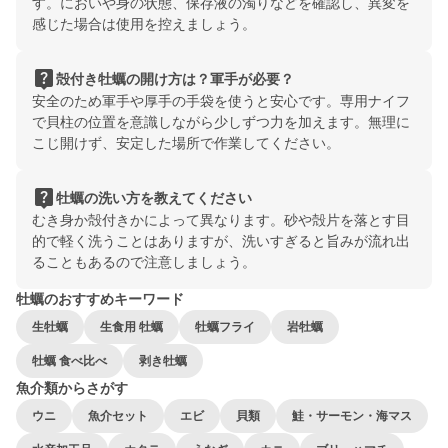
す。においや身の状態、保存液の濁りなどを確認し、異変を
感じた場合は使用を控えましょう。
live_help
殻付き牡蠣の開け方は？軍手が必要？
安全のため軍手や厚手の手袋を使うと安心です。専用ナイフ
で貝柱の位置を意識しながら少しずつ力を加えます。無理に
こじ開けず、安定した場所で作業してください。
live_help
牡蠣の洗い方を教えてください
むき身か殻付きかによって異なります。砂や殻片を落とす目
的で軽く洗うことはありますが、洗いすぎると旨みが流れ出
ることもあるので注意しましょう。
牡蠣のおすすめキーワード
生牡蠣
生食用 牡蠣
牡蠣フライ
岩牡蠣
牡蠣 食べ比べ
剥き牡蠣
魚介類からさがす
ウニ
魚介セット
エビ
貝類
鮭・サーモン・海マス