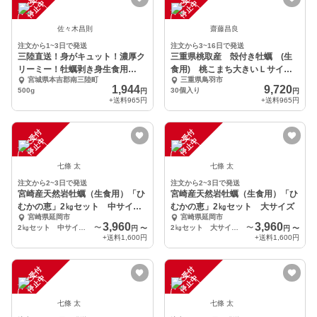
注
文
受
付
停
止
注
文
受
付
停
止
中
中
佐々木昌則
齋藤昌良
注文から1~3日で発送
注文から3~16日で発送
三陸直送！身がキュット！濃厚ク
三重県桃取産 殻付き牡蠣 (生
リーミー！牡蠣剥き身生食用
食用) 桃こまち大きいＬサイズ
宮城県本吉郡南三陸町
三重県鳥羽市
500g
30
1,944
9,720
500g
30個入り
円
円
+送料
965円
+送料
965円
注
文
受
付
停
止
注
文
受
付
停
止
中
中
七條 太
七條 太
注文から2~3日で発送
注文から2~3日で発送
宮崎産天然岩牡蠣（生食用）「ひ
宮崎産天然岩牡蠣（生食用）「ひ
むかの恵」2㎏セット 中サイ
むかの恵」2㎏セット 大サイズ
宮崎県延岡市
宮崎県延岡市
ズ
3,960
3,960
2㎏セット 中サイズ 7個以上
〜
2㎏セット 大サイズ 5個以上
〜
円
〜
円
〜
+送料
1,600円
+送料
1,600円
注
文
受
付
停
止
注
文
受
付
停
止
中
中
七條 太
七條 太