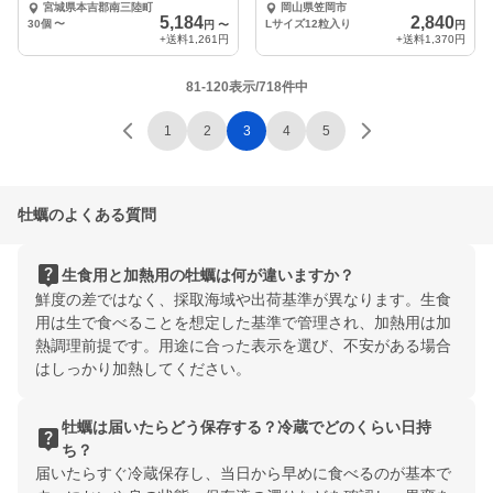
宮城県本吉郡南三陸町
岡山県笠岡市
5,184
2,840
30個
〜
Lサイズ12粒入り
円
〜
円
+送料
1,261円
+送料
1,370円
81-120表示/718件中
1
2
3
4
5
牡蠣のよくある質問
live_help
生食用と加熱用の牡蠣は何が違いますか？
鮮度の差ではなく、採取海域や出荷基準が異なります。生食
用は生で食べることを想定した基準で管理され、加熱用は加
熱調理前提です。用途に合った表示を選び、不安がある場合
はしっかり加熱してください。
牡蠣は届いたらどう保存する？冷蔵でどのくらい日持
live_help
ち？
届いたらすぐ冷蔵保存し、当日から早めに食べるのが基本で