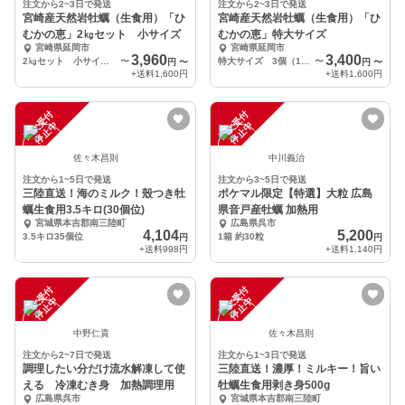
注文から2~3日で発送
注文から2~3日で発送
宮崎産天然岩牡蠣（生食用）「ひ
宮崎産天然岩牡蠣（生食用）「ひ
むかの恵」2㎏セット 小サイズ
むかの恵」特大サイズ
宮崎県延岡市
宮崎県延岡市
3,960
3,400
2㎏セット 小サイズ 9個以上
〜
特大サイズ 3個（1個600ｇ以上）
〜
円
〜
円
〜
+送料
1,600円
+送料
1,600円
注
文
受
付
停
止
注
文
受
付
停
止
中
中
佐々木昌則
中川義治
注文から1~5日で発送
注文から3~5日で発送
三陸直送！海のミルク！殼つき牡
ポケマル限定【特選】大粒 広島
蠣生食用3.5キロ(30個位)
県音戸産牡蠣 加熱用
宮城県本吉郡南三陸町
広島県呉市
4,104
5,200
3.5キロ35個位
1箱 約30粒
円
円
+送料
998円
+送料
1,140円
注
文
受
付
停
止
注
文
受
付
停
止
中
中
中野仁貴
佐々木昌則
注文から2~7日で発送
注文から1~3日で発送
調理したい分だけ流水解凍して使
三陸直送！濃厚！ミルキー！旨い
える 冷凍むき身 加熱調理用
牡蠣生食用剥き身500g
広島県呉市
宮城県本吉郡南三陸町