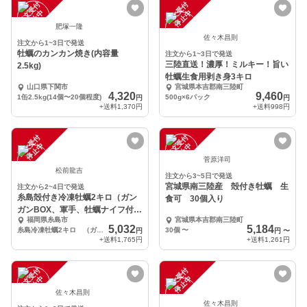
注
文
受
付
停
止
注
文
受
付
停
止
中
中
肥塚一隆
佐々木昌則
注文から1~3日で発送
牡蠣のカンカン焼き(内容量
注文から1~3日で発送
三陸直送！濃厚！ミルキー！旨い
2.5kg)
牡蠣生食用剥き身3キロ
山口県下関市
宮城県本吉郡南三陸町
4,320
9,460
1缶2.5kg(14個〜20個程度)
500g×6パック
円
円
+送料
1,370円
+送料
998円
注
文
受
付
停
止
注
文
受
付
停
止
中
中
菅原洋司
松前龍吉
注文から3~5日で発送
宮城県南三陸産 殻付き牡蠣 生
注文から2~4日で発送
糸島殻付き冷凍牡蠣2キロ（ガン
食可 30個入り
ガンBOX、軍手、牡蠣ナイフ付
福岡県糸島市
宮城県本吉郡南三陸町
き）
5,032
5,184
糸島冷凍牡蠣2キロ （ガンガンセット）
30個
〜
円
円
〜
+送料
1,765円
+送料
1,261円
注
文
受
付
停
止
注
文
受
付
停
止
中
中
佐々木昌則
佐々木昌則