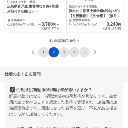
注文から2~5日で発送
広島県音戸産 生食用むき身&加熱
注文から3~7日で発送
採れたて厳選冷凍牡蠣(800g×2P)
用殻付き牡蠣セット
【玄界灘産】【生食用】【紫外線
広島県呉市
佐賀県唐津市
殺菌済】
3,700
3,240
むき身500グラム&殻付き10ヶ
〜
1パック800g×2パック
円
〜
円
+送料
1,370円
+送料
1,331円
41-80表示/718件中
1
2
3
4
5
牡蠣のよくある質問
live_help
生食用と加熱用の牡蠣は何が違いますか？
鮮度の差ではなく、採取海域や出荷基準が異なります。生食
用は生で食べることを想定した基準で管理され、加熱用は加
熱調理前提です。用途に合った表示を選び、不安がある場合
はしっかり加熱してください。