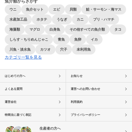
魚介類からさがす
ウニ
魚介セット
エビ
貝類
鮭・サーモン・海マス
水産加工品
ホタテ
うなぎ
カニ
ブリ・ハマチ
海藻類
マグロ
白身魚
その他すべての魚介類
タコ
しらす・ちりめんじゃこ
青魚
魚卵
イカ
川魚・淡水魚
カツオ
穴子
未利用魚
カテゴリ一覧を見る
はじめての方へ
お知らせ
よくある質問
運営へのお問い合わせ
運営会社
利用規約
特商法に基づく表記
プライバシーポリシー
生産者の方へ