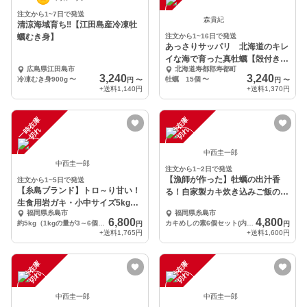
注文から1~7日で発送
森貴紀
清涼海域育ち‼︎【江田島産冷凍牡
蠣むき身】
注文から1~16日で発送
あっさりサッパリ 北海道のキレ
イな海で育った真牡蠣【殻付き、
広島県江田島市
北海道寿都郡寿都町
生食可】カキナイフ付
3,240
3,240
冷凍むき身900g
〜
牡蠣 15個
〜
円
〜
円
〜
+送料
1,140円
+送料
1,370円
一
在
庫
切
一
在
庫
切
時
れ
時
れ
中西圭一郎
中西圭一郎
注文から1~2日で発送
【漁師が作った】牡蠣の出汁香
注文から1~5日で発送
【糸島ブランド】トロ～り甘い！
る！自家製カキ炊き込みご飯の素
生食用岩ガキ・小中サイズ5kgセ
(6個セット)
福岡県糸島市
福岡県糸島市
ット（15個前後）
6,800
4,800
約5kg（1kgの量が3～6個入っている小中サイズになります） ※専用牡蠣ナイフ付き
カキめしの素6個セット(内容量180g×6個)
円
円
+送料
1,765円
+送料
1,600円
一
在
庫
切
一
在
庫
切
時
れ
時
れ
中西圭一郎
中西圭一郎