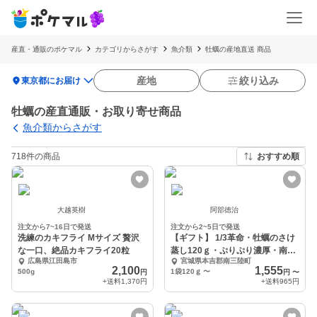
産直・通販のポケマル
カテゴリからさがす
魚介類
牡蠣の産地直送 商品
location_on
産地
絞り込み
東京都にお届け
牡蠣の産直通販・お取り寄せ商品
魚介類からさがす
718件の商品
おすすめ順
大越英樹
阿部徳治
注文から7~16日で発送
注文から2~5日で発送
洗練のカキフライ Mサイズ 贅沢
【ギフト】 1/3革命・牡蠣のさけ
な一口、絶品カキフライ20粒
蒸し120ｇ・ぷりぷり濃厚・南三
広島県江田島市
宮城県本吉郡南三陸町
陸産
2,100
1,555
500g
1袋120ｇ
〜
円
円
〜
+送料
1,370円
+送料
965円