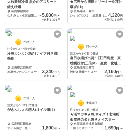
大粒新鮮冷凍 魚介のアスリート
★広島から濃厚クリーミー冷凍牡
鍛え牡蠣
蠣 約1㎏
福岡県福岡市
広島県江田島市
5,000
4,320
むき身 L（冷凍)総重量1kg×1袋
〜
1kg（グロス）：総重量（牡蠣+氷膜やパッケージ含む） NET850g（正味重量）：牡蠣本体
円
〜
円
+送料
1,331円
+送料
1,140円
門林一人
門林一人
注文から1~7日で発送
冷凍カンカン焼き(ナイフ付き)加
注文から1~7日で発送
当日水揚げ出荷‼︎【江田島産 真
熱用
牡蠣殻付(三倍体) 生食 化粧箱
広島県江田島市
広島県江田島市
なし】
3,240
2,160
冷凍カンカン二キロ
〜
殻付き牡蠣一キロ
〜
円
〜
円
〜
+送料
1,370円
+送料
1,140円
門林一人
中尾恭子
注文から5~12日で発送
がきんちょの恋人(オイル漬け)
注文から4~7日で発送
★活マガキ★XLサイズ！玄海町
仮屋湾の名も無きオイスター
広島県江田島市
佐賀県東松浦郡玄海町
1,890
1,699
オイル漬け一瓶
〜
５個【カキナイフ・軍手なし】
〜
円
〜
円
〜