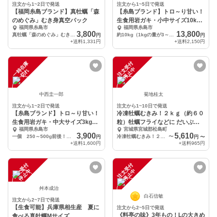
注文から1~2日で発送
注文から1~5日で発送
【福岡糸島ブランド】真牡蠣「森
【糸島ブランド】トロ～り甘い！
のめぐみ」むき身真空パック
生食用岩ガキ・小中サイズ10kg
福岡県糸島市
福岡県糸島市
セット
3,800
13,800
真牡蠣「森のめぐみ」むき身真空パック 120g×6
約10kg（1kgの量が3～6個入っている小中サイズになります） ※専用牡蠣ナイフ付き
円
円
+送料
1,331円
+送料
2,150円
一
在
庫
切
注
文
受
付
停
止
中
時
れ
中西圭一郎
菊地桂太
注文から1~2日で発送
注文から1~10日で発送
【糸島ブランド】トロ～り甘い！
冷凍牡蠣むきみ！２ｋｇ（約６０
生食用岩ガキ・中大サイズ3kgセ
粒）牡蠣フライなどに だいぶ旨
福岡県糸島市
宮城県宮城郡松島町
ット（9個前後）
いやつですよ。牡蠣
3,900
5,610
一個 250～500g前後！！ 約9個入り ※専用牡蠣ナイフ付き
冷凍牡蠣むきみ！２ｋｇ（約８０粒）
〜
円
円
〜
+送料
1,600円
+送料
965円
注
文
受
付
停
止
注
文
受
付
停
止
中
中
舛本成治
白石信敏
注文から2~7日で発送
【生食可能】兵庫県相生産 夏に
注文から2~5日で発送
《料亭の味》3年もの！Lの大きめ
食べる真牡蠣Mサイズ