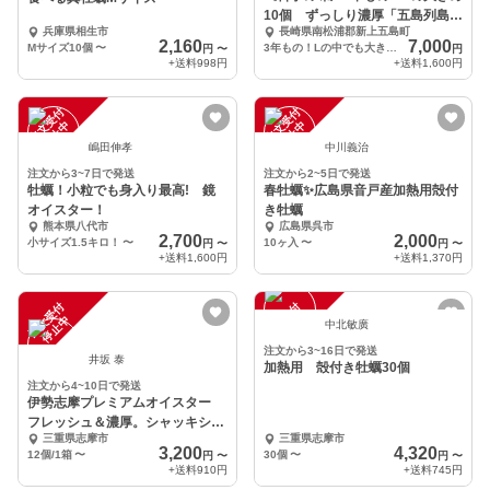
10個 ずっしり濃厚「五島列島」
兵庫県相生市
長崎県南松浦郡新上五島町
岩牡蠣(生食用)
2,160
7,000
Mサイズ10個
〜
3年もの！Lの中でも大きめサイズ10個（１個270～300g）
円
〜
円
+送料
998円
+送料
1,600円
注
文
受
付
停
止
注
文
受
付
停
止
中
中
嶋田伸孝
中川義治
注文から3~7日で発送
注文から2~5日で発送
牡蠣！小粒でも身入り最高! 鏡
春牡蠣✨広島県音戸産加熱用殻付
オイスター！
き牡蠣
熊本県八代市
広島県呉市
2,700
2,000
小サイズ1.5キロ！
〜
10ヶ入
〜
円
〜
円
〜
+送料
1,600円
+送料
1,370円
注
文
受
付
停
止
注
文
受
付
停
止
中
中
中北敏廣
注文から3~16日で発送
井坂 泰
加熱用 殻付き牡蠣30個
注文から4~10日で発送
伊勢志摩プレミアムオイスター
フレッシュ＆濃厚。シャッキシャ
三重県志摩市
三重県志摩市
キ食感
3,200
4,320
12個/1箱
〜
30個
〜
円
〜
円
〜
+送料
910円
+送料
745円