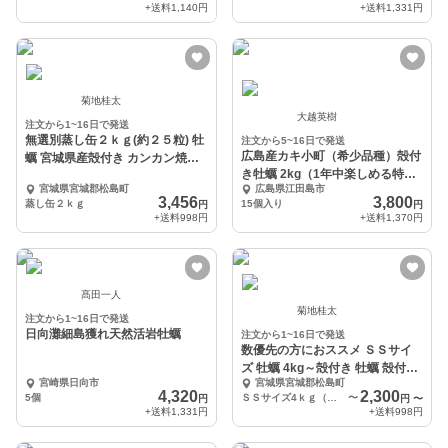
+送料
1,140円
+送料
1,331円
菊地桂太
大越英樹
注文から1~16日で発送
無選別蒸し缶２ｋｇ(約２５粒) 牡
注文から5~16日で発送
広島産カキ小町（希少品種）殻付
蠣 宮城県産殻付き カンカン焼き
き牡蠣 2kg（1年中楽しめる特別
ガンガン焼き
宮城県宮城郡松島町
広島県江田島市
な広島かき）
3,456
3,800
蒸し缶２ｋｇ
15個入り
円
円
+送料
998円
+送料
1,370円
髙田一人
菊地桂太
注文から1~16日で発送
日向灘細島獲れ天然活岩牡蠣
注文から1~16日で発送
数優先の方におススメ ＳＳサイ
ズ 牡蠣 4kg～殻付き 牡蠣 殻付
宮崎県日向市
宮城県宮城郡松島町
き 加熱用
4,320
2,300
5個
ＳＳサイズ4ｋｇ（約80粒）
〜
円
円
〜
+送料
1,331円
+送料
998円