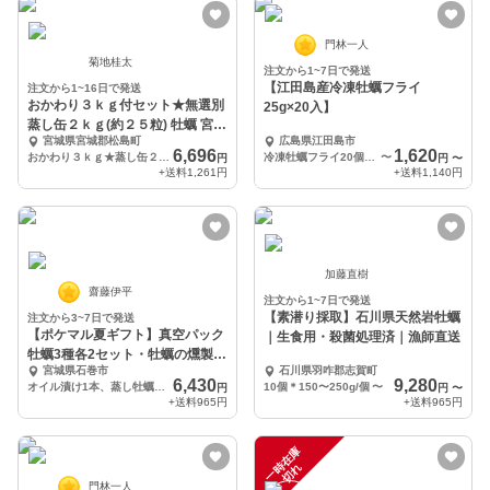
門林一人
菊地桂太
注文から1~7日で発送
【江田島産冷凍牡蠣フライ
注文から1~16日で発送
おかわり３ｋｇ付セット★無選別
25g×20入】
蒸し缶２ｋｇ(約２５粒) 牡蠣 宮城
宮城県宮城郡松島町
広島県江田島市
県産 殻付き
6,696
1,620
おかわり３ｋｇ★蒸し缶２ｋｇ
冷凍牡蠣フライ20個入り
〜
円
円
〜
+送料
1,261円
+送料
1,140円
加藤直樹
齋藤伊平
注文から1~7日で発送
【素潜り採取】石川県天然岩牡蠣
注文から3~7日で発送
【ポケマル夏ギフト】真空パック
｜生食用・殺菌処理済｜漁師直送
牡蠣3種各2セット・牡蠣の燻製オ
宮城県石巻市
石川県羽咋郡志賀町
イル漬け1本
6,430
9,280
オイル漬け1本、蒸し牡蠣2個、焼き牡蠣2個、燻製牡蠣2個
10個＊150〜250g/個
〜
円
円
〜
+送料
965円
+送料
965円
一
在
庫
切
時
れ
門林一人