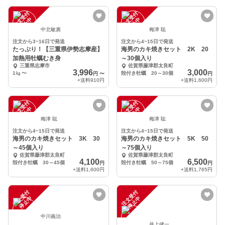
注
文
受
付
停
止
注
文
受
付
停
止
中
中
中北敏廣
梅津 聡
注文から3~16日で発送
注文から4~15日で発送
たっぷり！【三重県伊勢志摩産】
海男のカキ焼きセット 2K 20
加熱用牡蠣むき身
～30個入り
三重県志摩市
佐賀県藤津郡太良町
3,996
3,000
1㎏
〜
殻付き牡蠣 20～30個
円
〜
円
+送料
910円
+送料
1,600円
注
文
受
付
停
止
注
文
受
付
停
止
中
中
梅津 聡
梅津 聡
注文から4~15日で発送
注文から4~15日で発送
海男のカキ焼きセット 3K 30
海男のカキ焼きセット 5K 50
～45個入り
～75個入り
佐賀県藤津郡太良町
佐賀県藤津郡太良町
4,100
6,500
殻付き牡蠣 30～45個
殻付き牡蠣 50～75個
円
円
+送料
1,600円
+送料
1,765円
注
文
受
付
停
止
注
文
受
付
停
止
中
中
中川義治
井上健一