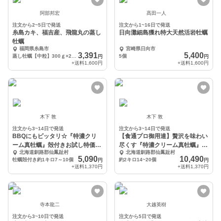
阿部邦宏
髙田一人
注文から2~5日で発送
注文から1~16日で発送
糸島カキ、福吉産、飛龍丸の蒸し
日向灘細島獲れ特大天然活岩牡蠣
牡蠣
福岡県糸島市
宮崎県日向市
3,391
5,400
蒸し牡蠣【中粒】300ｇ×2パック
5個
円
円
+送料
1,600円
+送料
1,600円
木下 敦
木下 敦
注文から3~14日で発送
注文から3~14日で発送
BBQにもピッタリ☆『特濃クリ
【食通プロ御用達】贅沢を味わい
ーム真牡蠣』殻付きお試し特価キ
尽くす『特濃クリーム真牡蠣』お
北海道釧路郡仙鳳趾村
北海道釧路郡仙鳳趾村
ャンペーン1kg
得な大容量約2㎏
5,090
10,490
牡蠣殻付き約1キロ7～10個
約2キロ14~20個
円
円
+送料
1,370円
+送料
1,370円
寺本龍二
大越英樹
注文から3~10日で発送
注文から5日で発送