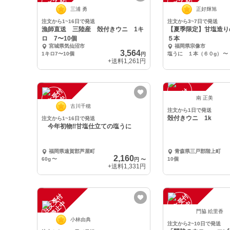
注
文
受
付
停
止
注
文
受
付
停
止
中
中
三浦 勇
正好輝旭
注文から1~16日で発送
注文から3~7日で発送
漁師直送 三陸産 殻付きウニ 1キ
【夏季限定】甘塩造り
ロ 7〜10個
５本
宮城県気仙沼市
福岡県宗像市
3,564
1キロ7〜10個
塩うに １本（６０g）
〜
円
+送料
1,261円
注
文
受
付
停
止
注
文
受
付
停
止
中
中
南 正美
古川千穂
注文から1日で発送
殻付きウニ 1k
注文から1~16日で発送
今年初物‼️甘塩仕立ての塩うに
福岡県遠賀郡芦屋町
青森県三戸郡階上町
2,160
60g
〜
10個
円
〜
+送料
1,331円
注
文
受
付
停
止
注
文
受
付
停
止
中
中
門脇 絵里香
小林由典
注文から2~10日で発送