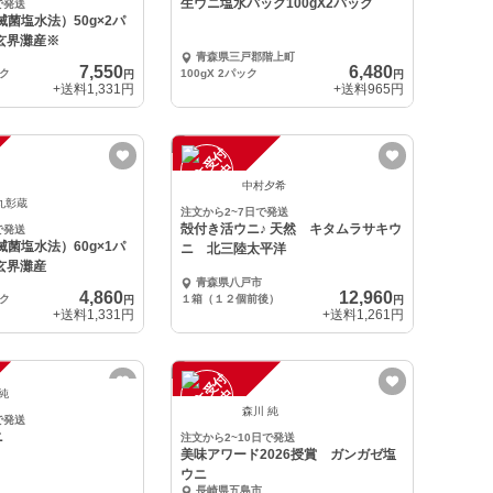
生ウニ塩水パック100gX2パック
で発送
滅菌塩水法）50g×2パ
玄界灘産※
青森県三戸郡階上町
7,550
6,480
ック
100gX 2パック
円
円
+送料
1,331円
+送料
965円
注
文
受
付
停
止
中
中村夕希
丸彰蔵
注文から2~7日で発送
殻付き活ウニ♪ 天然 キタムラサキウ
で発送
滅菌塩水法）60g×1パ
ニ 北三陸太平洋
玄界灘産
青森県八戸市
4,860
12,960
ック
１箱（１２個前後）
円
円
+送料
1,331円
+送料
1,261円
注
文
受
付
停
止
中
 純
森川 純
で発送
ニ
注文から2~10日で発送
美味アワード2026授賞 ガンガゼ塩
ウニ
長崎県五島市