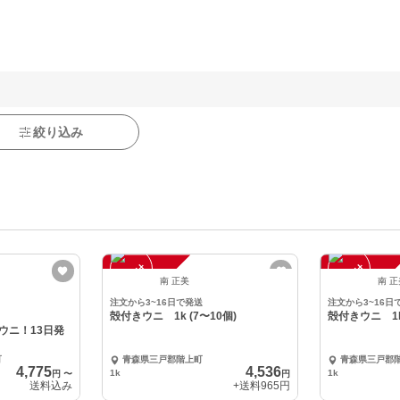
絞り込み
注
文
受
付
停
止
注
文
受
付
停
止
中
中
南 正美
南 
注文から3~16日で発送
注文から3~16日
殻付きウニ 1k (7〜10個)
殻付きウニ 1k 
ニ！13日発
町
青森県三戸郡階上町
青森県三戸郡
4,775
4,536
1k
1k
円
〜
円
送料込み
+送料
965円