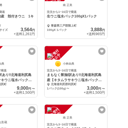
注
文
受
付
停
止
中
 勇
南 正美
発送
注文から1~16日で発送
陸産 殻付きウニ 1キ
生ウニ塩水パック100gX1パック
市
青森県三戸郡階上町
3,564
3,888
0サイズ
100gX 1パック
円
円
+送料
1,261円
+送料
965円
注
文
受
付
停
止
中
由典
小林由典
で発送
注文から3~16日で発送
訳あり‼︎北海道利尻島
まもなく禁漁❗️訳あり‼︎北海道利尻島
サキウニ塩水パック】B
産【キタムラサキウニ塩水パック】B
利尻町
北海道利尻郡利尻町
級品
9,000
3,000
1パック(100g)
〜
円
〜
円
〜
+送料
1,500円
+送料
1,500円
注
文
受
付
停
止
中
南 正美
丸彰蔵
注文から3~16日で発送