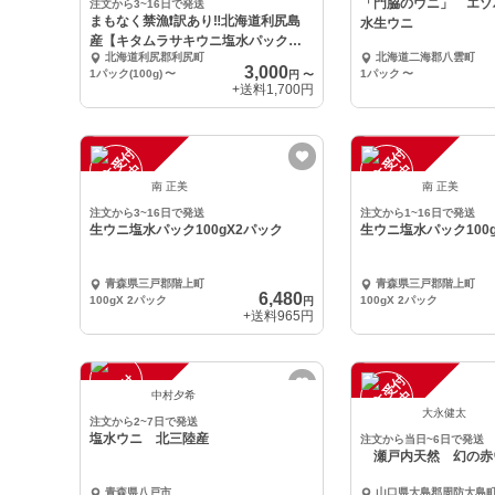
「門脇のウニ」 エゾ
注文から3~16日で発送
まもなく禁漁❗️訳あり‼︎北海道利尻島
水生ウニ
産【キタムラサキウニ塩水パック】B
北海道利尻郡利尻町
北海道二海郡八雲町
級品
3,000
1パック(100g)
〜
1パック
〜
円
〜
+送料
1,700円
注
文
受
付
停
止
注
文
受
付
停
止
中
中
南 正美
南 正美
注文から3~16日で発送
注文から1~16日で発送
生ウニ塩水パック100gX2パック
生ウニ塩水パック100
青森県三戸郡階上町
青森県三戸郡階上町
6,480
100gX 2パック
100gX 2パック
円
+送料
965円
注
文
受
付
停
止
注
文
受
付
停
止
中
中
中村夕希
大永健太
注文から2~7日で発送
塩水ウニ 北三陸産
注文から当日~6日で発送
瀬戸内天然 幻の
青森県八戸市
山口県大島郡周防大島