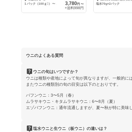
3,780
１パック（100ｇ）
〜
塩水70g×2パック
円
〜
+送料
998円
ウニのよくある質問
live_help
ウニの旬はいつですか？
ウニは種類や産地によって旬が異なりますが、一般的には
またウニの種類別の旬の目安は以下のとおりです。
バフンウニ：3〜5月（春）
ムラサキウニ・キタムラサキウニ：6〜8月（夏）
エゾバフンウニ：通年流通しますが、夏〜秋が特に美味
live_help
塩水ウニと生ウニ（板ウニ）の違いは？