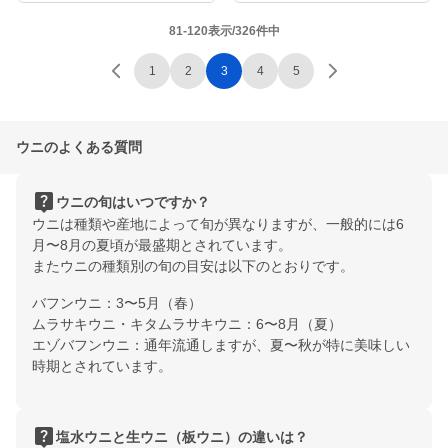
81-120表示/326件中
1
2
3
4
5
ウニのよくある質問
live_help
ウニの旬はいつですか？
ウニは種類や産地によって旬が異なりますが、一般的には6
月〜8月の夏頃が最盛期とされています。
またウニの種類別の旬の目安は以下のとおりです。
バフンウニ：3〜5月（春）
ムラサキウニ・キタムラサキウニ：6〜8月（夏）
エゾバフンウニ：通年流通しますが、夏〜秋が特に美味しい
時期とされています。
live_help
塩水ウニと生ウニ（板ウニ）の違いは？