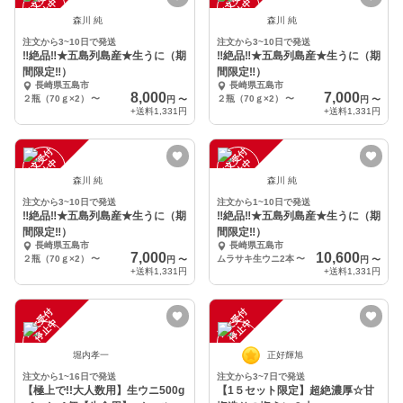
注
文
受
付
停
止
注
文
受
付
停
止
中
中
森川 純
森川 純
注文から3~10日で発送
注文から3~10日で発送
‼絶品‼★五島列島産★生うに（期
‼絶品‼★五島列島産★生うに（期
間限定‼）
間限定‼）
長崎県五島市
長崎県五島市
8,000
7,000
２瓶（70ｇ×2）
〜
２瓶（70ｇ×2）
〜
円
〜
円
〜
+送料
1,331円
+送料
1,331円
注
文
受
付
停
止
注
文
受
付
停
止
中
中
森川 純
森川 純
注文から3~10日で発送
注文から1~10日で発送
‼絶品‼★五島列島産★生うに（期
‼絶品‼★五島列島産★生うに（期
間限定‼）
間限定‼）
長崎県五島市
長崎県五島市
7,000
10,600
２瓶（70ｇ×2）
〜
ムラサキ生ウニ2本
〜
円
〜
円
〜
+送料
1,331円
+送料
1,331円
注
文
受
付
停
止
注
文
受
付
停
止
中
中
堀内孝一
正好輝旭
注文から1~16日で発送
注文から3~7日で発送
【極上で!!大人数用】生ウニ500g
【1５セット限定】超絶濃厚☆甘