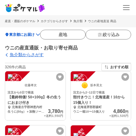
産直・通販のポケマル
カテゴリからさがす
魚介類
ウニの産地直送 商品
location_on
産地
絞り込み
東京都にお届け
ウニの産直通販・お取り寄せ商品
魚介類からさがす
326件の商品
おすすめ順
注
文
受
付
停
止
注
文
受
付
停
止
中
中
佐藤孝次
坂本晃太
注文から0日で発送
注文から2~12日で発送
【最終特価! 50+100g】冬の生う
殻付きウニ！北海道産！10から
におまけ付き
15個入り！
北海道古宇郡神恵内村
北海道茅部郡森町
3,780
4,860
生うに(50g）＋加熱ソース用（100g）
ウニ一箱10〜15個入り
円
円
+送料
1,550円
+送料
1,535円
注
文
受
付
停
止
注
文
受
付
停
止
中
中