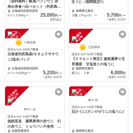
（送料無料）蝦夷バフンウニ 赤
生うに（期間限定‼）
身白身食べ比べセット（利尻島
北海道利尻郡利尻町
長崎県五島市
産）2パック入り
25,000
5,700
2パック200g
〜
２瓶（70ｇ×2）
〜
円
〜
円
〜
送料込み
+送料
1,331円
注
文
受
付
停
止
注
文
受
付
停
止
中
中
小林由典
正好輝旭
注文から2~16日で発送
北海道利尻島産(キタムラサキウ
注文から5~16日で発送
【２５セット限定】超絶濃厚☆玄
ニ)塩水パック
界灘産 甘塩造りの塩うに
北海道利尻郡利尻町
福岡県宗像市
5,220
6,000
1パック(100g)
〜
塩うに ２本
円
〜
円
+送料
1,500円
+送料
1,331円
注
文
受
付
停
止
注
文
受
付
停
止
中
中
森川 純
注文から2~10日で発送
野中一史
厄介うに(ガンガゼウニの塩うに)
注文から2~14日で発送
漁師直送 濃厚唐津の赤ウニ 幻
の赤ウニ ミョウバン不使用 無
佐賀県唐津市
長崎県五島市
選別 ウニ 雲丹