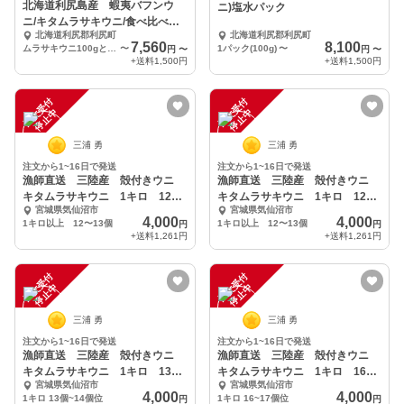
北海道利尻島産 蝦夷バフンウ
ニ)塩水パック
ニ/キタムラサキウニ/食べ比べセ
北海道利尻郡利尻町
北海道利尻郡利尻町
ット⭐︎
7,560
8,100
ムラサキウニ100gと蝦夷バフンウニ100gの塩水パック２個
〜
1パック(100g)
〜
円
〜
円
〜
+送料
1,500円
+送料
1,500円
注
文
受
付
停
止
注
文
受
付
停
止
中
中
三浦 勇
三浦 勇
注文から1~16日で発送
注文から1~16日で発送
漁師直送 三陸産 殻付きウニ
漁師直送 三陸産 殻付きウニ
キタムラサキウニ 1キロ 12〜
キタムラサキウニ 1キロ 12〜
宮城県気仙沼市
宮城県気仙沼市
13個
13個
4,000
4,000
1キロ以上 12〜13個
1キロ以上 12〜13個
円
円
+送料
1,261円
+送料
1,261円
注
文
受
付
停
止
注
文
受
付
停
止
中
中
三浦 勇
三浦 勇
注文から1~16日で発送
注文から1~16日で発送
漁師直送 三陸産 殻付きウニ
漁師直送 三陸産 殻付きウニ
キタムラサキウニ 1キロ 13〜
キタムラサキウニ 1キロ 16〜
宮城県気仙沼市
宮城県気仙沼市
14個
17個
4,000
4,000
1キロ 13個~14個位
1キロ 16~17個位
円
円