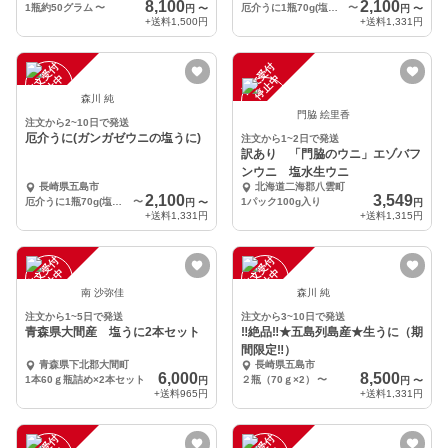
8,100
2,100
1瓶約50グラム
〜
厄介うに1瓶70g(塩うに)
〜
円
〜
円
〜
+送料
1,500円
+送料
1,331円
注
文
受
付
停
止
注
文
受
付
停
止
中
中
森川 純
門脇 絵里香
注文から2~10日で発送
厄介うに(ガンガゼウニの塩うに)
注文から1~2日で発送
訳あり 「門脇のウニ」エゾバフ
ンウニ 塩水生ウニ
長崎県五島市
北海道二海郡八雲町
2,100
3,549
厄介うに1瓶70g(塩うに)
〜
1パック100g入り
円
〜
円
+送料
1,331円
+送料
1,315円
注
文
受
付
停
止
注
文
受
付
停
止
中
中
南 沙弥佳
森川 純
注文から1~5日で発送
注文から3~10日で発送
青森県大間産 塩うに2本セット
‼絶品‼★五島列島産★生うに（期
間限定‼）
青森県下北郡大間町
長崎県五島市
6,000
8,500
1本60ｇ瓶詰め×2本セット
２瓶（70ｇ×2）
〜
円
円
〜
+送料
965円
+送料
1,331円