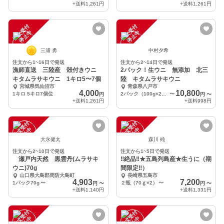
+送料
1,261円
+送料
1,261円
注
文
受
付
停
止
注
文
受
付
停
止
中
中
三浦 勇
中村夕希
注文から1~16日で発送
注文から2~14日で発送
漁師直送 三陸産 殻付きウニ
2パック！生ウニ 無添加 北三
キタムラサキウニ 1キロ5〜7個
陸 キタムラサキウニ
宮城県気仙沼市
青森県八戸市
4,000
10,800
1キロ 5キロ7個位
2パック（100g×2P）
〜
円
円
〜
+送料
1,261円
+送料
998円
注
文
受
付
停
止
注
文
受
付
停
止
中
中
大永健太
森川 純
注文から2~10日で発送
注文から1~5日で発送
瀬戸内天然 黒雲丹(ムラサキ
‼絶品‼★五島列島産★生うに（期
ウニ)70g
間限定‼）
山口県大島郡周防大島町
長崎県五島市
4,903
7,200
1パック70g
〜
２瓶（70ｇ×2）
〜
円
〜
円
〜
+送料
1,140円
+送料
1,331円
注
文
受
付
停
止
注
文
受
付
停
止
中
中