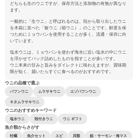
どちらも生のウニですが、保存方法と添加物の有無が異なり
ます。
一般的に「生ウニ」と呼ばれるのは、殻から取り出したウニ
を木箱に並べた「板ウニ（箱ウニ）」のことです。鮮度を保
つためにミョウバンを使用することが多く、流通・保存に向
いています。
塩水ウニは、ミョウバンを使わず海水に近い塩水の中にウニ
を浮かせてパック詰めしたものを指すことが多いです。
ウニ本来の甘みと旨みをダイレクトに味わえますが、賞味期
限が短く、届いたらすぐに食べるのがおすすめです。
ウニの品種で選ぶ
バフンウニ
ムラサキウニ
エゾバフンウニ
キタムラサキウニ
ウニのおすすめキーワード
塩水ウニ
殻付きウニ
ウニ ギフト
魚介類からさがす
牡蠣
魚介セット
エビ
貝類
鮭・サーモン・海マス