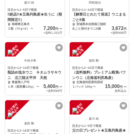
森川 純
阿部徳治
注文から1~5日で発送
注文から1~16日で発送
‼絶品‼★五島列島産★生うに（期
【解禁日とれたて発送】ウニまる
間限定‼）
ごと8個
長崎県五島市
宮城県本吉郡南三陸町
7,200
3,672
２瓶（70ｇ×2）
〜
丸ごと殻付きウニ8個
円
〜
円
+送料
1,331円
+送料
998円
注
文
受
付
停
止
注
文
受
付
停
止
中
中
中村夕希
柴田 剛
注文から2~14日で発送
注文から2~16日で発送
瓶詰め塩水ウニ キタムラサキウ
（送料無料）プレミアム蝦夷バフ
ニ 北三陸太平洋 天然
ンウニ（北海道利尻島産）
青森県八戸市
北海道利尻郡利尻町
5,400
15,000
１本（固形量120g）
〜
１パック 100g
〜
円
〜
円
〜
+送料
998円
送料込み
注
文
受
付
停
止
注
文
受
付
停
止
中
中
森川 純
柴田 剛
注文から1~5日で発送
父の日プレゼント★五島列島産★
注文から2~16日で発送