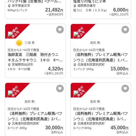
パック×1個【生食用】<クール便
塩造りの塩うに２本
岩手県釜石市
福岡県宗像市
発送>
21,492
6,000
500g×1パック
塩うに ２本（１２０g）
円
円
+送料
965円
+送料
1,331円
注
文
受
付
停
止
注
文
受
付
停
止
中
中
三浦 勇
柴田 剛
注文から1~16日で発送
注文から2~16日で発送
漁師直送 三陸産 殻付きウニ
（送料無料）プレミアム蝦夷バフ
キタムラサキウニ 1キロ 8〜
ンウニ（北海道利尻島産）１パッ
宮城県気仙沼市
北海道利尻郡利尻町
10個
ク100g
4,320
15,000
1キロ 8〜10個
１パック 100g
円
円
+送料
1,261円
送料込み
注
文
受
付
停
止
注
文
受
付
停
止
中
中
柴田 剛
柴田 剛
注文から2~16日で発送
注文から2~16日で発送
（送料無料）プレミアム蝦夷バフ
（送料無料）プレミアム蝦夷バフ
ンウニ（北海道利尻島産）2パッ
ンウニ（北海道利尻島産）3パッ
北海道利尻郡利尻町
北海道利尻郡利尻町
ク200g
ク300g
30,000
45,000
2パック 200g
3パック300g
円
円
送料込み
送料込み