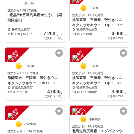
森川 純
三浦 勇
注文から1~5日で発送
‼絶品‼★五島列島産★生うに（期
注文から1~16日で発送
漁師直送 三陸産 殻付きウニ
間限定‼）
キタムラサキウニ 1キロ 7〜
長崎県五島市
宮城県気仙沼市
10個
7,200
4,000
２瓶（70ｇ×2）
〜
1キロ 7〜10個
円
〜
円
+送料
1,331円
+送料
1,261円
注
文
受
付
停
止
注
文
受
付
停
止
中
中
三浦 勇
三浦 勇
注文から1~16日で発送
注文から1~16日で発送
漁師直送 三陸産 殻付きウニ
漁師直送 三陸産 殻付きウニ
キタムラサキウニ 1キロ 9 〜
キタムラサキウニ 1キロ 12〜
宮城県気仙沼市
宮城県気仙沼市
10個
13個位
4,000
3,600
1キロ 7〜10個
1キロ 12〜13個位
円
円
+送料
1,261円
+送料
1,261円
注
文
受
付
停
止
注
文
受
付
停
止
中
中
小林由典
小林由典
注文から1~16日で発送
北海道利尻島産（エゾバフンウ
注文から当日~16日で発送