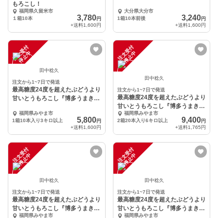
もろこし！
福岡県久留米市
大分県大分市
3,780
3,240
１箱10本
1箱10本前後
円
円
+送料
1,600円
+送料
1,600円
注
文
受
付
停
止
注
文
受
付
停
止
中
中
田中稔久
田中稔久
注文から1~7日で発送
最高糖度24度を超えたぶどうより
注文から1~7日で発送
最高糖度24度を超えたぶどうより
甘いとうもろこし『博多うまき
甘いとうもろこし『博多うまき
び』10本入り
福岡県みやま市
福岡県みやま市
び』お任せ20本入り
5,800
9,400
1箱10本入り3キロ以上
2箱20本入り6キロ以上
円
円
+送料
1,600円
+送料
1,765円
注
文
受
付
停
止
注
文
受
付
停
止
中
中
田中稔久
田中稔久
注文から1~7日で発送
注文から1~7日で発送
最高糖度24度を超えたぶどうより
最高糖度24度を超えたぶどうより
甘いとうもろこし『博多うまき
甘いとうもろこし『博多うまき
福岡県みやま市
福岡県みやま市
び』お任せ30本入り
び』訳アリ3キロ