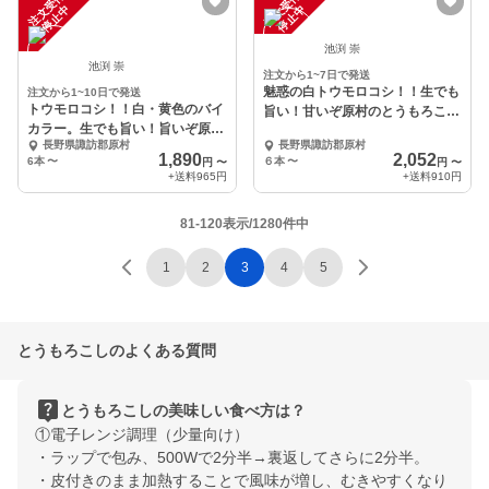
注
文
受
付
停
止
注
文
受
付
停
止
中
中
池渕 崇
池渕 崇
注文から1~7日で発送
魅惑の白トウモロコシ！！生でも
注文から1~10日で発送
トウモロコシ！！白・黄色のバイ
旨い！甘いぞ原村のとうもろこ
カラー。生でも旨い！旨いぞ原村
し！！
長野県諏訪郡原村
長野県諏訪郡原村
のとうもろこし！！
1,890
2,052
6本
〜
６本
〜
円
〜
円
〜
+送料
965円
+送料
910円
81-120表示/1280件中
1
2
3
4
5
とうもろこしのよくある質問
live_help
とうもろこしの美味しい食べ方は？
①電子レンジ調理（少量向け）
・ラップで包み、500Wで2分半→裏返してさらに2分半。
・皮付きのまま加熱することで風味が増し、むきやすくなり