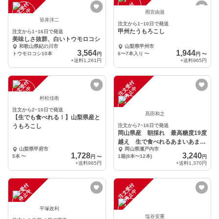
注
文
受
付
停
止
注
文
受
付
停
止
中
中
雨宮由規
笹井洋二
注文から1~10日で発送
甲州たうもろこし
注文から1~16日で発送
美味しさ抜群、白いトウモロコシ
和歌山県紀の川市
山梨県甲州市
3,564
1,944
トウモロコシ10本
6〜7本入り
〜
円
円
〜
+送料
1,261円
+送料
965円
注
文
受
付
停
止
注
文
受
付
停
止
中
中
村松佳衛
注文から2~10日で発送
髙田和之
【生でも食べれる！】山梨県産と
うもろこし
注文から7~16日で発送
岡山県産 朝採れ 最高糖度19度
越え 生で食べれるあまいあま〜
山梨県甲府市
岡山県瀬戸内市
いとうもろこし
1,728
3,240
5本
〜
1箱(8本〜12本)
円
〜
円
+送料
965円
+送料
1,370円
注
文
受
付
停
止
注
文
受
付
停
止
中
中
平塚政利
塩谷安重