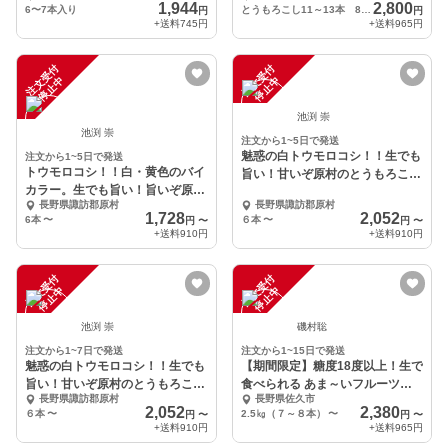
1,944
2,800
6〜7本入り
とうもろこし11～13本 80サイズ
円
円
+送料
745円
+送料
965円
注
文
受
付
停
止
注
文
受
付
停
止
中
中
池渕 崇
池渕 崇
注文から1~5日で発送
魅惑の白トウモロコシ！！生でも
注文から1~5日で発送
トウモロコシ！！白・黄色のバイ
旨い！甘いぞ原村のとうもろこ
カラー。生でも旨い！旨いぞ原村
し！！
長野県諏訪郡原村
長野県諏訪郡原村
のとうもろこし！！
1,728
2,052
6本
〜
６本
〜
円
〜
円
〜
+送料
910円
+送料
910円
注
文
受
付
停
止
注
文
受
付
停
止
中
中
池渕 崇
磯村聡
注文から1~7日で発送
注文から1~15日で発送
魅惑の白トウモロコシ！！生でも
【期間限定】糖度18度以上！生で
旨い！甘いぞ原村のとうもろこ
食べられる あま～いフルーツコ
長野県諏訪郡原村
長野県佐久市
し！！
ーン
2,052
2,380
６本
〜
2.5㎏（７～８本）
〜
円
〜
円
〜
+送料
910円
+送料
965円