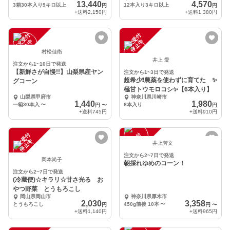
13,440
4,570
3箱30本入り9キロ以上
12本入り3キロ以上
円
円
+送料
2,150円
+送料
1,380円
注
文
受
付
停
止
注
文
受
付
停
止
中
中
村松佳衛
井上 愛
注文から1~10日で発送
【新鮮さが自慢!!】山梨県産ヤン
注文から1~3日で発送
超希少❗️農薬を使わずに育てた ✨
グコーン
極甘トウモロコシ✨【6本入り】
山梨県甲府市
神奈川県川崎市
1,440
1,980
一箱30本入
〜
6本入り
円
〜
円
+送料
745円
+送料
910円
注
文
受
付
停
止
注
文
受
付
停
止
中
中
井上芳文
注文から2~7日で発送
岡本尚子
朝採れゆめのコーン！
注文から2~7日で発送
(冷蔵便)☆キラリ☆甘さ光る お
やつ野菜 とうもろこし
岡山県岡山市
神奈川県厚木市
2,030
3,358
とうもろこし
450g前後 10本
〜
円
円
〜
+送料
1,140円
+送料
965円