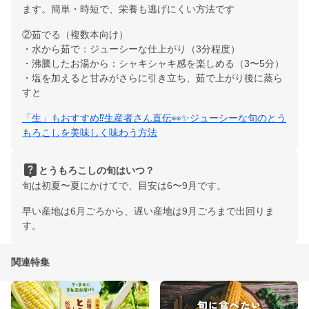
ます。簡単・時短で、栄養も逃げにくい方法です
②茹でる（複数本向け）
・水から茹で：ジューシーな仕上がり（3分程度）
・沸騰したお湯から：シャキシャキ感を楽しめる（3〜5分）
・塩を加えると甘みがさらに引き立ち、茹で上がり後に蒸ら
すと
「生」もおすすめ⁉︎生産者さん直伝👀✨ジューシーな︎旬のとう
もろこしを美味しく味わう方法
live_help
とうもろこしの旬はいつ？
旬は初夏〜夏にかけてで、目安は6〜9月です。
早い産地は6月ごろから、遅い産地は9月ごろまで出回りま
す。
関連特集