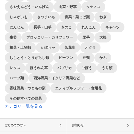
さやえんどう・いんげん
山菜・野草
タケノコ
じゃがいも
さつまいも
青菜・菜っぱ類
ねぎ
にんじん
長芋・山芋
きのこ
れんこん
キャベツ
生姜
ブロッコリー・カリフラワー
里芋
大根
根菜・土物類
かぼちゃ
落花生
オクラ
ししとう・とうがらし類
ピーマン
豆類
かぶ
レタス
ほうれん草
パプリカ
ごぼう
うり類
ハーブ類
西洋野菜・イタリア野菜など
香味野菜・つまもの類
エディブルフラワー・食用花
その他すべての野菜
カテゴリ一覧を見る
はじめての方へ
お知らせ