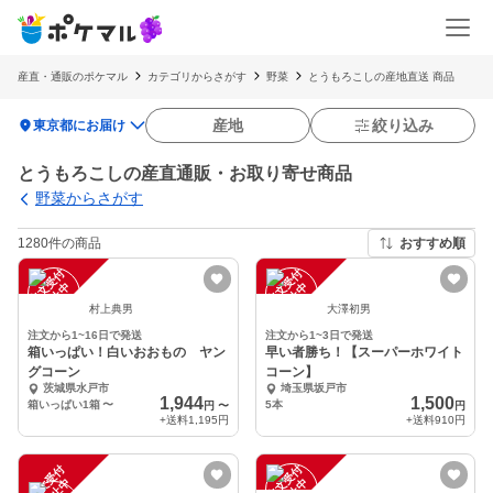
産直・通販のポケマル
カテゴリからさがす
野菜
とうもろこしの産地直送 商品
location_on
産地
絞り込み
東京都にお届け
とうもろこしの産直通販・お取り寄せ商品
野菜からさがす
1280件の商品
おすすめ順
注
文
受
付
停
止
注
文
受
付
停
止
中
中
村上典男
大澤初男
注文から1~16日で発送
注文から1~3日で発送
箱いっぱい！白いおおもの ヤン
早い者勝ち！【スーパーホワイト
グコーン
コーン】
茨城県水戸市
埼玉県坂戸市
1,944
1,500
箱いっぱい1箱
〜
5本
円
〜
円
+送料
1,195円
+送料
910円
注
文
受
付
停
止
注
文
受
付
停
止
中
中