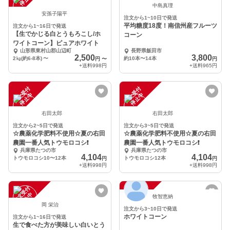
中島真理
安孫子陽平
注文から1~10日で発送
平均糖度18度！南信州産フルーツ
注文から1~16日で発送
【生でかじる白とうもろこし/ホ
コーン
ワイトコーン】ピュアホワイト
山形県東村山郡山辺町
長野県飯田市
2,500
3,800
2㎏(約6-8本)
〜
約10本〜14本
円
〜
円
+送料
998円
+送料
965円
注
文
受
付
停
止
注
文
受
付
停
止
中
中
右田太郎
右田太郎
注文から2~5日で発送
注文から3~5日で発送
☆農薬化学肥料不使用☆夏の右田
☆農薬化学肥料不使用☆夏の右田
農園一番人気トウモロコシ❗️
農園一番人気トウモロコシ❗️
兵庫県たつの市
兵庫県たつの市
4,104
4,104
トウモロコシ10〜12本
トウモロコシ12本
円
円
+送料
998円
+送料
998円
注
文
受
付
停
止
注
文
受
付
停
止
中
中
牧智恵納
岡 栄治
注文から3~10日で発送
ホワイトコーン
注文から1~16日で発送
生で食べた方が美味しい白いとう