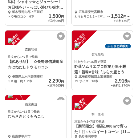
6本】シャキッ☆とジューシー！
お日様をい～っぱい浴びた栃木の
栃木県河内郡上三川町
広島県安芸高田市
とうもろこし！ 6本
1,500
1,512
トウモロコシ 6本
とうもろこし2－4本、トマト400g
〜
円
円
〜
+送料
965円
+送料
470円
注
文
受
付
停
止
注
文
受
付
停
止
中
中
ふるさと納税可
森田容植
舘尾雄治
注文から1~7日で発送
【訳あり品】 ☆長野県信濃町産
注文から2~16日で発送
野菜ソムリエプロ舘尾万里子厳
☆はねだしトウモロコシ
選！旨味×甘味『ふらの産とうも
長野県上水内郡信濃町
北海道空知郡上富良野町
ろこし』2L 10本
2,290
2,916
５Ｋ箱 約１２本
２Lサイズ 10本
円
円
+送料
965円
+送料
1,370円
注
文
受
付
停
止
注
文
受
付
停
止
中
中
雨宮由規
注文から1~13日で発送
和田佳浩
むらさきとうもろこし
注文から2~7日で発送
【期間限定】標高1000ｍで育っ
た！甘～いスイートコーン（11～
山梨県甲州市
長野県岡谷市
13本）