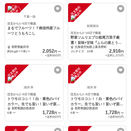
注
文
受
付
停
止
注
文
受
付
停
止
中
中
千葉一哉
注文から1~5日で発送
舘尾雄治
まるでフルーツ！？南信州産フル
ーツとうもろこし
注文から2~16日で発送
野菜ソムリエプロ舘尾万里子厳
選！旨味×甘味『ふらの産とうも
長野県飯田市
北海道空知郡上富良野町
ろこし』2L 10本
2,052
2,916
約2kg(6〜7本)
〜
２Lサイズ 10本
円
〜
円
+送料
965円
+送料
1,370円
注
文
受
付
停
止
注
文
受
付
停
止
中
中
池渕 崇
池渕 崇
注文から1~5日で発送
注文から1~5日で発送
トウモロコシ！！白・黄色のバイ
トウモロコシ！！白・黄色のバイ
カラー。生でも旨い！旨いぞ原村
カラー。生でも旨い！旨いぞ原村
長野県諏訪郡原村
長野県諏訪郡原村
のとうもろこし！！
のとうもろこし！！
1,728
1,728
6本
〜
6本
〜
円
〜
円
〜
+送料
965円
+送料
965円