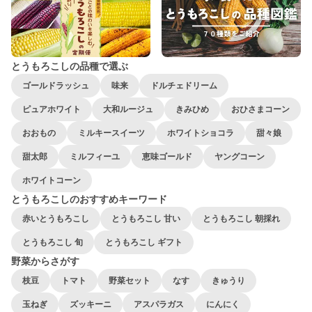
とうもろこしの品種で選ぶ
ゴールドラッシュ
味来
ドルチェドリーム
ピュアホワイト
大和ルージュ
きみひめ
おひさまコーン
おおもの
ミルキースイーツ
ホワイトショコラ
甜々娘
甜太郎
ミルフィーユ
恵味ゴールド
ヤングコーン
ホワイトコーン
とうもろこしのおすすめキーワード
赤いとうもろこし
とうもろこし 甘い
とうもろこし 朝採れ
とうもろこし 旬
とうもろこし ギフト
野菜からさがす
枝豆
トマト
野菜セット
なす
きゅうり
玉ねぎ
ズッキーニ
アスパラガス
にんにく