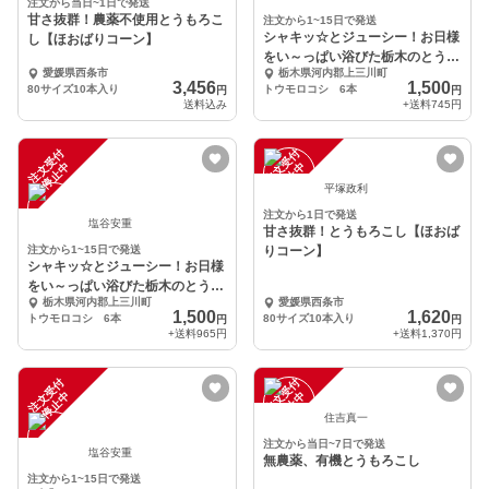
注文から当日~1日で発送
甘さ抜群！農薬不使用とうもろこ
注文から1~15日で発送
シャキッ☆とジューシー！お日様
し【ほおばりコーン】
をい～っぱい浴びた栃木のとうも
愛媛県西条市
栃木県河内郡上三川町
ろこし！ 6本
3,456
1,500
80サイズ10本入り
トウモロコシ 6本
円
円
送料込み
+送料
745円
注
文
受
付
停
止
注
文
受
付
停
止
中
中
平塚政利
注文から1日で発送
塩谷安重
甘さ抜群！とうもろこし【ほおば
注文から1~15日で発送
りコーン】
シャキッ☆とジューシー！お日様
をい～っぱい浴びた栃木のとうも
栃木県河内郡上三川町
愛媛県西条市
ろこし！ 6本
1,500
1,620
トウモロコシ 6本
80サイズ10本入り
円
円
+送料
965円
+送料
1,370円
注
文
受
付
停
止
注
文
受
付
停
止
中
中
住吉真一
注文から当日~7日で発送
塩谷安重
無農薬、有機とうもろこし
注文から1~15日で発送