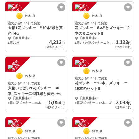
注
文
受
付
停
止
注
文
受
付
停
止
中
中
鈴木 泉
鈴木 泉
注文から2~14日で発送
注文から2~14日で発送
大箱❣️花ズッキーニ‼️30本❗️緑と黄
花ズッキーニ6本‼️とズッキーニ2
色‼️➕α
本のミニセット‼️
千葉県勝浦市
千葉県勝浦市
4,212
1,123
1箱30本
1箱6本の花ズッキーニとズッキーニ2本
円
円
+送料
1,195円
+送料
910円
注
文
受
付
停
止
注
文
受
付
停
止
中
中
鈴木 泉
鈴木 泉
注文から2~14日で発送
花ズッキーニ12本、ズッキーニ
注文から2~14日で発送
大箱いっぱい❣️花ズッキーニ30
10本のセット‼️
本‼️ズッキーニ6本❗️緑と黄色‼️➕α
千葉県勝浦市
千葉県勝浦市
5,054
3,088
1箱に花ズッキーニ30本、ズッキーニ6本
1箱花ズッキーニ12本、ズッキーニ10本
円
円
+送料
1,195円
+送料
965円
注
文
受
付
停
止
注
文
受
付
停
止
中
中
鈴木 泉
鈴木 泉
注文から2~14日で発送
注文から2~14日で発送