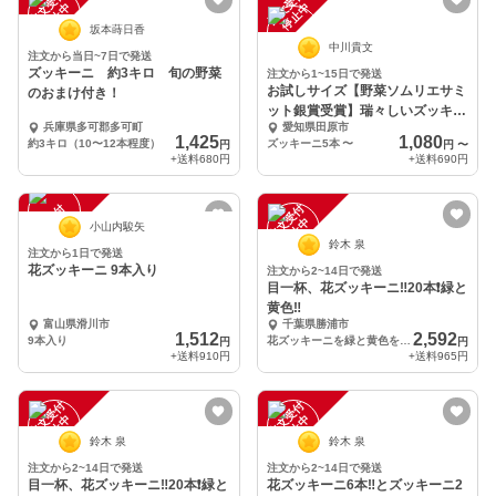
注
文
受
付
停
止
注
文
受
付
停
止
中
中
坂本蒔日香
中川貴文
注文から当日~7日で発送
ズッキーニ 約3キロ 旬の野菜
注文から1~15日で発送
お試しサイズ【野菜ソムリエサミ
のおまけ付き！
ット銀賞受賞】瑞々しいズッキー
兵庫県多可郡多可町
愛知県田原市
ニ
1,425
1,080
約3キロ（10〜12本程度）
ズッキーニ5本
〜
円
円
〜
+送料
680円
+送料
690円
注
文
受
付
停
止
注
文
受
付
停
止
中
中
小山内駿矢
鈴木 泉
注文から1日で発送
花ズッキーニ 9本入り
注文から2~14日で発送
目一杯、花ズッキーニ‼️20本❗️緑と
黄色‼️
富山県滑川市
千葉県勝浦市
1,512
2,592
9本入り
花ズッキーニを緑と黄色を少し
円
円
+送料
910円
+送料
965円
注
文
受
付
停
止
注
文
受
付
停
止
中
中
鈴木 泉
鈴木 泉
注文から2~14日で発送
注文から2~14日で発送
目一杯、花ズッキーニ‼️20本❗️緑と
花ズッキーニ6本‼️とズッキーニ2