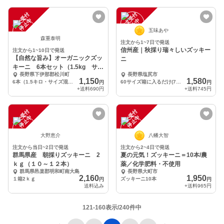
注
文
受
付
停
止
注
文
受
付
停
止
中
中
五味あや
森重泰明
注文から1~7日で発送
信州産｜秋採り瑞々しいズッキー
注文から1~10日で発送
【自然な旨み】オーガニックズッ
ニ
キーニ 6本セット（1.5kg サイ
長野県下伊那郡松川町
長野県塩尻市
ズ混合）
1,150
1,580
6本（1.5キロ・サイズ混合）
60サイズ箱に入るだけ(7～10個程度)
円
円
+送料
690円
+送料
745円
注
文
受
付
停
止
注
文
受
付
停
止
中
中
大野恵介
八幡大智
注文から当日~2日で発送
注文から2~4日で発送
群馬県産 朝採りズッキーニ 2
夏の元気！ズッキーニ＝10本/農
ｋｇ（１０～１２本）
薬／化学肥料・不使用
群馬県邑楽郡明和町南大島
長野県大町市
2,160
1,950
１箱2ｋｇ
ズッキーニ10本
円
円
送料込み
+送料
965円
121-160表示/240件中