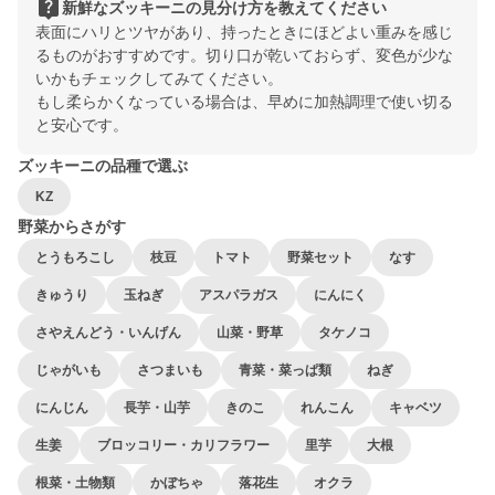
live_help
新鮮なズッキーニの見分け方を教えてください
表面にハリとツヤがあり、持ったときにほどよい重みを感じ
るものがおすすめです。切り口が乾いておらず、変色が少な
いかもチェックしてみてください。
もし柔らかくなっている場合は、早めに加熱調理で使い切る
と安心です。
ズッキーニの品種で選ぶ
KZ
野菜からさがす
とうもろこし
枝豆
トマト
野菜セット
なす
きゅうり
玉ねぎ
アスパラガス
にんにく
さやえんどう・いんげん
山菜・野草
タケノコ
じゃがいも
さつまいも
青菜・菜っぱ類
ねぎ
にんじん
長芋・山芋
きのこ
れんこん
キャベツ
生姜
ブロッコリー・カリフラワー
里芋
大根
根菜・土物類
かぼちゃ
落花生
オクラ