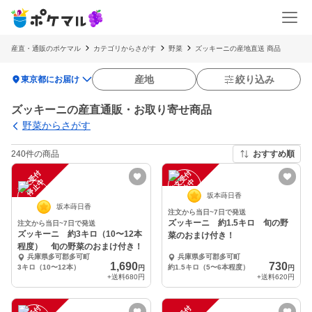
産直・通販のポケマル
カテゴリからさがす
野菜
ズッキーニの産地直送 商品
location_on
産地
絞り込み
東京都にお届け
ズッキーニの産直通販・お取り寄せ商品
野菜からさがす
240件の商品
おすすめ順
注
文
受
付
停
止
注
文
受
付
停
止
中
中
坂本蒔日香
坂本蒔日香
注文から当日~7日で発送
ズッキーニ 約1.5キロ 旬の野
注文から当日~7日で発送
ズッキーニ 約3キロ（10〜12本
菜のおまけ付き！
程度） 旬の野菜のおまけ付き！
兵庫県多可郡多可町
兵庫県多可郡多可町
1,690
730
3キロ（10〜12本）
約1.5キロ（5〜6本程度）
円
円
+送料
680円
+送料
620円