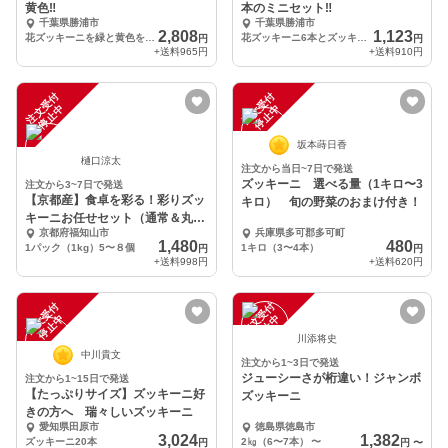
黄色‼️
本のミニセット‼️
千葉県勝浦市
千葉県勝浦市
2,808
1,123
花ズッキーニを緑と黄色を少し
花ズッキーニ6本とズッキーニ2本を緑と黄色を少し
円
円
+送料
965円
+送料
910円
注
文
受
付
停
止
注
文
受
付
停
止
中
中
坂本蒔日香
樋口涼太
注文から当日~7日で発送
ズッキーニ 選べる量（1キロ〜3
注文から3~7日で発送
【京都産】食卓を彩る！彩りズッ
キロ） 旬の野菜のおまけ付き！
キーニお任せセット（通常＆丸ズ
京都府福知山市
兵庫県多可郡多可町
ッキーニ）１㎏
1,480
480
1パック（1kg）5〜８個
1キロ（3〜4本）
円
円
+送料
998円
+送料
620円
注
文
受
付
停
止
注
文
受
付
停
止
中
中
川添将史
中川貴文
注文から1~3日で発送
ジューシーさが桁違い！ジャンボ
注文から1~15日で発送
【たっぷりサイズ】ズッキーニ好
ズッキーニ
きの方へ 瑞々しいズッキーニ
愛知県田原市
徳島県徳島市
3,024
1,382
ズッキーニ20本
2㎏（6〜7本）
〜
円
円
〜