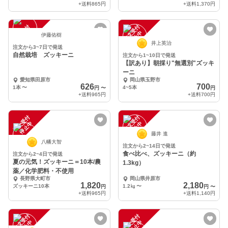
+送料
865円
+送料
1,370円
注
文
受
付
停
止
注
文
受
付
停
止
中
中
伊藤佑樹
井上英治
注文から3~7日で発送
自然栽培 ズッキーニ
注文から1~10日で発送
【訳あり】朝採り"無選別"ズッキ
ーニ
愛知県田原市
岡山県玉野市
626
700
1本
〜
4~5本
円
〜
円
+送料
965円
+送料
700円
注
文
受
付
停
止
注
文
受
付
停
止
中
中
藤井 進
八幡大智
注文から2~14日で発送
食べ比べ、ズッキーニ（約
注文から2~4日で発送
夏の元気！ズッキーニ＝10本/農
1.3kg）
薬／化学肥料・不使用
長野県大町市
岡山県井原市
1,820
2,180
ズッキーニ10本
1.2㎏
〜
円
円
〜
+送料
965円
+送料
1,140円
注
文
受
付
停
止
注
文
受
付
停
止
中
中