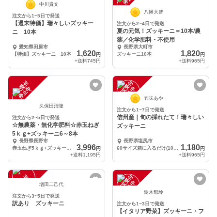
中川貴文
八幡大智
注文から1~5日で発送
【週末特価】瑞々しいズッキー
注文から2~4日で発送
夏の元気！ズッキーニ＝10本/農
ニ 10本
薬／化学肥料・不使用
愛知県田原市
長野県大町市
1,620
1,820
【特価】ズッキーニ 10本
ズッキーニ10本
円
円
+送料
745円
+送料
965円
注
文
受
付
停
止
注
文
受
付
停
止
中
中
五味あや
久保田清隆
注文から1~7日で発送
信州産｜旬の採れたて！瑞々しい
注文から2~5日で発送
☆無農薬・無化学肥料☆赤玉ねぎ
ズッキーニ
5ｋｇ+ズッキーニ6～8本
長野県長野市
長野県塩尻市
3,996
1,180
赤玉ねぎ5ｋｇ+ズッキーニ6～8本
60サイズ箱に入るだけ(10こ～)
円
円
+送料
1,195円
+送料
965円
注
文
受
付
停
止
注
文
受
付
停
止
中
中
増田二己代
鈴木郁玲
注文から3~5日で発送
訳あり ズッキーニ
注文から1~3日で発送
【イタリア野菜】ズッキーニ・フ