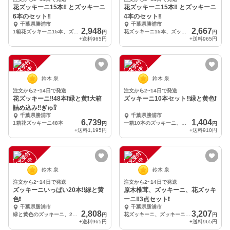
花ズッキーニ15本‼️ とズッキーニ
花ズッキーニ15本‼️ とズッキーニ
6本のセット‼️
4本のセット‼️
千葉県勝浦市
千葉県勝浦市
2,948
2,667
1箱花ズッキーニ15本、ズッキーニ6本
花ズッキーニ15本、ズッキーニ4本
円
円
+送料
965円
+送料
965円
注
文
受
付
停
止
注
文
受
付
停
止
中
中
鈴木 泉
鈴木 泉
注文から2~14日で発送
注文から2~14日で発送
花ズッキーニ‼️48本❗️緑と黄❗️大箱
ズッキーニ10本セット‼️緑と黄色❗️
詰め込み‼️ぎゅ⁉️
千葉県勝浦市
千葉県勝浦市
6,739
1,404
1箱花ズッキーニ48本
一箱10本のズッキーニ、緑と黄色
円
円
+送料
1,195円
+送料
910円
注
文
受
付
停
止
注
文
受
付
停
止
中
中
鈴木 泉
鈴木 泉
注文から2~14日で発送
注文から2~14日で発送
ズッキーニいっぱい20本‼️緑と黄
原木椎茸、ズッキーニ、花ズッキ
色❗️
ーニ‼️3点セット❗️
千葉県勝浦市
千葉県勝浦市
2,808
3,207
緑と黄色のズッキーニ、20本
花ズッキーニ、ズッキーニ、椎茸のセット
円
円
+送料
965円
+送料
965円