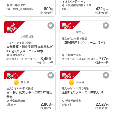
ィオレンティーナ
埼玉県所沢市
大阪府南河内郡太子町
800
432
1箱 約2kg(10本前後)
1本
〜
円
円
〜
+送料
910円
+送料
965円
注
文
受
付
停
止
注
文
受
付
停
止
中
中
塚田 仁
久保田清隆
注文から2~5日で発送
【茨城県産】ズッキーニ（5本）
注文から2~5日で発送
☆無農薬・無化学肥料☆赤玉ねぎ
3ｋｇ+ズッキーニ8～10本
長野県長野市
茨城県古河市
3,456
777
赤玉ねぎ3ｋｇ+ズッキーニ8～10本
ズッキーニ 1本あたり160g～200g
円
円
+送料
1,195円
+送料
690円
注
文
受
付
停
止
注
文
受
付
停
止
中
中
鈴木 泉
鈴木 泉
注文から2~14日で発送
注文から2~14日で発送
目一杯、花ズッキーニ‼️20本❗️緑と
全部❗️花ズッキーニ‼️18本入り❗️
黄色‼️
千葉県勝浦市
千葉県勝浦市
2,808
2,527
1箱20本
1箱18本
円
円
+送料
965円
+送料
965円