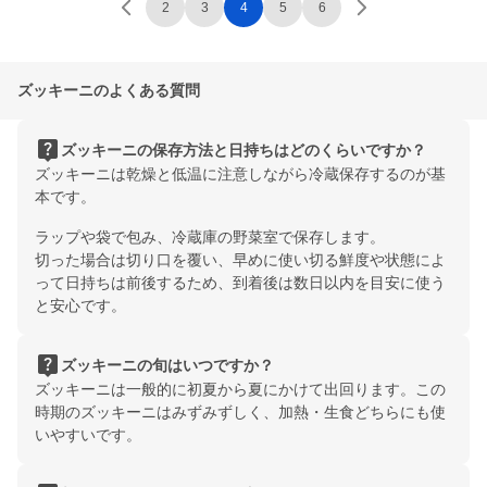
2
3
4
5
6
ズッキーニのよくある質問
live_help
ズッキーニの保存方法と日持ちはどのくらいですか？
ズッキーニは乾燥と低温に注意しながら冷蔵保存するのが基
本です。
ラップや袋で包み、冷蔵庫の野菜室で保存します。
切った場合は切り口を覆い、早めに使い切る鮮度や状態によ
って日持ちは前後するため、到着後は数日以内を目安に使う
と安心です。
live_help
ズッキーニの旬はいつですか？
ズッキーニは一般的に初夏から夏にかけて出回ります。この
時期のズッキーニはみずみずしく、加熱・生食どちらにも使
いやすいです。