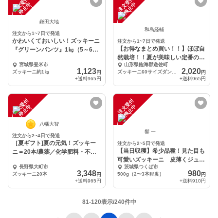
注
文
受
付
停
止
注
文
受
付
停
止
中
中
鎌田大地
和島経輔
注文から1~7日で発送
かわいくておいしい！ズッキーニ
注文から1~7日で発送
【お得なまとめ買い！！】ほぼ自
『グリーンパンツ』1㎏（5～6
然栽培！！夏が美味しい定番のズ
本）
宮城県登米市
山形県飽海郡遊佐町
ッキーニ！！
1,123
2,020
ズッキーニ約1㎏
ズッキーニ60サイズダンボールに入るだけ
円
円
+送料
965円
+送料
965円
注
文
受
付
停
止
注
文
受
付
停
止
中
中
八幡大智
響 一
注文から2~4日で発送
［夏ギフト]夏の元気！ズッキー
注文から2~5日で発送
【当日収穫】希少品種！見た目も
ニ＝20本/農薬／化学肥料・不使
可愛いズッキーニ 皮薄くジュー
用
長野県大町市
茨城県つくば市
シー・驚きの柔らかさ
3,348
980
ズッキーニ20本
500g（2〜3本程度）
円
円
+送料
965円
+送料
910円
81-120表示/240件中