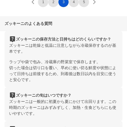
1
2
3
4
5
ズッキーニのよくある質問
live_help
ズッキーニの保存方法と日持ちはどのくらいですか？
ズッキーニは乾燥と低温に注意しながら冷蔵保存するのが基
本です。
ラップや袋で包み、冷蔵庫の野菜室で保存します。
切った場合は切り口を覆い、早めに使い切る鮮度や状態によ
って日持ちは前後するため、到着後は数日以内を目安に使う
と安心です。
live_help
ズッキーニの旬はいつですか？
ズッキーニは一般的に初夏から夏にかけて出回ります。この
時期のズッキーニはみずみずしく、加熱・生食どちらにも使
いやすいです。