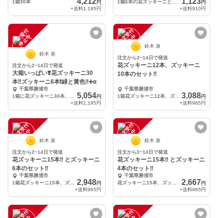
4,212
1,123
1箱30本
1箱6本の花ズッキーニとズッキーニ2本
円
円
+送料
1,195円
+送料
910円
注
文
受
付
停
止
注
文
受
付
停
止
中
中
鈴木 泉
鈴木 泉
注文から2~14日で発送
花ズッキーニ12本、ズッキーニ
注文から2~14日で発送
大箱いっぱい❣️花ズッキーニ30
10本のセット‼️
本‼️ズッキーニ6本❗️緑と黄色‼️➕α
千葉県勝浦市
千葉県勝浦市
5,054
3,088
1箱に花ズッキーニ30本、ズッキーニ6本
1箱花ズッキーニ12本、ズッキーニ10本
円
円
+送料
1,195円
+送料
965円
注
文
受
付
停
止
注
文
受
付
停
止
中
中
鈴木 泉
鈴木 泉
注文から2~14日で発送
注文から2~14日で発送
花ズッキーニ15本‼️ とズッキーニ
花ズッキーニ15本‼️ とズッキーニ
6本のセット‼️
4本のセット‼️
千葉県勝浦市
千葉県勝浦市
2,948
2,667
1箱花ズッキーニ15本、ズッキーニ6本
花ズッキーニ15本、ズッキーニ4本
円
円
+送料
965円
+送料
965円
注
文
受
付
停
止
注
文
受
付
停
止