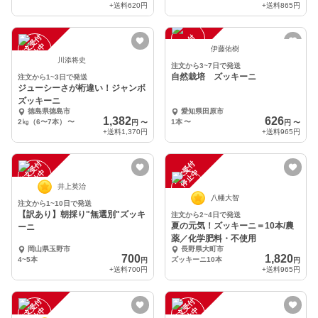
+送料
620円
+送料
865円
注
文
受
付
停
止
注
文
受
付
停
止
中
中
伊藤佑樹
川添将史
注文から3~7日で発送
自然栽培 ズッキーニ
注文から1~3日で発送
ジューシーさが桁違い！ジャンボ
ズッキーニ
徳島県徳島市
愛知県田原市
1,382
626
2㎏（6〜7本）
〜
1本
〜
円
〜
円
〜
+送料
1,370円
+送料
965円
注
文
受
付
停
止
注
文
受
付
停
止
中
中
井上英治
八幡大智
注文から1~10日で発送
【訳あり】朝採り"無選別"ズッキ
注文から2~4日で発送
夏の元気！ズッキーニ＝10本/農
ーニ
薬／化学肥料・不使用
岡山県玉野市
長野県大町市
700
1,820
4~5本
ズッキーニ10本
円
円
+送料
700円
+送料
965円
注
文
受
付
停
止
注
文
受
付
停
止
中
中