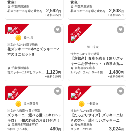
黄色‼️
黄色‼️
千葉県勝浦市
千葉県勝浦市
2,592
2,808
花ズッキーニを緑と黄色を少し
花ズッキーニを緑と黄色を少し
円
円
+送料
965円
+送料
965円
注
文
受
付
停
止
注
文
受
付
停
止
中
中
鈴木 泉
注文から2~14日で発送
樋口涼太
花ズッキーニ6本‼️とズッキーニ2
本のミニセット‼️
注文から3~7日で発送
【京都産】食卓を彩る！彩りズッ
キーニお任せセット（通常＆丸ズ
千葉県勝浦市
京都府福知山市
ッキーニ）１㎏
1,123
1,480
花ズッキーニ6本とズッキーニ2本を緑と黄色を少し
1パック（1kg）5〜８個
円
円
+送料
910円
+送料
998円
注
文
受
付
停
止
注
文
受
付
停
止
中
中
坂本蒔日香
中川貴文
注文から当日~7日で発送
注文から1~15日で発送
ズッキーニ 選べる量（1キロ〜3
【たっぷりサイズ】ズッキーニ好
キロ） 旬の野菜のおまけ付き！
きの方へ 瑞々しいズッキーニ
兵庫県多可郡多可町
愛知県田原市
480
3,024
1キロ（3〜4本）
ズッキーニ20本
円
円