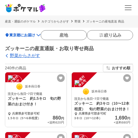
産直・通販のポケマル
カテゴリからさがす
野菜
ズッキーニの産地直送 商品
location_on
産地
絞り込み
東京都にお届け
ズッキーニの産直通販・お取り寄せ商品
野菜からさがす
240件の商品
おすすめ順
注
文
受
付
停
止
注
文
受
付
停
止
中
中
坂本蒔日香
坂本蒔日香
注文から当日~7日で発送
ズッキーニ 約1.5キロ 旬の野
注文から当日~7日で発送
ズッキーニ 約3キロ（10〜12本
菜のおまけ付き！
程度） 旬の野菜のおまけ付き！
兵庫県多可郡多可町
兵庫県多可郡多可町
860
1,690
1.5キロ（5〜6本程度）
3キロ（10〜12本）
円
円
+送料
620円
+送料
680円