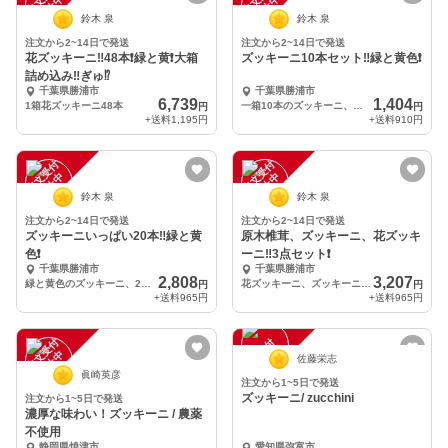
中
中
鈴木 泉
鈴木 泉
注文から2~14日で発送
注文から2~14日で発送
花ズッキーニ‼️48本❗️緑と黄❗️大箱
ズッキーニ10本セット‼️緑と黄色❗️
詰め込み‼️ぎゅ⁉️
千葉県勝浦市
千葉県勝浦市
6,739
1,404
1箱花ズッキーニ48本
一箱10本のズッキーニ、緑と黄色
円
円
+送料
1,195円
+送料
910円
注
文
受
付
停
止
注
文
受
付
停
止
中
中
鈴木 泉
鈴木 泉
注文から2~14日で発送
注文から2~14日で発送
ズッキーニいっぱい20本‼️緑と黄
原木椎茸、ズッキーニ、花ズッキ
色❗️
ーニ‼️3点セット❗️
千葉県勝浦市
千葉県勝浦市
2,808
3,207
緑と黄色のズッキーニ、20本
花ズッキーニ、ズッキーニ、椎茸のセット
円
円
+送料
965円
+送料
965円
注
文
受
付
停
止
注
文
受
付
停
止
中
中
佐藤栄志
眞崎英彦
注文から1~5日で発送
ズッキーニ/ zucchini
注文から1~5日で発送
濃厚な味わい！ズッキーニ / 農薬
不使用
静岡県焼津市
愛知県弥富市