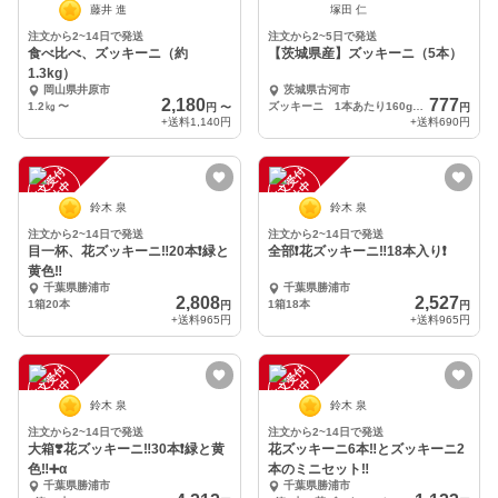
藤井 進
塚田 仁
注文から2~14日で発送
注文から2~5日で発送
食べ比べ、ズッキーニ（約
【茨城県産】ズッキーニ（5本）
1.3kg）
岡山県井原市
茨城県古河市
2,180
777
1.2㎏
〜
ズッキーニ 1本あたり160g～200g
円
〜
円
+送料
1,140円
+送料
690円
注
文
受
付
停
止
注
文
受
付
停
止
中
中
鈴木 泉
鈴木 泉
注文から2~14日で発送
注文から2~14日で発送
目一杯、花ズッキーニ‼️20本❗️緑と
全部❗️花ズッキーニ‼️18本入り❗️
黄色‼️
千葉県勝浦市
千葉県勝浦市
2,808
2,527
1箱20本
1箱18本
円
円
+送料
965円
+送料
965円
注
文
受
付
停
止
注
文
受
付
停
止
中
中
鈴木 泉
鈴木 泉
注文から2~14日で発送
注文から2~14日で発送
大箱❣️花ズッキーニ‼️30本❗️緑と黄
花ズッキーニ6本‼️とズッキーニ2
色‼️➕α
本のミニセット‼️
千葉県勝浦市
千葉県勝浦市