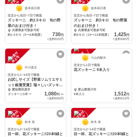
注
文
受
付
停
止
注
文
受
付
停
止
中
中
坂本蒔日香
坂本蒔日香
注文から当日~7日で発送
注文から当日~7日で発送
ズッキーニ 約1.5キロ 旬の野
ズッキーニ 約3キロ 旬の野菜
菜のおまけ付き！
のおまけ付き！
兵庫県多可郡多可町
兵庫県多可郡多可町
730
1,425
約1.5キロ（5〜6本程度）
約3キロ（10〜12本程度）
円
円
+送料
620円
+送料
680円
注
文
受
付
停
止
注
文
受
付
停
止
中
中
小山内駿矢
注文から1日で発送
中川貴文
花ズッキーニ 9本入り
注文から1~15日で発送
お試しサイズ【野菜ソムリエサミ
ット銀賞受賞】瑞々しいズッキー
愛知県田原市
富山県滑川市
ニ
1,080
1,512
ズッキーニ5本
〜
9本入り
円
〜
円
+送料
690円
+送料
910円
注
文
受
付
停
止
注
文
受
付
停
止
中
中
鈴木 泉
鈴木 泉
注文から2~14日で発送
注文から2~14日で発送
目一杯、花ズッキーニ‼️20本❗️緑と
目一杯、花ズッキーニ‼️20本❗️緑と