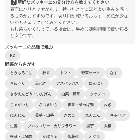
live_help
新鮮なズッキーニの見分け方を教えてください
表面にハリとツヤがあり、持ったときにほどよい重みを感じ
るものがおすすめです。切り口が乾いておらず、変色が少な
いかもチェックしてみてください。
もし柔らかくなっている場合は、早めに加熱調理で使い切る
と安心です。
ズッキーニの品種で選ぶ
KZ
野菜からさがす
とうもろこし
枝豆
トマト
野菜セット
なす
きゅうり
玉ねぎ
アスパラガス
にんにく
さやえんどう・いんげん
山菜・野草
タケノコ
じゃがいも
さつまいも
青菜・菜っぱ類
ねぎ
にんじん
長芋・山芋
きのこ
れんこん
キャベツ
生姜
ブロッコリー・カリフラワー
里芋
大根
根菜・土物類
かぼちゃ
落花生
オクラ