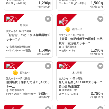
1,296
1,500
約1.6kg（6-12本）
ズッキーニ1kg(5〜7本)と花ズッキーニ4本
円
円
+送料
800円
+送料
910円
注
文
受
付
停
止
注
文
受
付
停
止
中
中
関 康博
枡田一洋
注文から3~16日で発送
「ほほほ」のどっさり有機露地ズ
注文から2~14日で発送
【貴重！無肥料種子の原種】自然
ッキーニ☆
栽培・固定種ズッキーニ
宮崎県東諸県郡綾町
石川県羽咋市
1,600
1,290
60サイズ(8~12本程度)
1kg(約4〜7本)
円
円
+送料
1,331円
+送料
690円
注
文
受
付
停
止
注
文
受
付
停
止
中
中
五味あや
木内晴基
注文から1~7日で発送
注文から1~3日で発送
信州塩尻｜採れたて瑞々しいズッ
見た目も楽しい！UFOズッキーニ
キーニ
希少品 数量限定
長野県塩尻市
長野県飯山市
980
3,780
60サイズ箱(7～8個程度)
〜
60サイズ・1.8kg
円
〜
円
+送料
965円
+送料
910円