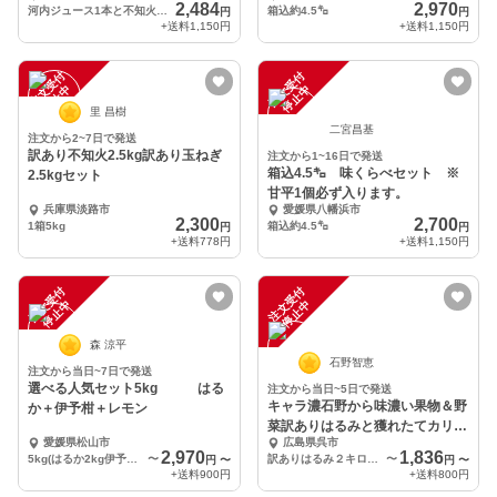
2,484
2,970
河内ジュース1本と不知火デコ約3㌔
箱込約4.5㌔
円
円
+送料
1,150円
+送料
1,150円
注
文
受
付
停
止
注
文
受
付
停
止
中
中
里 昌樹
二宮昌基
注文から2~7日で発送
訳あり不知火2.5kg訳あり玉ねぎ
注文から1~16日で発送
箱込4.5㌔ 味くらべセット ※
2.5kgセット
甘平1個必ず入ります。
兵庫県淡路市
愛媛県八幡浜市
2,300
2,700
1箱5kg
箱込約4.5㌔
円
円
+送料
778円
+送料
1,150円
注
文
受
付
停
止
注
文
受
付
停
止
中
中
森 涼平
石野智恵
注文から当日~7日で発送
選べる人気セット5kg はる
注文から当日~5日で発送
キャラ濃石野から味濃い果物＆野
か＋伊予柑＋レモン
菜訳ありはるみと獲れたてカリフ
愛媛県松山市
広島県呉市
ラワー！？お試価格
2,970
1,836
5kg(はるか2kg伊予柑2kgレモン1kg)
〜
訳ありはるみ２キロブロッコリー カリフラワー各１本ずつ
〜
円
〜
円
〜
+送料
900円
+送料
800円