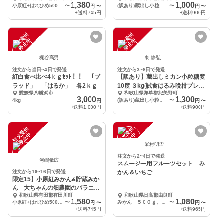
セット
ント中）
1,380
1,000
小原紅+はれひめ500ℊ+大津4号1.5kg+小180ml×2本+みかんドライフルーツ1袋
〜
(訳あり)蔵出し小粒ミカン糖度10度2kg（北海道・沖縄は別途）
〜
円
〜
円
〜
+送料
745円
+送料
900円
注
文
受
付
停
止
注
文
受
付
停
止
中
中
梶谷高男
東 静弘
注文から当日~4日で発送
注文から3~8日で発送
紅白食べ比べ4ｋｇｾｯﾄ！！ 「ブ
【訳あり】蔵出しミカン小粒糖度
ラッド」 「はるか」 各2ｋｇ
10度 ３kg(試食はるみ晩柑プレゼ
愛媛県八幡浜市
和歌山県海草郡紀美野町
ント中）
3,000
1,300
4kg
(訳あり)蔵出し小粒ミカン糖度10度３kg（北海道・沖縄は別途）
〜
円
円
〜
+送料
1,000円
+送料
900円
注
文
受
付
停
止
注
文
受
付
停
止
中
中
峯村明宏
注文から2~4日で発送
河嶋敏広
スムージー用フルーツセット み
注文から10~16日で発送
かん＆いちご
限定15】小原紅みかん&貯蔵みか
ん 大ちゃんの畑農園のバラエテ
和歌山県有田郡有田川町
和歌山県日高郡由良町
ィーお試しセット
1,580
1,080
小原紅+はれひめ500ℊ+晩生号2kg+小180ml×2本+みかんドライフルーツ1袋
〜
みかん ５００ｇ、いちご ５００ｇ
〜
円
〜
円
〜
+送料
745円
+送料
965円