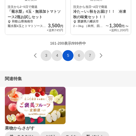
注文から2~5日で発送
注文から当日~4日で発送
「菊水梨」4玉・無添加トマトソ
冷た～い♪秋をお届け！！ 冷凍
ース2瓶お試しセット
秋の味覚セット！！
和歌山県海南市
愛媛県八幡浜市
3,500
1,300
菊水梨4玉とトマトソース（130g✖︎２）
2～3kg （本州、四国、九州の方）
〜
円
円
〜
+送料
745円
+送料
1,200円
161-200表示/999件中
3
4
5
6
7
関連特集
果物からさがす