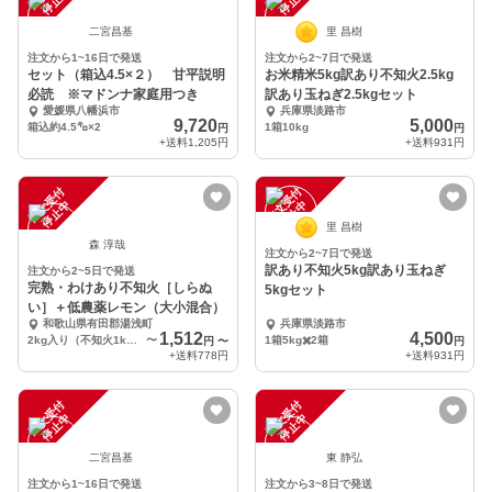
中
中
二宮昌基
里 昌樹
注文から1~16日で発送
注文から2~7日で発送
セット（箱込4.5×２） 甘平説明
お米精米5kg訳あり不知火2.5kg
必読 ※マドンナ家庭用つき
訳あり玉ねぎ2.5kgセット
愛媛県八幡浜市
兵庫県淡路市
9,720
5,000
箱込約4.5㌔×2
1箱10kg
円
円
+送料
1,205円
+送料
931円
注
文
受
付
停
止
注
文
受
付
停
止
中
中
里 昌樹
森 淳哉
注文から2~7日で発送
訳あり不知火5kg訳あり玉ねぎ
注文から2~5日で発送
完熟・わけあり不知火［しらぬ
5kgセット
い］＋低農薬レモン（大小混合）
和歌山県有田郡湯浅町
兵庫県淡路市
1,512
4,500
2kg入り（不知火1kg：4個～6個＋レモン1kg：5個～10個）
〜
1箱5kg✖️2箱
円
〜
円
+送料
778円
+送料
931円
注
文
受
付
停
止
注
文
受
付
停
止
中
中
二宮昌基
東 静弘
注文から1~16日で発送
注文から3~8日で発送