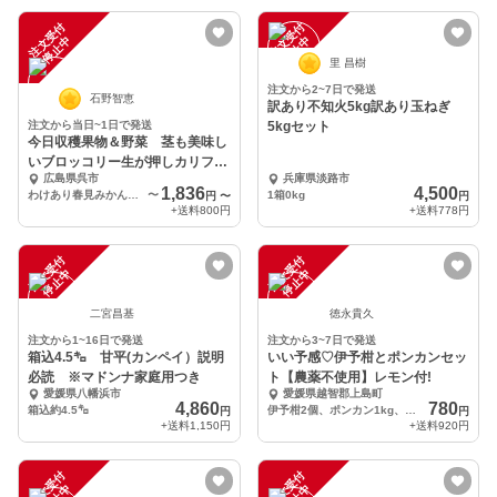
注
文
受
付
停
止
注
文
受
付
停
止
中
中
里 昌樹
注文から2~7日で発送
石野智恵
訳あり不知火5kg訳あり玉ねぎ
注文から当日~1日で発送
5kgセット
今日収穫果物＆野菜 茎も美味し
いブロッコリー生が押しカリフラ
広島県呉市
兵庫県淡路市
ワセット訳ありはるみ
1,836
4,500
わけあり春見みかん２キロ カリフラワー１本 ブロッコリー１
〜
1箱0kg
円
〜
円
+送料
800円
+送料
778円
注
文
受
付
停
止
注
文
受
付
停
止
中
中
二宮昌基
徳永貴久
注文から1~16日で発送
注文から3~7日で発送
箱込4.5㌔ 甘平(カンペイ）説明
いい予感♡伊予柑とポンカンセッ
必読 ※マドンナ家庭用つき
ト【農薬不使用】レモン付!
愛媛県八幡浜市
愛媛県越智郡上島町
4,860
780
箱込約4.5㌔
伊予柑2個、ポンカン1kg、レモン1個
円
円
+送料
1,150円
+送料
920円
注
文
受
付
停
止
注
文
受
付
停
止