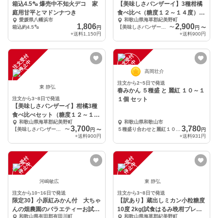
箱込4.5㌔ 爆売中不知火デコ 家
【美味しさバンザーイ】3種柑橘
庭用甘平とマドンナつき
食べ比べ（糖度１２～１４度）セ
愛媛県八幡浜市
和歌山県海草郡紀美野町
ット3Ｋｇ
1,806
2,900
箱込約4.5㌔
【美味しさバンザーイ】柑橘3種S/M/L混合3kg（北海道/沖縄は除く）
〜
円
円
〜
+送料
1,150円
+送料
900円
注
文
受
付
停
止
注
文
受
付
停
止
中
中
高岡壮介
注文から2~5日で発送
東 静弘
春みかん ５種盛 と 麗紅 １０～１
注文から3~8日で発送
１個 セット
【美味しさバンザーイ】柑橘3種
食べ比べセット（糖度１２～１５
和歌山県海草郡紀美野町
和歌山県和歌山市
度）4Ｋｇ
3,700
3,780
【美味しさバンザーイ】柑橘3種S/M/L混合4kg（北海道/沖縄は除く）
〜
５種盛り合わせと麗紅１０個 セット
円
〜
円
+送料
900円
+送料
931円
注
文
受
付
停
止
注
文
受
付
停
止
中
中
河嶋敏広
東 静弘
注文から10~16日で発送
注文から3~8日で発送
限定30】小原紅みかん付 大ちゃ
【訳あり】蔵出しミカン小粒糖度
んの畑農園のバラエティーお試し
10度 2kg(試食はるみ晩柑プレゼ
和歌山県有田郡有田川町
和歌山県海草郡紀美野町