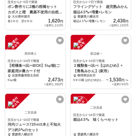
注文から2~5日で発送
注文から1~7日で発送
ポン酢作りに2種の柑橘セット
フライングゲット 超完熟みかん
カボスと橙 農薬不使用の自然栽
箱込4.5㌔+増量+レモン
大分県杵築市
愛媛県八幡浜市
培
1,620
2,430
各1キロ 計2キロ
箱込4.5㌔+増量+レモン
円
円
+送料
1,210円
+送料
1,150円
注
文
受
付
停
止
注
文
受
付
停
止
中
中
西田將人
渡辺健一
注文から2~10日で発送
注文から3~10日で発送
【柑橘食べ比べBOX】5㎏/箱(ご
２種類食べ比べ【はれひめ】+
家庭用)#農カード付
【青島みかん】(家用）
佐賀県藤津郡太良町
静岡県浜松市
2,473
1,530
5㎏/箱
5キロ箱 はれひめ(1)+ミカン(4)
〜
円
円
〜
+送料
1,380円
+送料
745円
注
文
受
付
停
止
注
文
受
付
停
止
中
中
二宮昌基
二宮昌基
注文から1~16日で発送
箱込4.5㌔ 味くらべセット
注文から1~16日で発送
河内ジュース720ｍl1本と不知火
デコ約3㌔のセット
愛媛県八幡浜市
愛媛県八幡浜市