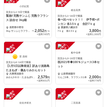
注
文
受
付
停
止
注
文
受
付
停
止
中
中
小沢紀晃
梶谷高男
注文から1~5日で発送
緊急❗️ 完熟サンふじ 完熟ラフラン
注文から1~16日で発送
食べ比べセット！！ 伊予柑+ポ
ス 詰合せ 3kg箱
ンカン 各3.5ｋｇ 合計7ｋｇ
長野県中野市
愛媛県八幡浜市
2,052
3,800
3kg サンふじラフランス詰合せ
〜
7ｋｇ 各3.5ｋｇ
円
〜
円
+送料
745円
+送料
1,000円
注
文
受
付
停
止
注
文
受
付
停
止
中
中
船中信孝
里 昌樹
注文から3~10日で発送
祝2021年◆100％ジュース3本セ
注文から6~14日で発送
【1月5日以降発送】訳あり淡路島
ット
たまねぎ・傷ありみかんセット
兵庫県淡路市
山形県南陽市
2,579
2,000
みかん5キロ・たまねぎ5キロ
りんご2本、ラフランス1本
円
円
+送料
931円
+送料
778円
注
文
受
付
停
止
注
文
受
付
停
止
中
中
佐佐木郁夫
二宮昌基