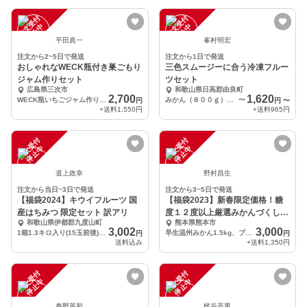
注
文
受
付
停
止
注
文
受
付
停
止
中
中
平田真一
峯村明宏
注文から2~5日で発送
注文から1日で発送
おしゃれなWECK瓶付き巣ごもり
三色スムージーに合う冷凍フルー
ジャム作りセット
ツセット
広島県三次市
和歌山県日高郡由良町
2,700
1,620
WECK瓶いちごジャム作りセット（冷凍便でお届け）
みかん（８００ｇ）１パック、いちご（５００ｇ）１パック、いちじく（２個）1パック
〜
円
円
〜
+送料
1,550円
+送料
965円
注
文
受
付
停
止
注
文
受
付
停
止
中
中
道上政幸
野村昌生
注文から当日~3日で発送
注文から3~5日で発送
【福袋2024】キウイフルーツ 国
【福袋2023】新春限定価格！糖
産はちみつ 限定セット 訳アリ
度１２度以上厳選みかんづくしセ
和歌山県伊都郡九度山町
熊本県熊本市
ット
3,002
3,000
1箱1.3キロ入り(15玉前後)＆国産はちみつ1本(80g)
早生温州みかん1.5kg、プレミアムみかんジュース720ml、みかんドライフルーツ15g
円
円
送料込み
+送料
1,350円
注
文
受
付
停
止
注
文
受
付
停
止
中
中
秦野英和
梶谷高男