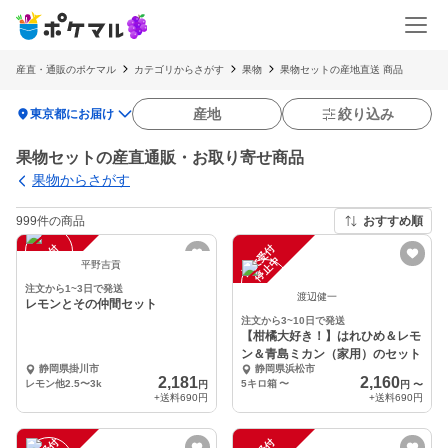
産直・通販のポケマル
カテゴリからさがす
果物
果物セットの産地直送 商品
location_on
産地
絞り込み
東京都にお届け
果物セットの産直通販・お取り寄せ商品
果物からさがす
999件の商品
おすすめ順
注
文
受
付
停
止
注
文
受
付
停
止
中
中
平野吉貢
注文から1~3日で発送
渡辺健一
レモンとその仲間セット
注文から3~10日で発送
【柑橘大好き！】はれひめ＆レモ
ン＆青島ミカン（家用）のセット
静岡県掛川市
静岡県浜松市
2,181
2,160
レモン他2.5〜3k
5キロ箱
〜
円
円
〜
+送料
690円
+送料
690円