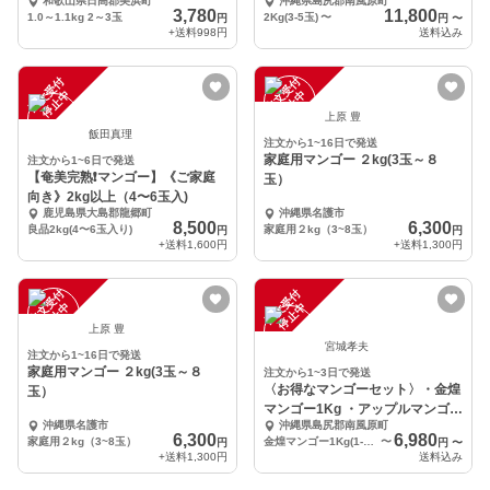
和歌山県日高郡美浜町
沖縄県島尻郡南風原町
3,780
11,800
1.0～1.1kg 2～3玉
2Kg(3-5玉)
〜
円
円
〜
+送料
998円
送料込み
注
文
受
付
停
止
注
文
受
付
停
止
中
中
上原 豊
飯田真理
注文から1~16日で発送
家庭用マンゴー ２kg(3玉～８
注文から1~6日で発送
【奄美完熟❗️マンゴー】《ご家庭
玉）
向き》2kg以上（4〜6玉入)
鹿児島県大島郡龍郷町
沖縄県名護市
8,500
6,300
良品2kg(4〜6玉入り)
家庭用２kg（3~8玉）
円
円
+送料
1,600円
+送料
1,300円
注
文
受
付
停
止
注
文
受
付
停
止
中
中
上原 豊
宮城孝夫
注文から1~16日で発送
家庭用マンゴー ２kg(3玉～８
注文から1~3日で発送
〈お得なマンゴーセット〉・金煌
玉）
マンゴー1Kg ・アップルマンゴー
沖縄県名護市
沖縄県島尻郡南風原町
1Kg
6,300
6,980
家庭用２kg（3~8玉）
金煌マンゴー1Kg(1-2玉)、アップルマンゴー1Kg(2-3玉)
〜
円
円
〜
+送料
1,300円
送料込み