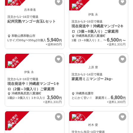
注
文
受
付
停
止
注
文
受
付
停
止
中
中
吉本泰進
伊集 永
注文から1~16日で発送
紀州完熟マンゴー吉玉Lセット
注文から3~10日で発送
現在発送中！沖縄産マンゴー2キ
ロ（3個～8個入り）ご家庭用
和歌山県和歌山市
沖縄県島尻郡八重瀬町
5,940
6,500
Lサイズ300g〜350gが2個入
1箱（3～8個入り）2キロ入り
〜
円
円
〜
+送料
965円
+送料
1,331円
注
文
受
付
停
止
注
文
受
付
停
止
中
中
上原 豊
伊集 永
注文から1~14日で発送
家庭用ミニマンゴー 2kg~
注文から3~10日で発送
現在発送中！沖縄産マンゴー1キ
ロ（2個～3個入り）ご家庭用
沖縄県島尻郡八重瀬町
沖縄県名護市
3,500
6,800
1箱(2～3個入り）1キロ入り
とにかく甘い！ 家庭用ミニマンゴー2kg~
円
円
+送料
1,331円
+送料
1,300円
注
文
受
付
停
止
注
文
受
付
停
止
中
中
村木 愛
注文から当日~3日で発送