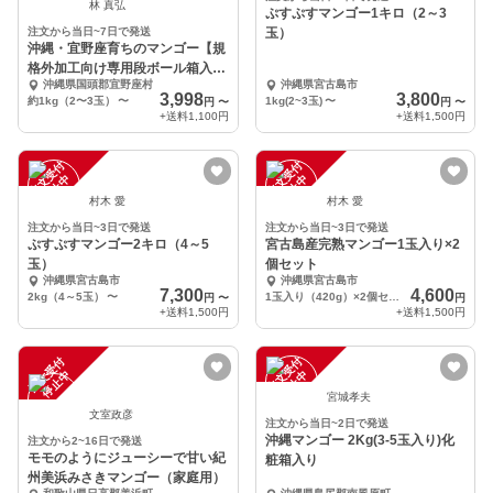
林 真弘
ぷすぷすマンゴー1キロ（2～3
注文から当日~7日で発送
玉）
沖縄・宜野座育ちのマンゴー【規
格外加工向け専用段ボール箱入
沖縄県国頭郡宜野座村
沖縄県宮古島市
り、クール便】
3,998
3,800
約1kg（2〜3玉）
〜
1kg(2~3玉)
〜
円
〜
円
〜
+送料
1,100円
+送料
1,500円
注
文
受
付
停
止
注
文
受
付
停
止
中
中
村木 愛
村木 愛
注文から当日~3日で発送
注文から当日~3日で発送
ぷすぷすマンゴー2キロ（4～5
宮古島産完熟マンゴー1玉入り×2
玉）
個セット
沖縄県宮古島市
沖縄県宮古島市
7,300
4,600
2kg（4～5玉）
〜
1玉入り（420g）×2個セット
円
〜
円
+送料
1,500円
+送料
1,500円
注
文
受
付
停
止
注
文
受
付
停
止
中
中
宮城孝夫
文室政彦
注文から当日~2日で発送
沖縄マンゴー 2Kg(3-5玉入り)化
注文から2~16日で発送
モモのようにジューシーで甘い紀
粧箱入り
州美浜みさきマンゴー（家庭用）