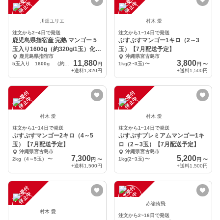
注
文
受
付
停
止
注
文
受
付
停
止
中
中
川畑ユリエ
村木 愛
注文から2~4日で発送
注文から1~14日で発送
鹿児島県指宿産 完熟 マンゴー 5
ぷすぷすマンゴー1キロ（2～3
玉入り1600g（約320g/1玉）化粧
玉）【7月配送予定】
鹿児島県指宿市
沖縄県宮古島市
箱入
11,880
3,800
5玉入り 1600g （約320g/1玉）
1kg(2~3玉)
〜
円
円
〜
+送料
1,320円
+送料
1,500円
注
文
受
付
停
止
注
文
受
付
停
止
中
中
村木 愛
村木 愛
注文から1~14日で発送
注文から1~14日で発送
ぷすぷすマンゴー2キロ（4～5
ぷすぷすプレミアムマンゴー1キ
玉）【7月配送予定】
ロ（2～3玉）【7月配送予定】
沖縄県宮古島市
沖縄県宮古島市
7,300
5,200
2kg（4～5玉）
〜
1kg(2~3玉)
〜
円
〜
円
〜
+送料
1,500円
+送料
1,500円
注
文
受
付
停
止
注
文
受
付
停
止
中
中
赤嶺侑飛
村木 愛
注文から2~16日で発送