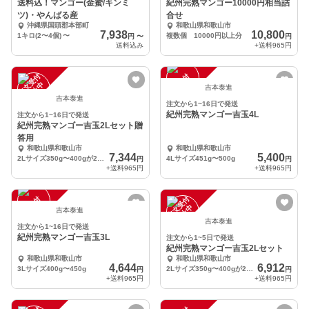
送料込！マンゴー(金蜜/キンミ
紀州完熟マンゴー10000円相当詰
ツ)・やんばる産
合せ
沖縄県国頭郡本部町
和歌山県和歌山市
7,938
10,800
1キロ(2〜4個)
〜
複数個 10000円以上分
円
〜
円
送料込み
+送料
965円
注
文
受
付
停
止
注
文
受
付
停
止
中
中
吉本泰進
吉本泰進
注文から1~16日で発送
紀州完熟マンゴー吉玉4L
注文から1~16日で発送
紀州完熟マンゴー吉玉2Lセット贈
答用
和歌山県和歌山市
和歌山県和歌山市
7,344
5,400
2Lサイズ350g〜400gが2個入
4Lサイズ451g〜500g
円
円
+送料
965円
+送料
965円
注
文
受
付
停
止
注
文
受
付
停
止
中
中
吉本泰進
吉本泰進
注文から1~16日で発送
紀州完熟マンゴー吉玉3L
注文から1~5日で発送
紀州完熟マンゴー吉玉2Lセット
和歌山県和歌山市
和歌山県和歌山市
4,644
6,912
3Lサイズ400g〜450g
2Lサイズ350g〜400gが2個入
円
円
+送料
965円
+送料
965円