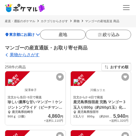
産直・通販のポケマル
カテゴリからさがす
果物
マンゴーの産地直送 商品
location_on
産地
絞り込み
東京都にお届け
マンゴーの産直通販・お取り寄せ商品
果物からさがす
258件の商品
おすすめ順
注
文
受
付
停
止
注
文
受
付
停
止
中
中
深澤幸子
川畑ユリエ
注文から当日~5日で発送
注文から2~4日で発送
珍しい濃厚な甘いマンゴー！ケン
鹿児島県指宿産 完熟 マンゴー 3
ジントンプライド（ピーチマンゴ
玉入り800g（約260g/1玉）化粧
鹿児島県枕崎市
鹿児島県指宿市
ー）
箱入
4,860
5,940
900ｇ（2個）
3玉入り 800g （約260g/1玉）
円
円
+送料
1,110円
+送料
1,320円