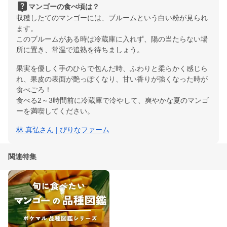
live_help
マンゴーの食べ頃は？
収穫したてのマンゴーには、ブルームという白い粉が見られ
ます。
このブルームがある時は冷蔵庫に入れず、陽の当たらない場
所に置き、常温で追熟を待ちましょう。
果実を優しく手のひらで包んだ時、ふわりと柔らかく感じら
れ、果皮の表面が艶っぽくなり、甘い香りが強くなった時が
食べごろ！
食べる2～3時間前に冷蔵庫で冷やして、爽やかな夏のマンゴ
ーを満喫してください。
林 真弘さん | ぴりなファーム
関連特集