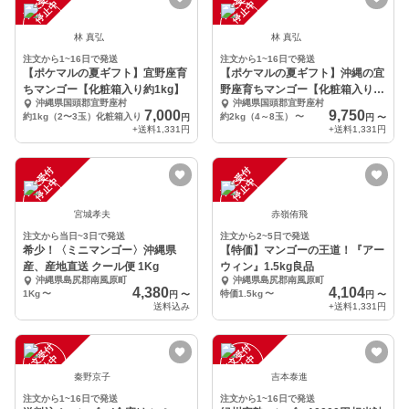
注
文
受
付
停
止
注
文
受
付
停
止
中
中
林 真弘
林 真弘
注文から1~16日で発送
注文から1~16日で発送
【ポケマルの夏ギフト】宜野座育
【ポケマルの夏ギフト】沖縄の宜
ちマンゴー【化粧箱入り約1kg】
野座育ちマンゴー【化粧箱入り、
沖縄県国頭郡宜野座村
沖縄県国頭郡宜野座村
約2kg】
7,000
9,750
約1kg（2〜3玉）化粧箱入り
約2kg（4～8玉）
〜
円
円
〜
+送料
1,331円
+送料
1,331円
注
文
受
付
停
止
注
文
受
付
停
止
中
中
宮城孝夫
赤嶺侑飛
注文から当日~3日で発送
注文から2~5日で発送
希少！〈ミニマンゴー〉沖縄県
【特価】マンゴーの王道！『アー
産、産地直送 クール便 1Kg
ウィン』1.5kg良品
沖縄県島尻郡南風原町
沖縄県島尻郡南風原町
4,380
4,104
1Kg
〜
特価1.5kg
〜
円
〜
円
〜
送料込み
+送料
1,331円
注
文
受
付
停
止
注
文
受
付
停
止
中
中
秦野京子
吉本泰進
注文から1~16日で発送
注文から1~16日で発送