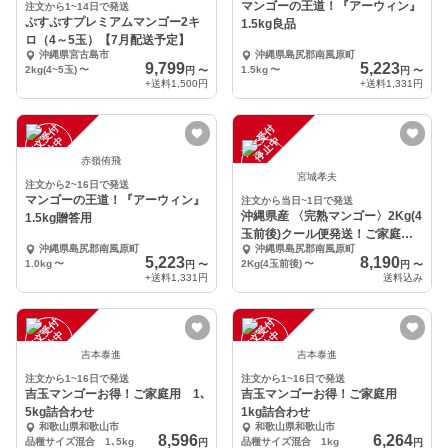
マンゴーの王道！『アーウィン』
注文から1~14日で発送
ぷすぷすプレミアムマンゴー2キ
1.5kg良品
ロ（4～5玉）【7月配送予定】
沖縄県宮古島市
沖縄県島尻郡南風原町
9,799
5,223
2kg(4~5玉)
〜
1.5kg
〜
円
〜
円
〜
+送料
1,500円
+送料
1,331円
注
文
受
付
停
止
注
文
受
付
停
止
中
中
赤嶺侑飛
宮城孝夫
注文から2~16日で発送
マンゴーの王道！『アーウィン』
注文から当日~1日で発送
沖縄県産 〈完熟マンゴー〉2Kg(4
1.5kg贈答用
玉前後)クール便発送！ご家庭用/
沖縄県島尻郡南風原町
沖縄県島尻郡南風原町
贈答用
5,223
8,190
1.0kg
〜
2Kg(4玉前後)
〜
円
〜
円
〜
+送料
1,331円
送料込み
注
文
受
付
停
止
注
文
受
付
停
止
中
中
吉本泰進
吉本泰進
注文から1~16日で発送
注文から1~16日で発送
吉玉マンゴーお得！ご家庭用 1､
吉玉マンゴーお得！ご家庭用
5kg詰合わせ
1kg詰合わせ
和歌山県和歌山市
和歌山県和歌山市
8,596
6,264
品種サイズ混合 1､5kg
品種サイズ混合 1kg
円
円