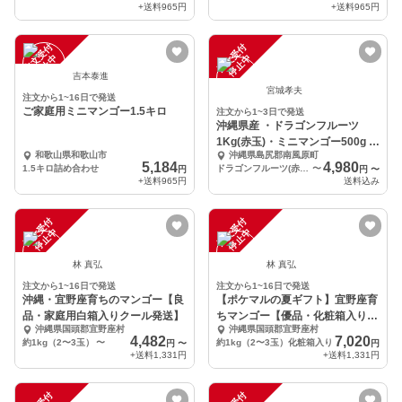
+送料
965円
+送料
965円
注
文
受
付
停
止
注
文
受
付
停
止
中
中
吉本泰進
宮城孝夫
注文から1~16日で発送
ご家庭用ミニマンゴー1.5キロ
注文から1~3日で発送
沖縄県産 ・ドラゴンフルーツ
1Kg(赤玉)・ミニマンゴー500g ※
和歌山県和歌山市
沖縄県島尻郡南風原町
クール便発送
5,184
4,980
1.5キロ詰め合わせ
ドラゴンフルーツ(赤玉)1Kg/ミニマンゴー500g
〜
円
円
〜
+送料
965円
送料込み
注
文
受
付
停
止
注
文
受
付
停
止
中
中
林 真弘
林 真弘
注文から1~16日で発送
注文から1~16日で発送
沖縄・宜野座育ちのマンゴー【良
【ポケマルの夏ギフト】宜野座育
品・家庭用白箱入りクール発送】
ちマンゴー【優品・化粧箱入り約
沖縄県国頭郡宜野座村
沖縄県国頭郡宜野座村
1kg】
4,482
7,020
約1kg（2〜3玉）
〜
約1kg（2〜3玉）化粧箱入り
円
〜
円
+送料
1,331円
+送料
1,331円