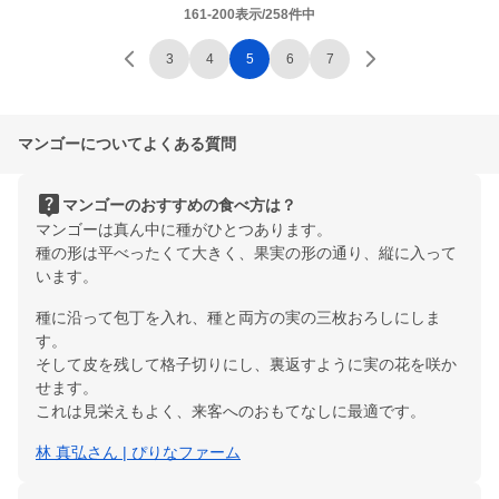
161-200表示/258件中
3
4
5
6
7
マンゴーについてよくある質問
live_help
マンゴーのおすすめの食べ方は？
マンゴーは真ん中に種がひとつあります。
種の形は平べったくて大きく、果実の形の通り、縦に入って
います。
種に沿って包丁を入れ、種と両方の実の三枚おろしにしま
す。
そして皮を残して格子切りにし、裏返すように実の花を咲か
せます。
これは見栄えもよく、来客へのおもてなしに最適です。
林 真弘さん | ぴりなファーム