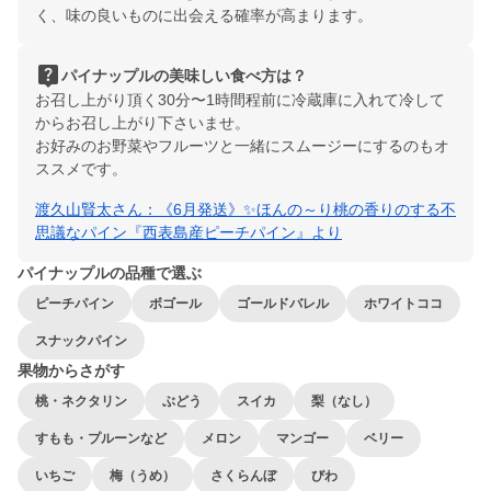
く、味の良いものに出会える確率が高まります。
live_help
パイナップルの美味しい食べ方は？
お召し上がり頂く30分〜1時間程前に冷蔵庫に入れて冷して
からお召し上がり下さいませ。
お好みのお野菜やフルーツと一緒にスムージーにするのもオ
ススメです。
渡久山賢太さん：《6月発送》✨ほんの～り桃の香りのする不
思議なパイン『西表島産ピーチパイン』より
パイナップルの品種で選ぶ
ピーチパイン
ボゴール
ゴールドバレル
ホワイトココ
スナックパイン
果物からさがす
桃・ネクタリン
ぶどう
スイカ
梨（なし）
すもも・プルーンなど
メロン
マンゴー
ベリー
いちご
梅（うめ）
さくらんぼ
びわ