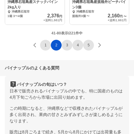
沖縄県石垣島産スナックパイン
沖縄県石垣島産規格外ピーチパイ
2kg入り
ン3個
沖縄県石垣市
沖縄県石垣市
2,376
2,160
1箱 3〜4個
規格外3個
〜
円
円
〜
+送料
1,661円
+送料
1,661円
41-80表示/221件中
1
2
3
4
5
パイナップルのよくある質問
live_help
パイナップルの旬はいつ？
日本で販売されるパイナップルの中でも、特に国産のものは
4月下旬ごろから市場に出回り始めます。
この時期になると、沖縄県などで収穫されたパイナップルが
多く出荷され、果肉の甘さとみずみずしさが楽しめるように
なります。
販売は8月ごろまで続き、5月から8月にかけては出荷量も多