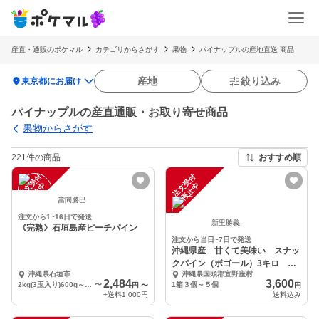
産直・通販のポケマル
カテゴリからさがす
果物
パイナップルの産地直送 商品
location_on
産地
絞り込み
東京都にお届け
パイナップルの産直通販・お取り寄せ商品
果物からさがす
221件の商品
おすすめ順
注
文
受
付
停
止
注
文
受
付
停
止
中
中
當間勝巳
注文から1~16日で発送
新里勝義
《完熟》石垣島産ピーチパイン
注文から当日~7日で発送
沖縄県産 甘くて美味い スナッ
クパイン（ボゴール）3キロ パ
沖縄県石垣市
沖縄県国頭郡宜野座村
イナップル
2,484
3,600
2kg(3玉入り)600g～800g/玉
〜
1箱３個～５個
円
〜
円
+送料
1,000円
送料込み