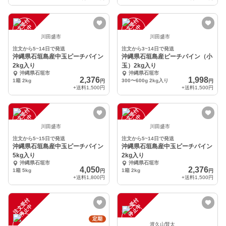
注
文
受
付
停
止
注
文
受
付
停
止
中
中
川田盛市
川田盛市
注文から5~14日で発送
注文から3~14日で発送
沖縄県石垣島産中玉ピーチパイン
沖縄県石垣島産ピーチパイン（小
2kg入り
玉）2kg入り
沖縄県石垣市
沖縄県石垣市
2,376
1,998
1箱 2kg
300〜600g 2kg入り
円
円
+送料
1,500円
+送料
1,500円
注
文
受
付
停
止
注
文
受
付
停
止
中
中
川田盛市
川田盛市
注文から5~15日で発送
注文から5~14日で発送
沖縄県石垣島産中玉ピーチパイン
沖縄県石垣島産中玉ピーチパイン
5kg入り
2kg入り
沖縄県石垣市
沖縄県石垣市
4,050
2,376
1箱 5kg
1箱 2kg
円
円
+送料
1,800円
+送料
1,500円
注
文
受
付
停
止
注
文
受
付
停
止
中
中
定期
渡久山賢太