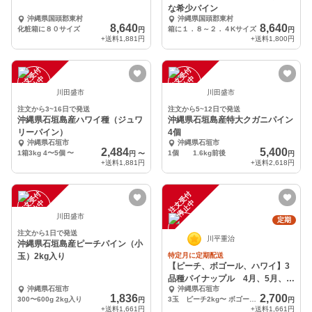
な希少パイン
沖縄県国頭郡東村
沖縄県国頭郡東村
8,640
8,640
化粧箱に８０サイズ
箱に１．８～２．４Kサイズ
円
円
+送料
1,881円
+送料
1,800円
注
文
受
付
停
止
注
文
受
付
停
止
中
中
川田盛市
川田盛市
注文から3~16日で発送
注文から5~12日で発送
沖縄県石垣島産ハワイ種（ジュワ
沖縄県石垣島産特大クガニパイン
リーパイン）
4個
沖縄県石垣市
沖縄県石垣市
2,484
5,400
1箱3kg 4〜5個
〜
1個 1.6kg前後
円
〜
円
+送料
1,881円
+送料
2,618円
注
文
受
付
停
止
注
文
受
付
停
止
中
中
川田盛市
定期
注文から1日で発送
川平重治
沖縄県石垣島産ピーチパイン（小
玉）2kg入り
特定月に定期配送
【ピーチ、ボゴール、ハワイ】3
品種パイナップル 4月、5月、6
沖縄県石垣市
沖縄県石垣市
月、7月定期便！！
1,836
2,700
300〜600g 2kg入り
3玉 ピーチ2kg〜 ボゴール2.5kg〜 ハワイ種2.5kg〜
円
円
+送料
1,661円
+送料
1,661円