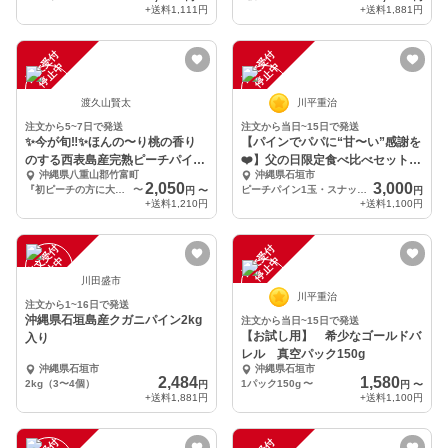
+送料
1,111円
+送料
1,881円
注
文
受
付
停
止
注
文
受
付
停
止
中
中
渡久山賢太
川平重治
注文から5~7日で発送
注文から当日~15日で発送
✨今が旬‼︎✨ほんの〜り桃の香り
【パインでパパに“甘〜い”感謝を
のする西表島産完熟ピーチパイン
❤️】父の日限定食べ比べセット2
沖縄県八重山郡竹富町
沖縄県石垣市
✨
玉1.6kg〜
2,050
3,000
『初ピーチの方に大好評!!』✨完熟ピーチパイン約1.2Kg(2〜3個入)
〜
ピーチパイン1玉・スナックパイン1玉 1.6kg～
円
〜
円
+送料
1,210円
+送料
1,100円
注
文
受
付
停
止
注
文
受
付
停
止
中
中
川田盛市
川平重治
注文から1~16日で発送
沖縄県石垣島産クガニパイン2kg
注文から当日~15日で発送
【お試し用】 希少なゴールドバ
入り
レル 真空パック150g
沖縄県石垣市
沖縄県石垣市
2,484
1,580
2kg（3〜4個）
1パック150g
〜
円
円
〜
+送料
1,881円
+送料
1,100円