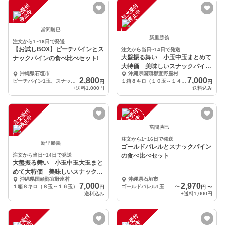
注
文
受
付
停
止
注
文
受
付
停
止
中
中
當間勝巳
新里勝義
注文から1~16日で発送
【お試しBOX】ピーチパインとス
注文から当日~14日で発送
大盤振る舞い 小玉中玉まとめて
ナックパインの食べ比べセット!
大特価 美味しいスナックパイ
沖縄県石垣市
沖縄県国頭郡宜野座村
ン パイナップル
2,800
7,000
ピーチパイン1玉、スナックパイン2玉
１箱８キロ（１０玉～１４玉）
円
円
+送料
1,000円
送料込み
注
文
受
付
停
止
注
文
受
付
停
止
中
中
當間勝巳
注文から1~16日で発送
新里勝義
ゴールドバレルとスナックパイン
注文から当日~14日で発送
の食べ比べセット
大盤振る舞い 小玉中玉大玉まと
めて大特価 美味しいスナックパ
沖縄県国頭郡宜野座村
沖縄県石垣市
イン パイナップル
7,000
2,970
１箱８キロ（８玉～１６玉）
ゴールドバレル1玉入り,スナックパイン1玉入り
〜
円
円
〜
送料込み
+送料
1,000円
注
文
受
付
停
止
注
文
受
付
停
止