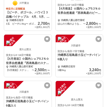
川平重治
注文から10~16日で発送
【4月発送】☆国内シェア0.3％☆
特定月に定期配送
【ピーチ、ボゴール、ハワイ】3
世界自然遺産『西表島産のピーチ
品種パイナップル 4月、5月、6
パイン』
沖縄県石垣市
沖縄県八重山郡竹富町
月、7月定期便！！
2,700
2,800
3玉 ピーチ1.9kg〜 ボゴール2.3kg〜 ハワイ種2.4kg〜
ほんのり桃のような香り🍑』風味豊かな西表島産ピーチパイン２Kg(3〜4玉入)
〜
円
円
〜
+送料
1,661円
+送料
1,000円
注
文
受
付
停
止
注
文
受
付
停
止
中
中
川田盛市
渡久山賢太
注文から当日~7日で発送
沖縄県石垣島産小玉ピーチパイン
注文から5~16日で発送
【4月発送】☆国内シェア0.3％☆
6個入り
世界自然遺産『西表島産のスナッ
沖縄県八重山郡竹富町
沖縄県石垣市
クパイン』
2,500
3,240
【5月発送】スナックパイン２Kg（2〜3玉入）
〜
1箱3kg
円
〜
円
+送料
1,000円
+送料
1,200円
注
文
受
付
停
止
注
文
受
付
停
止
中
中
川田盛市
注文から当日~7日で発送
渡久山賢太
沖縄県石垣島産小玉ピーチパイン
6個入り
注文から10~16日で発送