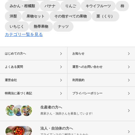
みかん・柑橘類
バナナ
りんご
キウイフルーツ
柿
洋梨
果物セット
その他すべての果物
栗（くり）
いちじく
熱帯果物
ナッツ
カテゴリ一覧を見る
はじめての方へ
お知らせ
よくある質問
運営へのお問い合わせ
運営会社
利用規約
特商法に基づく表記
プライバシーポリシー
生産者の方へ
農家さん・漁師さんを募集しています!
法人・自治体の方へ
アライアンスのご相談はこちらから