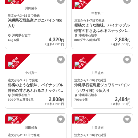
注
文
受
付
停
止
注
文
受
付
停
止
中
中
川田盛市
中村真一
注文から3~16日で発送
沖縄県石垣島産クガニパイン4kg
注文から3~7日で発送
柑橘のような酸味、パイナップル
入り
特有の甘さあふれるスナックパイ
沖縄県石垣市
沖縄県石垣市
ン
4,320
2,808
4kg 6個
800グラム前後3玉
円
円
+送料
1,881円
+送料
1,661円
注
文
受
付
停
止
注
文
受
付
停
止
中
中
中村真一
川田盛市
注文から3~7日で発送
注文から2~10日で発送
柑橘のような酸味、パイナップル
沖縄県石垣島産ジュワリーパイン
特有の甘さあふれるスナックパイ
（ハワイ種）6個入り
沖縄県石垣市
沖縄県石垣市
ン
2,808
2,484
800グラム前後3玉
700g 6個
円
円
+送料
1,661円
+送料
1,881円
注
文
受
付
停
止
注
文
受
付
停
止
中
中
川田盛市
川田盛市
注文から2~10日で発送
注文から1~16日で発送