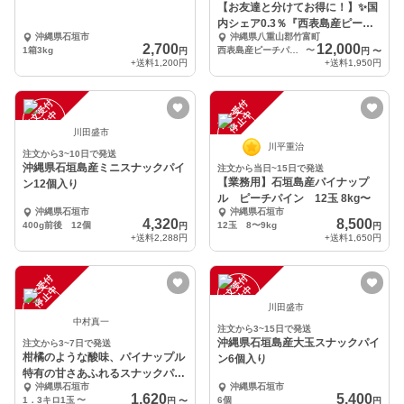
【お友達と分けてお得に！】✨国
内シェア0.3％『西表島産ピーチ
沖縄県石垣市
沖縄県八重山郡竹富町
パイン』✨
2,700
12,000
1箱3kg
西表島産ピーチパイン11Kg（16玉入）600g〜800g/1玉
〜
円
円
〜
+送料
1,200円
+送料
1,950円
注
文
受
付
停
止
注
文
受
付
停
止
中
中
川田盛市
川平重治
注文から3~10日で発送
沖縄県石垣島産ミニスナックパイ
注文から当日~15日で発送
【業務用】石垣島産パイナップ
ン12個入り
ル ピーチパイン 12玉 8kg〜
沖縄県石垣市
沖縄県石垣市
4,320
8,500
400g前後 12個
12玉 8〜9kg
円
円
+送料
2,288円
+送料
1,650円
注
文
受
付
停
止
注
文
受
付
停
止
中
中
川田盛市
中村真一
注文から3~15日で発送
沖縄県石垣島産大玉スナックパイ
注文から3~7日で発送
柑橘のような酸味、パイナップル
ン6個入り
特有の甘さあふれるスナックパイ
沖縄県石垣市
沖縄県石垣市
ン
1,620
5,400
1．3キロ1玉
〜
6個
円
〜
円