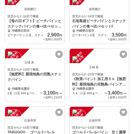
中
中
當間勝巳
當間勝巳
注文から1~16日で発送
注文から1~16日で発送
【母の日ギフト】ピーチパインと
石垣島産ピーチパインとスナック
スナックパインの食べ比べセット
パインの食べ比べセット❗
沖縄県石垣市
沖縄県石垣市
❗
2,900
3,500
ピーチパイン１玉、スナックパイン２玉
ピーチパイン2玉 スナックパイン2玉 計4玉
円
円
+送料
1,000円
+送料
1,000円
注
文
受
付
停
止
注
文
受
付
停
止
中
中
玉城 真
玉城 真
注文から2~15日で発送
【無肥料】屋我地島の完熟スナッ
注文から2~15日で発送
《秋実パイン》加工用５ｋ【無肥
クパイン
料】屋我地島の完熟島パインアッ
沖縄県名護市
沖縄県名護市
プル
3,100
3,400
2玉（1玉 600ｇ〜1ｋ）
〜
５ｋ（1玉 400ｇ〜１ｋ）
〜
円
〜
円
〜
+送料
1,220円
+送料
1,630円
注
文
受
付
停
止
注
文
受
付
停
止
中
中
比嘉和実
比嘉和実
注文から1~14日で発送
注文から1~14日で発送
TARUGO® ゴールドバレル
ゴールドバレルパイン 甘く濃厚