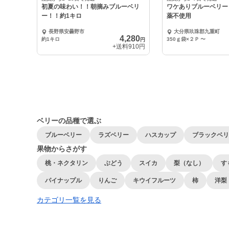
初夏の味わい！！朝摘みブルーベリ
ワケありブルーベリー（
ー！！約1キロ
薬不使用
長野県安曇野市
大分県玖珠郡九重町
4,280
約1キロ
350ｇ袋×２Ｐ
〜
円
+送料
910円
ベリーの品種で選ぶ
ブルーベリー
ラズベリー
ハスカップ
ブラックベリ
果物からさがす
桃・ネクタリン
ぶどう
スイカ
梨（なし）
す
パイナップル
りんご
キウイフルーツ
柿
洋梨
カテゴリ一覧を見る