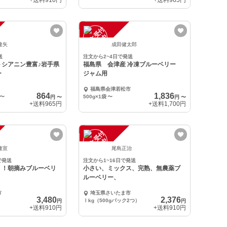
+送料
910円
+送料
965円
注
文
受
付
停
止
中
達矢
成田健太郎
送
注文から2~4日で発送
トシアニン豊富♪岩手県
福島県 会津産 冷凍ブルーベリー
ー
ジャム用
福島県会津若松市
864
1,836
〜
500g×1袋
〜
円
〜
円
〜
+送料
965円
+送料
1,700円
注
文
受
付
停
止
中
隆宣
尾島正治
で発送
注文から1~16日で発送
！！朝摘みブルーベリ
小さい、ミックス、完熟、無農薬ブ
ルーベリー、
市
埼玉県さいたま市
3,480
2,376
Ⅰkg（500gパック2つ）
円
円
+送料
910円
+送料
910円