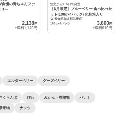
が自慢の青ちゃんファ
注文から1~5日で発送
【6月限定】ブルーベリー 食べ比べセ
ベリー
ット(100g×4パック) 化粧箱入り
愛知県知多郡武豊町
2,138
3,800
100g×4パック
円
円
+送料
1,140円
+送料
910円
エルダーベリー
グーズベリー
さくらんぼ
びわ
みかん・柑橘類
バナナ
帯果物
ナッツ