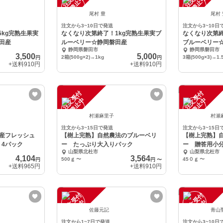
中
中
尾村 豊
尾村
注文から3~10日で発送
注文から3~10日
5kg完熟生果実
なくなり次第終了！1kg完熟生果実ブ
なくなり次第終
田産
ルーベリー☆静岡磐田産
ブルーベリー
静岡県磐田市
静岡県磐田市
3,500
5,000
2箱(500g×2)→1kg
3箱(500g×3)→1.
円
円
+送料
910円
+送料
910円
注
文
受
付
停
止
注
文
受
付
停
止
中
中
村瀬麻里子
村瀬
注文から3~15日で発送
注文から3~15日
産フレッシュ
【樹上完熟】自然農法のブルーベリ
【樹上完熟】
 4パック
ー たっぷり大入りパック
ー 贈答用小
山梨県北杜市
山梨県北杜市
4,104
3,564
500ｇ
〜
45０ｇ
〜
円
円
〜
+送料
965円
+送料
910円
注
文
受
付
停
止
注
文
受
付
停
止
中
中
佐藤元記
青山
注文から1~7日で発送
注文から3~10日