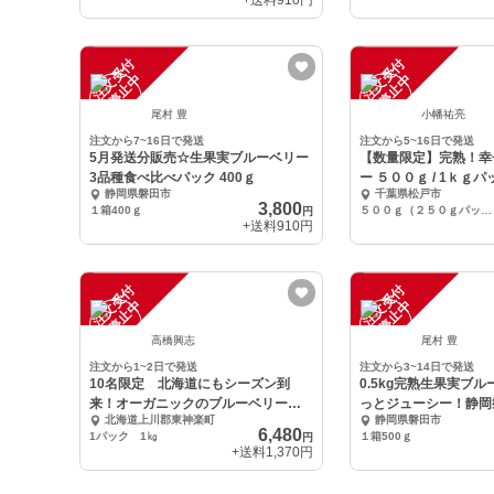
+送料
910円
注
文
受
付
停
止
注
文
受
付
停
止
中
中
尾村 豊
小幡祐亮
注文から7~16日で発送
注文から5~16日で発送
5月発送分販売☆生果実ブルーベリー
【数量限定】完熟！幸
3品種食べ比べパック 400ｇ
ー ５００ｇ / 1ｋｇパ
静岡県磐田市
千葉県松戸市
3,800
１箱400ｇ
５００ｇ（２５０ｇパック×２）
円
+送料
910円
注
文
受
付
停
止
注
文
受
付
停
止
中
中
高橋興志
尾村 豊
注文から1~2日で発送
注文から3~14日で発送
10名限定 北海道にもシーズン到
0.5kg完熟生果実ブ
来！オーガニックのブルーベリー 1
っとジューシー！静岡
北海道上川郡東神楽町
静岡県磐田市
㎏
6,480
1パック 1㎏
１箱500ｇ
円
+送料
1,370円