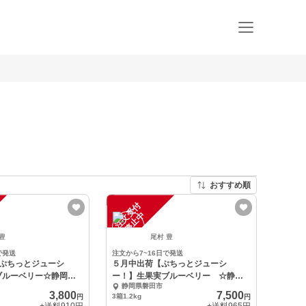
おすすめ順
注
文
受
付
停
止
中
 豊
尾村 豊
で発送
注文から7~16日で発送
【ぷちっとジューシ
５月中出荷【ぷちっとジューシ
ブルーベリー☆静岡県
ー！】生果実ブルーベリー ☆静岡
静岡県磐田市
県磐田市産☆
3,800
7,500
3箱1.2kg
円
円