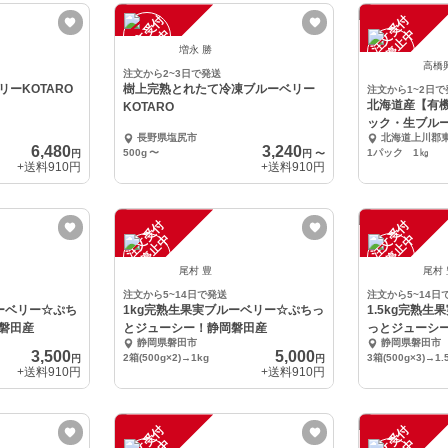
注
文
受
付
停
止
注
文
受
付
停
止
中
中
増永 勝
高橋
注文から2~3日で発送
ーKOTARO
樹上完熟とれたて冷凍ブルーベリー
注文から1~2日で
北海道産【有機
KOTARO
ック・生ブル
長野県塩尻市
北海道上川郡
6,480
3,240
500g
〜
1パック 1㎏
円
円
〜
+送料
910円
+送料
910円
注
文
受
付
停
止
注
文
受
付
停
止
中
中
尾村 豊
尾村
注文から5~14日で発送
注文から5~14日
ルーベリー☆ぷち
1kg完熟生果実ブルーベリー☆ぷちっ
1.5kg完熟
磐田産
とジューシー！静岡磐田産
っとジューシ
静岡県磐田市
静岡県磐田市
3,500
5,000
2箱(500g×2)→1kg
3箱(500g×3)→1.
円
円
+送料
910円
+送料
910円
注
文
受
付
停
止
注
文
受
付
停
止