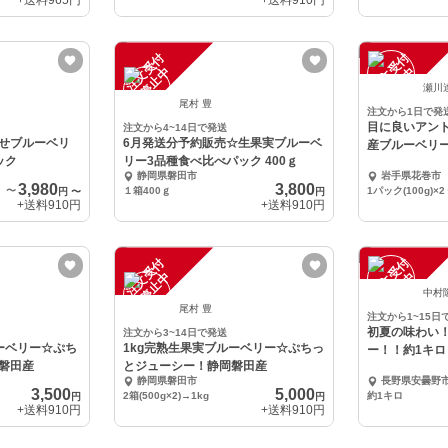
+送料
965円
+送料
910円
注
文
受
付
停
止
注
文
受
付
停
止
中
中
瀬川
尾村 豊
注文から1日で発
目に良いアン
注文から4~14日で発送
せブルーベリ
6月発送分予約販売☆生果実ブルーベ
産ブルーベリ
ック
リー3品種食べ比べパック 400ｇ
静岡県磐田市
岩手県花巻市
3,980
3,800
〜
１箱400ｇ
1パック(100g)×2
円
〜
円
+送料
910円
+送料
910円
注
文
受
付
停
止
注
文
受
付
停
止
中
中
中村
尾村 豊
注文から1~15日
初夏の味わい
注文から3~14日で発送
ルーベリー☆ぷち
1kg完熟生果実ブルーベリー☆ぷちっ
ー！！約1キロ
磐田産
とジューシー！静岡磐田産
静岡県磐田市
長野県安曇野
3,500
5,000
2箱(500g×2)→1kg
約1キロ
円
円
+送料
910円
+送料
910円