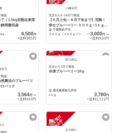
中
 豊
小幡祐亮
で発送
注文から2~16日で発送
了！1.5kg完熟生果実
【６月上旬～８月下旬まで】完熟！
☆静岡磐田産
幸せブルーベリー ５００ｇ / 1ｋｇパ
千葉県松戸市
ック
6,500
3,000
5kg
５００ｇ（２５０ｇパック×２）
〜
円
円
〜
+送料
965円
+送料
910円
注
文
受
付
停
止
中
田口純弘
注文から7日で発送
麻里子
冷凍ブルーベリー1Kg
で発送
自然農法のブルーベリ
分けパック
鹿児島県南九州市
3,564
3,780
1ｋｇ
円
〜
円
+送料
910円
+送料
1,111円
注
文
受
付
停
止
中
聖子
石川昭仁
で発送