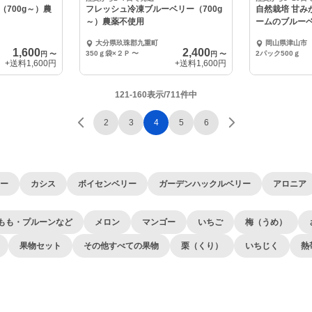
700g～）農
フレッシュ冷凍ブルーベリー（700g
自然栽培 甘み
～）農薬不使用
ームのブルー
大分県玖珠郡九重町
岡山県津山市
1,600
2,400
350ｇ袋×２Ｐ
〜
2パック500ｇ
円
〜
円
〜
+送料
1,600円
+送料
1,600円
121-160表示/711件中
2
3
4
5
6
ー
カシス
ボイセンベリー
ガーデンハックルベリー
アロニア
もも・プルーンなど
メロン
マンゴー
いちご
梅（うめ）
果物セット
その他すべての果物
栗（くり）
いちじく
熱