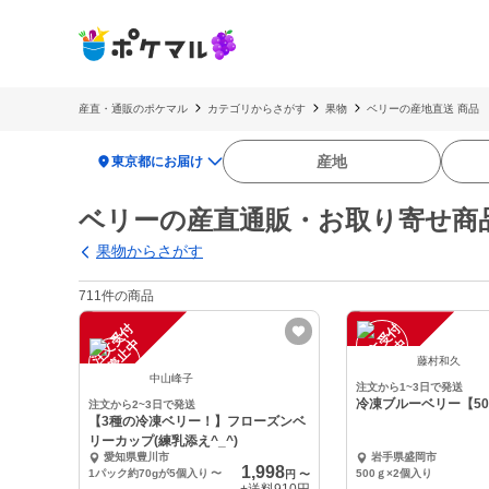
産直・通販のポケマル
カテゴリからさがす
果物
ベリーの産地直送 商品
location_on
産地
東京都にお届け
ベリーの産直通販・お取り寄せ商
果物からさがす
711件の商品
注
文
受
付
停
止
注
文
受
付
停
止
中
中
藤村和久
中山峰子
注文から1~3日で発送
冷凍ブルーベリー【50
注文から2~3日で発送
【3種の冷凍ベリー！】フローズンベ
リーカップ(練乳添え^_^)
愛知県豊川市
岩手県盛岡市
1,998
1パック約70gが5個入り
〜
500ｇ×2個入り
円
〜