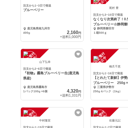
中
中
注文から1~3日で発送
尾村 豊
ブルーベリー
注文から3~10日で発送
なくなり次第終了！0.
ブルーベリー☆静岡磐
鹿児島県南九州市
静岡県磐田市
2,160
400g
１箱500ｇ
円
+送料
1,000円
注
文
受
付
停
止
注
文
受
付
停
止
中
中
山下弘幸
橋爪千恵
注文から2~6日で発送
『初物』霧島ブルーベリー生(鹿児島
注文から1~16日で発送
【とれたて新鮮】伊勢
県産)
ブルーベリー 250g ×
鹿児島県霧島市
三重県伊勢市
4,320
1パック100g ×6個
250g 4パック（1kg）
円
+送料
1,331円
注
文
受
付
停
止
注
文
受
付
停
止
中
中
中村隆宣
佐藤元記
注文から1~15日で発送
注文から1~7日で発送