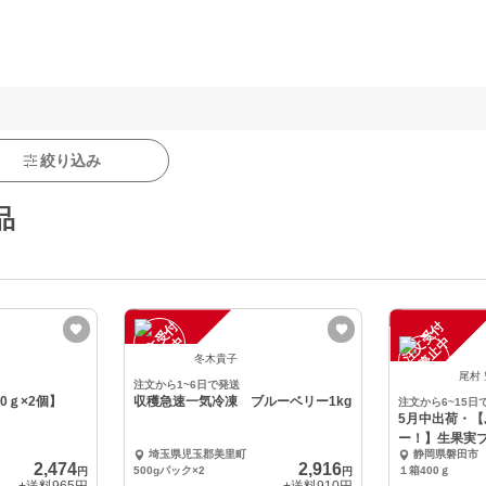
絞り込み
品
注
文
受
付
停
止
注
文
受
付
停
止
中
中
冬木貴子
尾村
注文から1~6日で発送
0ｇ×2個】
収穫急速一気冷凍 ブルーベリー1kg
注文から6~15日
5月中出荷・
ー！】生果実
埼玉県児玉郡美里町
静岡県磐田市
磐田市産☆
2,474
2,916
500gパック×2
１箱400ｇ
円
円