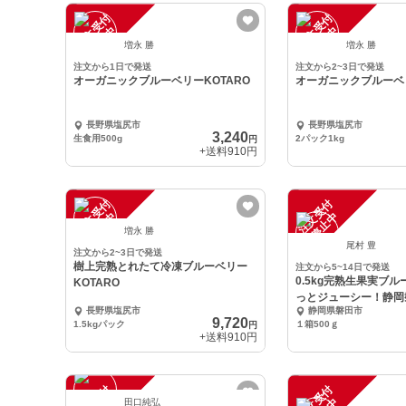
注
文
受
付
停
止
注
文
受
付
停
止
中
中
増永 勝
増永 勝
注文から1日で発送
注文から2~3日で発送
オーガニックブルーベリーKOTARO
オーガニックブルーベリ
長野県塩尻市
長野県塩尻市
3,240
生食用500g
2パック1kg
円
+送料
910円
注
文
受
付
停
止
注
文
受
付
停
止
中
中
増永 勝
尾村 豊
注文から2~3日で発送
樹上完熟とれたて冷凍ブルーベリー
注文から5~14日で発送
0.5kg完熟生果実ブ
KOTARO
っとジューシー！静岡
長野県塩尻市
静岡県磐田市
9,720
1.5kgパック
１箱500ｇ
円
+送料
910円
注
文
受
付
停
止
注
文
受
付
停
止
田口純弘