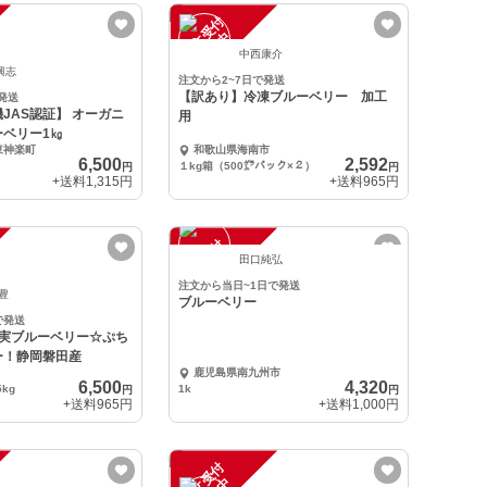
注
文
受
付
停
止
中
中西康介
興志
注文から2~7日で発送
【訳あり】冷凍ブルーベリー 加工
発送
JAS認証】 オーガニ
用
ーベリー1㎏
東神楽町
和歌山県海南市
6,500
2,592
１kg箱（500㌘パック×２）
円
円
+送料
1,315円
+送料
965円
注
文
受
付
停
止
中
田口純弘
注文から当日~1日で発送
 豊
ブルーベリー
で発送
生果実ブルーベリー☆ぷち
ー！静岡磐田産
鹿児島県南九州市
6,500
4,320
5kg
1k
円
円
+送料
965円
+送料
1,000円
注
文
受
付
停
止