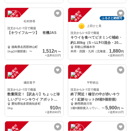
注
文
受
付
停
止
注
文
受
付
停
止
中
中
ふるさと納税可
松村静香
上田ひと美
注文から2~7日で発送
【キウイフルーツ】 有機JAS
注文から1~5日で発送
キウイを食べてビタミンC補給・
約1.80kg（S～LLｻｲｽ混合・20～
徳島県名西郡神山町
和歌山県橋本市
25個）
1,512
1,880
1kg(10個前後）
〜
本州・四国・九州（北海道・沖縄・離島を除く） 約1.8kg
円
〜
円
+送料
920円
+送料
680円
注
文
受
付
停
止
注
文
受
付
停
止
中
中
磯部看予
平野耕志
注文から2~7日で発送
注文から3~7日で発送
数量限定！【訳あり】ちょっと珍
終了間近！極甘の中が赤いキウ
しいグリーンキウイ アボット
イ！紅鮮セット(M箱9個前後)
愛知県知多郡南知多町
静岡県掛川市
1kg
910
5,900
1kg
1箱9個前後入っています
〜
円
円
〜
+送料
690円
+送料
910円
注
文
受
付
停
止
注
文
受
付
停
止