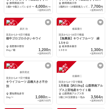
静岡県掛川市
静岡県掛川市
季節限定の3種:M3
節限定の８品：L8
4,000
7,700
1箱8~9個入っています
〜
1箱約15～18個前後入っています。
円
〜
円
+送料
910円
+送料
965円
注
文
受
付
停
止
注
文
受
付
停
止
中
中
原沢 功
横幕重行
注文から3~5日で発送
注文から1~16日で発送
箱中ゴロゴロ小さいキウイ
【無農薬】キウイフルーツ 緑
1.5キロ
長野県中野市
岐阜県本巣市
1,200
1,300
2kg／箱
1.5キロ
円
円
+送料
690円
+送料
690円
注
文
受
付
停
止
注
文
受
付
停
止
中
中
森田晃史
佐藤耕二
注文から4~7日で発送
キウイフルーツ 品種大きさ不分
注文から4~7日で発送
1月発送【約3.0kg】山梨県南アル
別
プス上宮地産キウイ１箱
愛知県知多市
山梨県南アルプス市
1,080
3,564
1kg
〜
1箱に30玉前後を一包み
円
〜
円
+送料
745円
+送料
990円