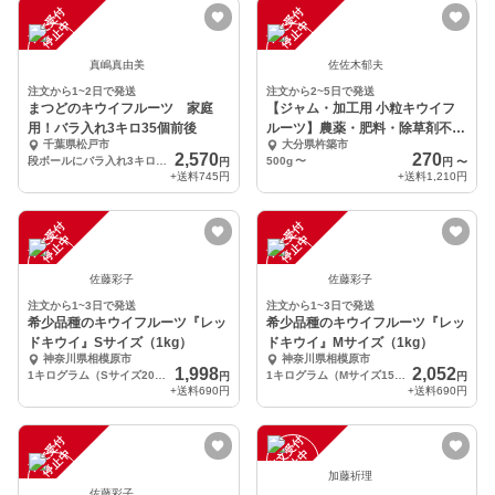
注
文
受
付
停
止
注
文
受
付
停
止
中
中
真嶋真由美
佐佐木郁夫
注文から1~2日で発送
注文から2~5日で発送
まつどのキウイフルーツ 家庭
【ジャム・加工用 小粒キウイフ
用！バラ入れ3キロ35個前後
ルーツ】農薬・肥料・除草剤不使
千葉県松戸市
大分県杵築市
用
2,570
270
段ボールにバラ入れ3キロ35個前後
500g
〜
円
円
〜
+送料
745円
+送料
1,210円
注
文
受
付
停
止
注
文
受
付
停
止
中
中
佐藤彩子
佐藤彩子
注文から1~3日で発送
注文から1~3日で発送
希少品種のキウイフルーツ『レッ
希少品種のキウイフルーツ『レッ
ドキウイ』Sサイズ（1kg）
ドキウイ』Mサイズ（1kg）
神奈川県相模原市
神奈川県相模原市
1,998
2,052
1キログラム（Sサイズ20〜23玉）
1キログラム（Mサイズ15〜17玉）
円
円
+送料
690円
+送料
690円
注
文
受
付
停
止
注
文
受
付
停
止
中
中
加藤祈理
佐藤彩子