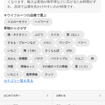
くなります。輸入は産地が南半球などに広がるため時期がず
れ、店頭では通年見かけやすいのが特徴です。
キウイフルーツの品種で選ぶ
イエローキウイ
ヘイワード
果物からさがす
桃・ネクタリン
ぶどう
スイカ
梨（なし）
すもも・プルーンなど
メロン
マンゴー
ベリー
いちご
梅（うめ）
さくらんぼ
びわ
みかん・柑橘類
バナナ
パイナップル
りんご
柿
洋梨
果物セット
その他すべての果物
栗（くり）
いちじく
熱帯果物
ナッツ
カテゴリ一覧を見る
はじめての方へ
お知らせ