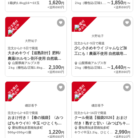
1,620
1,850
1箱(約1.8kg)16〜22玉
２kg（梱包込/正味1.8kgくらい）
〜
円
円
〜
+送料
690円
+送料
690円
注
文
受
付
停
止
注
文
受
付
停
止
中
中
大野祐子
大野祐子
注文から2~5日で発送
少し小さめキウイ ジャムなど加
注文から2~5日で発送
大きめキウイ【追熟剤付】肥料/
工にも！農薬不使用 自然栽培キ
農薬/ホルモン剤不使用 自然栽培
ウイフルーツ
山梨県南アルプス市
山梨県南アルプス市
キウイフルーツ
2,100
1,440
２kg（梱包込/正味1.8kgくらい）
２kg（梱包込/正味1.8kgくらい）
〜
円
円
〜
+送料
690円
+送料
690円
注
文
受
付
停
止
注
文
受
付
停
止
中
中
磯部看予
磯部看予
注文から2~8日で発送
注文から3~16日で発送
おまけ付き！【春の福袋】〈みつ
クール発送【福袋2026】おまけ
ばちキウイ®〉中玉 +ひとくちキ
付き！熟すと甘い〈みつばちキウ
愛知県知多郡南知多町
愛知県知多郡南知多町
ウイ +完熟八朔
イ®〉中玉1.2㎏
1,220
2,990
500g+200g+1個
キウイ中玉1.2㎏、ひとくちキウイ200g、レモン200g
円
円
+送料
690円
+送料
910円