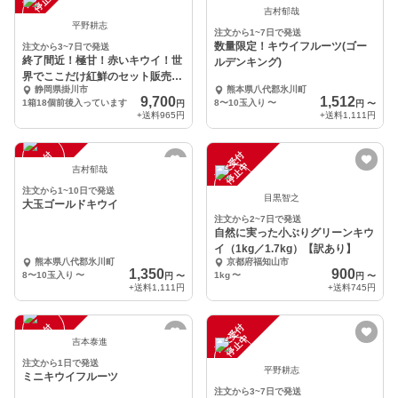
中
中
吉村郁哉
平野耕志
注文から1~7日で発送
数量限定！キウイフルーツ(ゴー
注文から3~7日で発送
終了間近！極甘！赤いキウイ！世
ルデンキング)
界でここだけ紅鮮のセット販売
静岡県掛川市
熊本県八代郡氷川町
(LK)
9,700
1,512
1箱18個前後入っています
8〜10玉入り
〜
円
円
〜
+送料
965円
+送料
1,111円
注
文
受
付
停
止
注
文
受
付
停
止
中
中
吉村郁哉
注文から1~10日で発送
目黒智之
大玉ゴールドキウイ
注文から2~7日で発送
自然に実った小ぶりグリーンキウ
イ（1kg／1.7kg）【訳あり】
熊本県八代郡氷川町
京都府福知山市
1,350
900
8〜10玉入り
〜
1kg
〜
円
〜
円
〜
+送料
1,111円
+送料
745円
注
文
受
付
停
止
注
文
受
付
停
止
中
中
吉本泰進
注文から1日で発送
平野耕志
ミニキウイフルーツ
注文から3~7日で発送