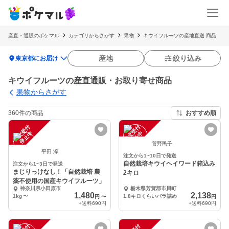
産直・通販のポケマル
カテゴリからさがす
果物
キウイフルーツの産地直送 商品
location_on
産地
絞り込み
東京都にお届け
キウイフルーツの産直通販・お取り寄せ商品
果物からさがす
360件の商品
おすすめ順
注
文
受
付
停
止
注
文
受
付
停
止
中
中
菅野民子
平田 淳
注文から1~10日で発送
自然栽培キウイヘイワード箱込み
注文から1~3日で発送
まじりっけなし！「自然栽培 農
2キロ
薬不使用の国産キウイフルーツ」
神奈川県小田原市
栃木県芳賀郡市貝町
1,480
2,138
1kg
〜
1.8キロくらいバラ詰め
円
〜
円
+送料
690円
+送料
690円