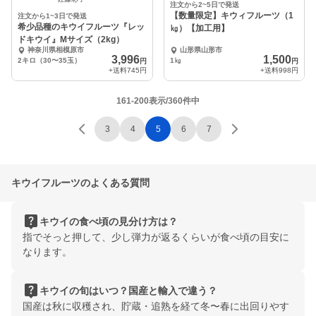
注文から2~5日で発送
【数量限定】キウィフルーツ（1
注文から1~3日で発送
希少品種のキウイフルーツ『レッ
㎏）【加工用】
ドキウイ』Mサイズ（2kg）
神奈川県相模原市
山形県山形市
3,996
1,500
2キロ（30〜35玉）
1㎏
円
円
+送料
745円
+送料
998円
161-200表示/360件中
3
4
5
6
7
キウイフルーツのよくある質問
live_help
キウイの食べ頃の見分け方は？
指でそっと押して、少し弾力が返るくらいが食べ頃の目安に
なります。
live_help
キウイの旬はいつ？国産と輸入で違う？
国産は秋に収穫され、貯蔵・追熟を経て冬〜春に出回りやす