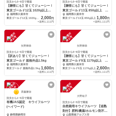
注文から5~9日で発送
注文から5~9日で発送
【贈答にも】甘くてジューシー！
【贈答にも】甘くてジューシー！
東京ゴールド12玉 1020g以上
東京ゴールド13玉 850g以上 追
福岡県久留米市
福岡県久留米市
追熟済み
熟済み
2,000
1,800
東京ゴールド12玉 1020g以上
東京ゴールド13玉 850g以上
円
円
+送料
1,111円
+送料
1,111円
注
文
受
付
停
止
注
文
受
付
停
止
中
中
矢野輝恭
矢野輝恭
注文から1~5日で発送
注文から5~9日で発送
【訳あり】甘くてジューシー！
【贈答にも】甘くてジューシー！
東京ゴールド 規格外品1.5kg
東京ゴールド9玉 1170g以上 追
福岡県久留米市
福岡県久留米市
熟済み
1,600
2,600
東京ゴールド 規格外品1.5kg
東京ゴールド9玉 1170g以上
円
円
+送料
1,111円
+送料
1,111円
注
文
受
付
停
止
注
文
受
付
停
止
中
中
斉藤勝弥
大野祐子
注文から1~5日で発送
有機JAS認定 キウイフルーツ
注文から2~5日で発送
自然栽培キウイフルーツ 【追熟
(ヘイワード)
剤付】肥料/農薬/ホルモン剤不使
静岡県静岡市
山梨県南アルプス市
用