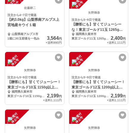
注
文
受
付
停
止
注
文
受
付
停
止
中
中
佐藤耕二
矢野輝恭
注文から4~7日で発送
【約3.0kg】山梨県南アルプス上
注文から5~9日で発送
【贈答にも】甘くてジューシー
宮地産キウイ１箱
な！東京ゴールド11玉 1265g以
山梨県南アルプス市
福岡県久留米市
上 追熟済み
3,564
2,400
1箱に30玉前後を一包み
東京ゴールド11玉 1265g以上
円
円
+送料
990円
+送料
1,111円
注
文
受
付
停
止
注
文
受
付
停
止
中
中
矢野輝恭
矢野輝恭
注文から5~9日で発送
注文から5~9日で発送
【贈答にも】甘くてジューシー！
【贈答にも】甘くてジューシー！
東京ゴールド10玉 1150g以上
東京ゴールド12玉 1200g以上
福岡県久留米市
福岡県久留米市
追熟済み
追熟済み
2,199
2,199
東京ゴールド10玉 1150g以上
東京ゴールド12玉 1200g以上
円
円
+送料
1,111円
+送料
1,111円
注
文
受
付
停
止
注
文
受
付
停
止
中
中
矢野輝恭
矢野輝恭