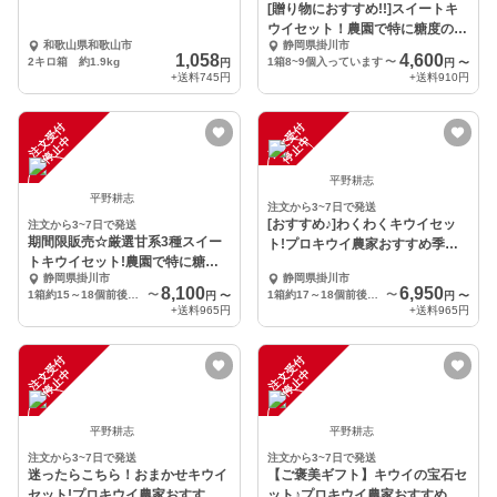
[贈り物におすすめ!!]スイートキ
ウイセット！農園で特に糖度の高
和歌山県和歌山市
静岡県掛川市
い3種入りMS
1,058
4,600
2キロ箱 約1.9kg
1箱8~9個入っています
〜
円
円
〜
+送料
745円
+送料
910円
注
文
受
付
停
止
注
文
受
付
停
止
中
中
平野耕志
平野耕志
注文から3~7日で発送
[おすすめ♪]わくわくキウイセッ
注文から3~7日で発送
期間限販売☆厳選甘系3種スイー
ト!プロキウイ農家おすすめ季節
トキウイセット!農園で特に糖度
限定の3品:Ｌ3
静岡県掛川市
静岡県掛川市
の高い3品種:LS
8,100
6,950
1箱約15～18個前後入っています。
〜
1箱約17～18個前後入っています。
〜
円
〜
円
〜
+送料
965円
+送料
965円
注
文
受
付
停
止
注
文
受
付
停
止
中
中
平野耕志
平野耕志
注文から3~7日で発送
注文から3~7日で発送
迷ったらこちら！おまかせキウイ
【ご褒美ギフト】キウイの宝石セ
セット!プロキウイ農家おすすめ
ット♪プロキウイ農家おすすめ季