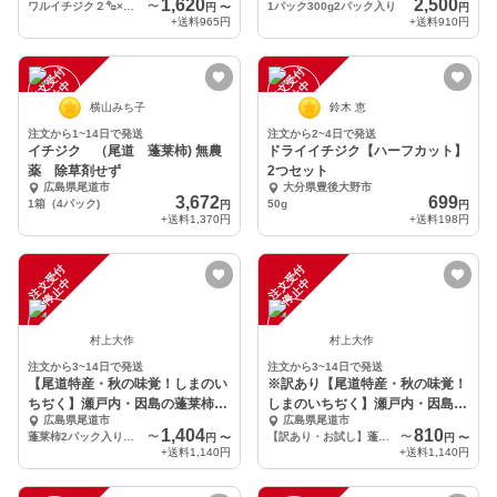
1,620
2,500
ワルイチジク２㌔×１箱
〜
1パック300g2パック入り
円
〜
円
+送料
965円
+送料
910円
注
文
受
付
停
止
注
文
受
付
停
止
中
中
横山みち子
鈴木 恵
注文から1~14日で発送
注文から2~4日で発送
イチジク （尾道 蓬莱柿) 無農
ドライイチジク【ハーフカット】
薬 除草剤せず
2つセット
広島県尾道市
大分県豊後大野市
3,672
699
1箱（4パック)
50g
円
円
+送料
1,370円
+送料
198円
注
文
受
付
停
止
注
文
受
付
停
止
中
中
村上大作
村上大作
注文から3~14日で発送
注文から3~14日で発送
【尾道特産・秋の味覚！しまのい
※訳あり【尾道特産・秋の味覚！
ちぢく】瀬戸内・因島の蓬莱柿
しまのいちぢく】瀬戸内・因島の
広島県尾道市
広島県尾道市
（ほうらいし）
蓬莱柿（ほうらいし）
1,404
810
蓬莱柿2パック入り（1パック概ね4〜6個・300g程度）
〜
【訳あり・お試し】蓬莱柿2パック入り（1パック概ね4〜6個・300g程度）
〜
円
〜
円
〜
+送料
1,140円
+送料
1,140円