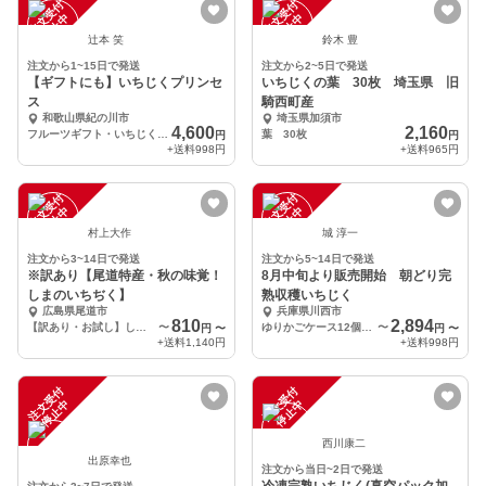
注
文
受
付
停
止
注
文
受
付
停
止
中
中
辻本 笑
鈴木 豊
注文から1~15日で発送
注文から2~5日で発送
【ギフトにも】いちじくプリンセ
いちじくの葉 30枚 埼玉県 旧
ス
騎西町産
和歌山県紀の川市
埼玉県加須市
4,600
2,160
フルーツギフト・いちじくプリンセス
葉 30枚
円
円
+送料
998円
+送料
965円
注
文
受
付
停
止
注
文
受
付
停
止
中
中
村上大作
城 淳一
注文から3~14日で発送
注文から5~14日で発送
※訳あり【尾道特産・秋の味覚！
8月中旬より販売開始 朝どり完
しまのいちぢく】
熟収穫いちじく
広島県尾道市
兵庫県川西市
810
2,894
【訳あり・お試し】しまのいちぢく2パック入り（1パック概ね4〜6個・300g程度）
〜
ゆりかごケース12個入り
〜
円
〜
円
〜
+送料
1,140円
+送料
998円
注
文
受
付
停
止
注
文
受
付
停
止
中
中
西川康二
出原幸也
注文から当日~2日で発送