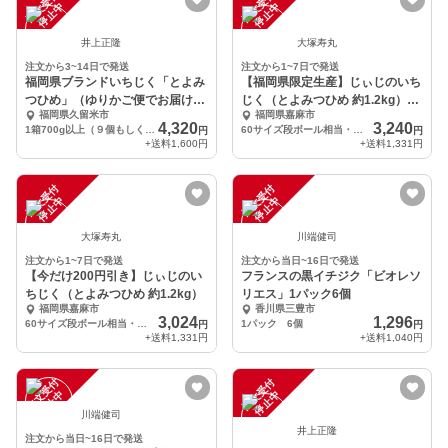
注
文
受
付
停
止
注
文
受
付
停
止
中
中
井上正隆
大塚寿丸
注文から3~14日で発送
注文から1~7日で発送
福岡県ブランドいちじく「とよみ
【福岡県限定生産】じぃじのいち
つひめ」（ゆりかご便でお届けし
じく（とよみつひめ 約1.2kg）
福岡県久留米市
福岡県嘉麻市
ます！）
【13〜20個】
4,320
3,240
1箱700g以上（９個もしくは１２個入）
60サイズ段ボール相当・約1.2kg（13~20個）
円
円
+送料
1,600円
+送料
1,331円
注
文
受
付
停
止
注
文
受
付
停
止
中
中
大塚寿丸
川端健司
注文から1~7日で発送
注文から当日~16日で発送
【今だけ200円引き】じぃじのい
フランスの黒イチジク「ビオレソ
ちじく（とよみつひめ 約1.2kg）
リエス」1パック6個
福岡県嘉麻市
香川県三豊市
3,024
1,296
60サイズ段ボール相当・約1.2kg（13~20個）
1パック 6個
円
円
+送料
1,331円
+送料
1,040円
注
文
受
付
停
止
注
文
受
付
停
止
中
中
川端健司
井上正隆
注文から当日~16日で発送