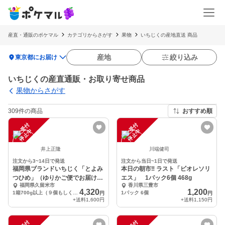
産直・通販のポケマル
カテゴリからさがす
果物
いちじくの産地直送 商品
location_on
産地
絞り込み
東京都にお届け
いちじくの産直通販・お取り寄せ商品
果物からさがす
309件の商品
おすすめ順
注
文
受
付
停
止
注
文
受
付
停
止
中
中
井上正隆
川端健司
注文から3~14日で発送
注文から当日~1日で発送
福岡県ブランドいちじく「とよみ
本日の朝市‼️ ラスト「ビオレソリ
つひめ」（ゆりかご便でお届けし
エス」 1パック6個 468g
福岡県久留米市
香川県三豊市
ます！）
4,320
1,200
1箱700g以上（９個もしくは１２個入）
1パック 6個
円
円
+送料
1,600円
+送料
1,150円