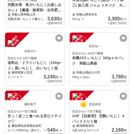
冷凍完熟いちじく(真空パック加
注文から3~7日で発送
完熟冷凍 希少いちじくお楽しみ
工) 加工用 ジャム イチジク 大
セット【農薬・除草剤・化学肥
阪 羽曳野産
和歌山県和歌山市
和歌山県有田市
料・添加物不使用】
3,630
3,300
完熟冷凍いちじく２種セット2袋（300ｇ×2袋）
500ｇ
〜
円
円
〜
+送料
965円
+送料
1,500円
注
文
受
付
停
止
注
文
受
付
停
止
中
中
島田祐一
塩路ゆか
注文から1~16日で発送
有機JAS いちじく 300g x 4パッ
注文から2~4日で発送
送料込・ドライいちじく（100g×
ク 和歌山県産
２）黒いちじく、白いちじく他
静岡県富士宮市
和歌山県紀の川市
3,240
3,780
２パック
〜
300g x 4pac
円
〜
円
+送料
500円
+送料
998円
注
文
受
付
停
止
注
文
受
付
停
止
中
中
磯部看予
渡邊直樹
注文から2~7日で発送
注文から1~7日で発送
甘っ！皮ごと食べれる安心イチジ
A4P 【自家用】 完熟いちじく ４
ク♡
パック入り１箱
愛知県知多郡南知多町
新潟県新潟市
540
2,160
1パック約300g（約2-4個）
〜
A品 400ｇ×4パック
円
〜
円