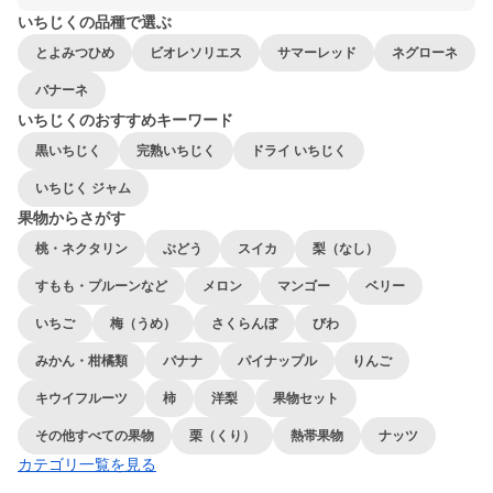
いちじくの品種で選ぶ
とよみつひめ
ビオレソリエス
サマーレッド
ネグローネ
バナーネ
いちじくのおすすめキーワード
黒いちじく
完熟いちじく
ドライ いちじく
いちじく ジャム
果物からさがす
桃・ネクタリン
ぶどう
スイカ
梨（なし）
すもも・プルーンなど
メロン
マンゴー
ベリー
いちご
梅（うめ）
さくらんぼ
びわ
みかん・柑橘類
バナナ
パイナップル
りんご
キウイフルーツ
柿
洋梨
果物セット
その他すべての果物
栗（くり）
熱帯果物
ナッツ
カテゴリ一覧を見る