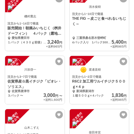
注
文
受
付
停
止
注
文
受
付
停
止
中
中
清水俊樹
注文から1~10日で発送
磯村鷹志
THE FIG ～皮ごと食べれるいちじ
注文から1~14日で発送
く～
販売開始！朝摘みいちじく（桝井
ドーフィン） ４パック（露地栽
愛知県豊田市
三重県桑名郡木曽岬町
培、減農薬）
3,240
5,400
１パック（４３０ｇ前後）ｘ４パック
4パック入り 1パック300g(4～8個)
円
円
+送料
965円
+送料
965円
注
文
受
付
停
止
注
文
受
付
停
止
中
中
川添啓一
渡邊直樹
注文から3~7日で発送
注文から1~2日で発送
佐賀県産☆黒イチジク「ビオレ・
R6C2 加工用ワルイチジク５００
ソリエス」
ｇ×４ｐ
佐賀県唐津市
新潟県新潟市
3,000
1,836
３パック
〜
１箱５００ｇ×４パック
円
〜
円
+送料
1,600円
+送料
965円
注
文
受
付
停
止
注
文
受
付
停
止
中
中
山木こずえ
柴田幸宣