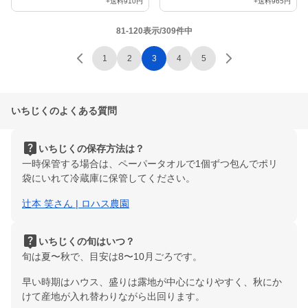
+送料
910円
+送料
965円
81-120表示/309件中
1
2
3
4
5
いちじくのよくある質問
live_help
いちじくの保存方法は？
一時保管する場合は、ペーパータオルで1個ずつ包んでポリ
袋にいれて冷蔵庫に保管してください。
辻本 笑さん | ロハス農園
live_help
いちじくの旬はいつ？
旬は夏〜秋で、目安は8〜10月ごろです。
早い時期はハウス、盛りは露地が中心になりやすく、秋にか
けて産地が入れ替わりながら出回ります。