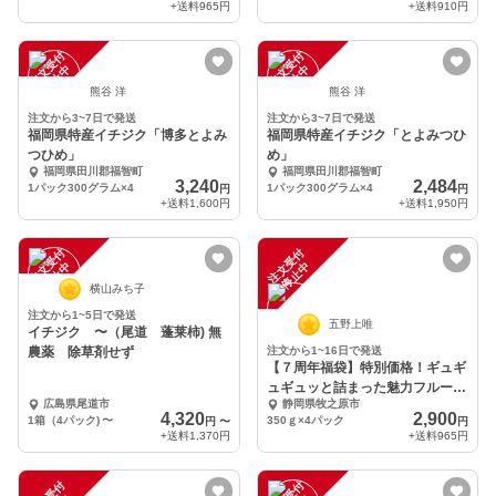
+送料
965円
+送料
910円
注
文
受
付
停
止
注
文
受
付
停
止
中
中
熊谷 洋
熊谷 洋
注文から3~7日で発送
注文から3~7日で発送
福岡県特産イチジク「博多とよみ
福岡県特産イチジク「とよみつひ
つひめ」
め」
福岡県田川郡福智町
福岡県田川郡福智町
3,240
2,484
1パック300グラム×4
1パック300グラム×4
円
円
+送料
1,600円
+送料
1,950円
注
文
受
付
停
止
注
文
受
付
停
止
中
中
横山みち子
注文から1~5日で発送
五野上唯
イチジク 〜（尾道 蓬莱柿) 無
農薬 除草剤せず
注文から1~16日で発送
【７周年福袋】特別価格！ギュギ
ュギュッと詰まった魅力フルーツ
広島県尾道市
静岡県牧之原市
【いちじく】4パック
4,320
2,900
1箱（4パック)
〜
350ｇ×4パック
円
〜
円
+送料
1,370円
+送料
965円