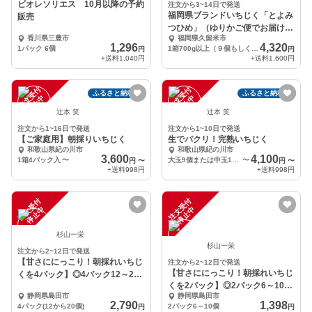
ビオレソリエス 10月以降の予約
注文から3~14日で発送
福岡県ブランドいちじく「とよみ
販売
つひめ」（ゆりかご便でお届けし
香川県三豊市
福岡県久留米市
ます！）
1,296
4,320
1パック 6個
1箱700g以上（９個もしくは１２個入）
円
円
+送料
1,040円
+送料
1,600円
注
文
受
付
停
止
注
文
受
付
停
止
ふるさと納税可
ふるさと納税可
中
中
辻本 笑
辻本 笑
注文から1~16日で発送
注文から1~10日で発送
【ご家庭用】朝採りいちじく
生でパクリ！完熟いちじく
和歌山県紀の川市
和歌山県紀の川市
3,600
4,100
1箱4パック入
〜
大玉9個または中玉12個
〜
円
〜
円
〜
+送料
998円
+送料
998円
注
文
受
付
停
止
注
文
受
付
停
止
中
中
杉山一栄
杉山一栄
注文から2~12日で発送
【甘さににっこり！朝採れいちじ
注文から2~12日で発送
【甘さににっこり！朝採れいちじ
くを4パック】◎4パック12～20
くを2パック】◎2パック6～10個
個約1.5kg◎
静岡県島田市
静岡県島田市
で700g前後◎
2,790
1,398
4パック(12から20個)
2パック6～10個
円
円