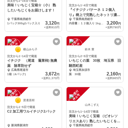
注文から1~16日で発送
美味！いちじく宝箱☆（小） 熟
注文から1~4日で発送
『イチジク バナーネ １２個入
したいちじくをお届けします！
り』樹上で完熟したネットリ濃厚
千葉県南房総市
千葉県南房総市
な甘さををお届け♪
3,120
3,200
1パック300g2パック入り
内容量：１２個入り 1kg前後
円
円
+送料
910円
+送料
790円
注
文
受
付
停
止
注
文
受
付
停
止
中
中
横山みち子
鈴木 豊
注文から1~14日で発送
注文から2~5日で発送
イチジク （尾道 蓬莱柿) 無農
いちじくの葉 30枚 埼玉県 旧
薬 除草剤せず
騎西町産
広島県尾道市
埼玉県加須市
3,672
2,160
1箱（4パック)
葉 30枚
円
円
+送料
1,370円
+送料
965円
注
文
受
付
停
止
注
文
受
付
停
止
中
中
渡邊直樹
山木こずえ
注文から1~5日で発送
C2 加工用ワルイチジク2パック
注文から1~14日で発送
美味！いちじく宝箱 （ビオレソ
リエスあり）熟したいちじくをお
新潟県新潟市
千葉県南房総市
届けします！