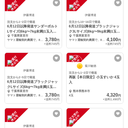
注
文
受
付
停
止
注
文
受
付
停
止
中
中
伊藤博道
伊藤博道
注文から1~2日で発送
注文から10~16日で発送
6月12日以降発送サンダーボルト
6月12日以降発送ブラックジャッ
Lサイズ(6kg〜7kg未満)1玉入
ク3Lサイズ(8kg〜9kg未満)1玉入
千葉県富里市
千葉県富里市
り。
り。
3,780
4,100
ヤマト運輸契約農園で、80サイズ入りLサイズ(6kg〜7kg未満)
ヤマト運輸契約農園で、80サイズ(8kg〜9kg未満)1玉入り
円
円
+送料
745円
+送料
745円
注
文
受
付
停
止
注
文
受
付
停
止
中
中
菊川敏徳
伊藤博道
注文から1~2日で発送
再販【本日限定】小玉すいか 4玉
注文から2~5日で発送
6月12日以降発送ブラックジャッ
入
クLサイズ(6kg〜7kg未満)1玉入
千葉県富里市
熊本県熊本市
り。
3,780
4,320
ヤマト運輸契約農園で、80サイズ入りLサイズ(6kg〜7kg未満)
4玉
円
円
+送料
745円
+送料
1,490円
注
文
受
付
停
止
注
文
受
付
停
止
中
中
伊藤博道