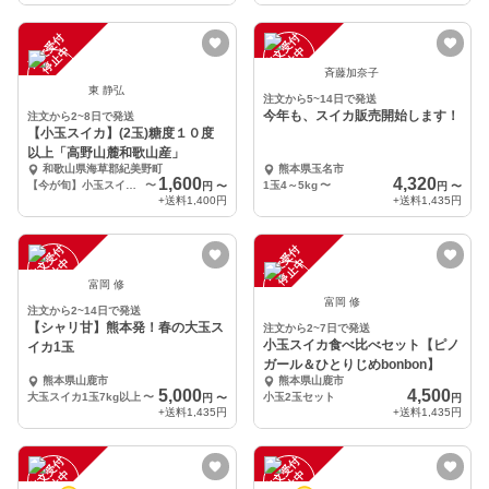
注
文
受
付
停
止
注
文
受
付
停
止
中
中
斉藤加奈子
東 静弘
注文から5~14日で発送
今年も、スイカ販売開始します！
注文から2~8日で発送
【小玉スイカ】(2玉)糖度１０度
以上「高野山麓和歌山産」
和歌山県海草郡紀美野町
熊本県玉名市
1,600
4,320
【今が旬】小玉スイカ「2玉」（本州料金/離島は別途）
〜
1玉4～5kg
〜
円
〜
円
〜
+送料
1,400円
+送料
1,435円
注
文
受
付
停
止
注
文
受
付
停
止
中
中
富岡 修
富岡 修
注文から2~14日で発送
【シャリ甘】熊本発！春の大玉ス
注文から2~7日で発送
小玉スイカ食べ比べセット【ピノ
イカ1玉
ガール＆ひとりじめbonbon】
熊本県山鹿市
熊本県山鹿市
5,000
4,500
大玉スイカ1玉7kg以上
〜
小玉2玉セット
円
〜
円
+送料
1,435円
+送料
1,435円
注
文
受
付
停
止
注
文
受
付
停
止
中
中