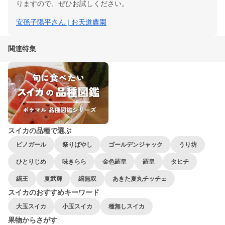
りますので、ぜひお試しください。
安孫子陽平さん | お天道農園
関連特集
スイカの品種で選ぶ
ピノガール
祭りばやし
ゴールデンジャック
うり坊
ひとりじめ
味きらら
金色羅皇
羅皇
タヒチ
縞王
夏武輝
縞無双
あきた夏丸チッチェ
スイカのおすすめキーワード
大玉スイカ
小玉スイカ
種無しスイカ
果物からさがす