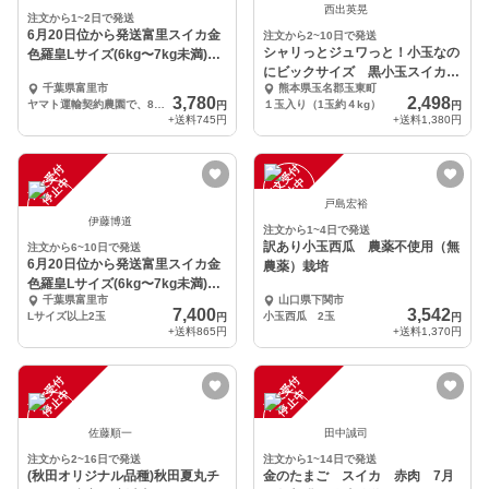
西出英晃
注文から1~2日で発送
6月20日位から発送富里スイカ金
注文から2~10日で発送
シャリっとジュワっと！小玉なの
色羅皇Lサイズ(6kg〜7kg未満)1
にビックサイズ 黒小玉スイカ
玉入り。
千葉県富里市
熊本県玉名郡玉東町
ひとりじめボンボン
3,780
2,498
ヤマト運輸契約農園で、80サイズ入りLサイズ(6kg〜7kg未満)
１玉入り（1玉約４kg）
円
円
+送料
745円
+送料
1,380円
注
文
受
付
停
止
注
文
受
付
停
止
中
中
戸島宏裕
伊藤博道
注文から1~4日で発送
訳あり小玉西瓜 農薬不使用（無
注文から6~10日で発送
6月20日位から発送富里スイカ金
農薬）栽培
色羅皇Lサイズ(6kg〜7kg未満)2
千葉県富里市
山口県下関市
玉入り。
7,400
3,542
Lサイズ以上2玉
小玉西瓜 2玉
円
円
+送料
865円
+送料
1,370円
注
文
受
付
停
止
注
文
受
付
停
止
中
中
佐藤順一
田中誠司
注文から2~16日で発送
注文から1~14日で発送
(秋田オリジナル品種)秋田夏丸チ
金のたまご スイカ 赤肉 7月