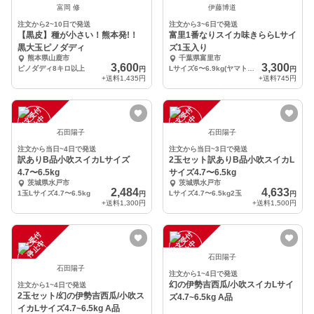
富岡 修
伊藤博道
注文から2~10日で発送
注文から3~6日で発送
【黒皮】種が小さい！熊本発!！
富里1番なりスイカ味きららLサイ
黒大玉ピノダディ
ズ1玉入り
熊本県山鹿市
千葉県富里市
3,600
3,300
ピノダディ8キロ以上
Lサイズ6〜6.9kg(ヤマト運輸契約農園でLサイズ80サイズ。)
円
円
+送料
1,435円
+送料
745円
注
文
受
付
停
止
注
文
受
付
停
止
中
中
石田陽子
石田陽子
注文から当日~4日で発送
注文から当日~3日で発送
訳ありB品小吹スイカLサイズ
2玉セット訳ありB品小吹スイカL
4.7〜6.5kg
サイズ4.7〜6.5kg
茨城県水戸市
茨城県水戸市
2,484
4,633
1玉Lサイズ4.7〜6.5kg
Lサイズ4.7〜6.5kg2玉
円
円
+送料
1,300円
+送料
1,500円
注
文
受
付
停
止
注
文
受
付
停
止
中
中
石田陽子
石田陽子
注文から1~4日で発送
幻の伊勢吉西瓜/小吹スイカLサイ
注文から1~4日で発送
2玉セット/幻の伊勢吉西瓜/小吹ス
ズ4.7~6.5kg A品
イカLサイズ4.7~6.5kg A品