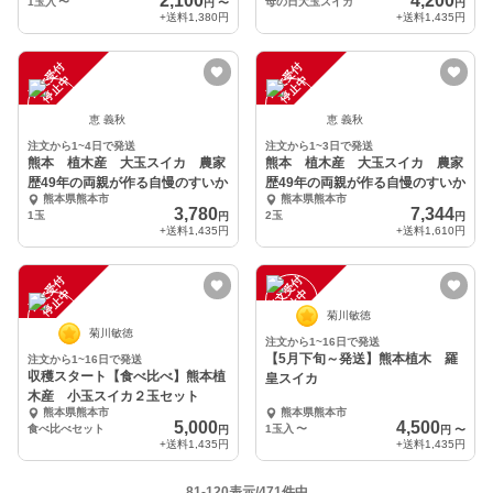
2,100
4,200
1玉入
〜
母の日大玉スイカ
円
〜
円
+送料
1,380円
+送料
1,435円
注
文
受
付
停
止
注
文
受
付
停
止
中
中
恵 義秋
恵 義秋
注文から1~4日で発送
注文から1~3日で発送
熊本 植木産 大玉スイカ 農家
熊本 植木産 大玉スイカ 農家
歴49年の両親が作る自慢のすいか
歴49年の両親が作る自慢のすいか
熊本県熊本市
熊本県熊本市
3,780
7,344
1玉
2玉
円
円
+送料
1,435円
+送料
1,610円
注
文
受
付
停
止
注
文
受
付
停
止
中
中
菊川敏徳
菊川敏徳
注文から1~16日で発送
【5月下旬～発送】熊本植木 羅
注文から1~16日で発送
収穫スタート【食べ比べ】熊本植
皇スイカ
木産 小玉スイカ２玉セット
熊本県熊本市
熊本県熊本市
5,000
4,500
食べ比べセット
1玉入
〜
円
円
〜
+送料
1,435円
+送料
1,435円
81-120表示/471件中