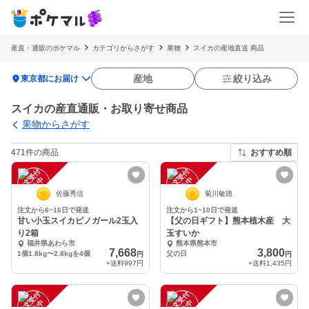
産直・通販のポケマル
カテゴリからさがす
果物
スイカの産地直送 商品
location_on
産地
絞り込み
東京都にお届け
スイカの産直通販・お取り寄せ商品
果物からさがす
471件の商品
おすすめ順
注
文
受
付
停
止
注
文
受
付
停
止
中
中
佐藤秀信
菊川敏徳
注文から6~16日で発送
注文から1~10日で発送
甘い小玉スイカピノガール2玉入
【父の日ギフト】熊本植木産 大
り2箱
玉すいか
福井県あわら市
熊本県熊本市
7,668
3,800
1個1.8kg〜2.8kgを4個
父の日
円
円
+送料
997円
+送料
1,435円
注
文
受
付
停
止
注
文
受
付
停
止
中
中