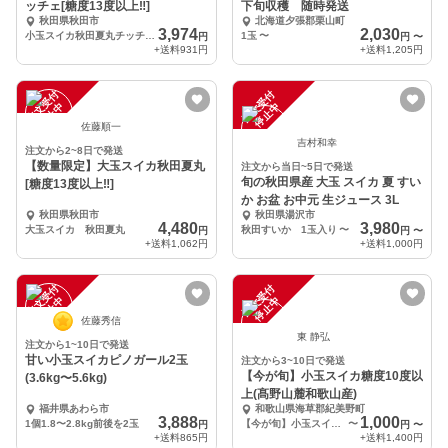
ッチェ[糖度13度以上‼︎]
下旬収穫 随時発送
秋田県秋田市
北海道夕張郡栗山町
3,974
2,030
小玉スイカ秋田夏丸チッチェ 2玉
1玉
〜
円
円
〜
+送料
931円
+送料
1,205円
注
文
受
付
停
止
注
文
受
付
停
止
中
中
佐藤順一
吉村和幸
注文から2~8日で発送
【数量限定】大玉スイカ秋田夏丸
注文から当日~5日で発送
旬の秋田県産 大玉 スイカ 夏 すい
[糖度13度以上‼︎]
か お盆 お中元 生ジュース 3L
秋田県秋田市
秋田県湯沢市
4,480
3,980
大玉スイカ 秋田夏丸
秋田すいか 1玉入り
〜
円
円
〜
+送料
1,062円
+送料
1,000円
注
文
受
付
停
止
注
文
受
付
停
止
中
中
佐藤秀信
東 静弘
注文から1~10日で発送
甘い小玉スイカピノガール2玉
注文から3~10日で発送
【今が旬】小玉スイカ糖度10度以
(3.6kg〜5.6kg)
上(髙野山麓和歌山産)
福井県あわら市
和歌山県海草郡紀美野町
3,888
1,000
1個1.8〜2.8kg前後を2玉
【今が旬】小玉スイカ1玉髙野山麓和歌山（本州料金/離島別途）
〜
円
円
〜
+送料
865円
+送料
1,400円