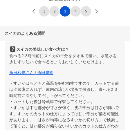
1
2
3
4
5
スイカのよくある質問
live_help
スイカの美味しい食べ方は？
食べる2-3時間前にスイカの半分をタオルで覆い、水道水を
少しずつ注いで食べるとよりおいしくいただけます。
角田和也さん | 角田農園
・すいかはもともと高温を好む植物ですので、カットする前
は冷蔵庫に入れず、屋内の涼しい場所で保管し、食べる2-3
時間前に冷やして召し上がってください。
・カットした後は冷蔵庫で保管してください。
・すいかは中心部分が甘さが強く、皮の部分は甘さが弱いで
す。すいかのカットの仕方によっては甘い部分が偏る可能性
があります。「甘さが均等になるすいかの切り方」で検索し
て頂くと、甘い部分が偏らないすいかのカットの仕方がわか