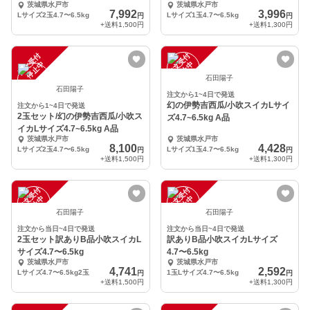
茨城県水戸市
茨城県水戸市
7,992
3,996
Lサイズ2玉4.7〜6.5kg
Lサイズ1玉4.7〜6.5kg
円
円
+送料
1,500円
+送料
1,300円
注
文
受
付
停
止
注
文
受
付
停
止
中
中
石田陽子
石田陽子
注文から1~4日で発送
幻の伊勢吉西瓜/小吹スイカLサイ
注文から1~4日で発送
2玉セット/幻の伊勢吉西瓜/小吹ス
ズ4.7~6.5kg A品
イカLサイズ4.7~6.5kg A品
茨城県水戸市
茨城県水戸市
8,100
4,428
Lサイズ2玉4.7〜6.5kg
Lサイズ1玉4.7〜6.5kg
円
円
+送料
1,500円
+送料
1,300円
注
文
受
付
停
止
注
文
受
付
停
止
中
中
石田陽子
石田陽子
注文から当日~4日で発送
注文から当日~4日で発送
2玉セット訳ありB品小吹スイカL
訳ありB品小吹スイカLサイズ
サイズ4.7〜6.5kg
4.7〜6.5kg
茨城県水戸市
茨城県水戸市
4,741
2,592
Lサイズ4.7〜6.5kg2玉
1玉Lサイズ4.7〜6.5kg
円
円
+送料
1,500円
+送料
1,300円