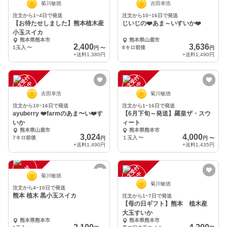
菊川敏徳
吉田幸浩
注文から1~4日で発送
注文から10~16日で発送
【お待たせしました】熊本植木産
じいじの❤️あま～いすいか❤️
小玉スイカ
熊本県熊本市
熊本県山鹿市
2,400
3,636
1玉入
〜
8キロ前後
円
〜
円
+送料
1,380円
+送料
1,490円
注
文
受
付
停
止
注
文
受
付
停
止
中
中
吉田幸浩
菊川敏徳
注文から10~16日で発送
注文から1~16日で発送
ayuberry ❤️farmのあま〜い❤️す
【6月下旬～発送】羅皇ザ・スウ
いか
ィート
熊本県山鹿市
熊本県熊本市
3,024
4,000
7キロ前後
１玉入
〜
円
円
〜
+送料
1,490円
+送料
1,435円
注
文
受
付
停
止
注
文
受
付
停
止
中
中
菊川敏徳
菊川敏徳
注文から4~10日で発送
熊本 植木 黒小玉スイカ
注文から1~7日で発送
【母の日ギフト】熊本 植木産
大玉すいか
熊本県熊本市
熊本県熊本市