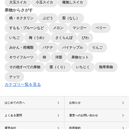
大玉スイカ
小玉スイカ
種無しスイカ
果物からさがす
桃・ネクタリン
ぶどう
梨（なし）
すもも・プルーンなど
メロン
マンゴー
ベリー
いちご
梅（うめ）
さくらんぼ
びわ
みかん・柑橘類
バナナ
パイナップル
りんご
キウイフルーツ
柿
洋梨
果物セット
その他すべての果物
栗（くり）
いちじく
熱帯果物
ナッツ
カテゴリ一覧を見る
はじめての方へ
お知らせ
よくある質問
運営へのお問い合わせ
運営会社
利用規約