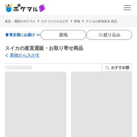
産直・通販のポケマル
カテゴリからさがす
果物
スイカの産地直送 商品
location_on
産地
絞り込み
東京都にお届け
スイカの産直通販・お取り寄せ商品
果物からさがす
おすすめ順