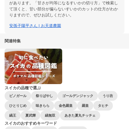
があります。「甘さが均等になるすいかの切り方」で検索し
て頂くと、甘い部分が偏らないすいかのカットの仕方がわか
りますので、ぜひお試しください。
安孫子陽平さん | お天道農園
関連特集
スイカの品種で選ぶ
ピノガール
祭りばやし
ゴールデンジャック
うり坊
ひとりじめ
味きらら
金色羅皇
羅皇
タヒチ
縞王
夏武輝
縞無双
あきた夏丸チッチェ
スイカのおすすめキーワード