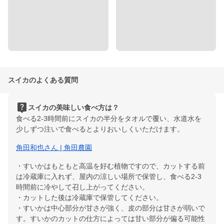
スイカのよくある質問
live_help
スイカの美味しい食べ方は？
食べる2-3時間前にスイカの半分をタオルで覆い、水道水を
少しずつ注いで食べるとよりおいしくいただけます。
角田和也さん | 角田農園
・すいかはもともと高温を好む植物ですので、カットする前
は冷蔵庫に入れず、屋内の涼しい場所で保管し、食べる2-3
時間前に冷やして召し上がってください。
・カットした後は冷蔵庫で保管してください。
・すいかは中心部分が甘さが強く、皮の部分は甘さが弱いで
す。すいかのカットの仕方によっては甘い部分が偏る可能性