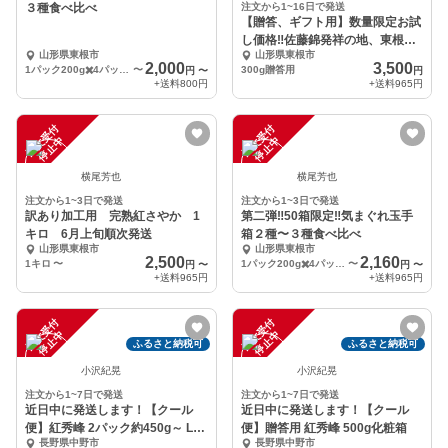
３種食べ比べ
注文から1~16日で発送
【贈答、ギフト用】数量限定お試
し価格‼︎佐藤錦発祥の地、東根産
山形県東根市
山形県東根市
さくらんぼ300g
2,000
3,500
1パック200g✖️4パック（２種〜３種）
〜
300g贈答用
円
〜
円
+送料
800円
+送料
965円
注
文
受
付
停
止
注
文
受
付
停
止
中
中
横尾芳也
横尾芳也
注文から1~3日で発送
注文から1~3日で発送
訳あり加工用 完熟紅さやか 1
第二弾‼️50箱限定‼️気まぐれ玉手
キロ 6月上旬順次発送
箱２種〜３種食べ比べ
山形県東根市
山形県東根市
2,500
2,160
1キロ
〜
1パック200g✖️4パック（２種〜３種）
〜
円
〜
円
〜
+送料
965円
+送料
965円
注
文
受
付
停
止
注
文
受
付
停
止
中
中
ふるさと納税可
ふるさと納税可
小沢紀晃
小沢紀晃
注文から1~7日で発送
注文から1~7日で発送
近日中に発送します！【クール
近日中に発送します！【クール
便】紅秀峰 2パック約450g～ LM
便】贈答用 紅秀峰 500g化粧箱
長野県中野市
長野県中野市
混み