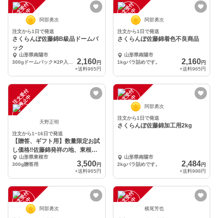
注
文
受
付
停
止
注
文
受
付
停
止
中
中
阿部勇次
阿部勇次
注文から1日で発送
注文から1日で発送
さくらんぼ佐藤錦B級品ドームパ
さくらんぼ佐藤錦着色不良商品
ック
山形県南陽市
山形県南陽市
2,160
2,160
300gドームパック✕2P入です
1kgバラ詰めです。
円
円
+送料
965円
+送料
965円
注
文
受
付
停
止
注
文
受
付
停
止
中
中
阿部勇次
注文から1日で発送
天野正明
さくらんぼ佐藤錦加工用2kg
注文から1~16日で発送
【贈答、ギフト用】数量限定お試
し価格‼︎佐藤錦発祥の地、東根産
山形県東根市
山形県南陽市
さくらんぼ300g
3,500
2,484
300g贈答用
2kgバラ詰めです。
円
円
+送料
965円
+送料
998円
注
文
受
付
停
止
注
文
受
付
停
止
中
中
阿部勇次
横尾芳也