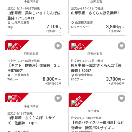
小座間助吉
小座間助吉
注文から10~16日で発送
注文から10~16日で発送
山形県産 美味しいさくらんぼ佐
山形県産！さくらんぼ佐藤錦！
藤錦！バラ1キロ
山形県天童市
山形県天童市
7,106
3,866
1kg
500グラム
〜
円
円
〜
+送料
965円
+送料
965円
注
文
受
付
停
止
注
文
受
付
停
止
中
中
阿部絵梨香
阿部絵梨香
注文から10~16日で発送
注文から10~16日で発送
【ギフト 贈答用】佐藤錦 ２Ｌ
❗️6月中旬〜発送❗️さくらんぼ【佐
玉‼️700㌘
藤錦】800㌘
山形県東根市
山形県東根市
8,000
3,700
700g
〜
800㌘
〜
円
〜
円
〜
+送料
965円
+送料
965円
注
文
受
付
停
止
注
文
受
付
停
止
中
中
小座間助吉
今田博敏
注文から1日で発送
山形県産 さくらんぼ Lサイ
注文から2~10日で発送
【有名パティスリー御用達】☆紅
ズ 佐藤錦 1キロ
秀峰☆ 贈答用2Lサイズ