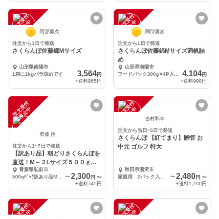
注
文
受
付
停
止
注
文
受
付
停
止
中
中
阿部勇次
阿部勇次
注文から1日で発送
注文から1日で発送
さくらんぼ佐藤錦Mサイズ
さくらんぼ佐藤錦Mサイズ満帆詰
め
山形県南陽市
山形県南陽市
3,564
4,104
1箱に1kgバラ詰めです
フードパック300g✕4P入です。
円
円
+送料
965円
+送料
998円
注
文
受
付
停
止
注
文
受
付
停
止
中
中
吉村和幸
注文から当日~5日で発送
齊藤 悟
さくらんぼ 【紅てまり】贈答 お
注文から1~7日で発送
中元 ゴルフ 特大
【訳あり品】朝どりさくらんぼを
直送！M～２Lサイズ５００ｇ前
青森県弘前市
秋田県湯沢市
後（紅秀峰又は佐藤錦
2,300
2,480
500gﾊﾟｯｸ訳あり品M～２Lサイズ
〜
家庭用 2パック入り 400g チルド便
〜
円
〜
円
〜
+送料
745円
+送料
1,200円
注
文
受
付
停
止
注
文
受
付
停
止
中
中