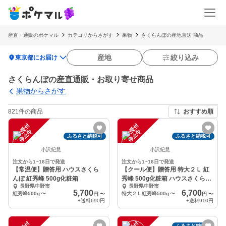
産直・通販のポケマル
カテゴリからさがす
果物
さくらんぼの産地直送 商品
location_on
産地
絞り込み
東京都にお届け
さくらんぼの産直通販・お取り寄せ商品
果物からさがす
821件の商品
おすすめ順
注
文
受
付
停
止
注
文
受
付
停
止
中
中
ふるさと納税可
ふるさと納税可
小沢紀晃
小沢紀晃
注文から1~16日で発送
注文から1~16日で発送
【常温便】贈答用 ハウスさくら
【クール便】贈答用 特大２Ｌ 紅
んぼ 紅秀峰 500g化粧箱
秀峰 500g化粧箱 ハウスさくらん
長野県中野市
長野県中野市
ぼ
5,700
6,700
紅秀峰500g
〜
特大２Ｌ紅秀峰500g
〜
円
〜
円
〜
+送料
690円
+送料
910円
ふるさと納税可