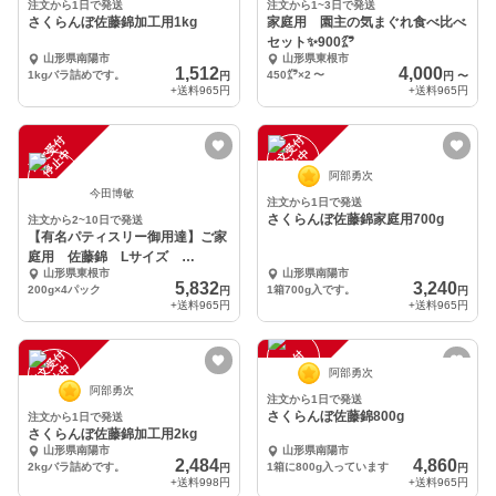
注文から1日で発送
注文から1~3日で発送
さくらんぼ佐藤錦加工用1kg
家庭用 園主の気まぐれ食べ比べ
セット✨900㌘
山形県南陽市
山形県東根市
1,512
4,000
1kgバラ詰めです。
450㌘×2
〜
円
円
〜
+送料
965円
+送料
965円
注
文
受
付
停
止
注
文
受
付
停
止
中
中
阿部勇次
今田博敏
注文から1日で発送
さくらんぼ佐藤錦家庭用700g
注文から2~10日で発送
【有名パティスリー御用達】ご家
庭用 佐藤錦 Lサイズ
山形県東根市
山形県南陽市
200g×4p
5,832
3,240
200g×4パック
1箱700g入です。
円
円
+送料
965円
+送料
965円
注
文
受
付
停
止
注
文
受
付
停
止
中
中
阿部勇次
阿部勇次
注文から1日で発送
さくらんぼ佐藤錦800g
注文から1日で発送
さくらんぼ佐藤錦加工用2kg
山形県南陽市
山形県南陽市
2,484
4,860
2kgバラ詰めです。
1箱に800g入っています
円
円
+送料
998円
+送料
965円