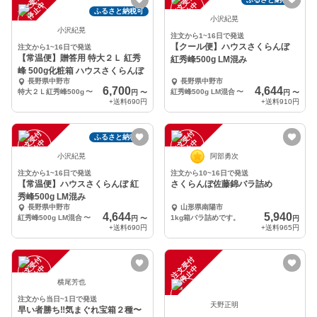
注
文
受
付
停
止
注
文
受
付
停
止
中
中
ふるさと納税可
小沢紀晃
小沢紀晃
注文から1~16日で発送
【クール便】ハウスさくらんぼ
注文から1~16日で発送
【常温便】贈答用 特大２Ｌ 紅秀
紅秀峰500g LM混み
峰 500g化粧箱 ハウスさくらんぼ
長野県中野市
長野県中野市
6,700
4,644
特大２Ｌ紅秀峰500g
〜
紅秀峰500g LM混合
〜
円
〜
円
〜
+送料
690円
+送料
910円
注
文
受
付
停
止
注
文
受
付
停
止
ふるさと納税可
中
中
小沢紀晃
阿部勇次
注文から1~16日で発送
注文から10~16日で発送
【常温便】ハウスさくらんぼ 紅
さくらんぼ佐藤錦バラ詰め
秀峰500g LM混み
長野県中野市
山形県南陽市
4,644
5,940
紅秀峰500g LM混合
〜
1kg箱バラ詰めです。
円
〜
円
+送料
690円
+送料
965円
注
文
受
付
停
止
注
文
受
付
停
止
中
中
横尾芳也
注文から当日~1日で発送
天野正明
早い者勝ち‼️気まぐれ宝箱２種〜