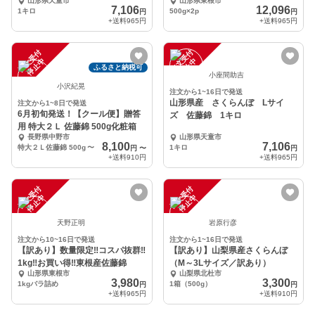
山形県天童市
山形県東根市
500g×2p
7,106
12,096
1キロ
500g×2p
円
円
+送料
965円
+送料
965円
注
文
受
付
停
止
注
文
受
付
停
止
中
中
ふるさと納税可
小座間助吉
小沢紀晃
注文から1~16日で発送
山形県産 さくらんぼ Lサイ
注文から1~8日で発送
6月初旬発送！【クール便】贈答
ズ 佐藤錦 1キロ
用 特大２Ｌ 佐藤錦 500g化粧箱
長野県中野市
山形県天童市
8,100
7,106
特大２Ｌ佐藤錦 500g
〜
1キロ
円
〜
円
+送料
910円
+送料
965円
注
文
受
付
停
止
注
文
受
付
停
止
中
中
天野正明
岩原行彦
注文から10~16日で発送
注文から1~16日で発送
【訳あり】数量限定‼︎コスパ抜群‼︎
【訳あり】山梨県産さくらんぼ
1kg‼︎お買い得‼︎東根産佐藤錦
（M～3Lサイズ／訳あり）
山形県東根市
山梨県北杜市
3,980
3,300
1kgバラ詰め
1箱（500g）
円
円
+送料
965円
+送料
910円