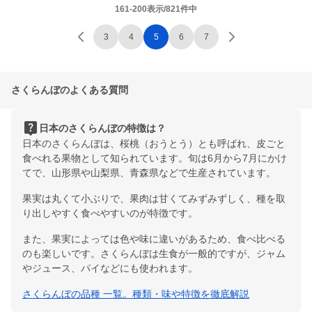
161-200表示/821件中
3
4
5
6
7
さくらんぼのよくある質問
live_help
日本のさくらんぼの特徴は？
日本のさくらんぼは、桜桃（おうとう）とも呼ばれ、皮ごと
食べれる果物として知られています。旬は6月から7月にかけ
てで、山形県や山梨県、青森県などで生産されています。
果実は丸くて小ぶりで、果肉は甘くてみずみずしく、種を取
り出しやすく食べやすいのが特徴です。
また、果実によっては色や味に違いがあるため、食べ比べる
のも楽しいです。さくらんぼは生食が一般的ですが、ジャム
やジュース、パイなどにも使われます。
さくらんぼの品種 一覧。種類・味や特徴を徹底解説