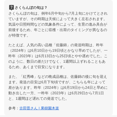
live_help
さくらんぼの旬は？
さくらんぼの旬は、例年6月中旬から7月上旬にかけてとされ
ていますが、その時期は天候によって大きく左右されます。
気温や日照時間などの気象条件によって、生育の進み具合が
前後するため、年ごとに収穫・出荷のタイミングが異なるの
が特徴です。
たとえば、人気の高い品種「佐藤錦」の発送時期は、昨年
（2024年）は6月10日から19日頃とかなり早めでしたが、一
昨年（2023年）は6月13日から25日頃とやや遅めでした。こ
のように、数日の差だけでなく、1週間以上ずれることもあ
るため、あくまで目安になります。
また、「紅秀峰」などの晩成品種は、佐藤錦の後に旬を迎え
ます。発送の目安は6月下旬頃ですが、こちらも年によって
差があります。昨年（2024年）は6月19日から24日と早めに
動き出した一方、一昨年（2023年）は6月29日から7月1日
と、1週間ほど遅れての発送でした。
参考：
古田晋さん | 果樹園木楽