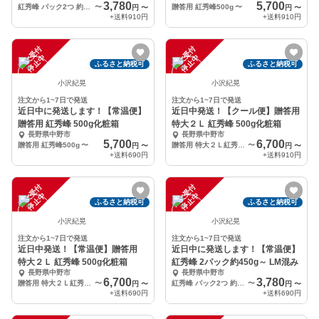
3,780
5,700
紅秀峰 パック2つ 約450g LM混合
〜
贈答用 紅秀峰500g
〜
円
〜
円
〜
+送料
910円
+送料
910円
注
文
受
付
停
止
注
文
受
付
停
止
中
中
ふるさと納税可
ふるさと納税可
小沢紀晃
小沢紀晃
注文から1~7日で発送
注文から1~7日で発送
近日中に発送します！【常温便】
近日中発送！【クール便】贈答用
贈答用 紅秀峰 500g化粧箱
特大２Ｌ 紅秀峰 500g化粧箱
長野県中野市
長野県中野市
5,700
6,700
贈答用 紅秀峰500g
〜
贈答用 特大２Ｌ紅秀峰500g
〜
円
〜
円
〜
+送料
690円
+送料
910円
注
文
受
付
停
止
注
文
受
付
停
止
中
中
ふるさと納税可
ふるさと納税可
小沢紀晃
小沢紀晃
注文から1~7日で発送
注文から1~7日で発送
近日中発送！【常温便】贈答用
近日中に発送します！【常温便】
特大２Ｌ 紅秀峰 500g化粧箱
紅秀峰 2パック約450g～ LM混み
長野県中野市
長野県中野市
6,700
3,780
贈答用 特大２Ｌ紅秀峰500g
〜
紅秀峰 パック2つ 約450g LM混合
〜
円
〜
円
〜
+送料
690円
+送料
690円