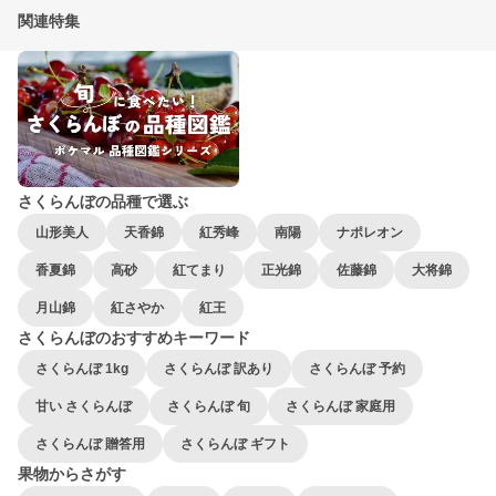
関連特集
さくらんぼの品種で選ぶ
山形美人
天香錦
紅秀峰
南陽
ナポレオン
香夏錦
高砂
紅てまり
正光錦
佐藤錦
大将錦
月山錦
紅さやか
紅王
さくらんぼのおすすめキーワード
さくらんぼ 1kg
さくらんぼ 訳あり
さくらんぼ 予約
甘い さくらんぼ
さくらんぼ 旬
さくらんぼ 家庭用
さくらんぼ 贈答用
さくらんぼ ギフト
果物からさがす