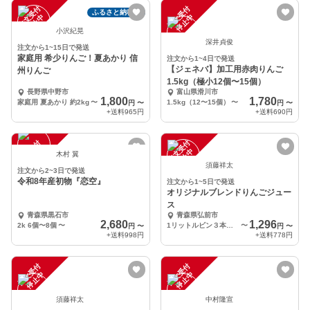
注
文
受
付
停
止
注
文
受
付
停
止
ふるさと納税可
中
中
小沢紀晃
深井貞俊
注文から1~15日で発送
家庭用 希少りんご！夏あかり 信
注文から1~4日で発送
【ジェネバ】加工用赤肉りんご
州りんご
1.5kg（極小12個〜15個）
長野県中野市
富山県滑川市
1,800
1,780
家庭用 夏あかり 約2kg
〜
1.5kg（12〜15個）
〜
円
〜
円
〜
+送料
965円
+送料
690円
注
文
受
付
停
止
注
文
受
付
停
止
中
中
木村 翼
須藤祥太
注文から2~3日で発送
令和8年産初物『恋空』
注文から1~5日で発送
オリジナルブレンドりんごジュー
ス
青森県黒石市
青森県弘前市
2,680
1,296
2k 6個〜8個
〜
1リットルビン３本セット
〜
円
〜
円
〜
+送料
998円
+送料
778円
注
文
受
付
停
止
注
文
受
付
停
止
中
中
須藤祥太
中村隆宣