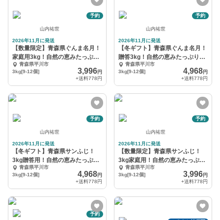
予約
予約
山内祐世
山内祐世
2026年11月に発送
2026年11月に発送
【数量限定】青森県ぐんま名月！
【冬ギフト】青森県ぐんま名月！
家庭用3kg！自然の恵みたっぷり
贈答3kg！自然の恵みたっぷり
青森県平川市
青森県平川市
《リピート多数》
《リピート多数》
3,996
4,968
3kg[9-12個]
3kg[9-12個]
円
円
+送料
778円
+送料
778円
予約
予約
山内祐世
山内祐世
2026年11月に発送
2026年11月に発送
【冬ギフト】青森県サンふじ！
【数量限定】青森県サンふじ！
3kg贈答用！自然の恵みたっぷり
3kg家庭用！自然の恵みたっぷり
青森県平川市
青森県平川市
《リピート多数》
《リピート多数》
4,968
3,996
3kg[9-12個]
3kg[9-12個]
円
円
+送料
778円
+送料
778円
予約