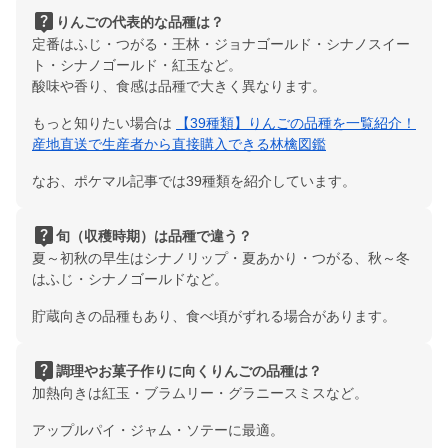
live_help
りんごの代表的な品種は？
定番はふじ・つがる・王林・ジョナゴールド・シナノスイー
ト・シナノゴールド・紅玉など。
酸味や香り、食感は品種で大きく異なります。
もっと知りたい場合は
【39種類】りんごの品種を一覧紹介！
産地直送で生産者から直接購入できる林檎図鑑
なお、ポケマル記事では39種類を紹介しています。
live_help
旬（収穫時期）は品種で違う？
夏～初秋の早生はシナノリップ・夏あかり・つがる、秋～冬
はふじ・シナノゴールドなど。
貯蔵向きの品種もあり、食べ頃がずれる場合があります。
live_help
調理やお菓子作りに向くりんごの品種は？
加熱向きは紅玉・ブラムリー・グラニースミスなど。
アップルパイ・ジャム・ソテーに最適。