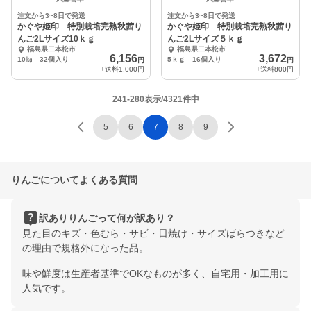
注文から3~8日で発送
注文から3~8日で発送
かぐや姫印 特別栽培完熟秋茜り
かぐや姫印 特別栽培完熟秋茜り
んご2Lサイズ10ｋｇ
んご2Lサイズ５ｋｇ
福島県二本松市
福島県二本松市
6,156
3,672
10㎏ 32個入り
5ｋｇ 16個入り
円
円
+送料
1,000円
+送料
800円
241-280表示/4321件中
5
6
7
8
9
りんごについてよくある質問
live_help
訳ありりんごって何が訳あり？
見た目のキズ・色むら・サビ・日焼け・サイズばらつきなど
の理由で規格外になった品。
味や鮮度は生産者基準でOKなものが多く、自宅用・加工用に
人気です。