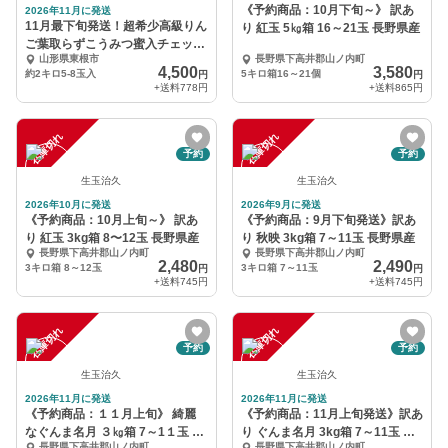
《予約商品：10月下旬～》 訳あ
2026年11月に発送
11月最下旬発送！超希少高級りん
り 紅玉 5㎏箱 16～21玉 長野県産
ご葉取らずこうみつ蜜入チェック
山形県東根市
長野県下高井郡山ノ内町
済2キロ5-8玉入
4,500
3,580
約2キロ5-8玉入
5キロ箱16～21個
円
円
+送料
778円
+送料
865円
在庫切れ
在庫切れ
予約
予約
生玉治久
生玉治久
2026年10月に発送
2026年9月に発送
《予約商品：10月上旬～》 訳あ
《予約商品：9月下旬発送》訳あ
り 紅玉 3kg箱 8〜12玉 長野県産
り 秋映 3kg箱 7～11玉 長野県産
長野県下高井郡山ノ内町
長野県下高井郡山ノ内町
2,480
2,490
3キロ箱 8～12玉
3キロ箱 7～11玉
円
円
+送料
745円
+送料
745円
在庫切れ
在庫切れ
予約
予約
生玉治久
生玉治久
2026年11月に発送
2026年11月に発送
《予約商品：１１月上旬》 綺麗
《予約商品：11月上旬発送》訳あ
なぐんま名月 ３㎏箱 7～1１玉 長
り ぐんま名月 3kg箱 7～11玉 長
長野県下高井郡山ノ内町
長野県下高井郡山ノ内町