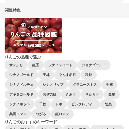
関連特集
りんごの品種で選ぶ
サンふじ
紅玉
シナノスイート
ジョナゴールド
シナノゴールド
王林
ぐんま名月
秋映
シナノドルチェ
シナノリップ
グラニースミス
千雪
アキタゴールド
おぜの紅
きおう
きたろう
金星
シナノホッペ
千秋
トキ
ピンクレディー
陸奥
奥州ロマン
つがる
紅ロマン
りんごのおすすめキーワード