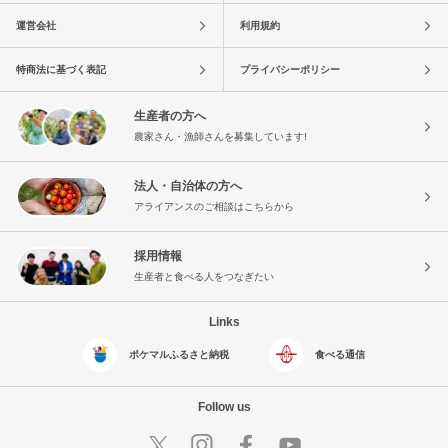
運営会社
利用規約
特商法に基づく表記
プライバシーポリシー
生産者の方へ
農家さん・漁師さんを募集しています!
法人・自治体の方へ
アライアンスのご相談はこちらから
採用情報
生産者と食べる人をつなぎたい
Links
ポケマルふるさと納税
食べる通信
Follow us