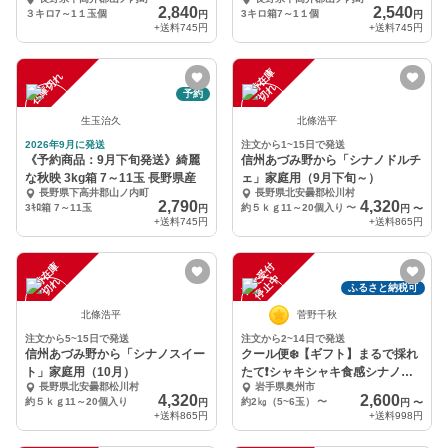
野県産
野県産
2,840
2,540
３キロ7～1１玉個
3キロ箱7～1１個
円
円
+送料
745円
+送料
745円
一
在
庫
切
在庫切れ
時
れ
予約
生玉治久
北條浩平
2026年9月に発送
注文から1~15日で発送
《予約商品：9月下旬発送》綺麗
信州あづみ野から「シナノドルチ
な秋映 3kg箱 7～11玉 長野県産
ェ」家庭用（9月下旬～）
長野県下高井郡山ノ内町
長野県北安曇郡松川村
2,790
4,320
3ｷﾛ箱 7～11玉
約５ｋｇ11～20個入り
〜
円
円
〜
+送料
745円
+送料
865円
一
在
庫
切
注
文
受
付
停
止
中
時
れ
ふるさと納税可
北條浩平
菅野千秋
注文から5~15日で発送
注文から2~14日で発送
信州あづみ野から「シナノスイー
クール便❄️【ギフト】まるで採れ
ト」家庭用（10月）
たて❗️シャキシャキ食感シナノゴ
長野県北安曇郡松川村
岩手県奥州市
ールド
4,320
2,600
約５ｋｇ11～20個入り
約2㎏（5~6玉）
〜
円
円
〜
+送料
865円
+送料
998円