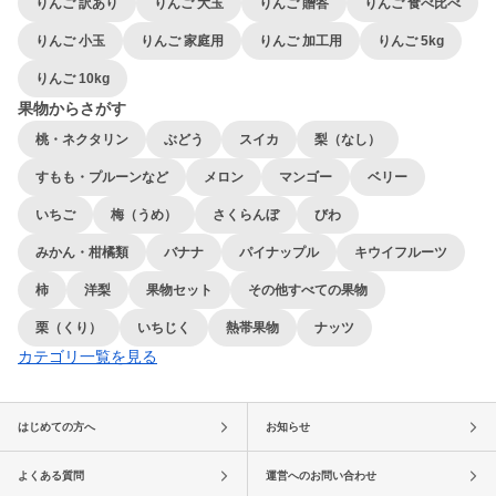
りんご 訳あり
りんご 大玉
りんご 贈答
りんご 食べ比べ
りんご 小玉
りんご 家庭用
りんご 加工用
りんご 5kg
りんご 10kg
果物からさがす
桃・ネクタリン
ぶどう
スイカ
梨（なし）
すもも・プルーンなど
メロン
マンゴー
ベリー
いちご
梅（うめ）
さくらんぼ
びわ
みかん・柑橘類
バナナ
パイナップル
キウイフルーツ
柿
洋梨
果物セット
その他すべての果物
栗（くり）
いちじく
熱帯果物
ナッツ
カテゴリ一覧を見る
はじめての方へ
お知らせ
よくある質問
運営へのお問い合わせ