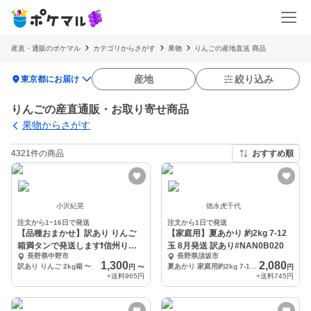
産直・通販のポケマル
カテゴリからさがす
果物
りんごの産地直送 商品
location_on
産地
絞り込み
東京都にお届け
りんごの産直通販・お取り寄せ商品
果物からさがす
4321件の商品
おすすめ順
小沢紀晃
徳永虎千代
注文から1~16日で発送
注文から1日で発送
【品種おまかせ】訳あり りんご
【家庭用】夏あかり 約2kg 7-12
箱満タンで発送します❗️信州りん
玉 8月発送 訳あり#NAN0B020
長野県中野市
長野県須坂市
ご
1,300
2,080
訳あり りんご 2kg箱
〜
夏あかり 家庭用約2kg 7-12玉
円
〜
円
+送料
965円
+送料
745円