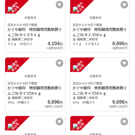
注
文
受
付
停
止
注
文
受
付
停
止
中
中
武藤喜幸
武藤喜幸
注文から3~8日で発送
注文から3~8日で発送
かぐや姫印 特別栽培完熟秋茜り
かぐや姫印 特別栽培完熟秋茜り
んご3Lサイズ５ｋｇ
んご3Lサイズ10ｋｇ
福島県二本松市
福島県二本松市
4,104
6,696
５ｋｇ 18玉入り
５ｋｇ ２０玉入り
円
円
+送料
900円
+送料
900円
注
文
受
付
停
止
注
文
受
付
停
止
中
中
武藤喜幸
武藤喜幸
注文から3~8日で発送
注文から3~8日で発送
かぐや姫印 特別栽培完熟秋茜り
かぐや姫印 特別栽培完熟秋茜り
んご3Lサイズ10ｋｇ
んご3Lサイズ10ｋｇ
福島県二本松市
福島県二本松市
6,696
6,696
10㎏ 28個入り
10㎏ 28個入り
円
円
+送料
1,000円
+送料
1,000円
注
文
受
付
停
止
注
文
受
付
停
止
中
中
武藤喜幸
武藤喜幸