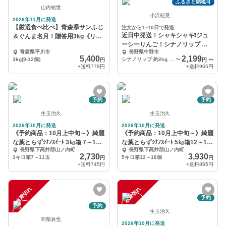
ふるさと納税可
山内祐世
小沢紀晃
2026年11月に発送
【厳選食べ比べ】青森県サンふじ
注文から1~10日で発送
近日中発送！シャキシャキ❗ジュ
＆ぐんま名月！贈答用3kg《リピ
ーシーりんご！シナノリップ 約
ート多数》
青森県平川市
長野県中野市
2kg～ 信州りんご
5,400
2,199
3kg[9-12個]
シナノリップ 約2kg 6～9個入り
〜
円
円
〜
+送料
778円
+送料
965円
予約
予約
生玉治久
生玉治久
2026年10月に発送
2026年10月に発送
《予約商品：10月上中旬～》綺麗
《予約商品：10月上中旬～》綺麗
な葉とらずｼﾅﾉｽｲｰﾄ 3㎏箱 7～11
な葉とらずｼﾅﾉｽｲｰﾄ 5㎏箱12～18
長野県下高井郡山ノ内町
長野県下高井郡山ノ内町
玉
玉
2,730
3,930
3キロ箱7～11玉
5キロ箱12～18個
円
円
+送料
745円
+送料
865円
在庫切れ
在庫切れ
予約
予約
生玉治久
羽柴辰也
2026年10月に発送