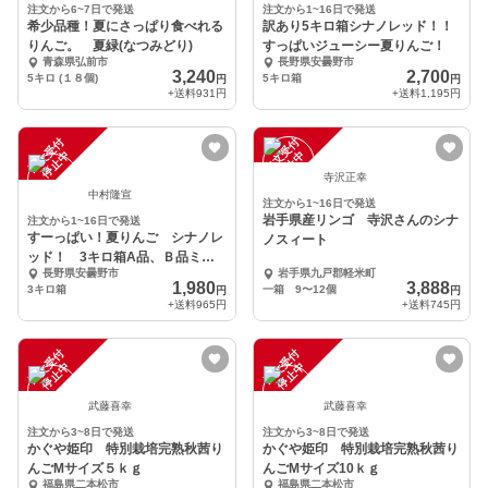
注文から6~7日で発送
注文から1~16日で発送
希少品種！夏にさっぱり食べれる
訳あり5キロ箱シナノレッド！！
りんご。 夏緑(なつみどり)
すっぱいジューシー夏りんご！
青森県弘前市
長野県安曇野市
3,240
2,700
5キロ (１８個)
5キロ箱
円
円
+送料
931円
+送料
1,195円
注
文
受
付
停
止
注
文
受
付
停
止
中
中
寺沢正幸
中村隆宣
注文から1~16日で発送
岩手県産リンゴ 寺沢さんのシナ
注文から1~16日で発送
すーっぱい！夏りんご シナノレ
ノスィート
ッド！ 3キロ箱A品、Ｂ品ミッ
長野県安曇野市
岩手県九戸郡軽米町
クス
1,980
3,888
3キロ箱
一箱 9〜12個
円
円
+送料
965円
+送料
745円
注
文
受
付
停
止
注
文
受
付
停
止
中
中
武藤喜幸
武藤喜幸
注文から3~8日で発送
注文から3~8日で発送
かぐや姫印 特別栽培完熟秋茜り
かぐや姫印 特別栽培完熟秋茜り
んごMサイズ５ｋｇ
んごMサイズ10ｋｇ
福島県二本松市
福島県二本松市