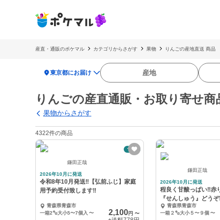
産直・通販のポケマル
カテゴリからさがす
果物
りんごの産地直送 商品
location_on
産地
東京都にお届け
りんごの産直通販・お取り寄せ商
果物からさがす
4322件の商品
予約
鎌田正哉
鎌田正哉
2026年10月に発送
令和8年10月発送‼️【弘前ふじ】家庭
2026年10月に発送
程良く甘酸っぱい‼️赤
用予約受付致します‼️
『せんしゅう』どうぞ‼
青森県青森市
青森県青森市
2,100
一箱2㌔大小5〜7個入
〜
一箱２㌔大小５〜９個
〜
円
〜