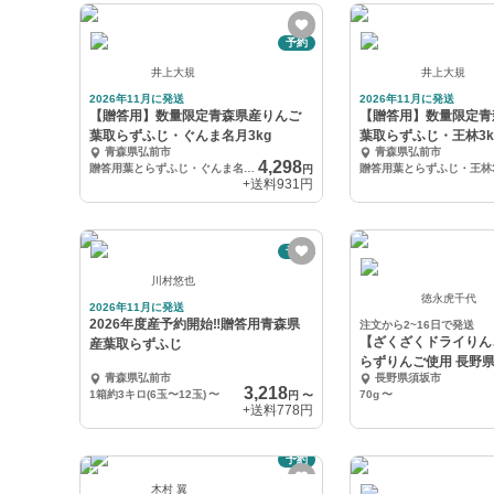
予約
井上大規
井上大規
2026年11月に発送
2026年11月に発送
【贈答用】数量限定青森県産りんご
【贈答用】数量限定青
葉取らずふじ・ぐんま名月3kg
葉取らずふじ・王林3k
青森県弘前市
青森県弘前市
4,298
贈答用葉とらずふじ・ぐんま名月3kg
贈答用葉とらずふじ・王林3
円
+送料
931円
予約
川村悠也
徳永虎千代
2026年11月に発送
2026年度産予約開始‼️贈答用青森県
注文から2~16日で発送
【ざくざくドライりんご
産葉取らずふじ
らずりんご使用 長野
青森県弘前市
長野県須坂市
3,218
1箱約3キロ(6玉〜12玉)
〜
70g
〜
円
〜
+送料
778円
予約
木村 翼