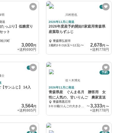
予約
泰明
川村悠也
発送
2026年11月に発送
肉たっぷり】低糖度り
2026年度産予約開始‼️家庭用青森県
セット
産葉取らずふじ
郡松川町
青森県弘前市
3,000
2,678
1箱約3キロ(6玉〜12玉)
〜
円
円
〜
+送料
690円
+送料
778円
予約
予約
雅士
佐々木博光
送
【サンふじ】 14入
2026年11月に発送
青森県産 ぐんま名月 贈答用 女
性に人気の、甘いりんご 農家直送
青森県黒石市
3,564
3,333
3キロ箱(りんごの大きさによりますが、９個前後入り)
〜
円
円
〜
+送料
865円
+送料
778円