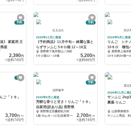
+送料
778円
+送料
865円
予約
予約
生玉治久
高沢
2026年11月に発送
2026年9月に発送
送》 家庭用 王
《予約商品》11月中旬～ 綺麗な葉と
りんご シナ
野県産
らずサンふじ 5キロ箱 12～18玉
10キロ 梱包
町
長野県下高井郡山ノ内町
長野県上高井
2,390
5,200
5キロ箱12～18個
10キロ約30個〜4
円
円
+送料
745円
+送料
865円
予約
予約
渡辺
浅野暢亨
2026年11月に発
んご「トキ」
サンふじ 2kg/
2026年9月に発送
芳醇な香りと甘さ！りんご「トキ」
農薬 りんご
自家用(訳あり品) 長野県
長野県北安曇郡松川村
山形県東根市
3,700
2,700
1箱 3kg (9～12玉)自家用
〜
円
〜
円
〜
+送料
745円
+送料
745円