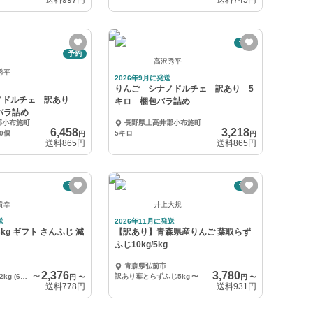
+送料
997円
+送料
745円
予約
予約
高沢秀平
秀平
2026年9月に発送
りんご シナノドルチェ 訳あり 5
ノドルチェ 訳あり
キロ 梱包バラ詰め
バラ詰め
郡小布施町
長野県上高井郡小布施町
6,458
3,218
0個
5キロ
円
円
+送料
865円
+送料
865円
予約
予約
貴幸
井上大規
送
2026年11月に発送
3kg ギフト さんふじ 減
【訳あり】青森県産りんご 葉取らず
ふじ10kg/5kg
青森県弘前市
2,376
3,780
サンふじ秀品 約2kg (6〜8玉)
〜
訳あり葉とらずふじ5kg
〜
円
〜
円
〜
+送料
778円
+送料
931円