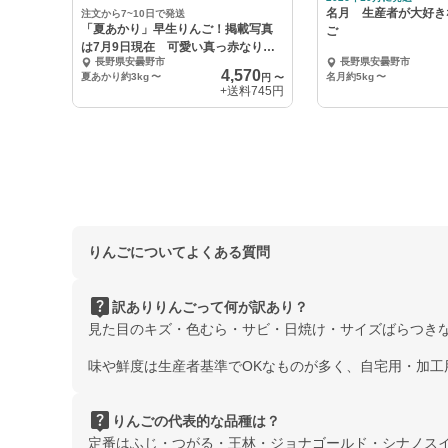
名月 生産者が大好き
注文から7~10日で発送
「夏あかり」早生りんご！掲載写真
ご
は7月9日現在 可愛い真っ赤なりん
長野県安曇野市
長野県安曇野市
ご
4,570
夏あかり約3kg
〜
名月約5kg
〜
円
〜
+送料
745円
りんごについてよくある質問
live_help
訳ありりんごって何が訳あり？
見た目のキズ・色むら・サビ・日焼け・サイズばらつき
味や鮮度は生産者基準でOKなものが多く、自宅用・加工
live_help
りんごの代表的な品種は？
定番はふじ・つがる・王林・ジョナゴールド・シナノス