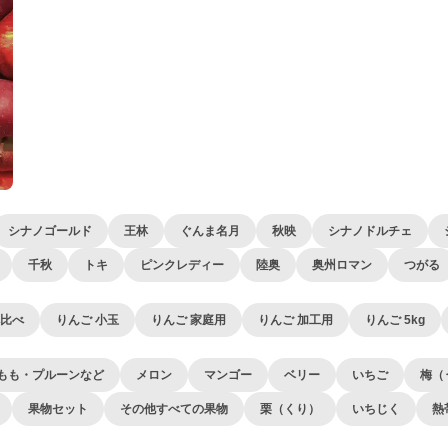
シナノゴールド
王林
ぐんま名月
秋映
シナノドルチェ
千秋
トキ
ピンクレディー
陸奥
奥州ロマン
つがる
べ比べ
りんご 小玉
りんご 家庭用
りんご 加工用
りんご 5kg
もも・プルーンなど
メロン
マンゴー
ベリー
いちご
梅（
果物セット
その他すべての果物
栗（くり）
いちじく
熱