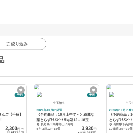
絞り込み
品
予約
予約
生玉治久
生玉
2026年10月に発送
2026年10月に発
りんご【千秋】
《予約商品：10月上中旬～》綺麗な
《予約商品：1
️
葉とらずｼﾅﾉｽｲｰﾄ 5㎏箱12～18玉
とらずｼﾅﾉｽｲｰﾄ
長野県下高井郡山ノ内町
長野県下高井
2,300
3,930
5キロ箱12～18個
10ｷﾛ箱 24～36個
円
〜
円