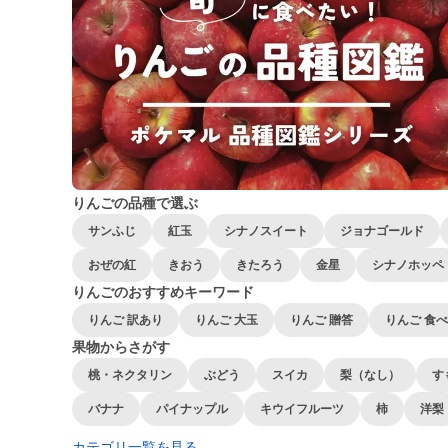
りんごの品種で選ぶ
サンふじ
紅玉
シナノスイート
ジョナゴールド
おぜの紅
きおう
きたろう
金星
シナノホッペ
りんごのおすすめキーワード
りんご 訳あり
りんご 大玉
りんご 贈答
りんご 食
果物からさがす
桃・ネクタリン
ぶどう
スイカ
梨（なし）
す
バナナ
パイナップル
キウイフルーツ
柿
洋梨
カテゴリ一覧を見る