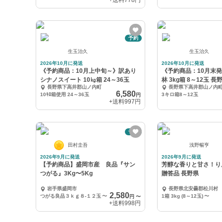
+送料
778円
予約
生玉治久
生玉治久
2026年10月に発送
2026年10月に発送
《予約商品：10月上中旬～》訳あり
《予約商品：10月末発
シナノスイート 10㎏箱 24～36玉
林 3kg箱 8～12玉 長
長野県下高井郡山ノ内町
長野県下高井郡山ノ内
6,580
10ｷﾛ箱使用 24～36玉
3キロ箱8～12玉
円
+送料
997円
予約
田村圭吾
浅野暢亨
2026年9月に発送
2026年9月に発送
【予約商品】盛岡市産 良品『サン
芳醇な香りと甘さ！り
つがる』3Kg〜5Kg
贈答品 長野県
岩手県盛岡市
長野県北安曇郡松川村
2,580
つがる良品３ｋｇ８-１２玉
〜
1箱 3kg (8～12玉)
〜
円
〜
+送料
998円