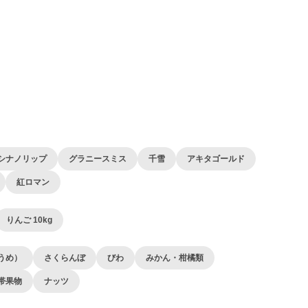
シナノリップ
グラニースミス
千雪
アキタゴールド
紅ロマン
りんご 10kg
うめ）
さくらんぼ
びわ
みかん・柑橘類
帯果物
ナッツ