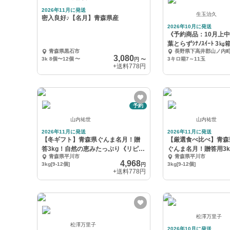
2026年11月に発送
生玉治久
密入良好♪【名月】青森県産
2026年10月に発送
《予約商品：10月上
葉とらずｼﾅﾉｽｲｰﾄ 3㎏
青森県黒石市
長野県下高井郡山ノ内
3,080
3k 8個〜12個
〜
3キロ箱7～11玉
円
〜
+送料
778円
予約
山内祐世
山内祐世
2026年11月に発送
2026年11月に発送
【冬ギフト】青森県ぐんま名月！贈
【厳選食べ比べ】青森
答3kg！自然の恵みたっぷり《リピー
ぐんま名月！贈答用3
青森県平川市
青森県平川市
ト多数》
数》
4,968
3kg[9-12個]
3kg[9-12個]
円
+送料
778円
松澤万里子
松澤万里子
2026年10月に発送