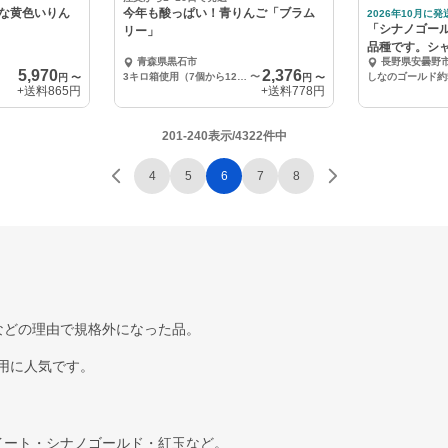
な黄色いりん
今年も酸っぱい！青りんご「ブラム
2026年10月に発
「シナノゴー
リー」
品種です。シ
青森県黒石市
長野県安曇野
5,970
2,376
3キロ箱使用（7個から12個）
〜
しなのゴールド約5
円
〜
円
〜
+送料
865円
+送料
778円
201-240表示/4322件中
4
5
6
7
8
などの理由で規格外になった品。
用に人気です。
イート・シナノゴールド・紅玉など。