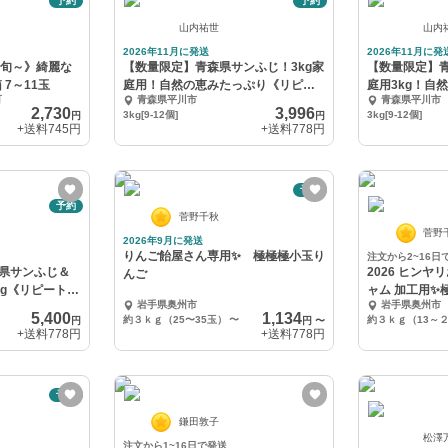
予約
予約
山内祐世
山内
2026年11月に発送
2026年11月に発
中旬～》綺麗な
【数量限定】青森県サンふじ！3kg家
【数量限定】
箱 7～11玉
庭用！自然の恵みたっぷり《リピー
庭用3kg！自
町
青森県平川市
青森県平川市
ト多数》
ート多数》
2,730
3,996
3kg[9-12個]
3kg[9-12個]
円
円
+送料
745円
+送料
778円
予約
予約
菅野千秋
菅野
2026年9月に発送
りんご飴屋さん専用✨ 極極極小玉り
注文から2~16日
県サンふじ＆
2026 ヒンヤ
んご
kg《リピート多
ャム 加工用✨
岩手県奥州市
岩手県奥州市
5,400
1,134
約３ｋｇ（25〜35玉）
〜
約３ｋｇ（13～
円
円
〜
+送料
778円
+送料
778円
予約
鎌田敦子
松澤
注文から1~16日で発送