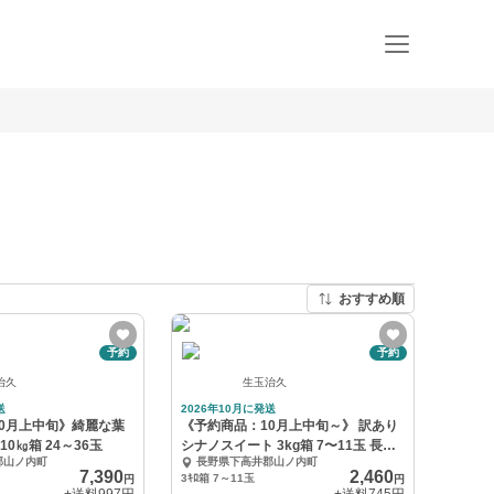
おすすめ順
予約
予約
治久
生玉治久
送
2026年10月に発送
0月上中旬》綺麗な葉
《予約商品：10月上中旬～》 訳あり
 10㎏箱 24～36玉
シナノスイート 3kg箱 7〜11玉 長野
郡山ノ内町
長野県下高井郡山ノ内町
県
7,390
2,460
3ｷﾛ箱 7～11玉
円
円