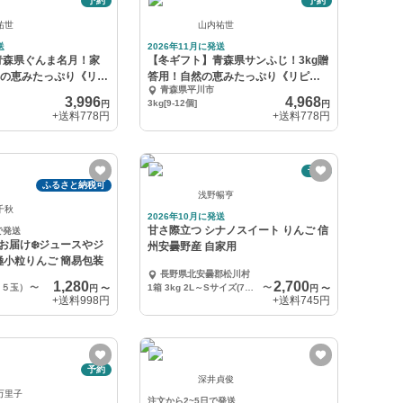
予約
予約
祐世
山内祐世
送
2026年11月に発送
青森県ぐんま名月！家
【冬ギフト】青森県サンふじ！3kg贈
然の恵みたっぷり《リピ
答用！自然の恵みたっぷり《リピー
青森県平川市
ト多数》
3,996
4,968
3kg[9-12個]
円
円
+送料
778円
+送料
778円
予約
ふるさと納税可
浅野暢亨
千秋
2026年10月に発送
甘さ際立つ シナノスイート りんご 信
で発送
リお届け❄️ジュースやジ
州安曇野産 自家用
極小粒りんご 簡易包装
長野県北安曇郡松川村
1,280
2,700
２５玉）
〜
1箱 3kg 2L～Sサイズ(7～12玉)
〜
円
〜
円
〜
+送料
998円
+送料
745円
予約
深井貞俊
万里子
注文から2~5日で発送