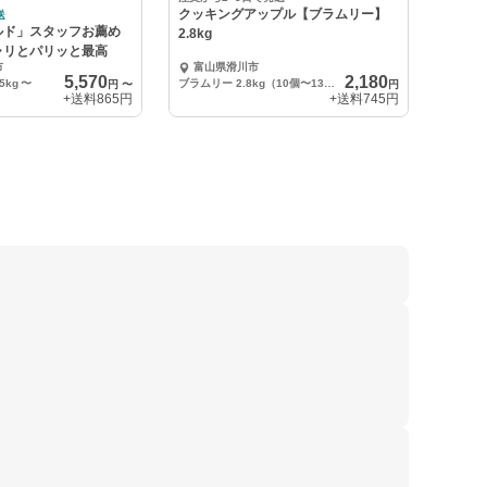
クッキングアップル【ブラムリー】
送
ルド」スタッフお薦め
2.8kg
ャリとパリッと最高
市
富山県滑川市
5,570
2,180
kg
〜
ブラムリー 2.8kg（10個〜13個）
円
〜
円
+送料
865円
+送料
745円