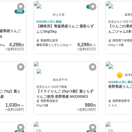
予約
予約
井上大規
森重
2026年11月に発送
注文から1~5日で
【贈答用】青森県産りんご 葉取らず
【りんごの果
森県産りんご
ふじ5kg/3kg
んごジャム3本
g
青森県弘前市
長野県下伊那
4,298
4,298
kg
贈答用葉とらずふじ3kg
〜
200g × 3個
円
円
〜
+送料
931円
+送料
931円
岡澤
徳永虎千代
2026年11月に発
長野県産りんご
注文から1~16日で発送
 70g】葉と
【ドライりんご 20g×3個】葉とらず
県産
りんご使用 長野県産 NKD00903
長野県須坂市
長野県長野市
1,030
980
20g×3個
１４入
円
〜
円
+送料
198円
+送料
198円