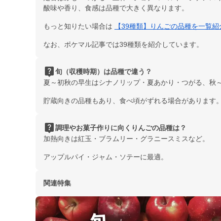
酸味や香り、食感は品種で大きく異なります。
もっと知りたい場合は
【39種類】りんごの品種を一覧
なお、ポケマル記事では39種類を紹介しています。
live_help
旬（収穫時期）は品種で違う？
夏～初秋の早生はシナノリップ・夏あかり・つがる、秋
貯蔵向きの品種もあり、食べ頃がずれる場合があります
live_help
調理やお菓子作りに向くりんごの品種は？
加熱向きは紅玉・ブラムリー・グラニースミスなど。
アップルパイ・ジャム・ソテーに最適。
関連特集