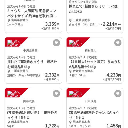
注文から1~4日で発送
採れたて‼︎新鮮きゅうり 3kgま
注文から2~5日で発送
キュウリ 人気商品 宅急便コン
たは5kg
パクトサイズ 約3kg 朝取れ 宮崎
宮崎県宮崎市
三重県伊勢市
県産
3,359
2,214
1ケース3kg
きゅうり 3kg（27本前後）
〜
円
円
〜
+送料
1,380円
+送料
965円
注
文
受
付
停
止
注
文
受
付
停
止
中
中
中川亜沙美
梅村晃太
注文から1~4日で発送
注文から2~7日で発送
採れたて‼︎新鮮きゅうり 規格外
【1日最大5セット限定】きゅうり
お買得品‼︎ 4kg
A品B品混合14kg
三重県伊勢市
佐賀県伊万里市
2,332
4,233
規格外 4kg（36本前後）
１箱(１５kg)
円
円
+送料
965円
+送料
2,150円
注
文
受
付
停
止
注
文
受
付
停
止
中
中
田中成美
田中成美
注文から1~4日で発送
注文から1~4日で発送
(常温発送)お買い得！！規格外き
(常温発送)規格外ジャンボきゅう
ゅうり！5キロ
り！5キロ
熊本県熊本市
熊本県熊本市
1,728
1,458
5キロ
5キロ ジャンボ
円
円