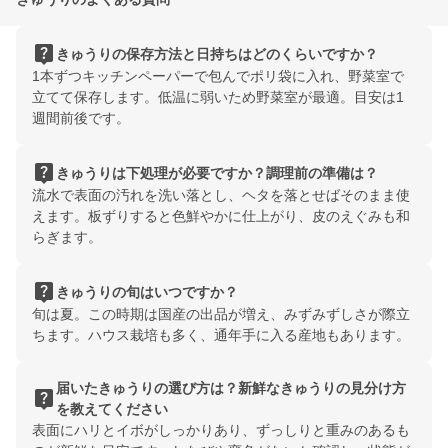
live_help
きゅうりの保存方法と日持ちはどのくらいですか？
1本ずつキッチンペーパーで包んでポリ袋に入れ、野菜室で
立てて保存します。低温に弱いため野菜室が最適。目安は1
週間前後です。
live_help
きゅうりは下処理が必要ですか？調理前の準備は？
流水で表面の汚れを洗い落とし、ヘタを落とせばそのまま使
えます。板ずりすると色鮮やかに仕上がり、皮のえぐみも和
らぎます。
live_help
きゅうりの旬はいつですか？
旬は夏。この時期は国産の出品が増え、みずみずしさが際立
ちます。ハウス栽培も多く、通年手に入る産地もあります。
届いたきゅうりの選び方は？新鮮なきゅうりの見分け方
live_help
を教えてください
表面にハリとイボがしっかりあり、ずっしりと重みのあるも