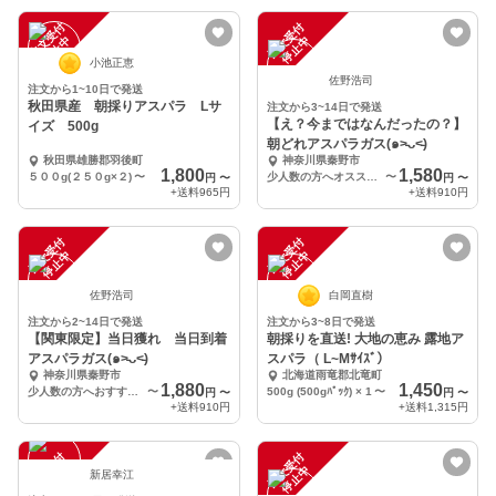
注
文
受
付
停
止
注
文
受
付
停
止
中
中
小池正恵
佐野浩司
注文から1~10日で発送
秋田県産 朝採りアスパラ Lサ
注文から3~14日で発送
【え？今まではなんだったの？】
イズ 500g
朝どれアスパラガス(๑˃̵ᴗ˂̵)
秋田県雄勝郡羽後町
神奈川県秦野市
1,800
1,580
５００g(２５０g×２)
〜
少人数の方へオススメ→アスパラガス 500g
〜
円
〜
円
〜
+送料
965円
+送料
910円
注
文
受
付
停
止
注
文
受
付
停
止
中
中
佐野浩司
白岡直樹
注文から2~14日で発送
注文から3~8日で発送
【関東限定】当日獲れ 当日到着
朝採りを直送! 大地の恵み 露地ア
アスパラガス(๑˃̵ᴗ˂̵)
スパラ（ L~Mｻｲｽﾞ）
神奈川県秦野市
北海道雨竜郡北竜町
1,880
1,450
少人数の方へおすすめ→当日到着アスパラガス 500g
〜
500g (500gﾊﾟｯｸ) × 1
〜
円
〜
円
〜
+送料
910円
+送料
1,315円
注
文
受
付
停
止
注
文
受
付
停
止
中
中
新居幸江