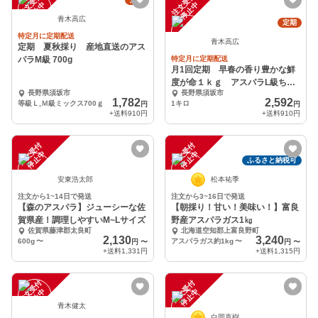
注
文
受
付
停
止
注
文
受
付
停
止
中
中
青木高広
定期
特定月に定期配送
青木高広
定期 夏秋採り 産地直送のアス
パラM級 700g
特定月に定期配送
月1回定期 早春の香り豊かな鮮
度が命１ｋｇ アスパラL級ちょ
長野県須坂市
長野県須坂市
っぴりM予約販売中
1,782
2,592
等級Ｌ,Ｍ級ミックス700ｇ
1キロ
円
円
+送料
910円
+送料
910円
注
文
受
付
停
止
注
文
受
付
停
止
中
中
ふるさと納税可
安東浩太郎
松本祐季
注文から1~14日で発送
注文から3~16日で発送
【森のアスパラ】ジューシーな佐
【朝採り！甘い！美味い！】富良
賀県産！調理しやすいM~Lサイズ
野産アスパラガス1㎏
佐賀県藤津郡太良町
北海道空知郡上富良野町
2,130
3,240
600g
〜
アスパラガス約1kg
〜
円
〜
円
〜
+送料
1,331円
+送料
1,315円
注
文
受
付
停
止
注
文
受
付
停
止
中
中
青木健太
白岡直樹