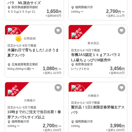
パラ ML混合サイズ
秋田県雄勝郡羽後町
福岡県柳川市
1,650
2,700
５００g(２５０g×２)
1000g
〜
円
円
〜
+送料
965円
+送料
1,111円
注
文
受
付
停
止
注
文
受
付
停
止
中
中
白岡直樹
青木高広
注文から3~8日で発送
木漏れ日で育ちました! ぶさうま
注文から2~5日で発送
有機JAS認定１ｋｇアスパラ２
夏アスパラ
L,L級ちょっぴりM販売中
北海道雨竜郡北竜町
長野県須坂市
1,080
3,456
500g (500g×1袋)
〜
1パック1キロ
円
〜
円
+送料
1,315円
+送料
910円
注
文
受
付
停
止
注
文
受
付
停
止
中
中
大橋俊介
大橋俊介
注文から1~3日で発送
贅沢品！1日1束限定春芽極太アス
注文から1~3日で発送
10時までのご注文で当日出荷！春
パラ
芽アスパラLサイズ以上
福岡県柳川市
福岡県柳川市
2,700
3,996
1000g
〜
1000g
円
〜
円
+送料
1,000円
+送料
1,000円