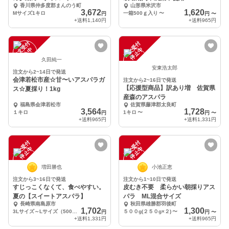
香川県仲多度郡まんのう町
山形県米沢市
3,672
1,620
Mサイズ1キロ
一箱500ｇ入り
〜
円
円
〜
+送料
1,140円
+送料
965円
注
文
受
付
停
止
注
文
受
付
停
止
中
中
久田純一
安東浩太郎
注文から2~14日で発送
会津若松市産☆甘〜いアスパラガ
注文から2~16日で発送
【応援型商品】訳あり増 佐賀県
ス☆夏採り！1kg
産森のアスパラ
福島県会津若松市
佐賀県藤津郡太良町
3,564
1,728
１キロ
1キロ
〜
円
円
〜
+送料
965円
+送料
1,331円
注
文
受
付
停
止
注
文
受
付
停
止
中
中
増田勝也
小池正恵
注文から3~16日で発送
注文から1~10日で発送
すじっこくなくて、食べやすい。
皮むき不要 柔らかい朝採りアス
夏の【スイートアスパラ】
パラ ML混合サイズ
長崎県南島原市
秋田県雄勝郡羽後町
1,702
1,300
3Lサイズ～Lサイズ（500g・約10本～約25本）
５００g(２５０g×２)
〜
円
円
〜
+送料
1,331円
+送料
965円