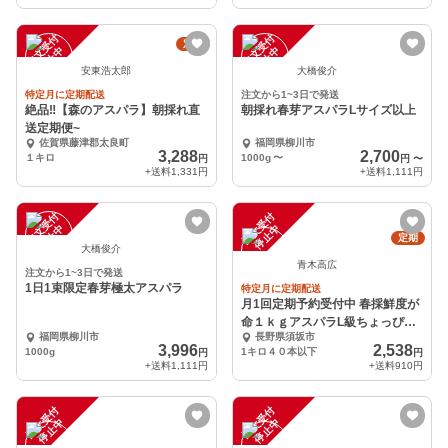
注
文
受
付
停
止
注
文
受
付
停
止
定期
中
中
安東浩太郎
大橋俊介
特定月に定期配送
注文から1~3日で発送
絶品‼【森のアスパラ】朝採れ直
朝採れ春芽アスパラLサイズ以上
送定期便~
佐賀県藤津郡太良町
福岡県柳川市
3,288
2,700
１キロ
1000g
〜
円
円
〜
+送料
1,331円
+送料
1,111円
注
文
受
付
停
止
注
文
受
付
停
止
中
中
定期
大橋俊介
青木高広
注文から1~3日で発送
1日1束限定春芽極太アスパラ
特定月に定期配送
月1回定期予約受付中 春採鮮度が
命１ｋｇアスパラL級ちょっぴり
福岡県柳川市
長野県須坂市
M予約販売中
3,996
2,538
1000g
1キロ４０本以下
円
円
+送料
1,111円
+送料
910円
注
文
受
付
停
止
注
文
受
付
停
止
中
中