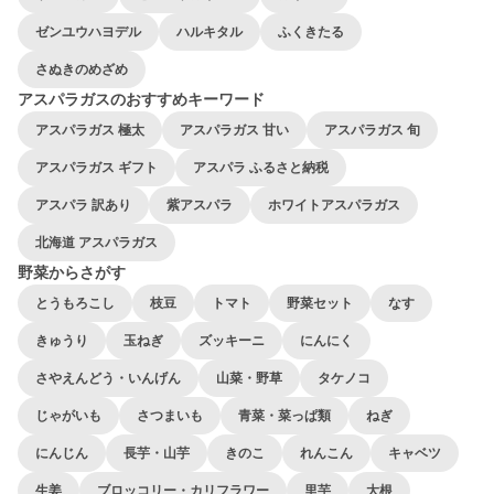
ゼンユウハヨデル
ハルキタル
ふくきたる
さぬきのめざめ
アスパラガスのおすすめキーワード
アスパラガス 極太
アスパラガス 甘い
アスパラガス 旬
アスパラガス ギフト
アスパラ ふるさと納税
アスパラ 訳あり
紫アスパラ
ホワイトアスパラガス
北海道 アスパラガス
野菜からさがす
とうもろこし
枝豆
トマト
野菜セット
なす
きゅうり
玉ねぎ
ズッキーニ
にんにく
さやえんどう・いんげん
山菜・野草
タケノコ
じゃがいも
さつまいも
青菜・菜っぱ類
ねぎ
にんじん
長芋・山芋
きのこ
れんこん
キャベツ
生姜
ブロッコリー・カリフラワー
里芋
大根