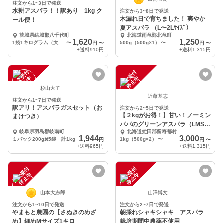
注文から1~3日で発送
水耕アスパラ！！訳あり 1kg ク
注文から3~8日で発送
木漏れ日で育ちました！ 爽やか
ール便！
夏アスパラ （L〜2Lｻｲｽﾞ）
茨城県結城郡八千代町
北海道雨竜郡北竜町
1,620
1,250
1袋1キログラム（大小様々）
〜
500g（500g×1）
〜
円
〜
円
〜
+送料
910円
+送料
1,315円
注
文
受
付
停
止
注
文
受
付
停
止
中
中
杉山大了
近藤基志
注文から1~7日で発送
訳アリ！アスパラガスセット（お
注文から2~5日で発送
【２kgがお得！】甘い！ノーミン
まけつき）
パパのグリーンアスパラ（LMS混
岐阜県羽島郡岐南町
北海道虻田郡留寿都村
合）
1,944
3,000
１パック200g✖️5袋 計1kg
1kg（500g×2）
〜
円
円
〜
+送料
965円
+送料
1,315円
注
文
受
付
停
止
注
文
受
付
停
止
中
中
山本大志郎
山澤博文
注文から1~10日で発送
注文から2~7日で発送
やまもと農園の【さぬきのめざ
朝採れシャキシャキ アスパラ
め】細めMサイズ1キロ
栽培期間中農薬不使用