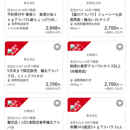
青木高広
安東浩太郎
注文から3~8日で発送
注文から1~14日で発送
予約受付中 春採り 鮮度が命１
【森のアスパラ】ジューシーな佐
ｋｇアスパラL級ちょっぴりM予
賀県産！極太L~2Lサイズ
長野県須坂市
佐賀県藤津郡太良町
約販売中
2,948
2,700
１キロ40本前後
600g
〜
円
円
〜
+送料
910円
+送料
1,331円
注
文
受
付
停
止
注
文
受
付
停
止
中
中
大橋俊介
青木高広
注文から1~3日で発送
朝採れ春芽アスパラLサイズ以上
注文から10~16日で発送
5月末まで限定販売 極太アスパ
(冷蔵発送)
ラ2L、Lミックス1キロ
長野県須坂市
福岡県柳川市
2,700
2,700
1キロ
1000g
〜
円
円
〜
+送料
910円
+送料
1,331円
注
文
受
付
停
止
注
文
受
付
停
止
中
中
大橋俊介
青木高広
注文から1~3日で発送
贅沢品！1日1束限定春芽極太アス
注文から3~5日で発送
有機JAS認定2ｋｇアスパラ２L,L
パラ