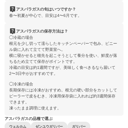
live_help
アスパラガスの旬はいつですか？
春〜初夏が中心で、目安は4〜6月です。
live_help
アスパラガスの保存方法は？
◯冷蔵の場合
根元を少し切って濡らしたキッチンペーパーで包み、ビニー
ル袋に入れて立てて野菜室へ。
横に寝かせると穂先を起こそうとして養分を使い、鮮度が落
ちるため立てて保存がポイントです。
冷蔵の目安は約1週間ですが、美味しく食べきるなら届いて
2〜3日中がおすすめです。
◯冷凍の場合
長期保存には冷凍がおすすめ。根元の硬い部分をカットして
ピーラーで皮をむき、冷凍用保存袋に入れれば約3週間保存
できます。
凍ったまま調理に使えます。
アスパラガスの品種で選ぶ
ウェルカム
ゼンユウガリバー
ガリバー