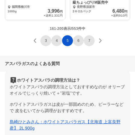
級ちょっぴりM販売中
福岡県柳川市
長野県須坂市
3,996
6,480
1000g
2キロ2パック
円
円
+送料
1,331円
+送料
910円
161-200表示/553件中
3
4
5
6
7
アスパラガスのよくある質問
live_help
ホワイトアスパラの調理方法は？
ホワイトアスパラの調理方法としておすすめなのが オリーブ
オイルでじっくり焼いて＋”岩塩”です。
ホワイトアスパラガスは皮が一部固めのため、ピーラーなど
で 皮をむいてから調理がおすすめです。
島崎ひとみさん：ホワイトアスパラガス【北海道 上富良野
産】 2L 900g