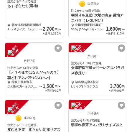
注文から2~5日で発送
白岡直樹
あすぱらたち(露地)
注文から3~8日で発送
朝採りを直送! 大地の恵み 露地ア
スパラ（ L~2Lｻｲｽﾞ）
北海道石狩郡新篠津村
北海道雨竜郡北竜町
2,700
1,600
Ｌ〜Ｍサイズ 1kg(500g×2袋)
〜
500g (500gﾊﾟｯｸ) × 1
〜
円
〜
円
〜
+送料
1,315円
+送料
1,315円
注
文
受
付
停
止
注
文
受
付
停
止
中
中
久田純一
佐野浩司
注文から1~16日で発送
会津若松市産☆甘〜いアスパラガ
注文から2~14日で発送
【え？今まではなんだったの？】
ス春採り！
朝どれアスパラガス(๑˃̵ᴗ˂̵)
神奈川県秦野市
福島県会津若松市
1,580
3,780
少人数の方へオススメ→アスパラガス 500g
〜
Lサイズ1キログラム
円
〜
円
+送料
910円
+送料
965円
注
文
受
付
停
止
注
文
受
付
停
止
中
中
大橋俊介
小池正恵
注文から1~3日で発送
朝採れ春芽アスパラLサイズ以上
注文から1~5日で発送
皮むき不要 柔らかい朝採りアス