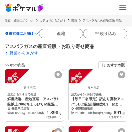
産直・通販のポケマル
カテゴリからさがす
野菜
アスパラガスの産地直送 商品
location_on
産地
絞り込み
東京都にお届け
アスパラガスの産直通販・お取り寄せ商品
野菜からさがす
553件の商品
おすすめ順
注
文
受
付
停
止
注
文
受
付
停
止
中
中
青木高広
青木高広
注文から3~8日で発送
注文から5~16日で発送
鮮度抜群 産地直送 アスパラL
【毎日二名限定】訳あり夏秋アス
級以上700gちょっぴりＭ級混
パラB,C級(超極細含む) おまけ
長野県須坂市
長野県須坂市
入 販売中
有 300g
1,890
891
等級L級700g 30本〜50本
訳アリB級、C級極細含む300g
円
円
+送料
910円
+送料
910円
定期