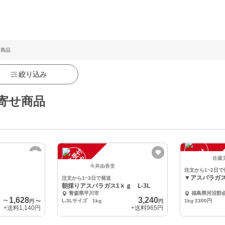
 商品
絞り込み
寄せ商品
注
文
受
付
停
止
注
文
受
付
停
止
中
中
佐藤
今井由香里
注文から1~2日で
▼アスパラガ
注文から1~3日で発送
朝採りアスパラガス1ｋｇ L-3L
青森県平川市
福島県河沼郡
1,628
3,240
〜
L-3Lサイズ 1kg
1kg 2300円
円
〜
円
+送料
1,140円
+送料
965円