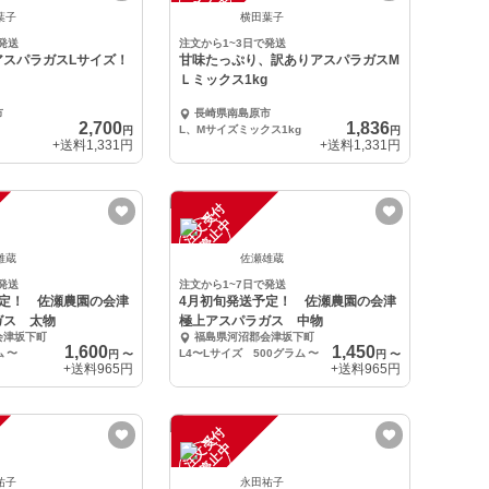
注
文
受
付
停
止
中
葉子
横田葉子
発送
注文から1~3日で発送
アスパラガスLサイズ！
甘味たっぷり、訳ありアスパラガスM
Ｌミックス1kg
市
長崎県南島原市
2,700
1,836
L、Mサイズミックス1kg
円
円
+送料
1,331円
+送料
1,331円
注
文
受
付
停
止
中
雄蔵
佐瀬雄蔵
発送
注文から1~7日で発送
予定！ 佐瀬農園の会津
4月初旬発送予定！ 佐瀬農園の会津
ガス 太物
極上アスパラガス 中物
会津坂下町
福島県河沼郡会津坂下町
1,600
1,450
ム
〜
L4〜Lサイズ 500グラム
〜
円
〜
円
〜
+送料
965円
+送料
965円
注
文
受
付
停
止
中
祐子
永田祐子