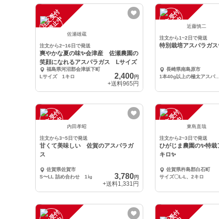
注
文
受
付
停
止
注
文
受
付
停
止
中
中
近藤慎二
佐瀬雄蔵
注文から1~2日で発送
特別栽培アスパラガス✨
注文から2~16日で発送
爽やかな夏の味✨会津産 佐瀬農園の
笑顔になれるアスパラガス Lサイズ
福島県河沼郡会津坂下町
長崎県南島原市
2,400
Lサイズ 1キロ
1本40g以上の極太アスパラ☆
円
+送料
965円
注
文
受
付
停
止
注
文
受
付
停
止
中
中
内田孝昭
東島直哉
注文から3~5日で発送
注文から2~3日で発送
甘くて美味しい 佐賀のアスパラガ
ひがじま農園の✨特栽
ス
キロ✨
佐賀県佐賀市
佐賀県杵島郡白石町
3,780
S〜LL 詰め合わせ 1㎏
サイズ〇L-L、2キロ
円
+送料
1,331円