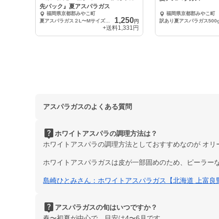
先パック』夏アスパラガス
福岡県京都郡みやこ町
福岡県京都郡みやこ町
1,250
夏アスパラガス２L〜Mサイズ入り500g（写真参考）
訳あり夏アスパラガス500
円
+送料
1,331円
アスパラガスのよくある質問
live_help
ホワイトアスパラの調理方法は？
ホワイトアスパラの調理方法としておすすめなのが オリ
ホワイトアスパラガスは皮が一部固めのため、ピーラーな
島崎ひとみさん：ホワイトアスパラガス【北海道 上富良野産】
live_help
アスパラガスの旬はいつですか？
春〜初夏が中心で、目安は4〜6月です。