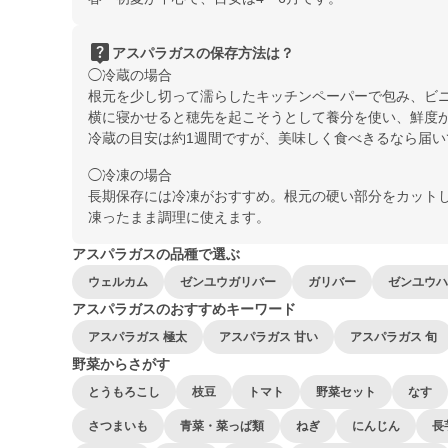
live_help
アスパラガスの保存方法は？
◯冷蔵の場合
根元を少し切って濡らしたキッチンペーパーで包み、ビ
横に寝かせると穂先を起こそうとして養分を使い、鮮度
冷蔵の目安は約1週間ですが、美味しく食べきるなら届い
◯冷凍の場合
長期保存には冷凍がおすすめ。根元の硬い部分をカット
凍ったまま調理に使えます。
アスパラガスの品種で選ぶ
ウェルカム
ゼンユウガリバー
ガリバー
ゼンユウハ
アスパラガスのおすすめキーワード
アスパラガス 極太
アスパラガス 甘い
アスパラガス 旬
野菜からさがす
とうもろこし
枝豆
トマト
野菜セット
なす
さつまいも
青菜・菜っぱ類
ねぎ
にんじん
長