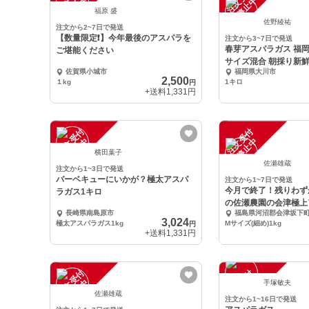
注
文
受
付
停
止
注
文
受
付
停
止
中
中
福原 盛
佐野綾祐
注文から2~7日で発送
【数量限定❗️】今年最後のアスパラを
注文から3~7日で発送
春芽アスパラガス 福岡県
ご堪能ください
サイズ混合 朝採り新鮮
佐賀県小城市
福岡県大川市
2,500
１kg
1キロ
円
+送料
1,331円
注
文
受
付
停
止
注
文
受
付
停
止
中
中
横田葉子
佐瀬雄蔵
注文から1~3日で発送
バーベキューにいかが？極太アスパ
注文から1~7日で発送
今月で終了！残りわず
ラガス1キロ
の佐瀬農園の会津極上
長崎県南島原市
福島県河沼郡会津坂下
ス Mサイズ
3,024
極太アスパラガス1kg
Mサイズ(細め)1kg
円
+送料
1,331円
注
文
受
付
停
止
注
文
受
付
停
止
中
中
手塚敏夫
佐瀬雄蔵
注文から1~16日で発送