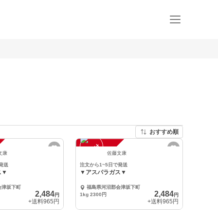
おすすめ順
注
文
受
付
停
止
中
文康
佐藤文康
発送
注文から1~5日で発送
ス▼
▼アスパラガス▼
会津坂下町
福島県河沼郡会津坂下町
2,484
2,484
1kg 2300円
円
円
+送料
965円
+送料
965円