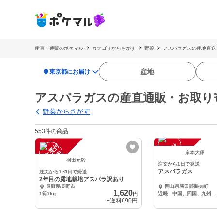
産直・通販のポケマル
カテゴリからさがす
野菜
アスパラガスの産地直送
location_on
産地
東京都にお届け
アスパラガスの産直通販・お取り
野菜からさがす
553件の商品
注
文
受
付
停
止
注
文
受
付
停
止
中
中
岸本大輝
羽田元毅
注文から1日で発送
アスパラガス
注文から1~5日で発送
2年目の露地栽培アスパラ訳あり
長野県長野市
岡山県勝田郡勝央町
1,620
1箱1kg
近畿 中国、四国、九州 500g混合
円
+送料
690円