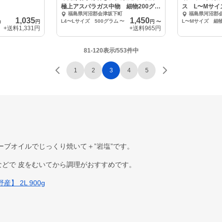
極上アスパラガス中物 細物200グラ
ス L〜Mサイ
福島県河沼郡会津坂下町
福島県河沼郡
ム付き！！
増量！
1,035
1,450
g
L4〜Lサイズ 500グラム
〜
L〜Mサイズ 細
円
円
〜
+送料
1,331円
+送料
965円
81-120表示/553件中
1
2
3
4
5
ーブオイルでじっくり焼いて＋”岩塩”です。
どで 皮をむいてから調理がおすすめです。
 2L 900g