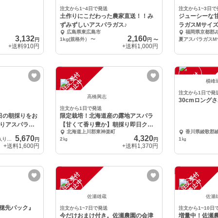
注文から1~4日で発送
注文から1~3日で
土作りにこだわった農家直送！！み
ジューシーな
ずみずしいアスパラガス♪
ラガスMサイズ
広島県東広島市
福岡県京都郡
3,132
2,160
1kg(規格外）
〜
円
円
〜
+送料
910円
+送料
1,000円
注
文
受
付
停
止
注
文
受
付
停
止
中
中
横峰
注文から1日で発
高橋興志
30cmロング
注文から1日で発送
日の朝採りをお
限定栽培！北海道産の露地アスパラ
ありアスパラガ
【甘くて香り豊か】朝採り即日クー
北海道上川郡東神楽町
香川県綾歌郡
ル便
5,670
4,320
規格外アスパラガス3キロ入り（L〜Mサイズ）
2㎏
1㎏
円
円
+送料
1,600円
+送料
1,370円
注
文
受
付
停
止
注
文
受
付
停
止
中
中
佐瀬雄蔵
佐瀬
穂先パック』
注文から1~7日で発送
注文から1~10日
今だけおまけ付き。佐瀬農園の会津
増量中！佐瀬