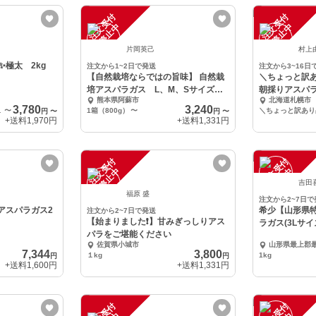
注
文
受
付
停
止
注
文
受
付
停
止
中
中
片岡英己
村上
極太 2kg
注文から1~2日で発送
注文から3~16日
【自然栽培ならではの旨味】 自然栽
＼ちょっと訳
培アスパラガス L、M、Sサイズ混
朝採りアスパラ 
熊本県阿蘇市
北海道札幌市
合
3,780
3,240
★1kg
〜
1箱（800g）
〜
円
〜
円
〜
+送料
1,970円
+送料
1,331円
注
文
受
付
停
止
注
文
受
付
停
止
中
中
吉田
福原 盛
注文から2~7日で
アスパラガス2
希少【山形県
注文から2~7日で発送
【始まりました❗️】甘みぎっしりアス
ラガス(3Lサイ
パラをご堪能ください
佐賀県小城市
山形県最上郡
7,344
3,800
１kg
1kg
円
円
+送料
1,600円
+送料
1,331円