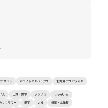
。
紫アスパラ
ホワイトアスパラガス
北海道 アスパラガス
げん
山菜・野草
タケノコ
じゃがいも
カリフラワー
里芋
大根
根菜・土物類