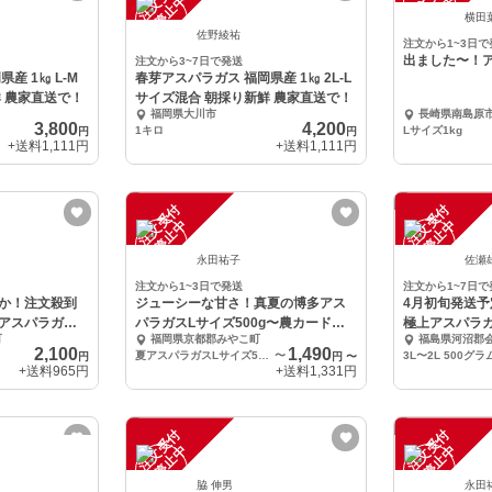
注
文
受
付
停
止
注
文
受
付
停
止
中
中
横田
佐野綾祐
注文から1~3日で
出ました〜！
注文から3~7日で発送
産 1㎏ L-M
春芽アスパラガス 福岡県産 1㎏ 2L-L
 農家直送で！
サイズ混合 朝採り新鮮 農家直送で！
福岡県大川市
長崎県南島原
3,800
4,200
1キロ
Lサイズ1kg
円
円
+送料
1,111円
+送料
1,111円
注
文
受
付
停
止
注
文
受
付
停
止
中
中
永田祐子
佐瀬
注文から1~3日で発送
注文から1~7日で
か！注文殺到
ジューシーな甘さ！真夏の博多アス
4月初旬発送
アスパラガ
パラガスLサイズ500g〜農カード付
極上アスパラ
町
福岡県京都郡みやこ町
福島県河沼郡
き♪
2,100
1,490
夏アスパラガスLサイズ500g（袋入り）♪農カードつき♪
〜
3L〜2L 500グラ
円
円
〜
+送料
965円
+送料
1,331円
注
文
受
付
停
止
注
文
受
付
停
止
中
中
脇 伸男
永田