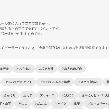
ニール袋に入れて立てて野菜室へ。
が落ちるため立てて保存がポイントです。
て2〜3日中がおすすめです。
してピーラーで皮をむき、冷凍用保存袋に入れれば約3週間保存できます
ヨデル
ハルキタル
ふくきたる
さぬきのめざめ
アスパラガス ギフト
アスパラ ふるさと納税
アスパラ 訳あり
きゅうり
玉ねぎ
ズッキーニ
にんにく
さやえんどう・いん
芋・山芋
きのこ
れんこん
キャベツ
生姜
ブロッコリー・