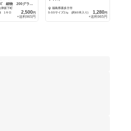
ズ 細物 200グラム
会津坂下町
福島県喜多方市
2,500
1,280
物 1キロ
S-SSサイズ1㎏ (約60本入り)
円
円
+送料
965円
+送料
965円