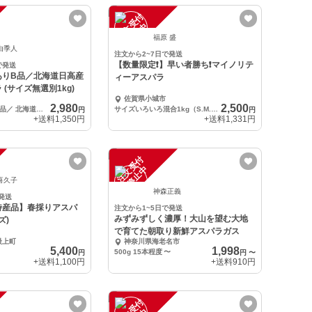
注
文
受
付
停
止
中
福原 盛
由季人
注文から2~7日で発送
【数量限定❗️】早い者勝ち❗️マイノリテ
で発送
ありB品／北海道日高産
ィーアスパラ
(サイズ無選別1kg)
佐賀県小城市
2,980
2,500
＼ちょっと訳あり品／ 北海道日高産アスパラ (サイズ無選別1kg)
サイズいろいろ混合1kg（S.M.L.2L）
円
円
+送料
1,350円
+送料
1,331円
注
文
受
付
停
止
中
喜久子
神森正義
発送
特産品】春採りアスパ
注文から1~5日で発送
みずみずしく濃厚！大山を望む大地
ズ)
で育てた朝取り新鮮アスパラガス
最上町
神奈川県海老名市
5,400
1,998
500g 15本程度
〜
円
円
〜
+送料
1,100円
+送料
910円