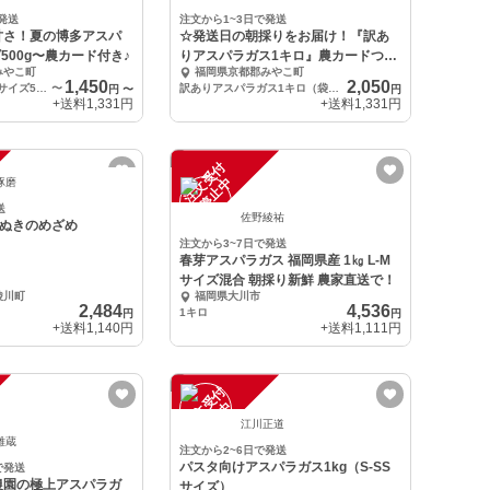
発送
注文から1~3日で発送
甘さ！夏の博多アスパ
☆発送日の朝採りをお届け！『訳あ
500g〜農カード付き♪
りアスパラガス1キロ』農カードつき
みやこ町
福岡県京都郡みやこ町
♪
1,450
2,050
夏アスパラガスMサイズ500g（袋入り）♪農カードつき♪
〜
訳ありアスパラガス1キロ（袋入り）
円
〜
円
+送料
1,331円
+送料
1,331円
注
文
受
付
停
止
中
琢磨
送
佐野綾祐
さぬきのめざめ
注文から3~7日で発送
春芽アスパラガス 福岡県産 1㎏ L-M
サイズ混合 朝採り新鮮 農家直送で！
綾川町
福岡県大川市
2,484
4,536
1キロ
円
円
+送料
1,140円
+送料
1,111円
注
文
受
付
停
止
中
江川正道
雄蔵
注文から2~6日で発送
パスタ向けアスパラガス1kg（S-SS
で発送
農園の極上アスパラガ
サイズ）