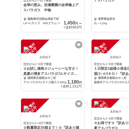
アスパラガス
注文から1~7日で発送
会津の恵み。佐瀬農園の会津極上ア
スパラガス 中物
福島県河沼郡会津坂下町
長野県塩尻市
1,450
L4〜Lサイズ 500グラム
〜
2L～L1kg
円
〜
+送料
965円
注
文
受
付
停
止
注
文
受
付
停
止
中
中
永田祐子
永田祐子
注文から1~3日で発送
注文から1~5日で発送
☆お試し価格☆ジューシーな甘さ！
１日限定1組様☆発送
真夏の博多アスパラガスLサイズ
届け♪☆3キロ！『訳
福岡県京都郡みやこ町
福岡県京都郡みやこ町
300g
ス3キロ』
1,180
アスパラガスLサイズ袋入り300g
円
+送料
1,331円
注
文
受
付
停
止
注
文
受
付
停
止
中
中
永田祐子
永田祐子
注文から1~4日で発送
☆お得です☆『訳あり
注文から1~4日で発送
☆数量限定30箱まで！☆『訳あり穂
夏アスパラガス