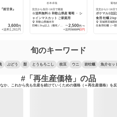
杉本卓哉
菊地
カ『姫甘泉』
注文から当日~16日で発送
注文から1~16日
☆送料無料☆ 和歌山県産 葡萄 ・ シ
ポケマル1位記
ャインマスカット ご家庭用
食用 牡蠣２kg
和歌山県橋本市
宮城県宮城郡
3,600
2,500
巨峰1.5kg以上（種有／粒売）【本州四国九州】
〜
円
円
〜
+送料
1,261円
+送料
500円
0円
旬のキーワード
桃
ぶどう
梨
とうもろこし
枝豆
ウニ
岩牡蠣
魚介セッ
#「再生産価格」の品
なか、これから先も生産を続けていくための価格（＝再生産価格）を反