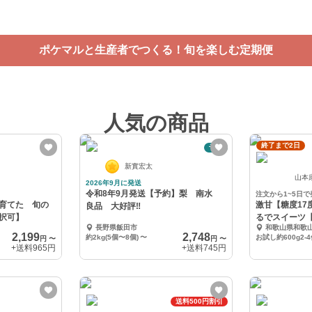
つくる！旬を楽しむ定期便
ポケマルと生産者でつくる！旬を楽しむ定期便
人気の商品
終了まで2日
予約
新實宏太
山本
2026年9月に発送
令和8年9月発送【予約】梨 南水
注文から1~5日で
育てた 旬の
激甘【糖度17
良品 大好評‼️
択可】
るでスイーツ
長野県飯田市
和歌山県和歌
ト】
2,199
2,748
約2kg(5個〜8個)
〜
お試し約600g2-
円
〜
円
〜
+送料
965円
+送料
745円
送料500円割引