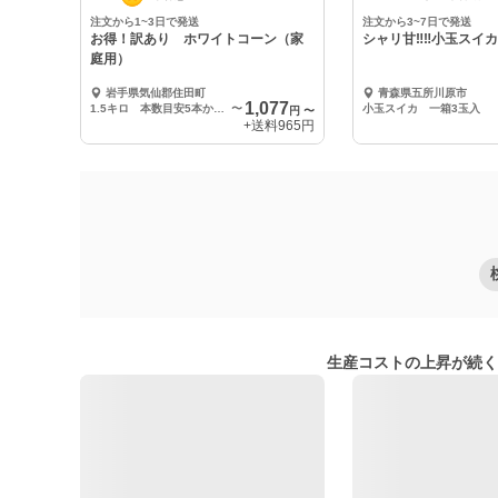
注文から1~3日で発送
注文から3~7日で発送
お得！訳あり ホワイトコーン（家
シャリ甘‼️‼️小玉スイ
庭用）
岩手県気仙郡住田町
青森県五所川原市
1,077
1.5キロ 本数目安5本から6本
〜
小玉スイカ 一箱3玉入
円
〜
+送料
965円
生産コストの上昇が続く