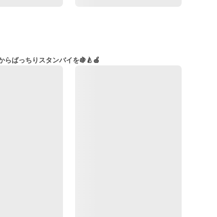
らばっちりスタンバイを🍇🍐🍎