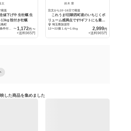
桂太
鈴木 豊
で発送
注文から10~16日で発送
念値下げ中 生牡蠣 生
これうま❗️旧騎西町産のいちじくボ
~13kg 殻付き牡蠣
リューム感満点です❗️ギフトにも最適
松島町
埼玉県加須市
です
1,172
2,999
生食用牡蠣（一部条件付き） 1kg
〜
12〜22個 1.4j〜1.6kg
円
〜
円
+送料
965円
+送料
965円
ト
映した商品を集めました