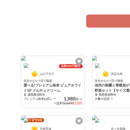
ポケマルと生産者で
送料300円割引
山口千代子
渡辺光孝
注文から1~7日で発送
注文から3~7日で発送
選べる!プレミアム味来 ピュアホワイ
信州の朝霧と寒暖差が
トSP ドルチェドリーム
野菜セット【サイズ選
群馬県沼田市
長野県長野市
1,980
プレミアム味来お試し
〜
少量10品目
〜
円
〜
+送料
910円
610円
終了まで6日
平林慧遠
佐々木香織