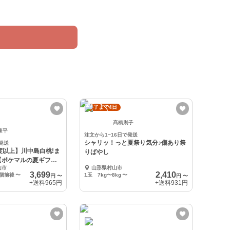
終了まで4日
髙橋則子
康平
注文から1~16日で発送
シャリッ！っと夏祭り気分♪傷あり祭
発送
度以上】川中島白桃!ま
りばやし
【ポケマルの夏ギフ
山市
山形県村山市
3,699
2,410
4個前後
〜
1玉 7kg〜8kg
〜
円
〜
円
〜
+送料
965円
+送料
931円